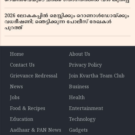
2026 ലോകകപ്പിൽ മെസ്സിക്കും റൊണാൾഡോയ്ക്കും
വധഭീഷണി; ഞെട്ടിക്കുന്ന പോലീസ് രേഖകൾ
പുറത്ത്
Home
About Us
Contact Us
Privacy Policy
Grievance Redressal
Join Kvartha Team Club
News
Business
Jobs
Health
Food & Recipes
Entertainment
Education
Technology
Aadhaar & PAN News
Gadgets