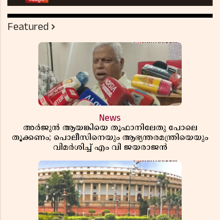
Featured
News
അർജുൻ ആയങ്കിയെ തൂഫാനിലേതു പോലെ
തൂക്കണം; പൊലീസിനെയും ആഭ്യന്തരമന്ത്രിയെയും
വിമർശിച്ച് എം വി ജയരാജൻ