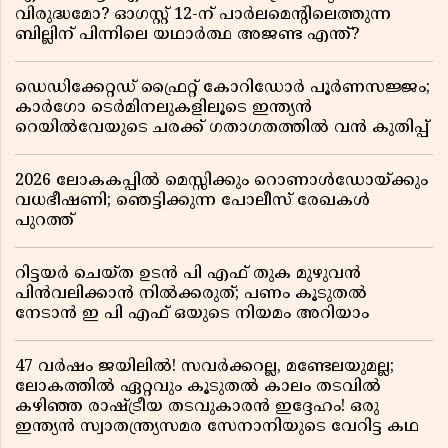
വിരുദ്ധമോ? ഓഗസ്റ്റ് 12-ന് പാർലമെന്റിലെത്തുന്ന
ബില്ലിന് പിന്നിലെ യഥാർത്ഥ അജണ്ട എന്ത്?
ഡെഡിക്കേറ്റഡ് ഫ്രൈറ്റ് കോറിഡോർ പൂർണസജ്ജം;
കാർഗോ ടെർമിനലുകളിലൂടെ ഇന്ത്യൻ
റെയിൽവേയുടെ ചരക്ക് ഗതാഗതത്തിൽ വൻ കുതിപ്പ്
2026 ലോകകപ്പിൽ മെസ്സിക്കും റൊണാൾഡോയ്ക്കും
വധഭീഷണി; ഞെട്ടിക്കുന്ന പോലീസ് രേഖകൾ
പുറത്ത്
റിട്ടയർ ചെയ്ത ഉടൻ പി എഫ് തുക മുഴുവൻ
പിൻവലിക്കാൻ നിൽക്കരുത്; പണം കൂടുതൽ
നേടാൻ ഇ പി എഫ് ഒയുടെ നിയമം അറിയാം
47 വർഷം ജയിലിൽ! സവർക്കറല്ല, മണ്ടേലയുമല്ല;
ലോകത്തിൽ ഏറ്റവും കൂടുതൽ കാലം തടവിൽ
കഴിഞ്ഞ രാഷ്ട്രീയ തടവുകാരൻ ഇദ്ദേഹം! ഒരു
ഇന്ത്യൻ സ്വാതന്ത്ര്യസമര സേനാനിയുടെ വേറിട്ട കഥ