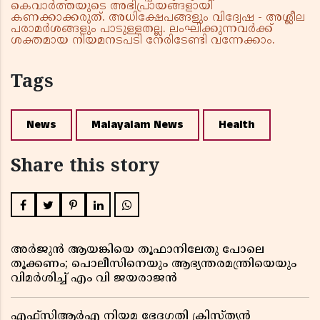
കെവാർത്തയുടെ അഭിപ്രായങ്ങളായി
കണക്കാക്കരുത്. അധിക്ഷേപങ്ങളും വിദ്വേഷ - അശ്ലീല
പരാമർശങ്ങളും പാടുള്ളതല്ല. ലംഘിക്കുന്നവർക്ക്
ശക്തമായ നിയമനടപടി നേരിടേണ്ടി വന്നേക്കാം.
Tags
News
Malayalam News
Health
Share this story
അർജുൻ ആയങ്കിയെ തൂഫാനിലേതു പോലെ
തൂക്കണം; പൊലീസിനെയും ആഭ്യന്തരമന്ത്രിയെയും
വിമർശിച്ച് എം വി ജയരാജൻ
എഫ്സിആർഎ നിയമ ഭേദഗതി ക്രിസ്ത്യൻ