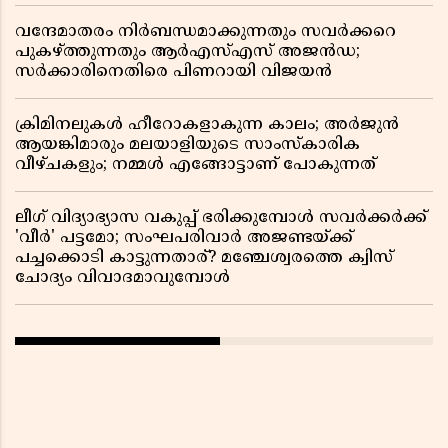
വന്ദേമാതരം നിർബന്ധമാക്കുന്നതും സവർക്കറെ
പുകഴ്ത്തുന്നതും ആർഎസ്എസ് അജൻഡ;
സർക്കാരിനെതിരെ പിണറായി വിജയൻ
ക്രിമിനലുകൾ ഹീറോകളാകുന്ന കാലം; അർജുൻ
ആയങ്കിമാരും മലയാളിയുടെ സാംസ്കാരിക
വീഴ്ചകളും; നമ്മൾ എങ്ങോട്ടാണ് പോകുന്നത്
ലീഗ് വിദ്യാഭ്യാസ വകുപ്പ് ഭരിക്കുമ്പോൾ സവർക്കർക്ക്
'വീർ' പട്ടമോ; സംഘപരിവാർ അജണ്ടയ്ക്ക്
പച്ചക്കൊടി കാട്ടുന്നതാര്? മഞ്ചേശ്വരത്തെ ക്വിസ്
ചോദ്യം വിവാദമാവുമ്പോൾ