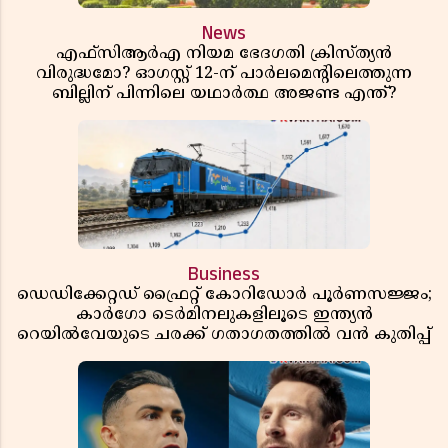
News
എഫ്സിആർഎ നിയമ ഭേദഗതി ക്രിസ്ത്യൻ
വിരുദ്ധമോ? ഓഗസ്റ്റ് 12-ന് പാർലമെന്റിലെത്തുന്ന
ബില്ലിന് പിന്നിലെ യഥാർത്ഥ അജണ്ട എന്ത്?
Business
ഡെഡിക്കേറ്റഡ് ഫ്രൈറ്റ് കോറിഡോർ പൂർണസജ്ജം;
കാർഗോ ടെർമിനലുകളിലൂടെ ഇന്ത്യൻ
റെയിൽവേയുടെ ചരക്ക് ഗതാഗതത്തിൽ വൻ കുതിപ്പ്