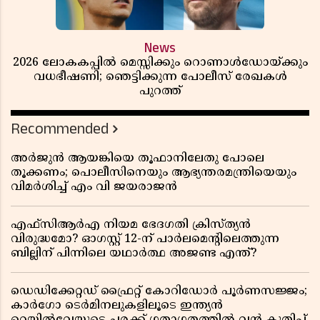
News
2026 ലോകകപ്പിൽ മെസ്സിക്കും റൊണാൾഡോയ്ക്കും
വധഭീഷണി; ഞെട്ടിക്കുന്ന പോലീസ് രേഖകൾ
പുറത്ത്
Recommended
അർജുൻ ആയങ്കിയെ തൂഫാനിലേതു പോലെ
തൂക്കണം; പൊലീസിനെയും ആഭ്യന്തരമന്ത്രിയെയും
വിമർശിച്ച് എം വി ജയരാജൻ
എഫ്സിആർഎ നിയമ ഭേദഗതി ക്രിസ്ത്യൻ
വിരുദ്ധമോ? ഓഗസ്റ്റ് 12-ന് പാർലമെന്റിലെത്തുന്ന
ബില്ലിന് പിന്നിലെ യഥാർത്ഥ അജണ്ട എന്ത്?
ഡെഡിക്കേറ്റഡ് ഫ്രൈറ്റ് കോറിഡോർ പൂർണസജ്ജം;
കാർഗോ ടെർമിനലുകളിലൂടെ ഇന്ത്യൻ
റെയിൽവേയുടെ ചരക്ക് ഗതാഗതത്തിൽ വൻ കുതിപ്പ്