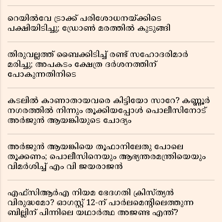
റെയിൽവേ ട്രാക്ക് പരിശോധനയ്ക്കിടെ
പക്ഷിയിടിച്ചു; ഡ്രോൺ മരത്തിൽ കുടുങ്ങി
തിരുവല്ലത്ത് ബൈക്കിടിച്ച് രണ്ട് സഹോദരിമാർ
മരിച്ചു; അപകടം ക്ഷേത്ര ദർശനത്തിന്
പോകുന്നതിനിടെ
കടലിൽ കാണാതായവരെ കിട്ടിയോ സാറേ? കണ്ണൂർ
നഗരത്തിൽ നിന്നും തൂക്കിയപ്പോൾ പൊലീസിനോട്
അർജുൻ ആയങ്കിയുടെ ചോദ്യം
അർജുൻ ആയങ്കിയെ തൂഫാനിലേതു പോലെ
തൂക്കണം; പൊലീസിനെയും ആഭ്യന്തരമന്ത്രിയെയും
വിമർശിച്ച് എം വി ജയരാജൻ
എഫ്സിആർഎ നിയമ ഭേദഗതി ക്രിസ്ത്യൻ
വിരുദ്ധമോ? ഓഗസ്റ്റ് 12-ന് പാർലമെന്റിലെത്തുന്ന
ബില്ലിന് പിന്നിലെ യഥാർത്ഥ അജണ്ട എന്ത്?