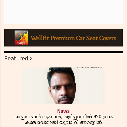
Featured
News
ഓപ്പറേഷൻ തൂഫാൻ; തളിപ്പറമ്പിൽ 920 ഗ്രാം
കഞ്ചാവുമായി യുവാ വ് അറസ്റ്റിൽ