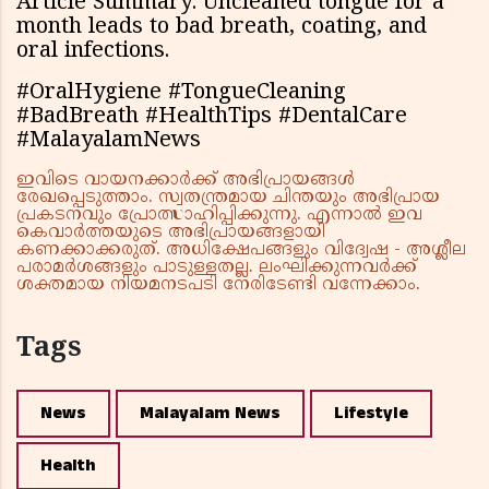
Article Summary: Uncleaned tongue for a
month leads to bad breath, coating, and
oral infections.
#OralHygiene #TongueCleaning
#BadBreath #HealthTips #DentalCare
#MalayalamNews
ഇവിടെ വായനക്കാർക്ക് അഭിപ്രായങ്ങൾ
രേഖപ്പെടുത്താം. സ്വതന്ത്രമായ ചിന്തയും അഭിപ്രായ
പ്രകടനവും പ്രോത്സാഹിപ്പിക്കുന്നു. എന്നാൽ ഇവ
കെവാർത്തയുടെ അഭിപ്രായങ്ങളായി
കണക്കാക്കരുത്. അധിക്ഷേപങ്ങളും വിദ്വേഷ - അശ്ലീല
പരാമർശങ്ങളും പാടുള്ളതല്ല. ലംഘിക്കുന്നവർക്ക്
ശക്തമായ നിയമനടപടി നേരിടേണ്ടി വന്നേക്കാം.
Tags
News
Malayalam News
Lifestyle
Health