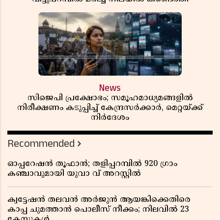
News
സിജെപി പ്രക്ഷോഭം; സമൂഹമാധ്യമങ്ങളിൽ
നിരീക്ഷണം കടുപ്പിച്ച് കേന്ദ്രസർക്കാർ, മെറ്റയ്ക്ക്
നിർദേശം
Recommended
ഓപ്പറേഷൻ തൂഫാൻ; തളിപ്പറമ്പിൽ 920 ഗ്രാം
കഞ്ചാവുമായി യുവാ വ് അറസ്റ്റിൽ
ക്വട്ടേഷൻ തലവൻ അർജുൻ ആയങ്കിക്കെതിരെ
കാപ്പ ചുമത്താൻ പൊലീസ് നീക്കം; നിലവിൽ 23
കേസുകൾ