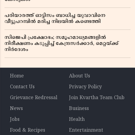
പരിയാരത്ത് ഓട്ടിസം ബാധിച്ച യുവാവിനെ
വീട്ടുപറമ്പിൽ മരിച്ച നിലയിൽ കണ്ടെത്തി
സിജെപി പ്രക്ഷോഭം; സമൂഹമാധ്യമങ്ങളിൽ
നിരീക്ഷണം കടുപ്പിച്ച് കേന്ദ്രസർക്കാർ, മെറ്റയ്ക്ക്
നിർദേശം
Home
About Us
Contact Us
Privacy Policy
Grievance Redressal
Join Kvartha Team Club
News
Business
Jobs
Health
Food & Recipes
Entertainment