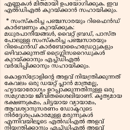
എണ്ണകൾ മിതമായി ഉപയോഗിക്കുക. ഇവ
എൽഡിഎൽ കുറയ്ക്കാൻ സഹായിക്കും.
* സംസ്കരിച്ച പഞ്ചസാരയും റിഫൈൻഡ്
കാർബണും കുറയ്ക്കുക:
മധുരപാനീയങ്ങൾ, വൈറ്റ് ബ്രഡ്, പാസ്ത
പോലുള്ള സംസ്കരിച്ച പഞ്ചസാരയും
റിഫൈൻഡ് കാർബോഹൈഡ്രേറ്റുകളും
ഒഴിവാക്കുന്നത് ട്രൈഗ്ലിസറൈഡുകൾ
കുറയ്ക്കാനും എച്ച്ഡിഎൽ
വർദ്ധിപ്പിക്കാനും സഹായിക്കും.
കൊളസ്‌ട്രോളിന്റെ അളവ് നിയന്ത്രിക്കുന്നത്
കേവലം ഒരു ഡയറ്റ് പ്ലാൻ മാത്രമല്ല,
ഹൃദയാരോഗ്യം ഉറപ്പാക്കുന്നതിനുള്ള ഒരു
സമഗ്രമായ ജീവിതശൈലിയാണ്. കൃത്യമായ
ഭക്ഷണക്രമം, ചിട്ടയായ വ്യായാമം,
ആവശ്യാനുസരണം ഡോക്ടറുടെ
നിർദ്ദേശപ്രകാരമുള്ള മരുന്നുകൾ
എന്നിവയിലൂടെ എൽഡിഎൽ അളവ്
നിയന്ത്രിക്കാനും എച്ച്ഡിഎൽ അളവ്