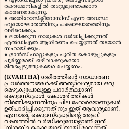
● എൽഡിഎൽ (ചീത്ത) കൊളസ്‌ട്രോൾ
രക്തധമനികളിൽ തടസ്സമുണ്ടാക്കാൻ
കാരണമാകുന്നു.
● അതിറോസ്ക്ലീറോസിസ് എന്ന അവസ്ഥ
ഹൃദയാഘാതത്തിനും പക്ഷാഘാതത്തിനും
വഴിവെക്കും.
● ലയിക്കുന്ന നാരുകൾ വർദ്ധിപ്പിക്കുന്നത്
എൽഡിഎൽ ആഗിരണം ചെയ്യുന്നത് തടയാൻ
സഹായിക്കും.
● ട്രാൻസ് ഫാറ്റുകളും പൂരിത കൊഴുപ്പുകളും
പൂർണ്ണമായി ഒഴിവാക്കുകയോ
മിതപ്പെടുത്തുകയോ ചെയ്യണം.
(KVARTHA)
ശരീരത്തിന്റെ സാധാരണ
പ്രവർത്തനങ്ങൾക്ക് അത്യാവശ്യമായ ഒരു
മെഴുകുപോലുള്ള പദാർത്ഥമാണ്
കൊളസ്‌ട്രോൾ. കോശഭിത്തികൾ
നിർമ്മിക്കുന്നതിനും ചില ഹോർമോണുകൾ
ഉത്പാദിപ്പിക്കുന്നതിനും ഇത് ആവശ്യമാണ്.
എന്നാൽ, കൊളസ്‌ട്രോളിന്റെ അളവ്
രക്തത്തിൽ വർദ്ധിക്കുമ്പോളാണ് ഇത്
'നിശബ്ദ കൊലയാളി'യായി മാറുന്നത്.