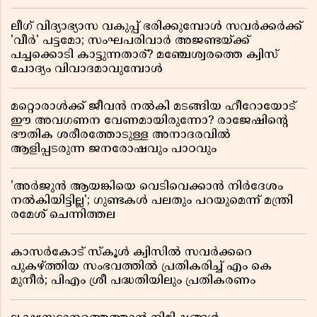
ലീഗ് വിദ്യാഭ്യാസ വകുപ്പ് ഭരിക്കുമ്പോൾ സവർക്കർക്ക്
'വീർ' പട്ടമോ; സംഘപരിവാർ അജണ്ടയ്ക്ക്
പച്ചക്കൊടി കാട്ടുന്നതാര്? മഞ്ചേശ്വരത്തെ ക്വിസ്
ചോദ്യം വിവാദമാവുമ്പോൾ
മറ്റൊരാൾക്ക് ജീവൻ നൽകി മടങ്ങിയ ഹീറോയോട്
ഈ അവഗണന വേണമായിരുന്നോ? രാജേഷിൻ്റെ
ഭൗതിക ശരീരത്തോടുള്ള അനാദരവിൽ
ആളിപ്പടരുന്ന ജനരോഷവും പാഠവും
'അർജുൻ ആയങ്കിയെ വെടിവെക്കാൻ നിർദേശം
നൽകിയിട്ടില്ല'; ഗുണ്ടകൾ പലതും പറയുമെന്ന് മന്ത്രി
രമേശ് ചെന്നിത്തല
കാസർകോട് സ്കൂൾ ക്വിസിൽ സവർക്കറെ
പുകഴ്ത്തിയ സംഭവത്തിൽ പ്രതികരിച്ച് എം കെ
മുനീർ; പിഎം ശ്രീ പദ്ധതിയിലും പ്രതികരണം