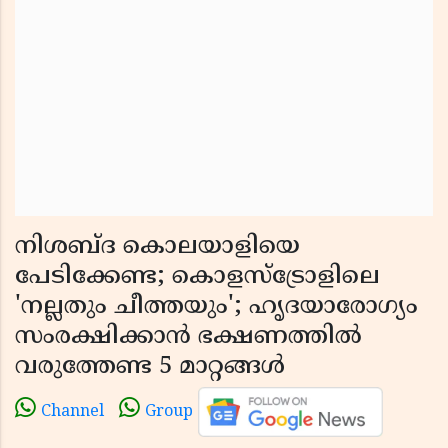
നിശബ്ദ കൊലയാളിയെ
പേടിക്കേണ്ട; കൊളസ്‌ട്രോളിലെ
'നല്ലതും ചീത്തയും'; ഹൃദയാരോഗ്യം
സംരക്ഷിക്കാൻ ഭക്ഷണത്തിൽ
വരുത്തേണ്ട 5 മാറ്റങ്ങൾ
Channel
Group