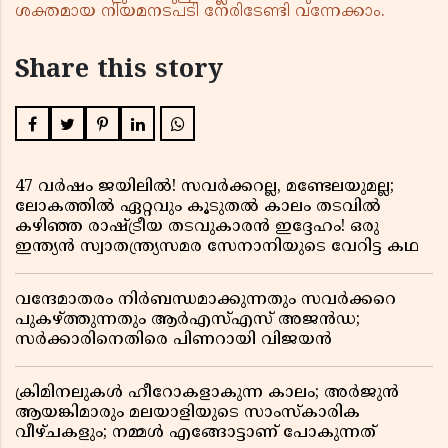
ശക്തമായ നിയമനടപടി നേരിടേണ്ടി വന്നേക്കാം.
Share this story
47 വർഷം ജയിലിൽ! സവർക്കറല്ല, മണ്ടേലയുമല്ല;
ലോകത്തിൽ ഏറ്റവും കൂടുതൽ കാലം തടവിൽ
കഴിഞ്ഞ രാഷ്ട്രീയ തടവുകാരൻ ഇദ്ദേഹം! ഒരു
ഇന്ത്യൻ സ്വാതന്ത്ര്യസമര സേനാനിയുടെ വേറിട്ട കഥ
വന്ദേമാതരം നിർബന്ധമാക്കുന്നതും സവർക്കറെ
പുകഴ്ത്തുന്നതും ആർഎസ്എസ് അജൻഡ;
സർക്കാരിനെതിരെ പിണറായി വിജയൻ
ക്രിമിനലുകൾ ഹീറോകളാകുന്ന കാലം; അർജുൻ
ആയങ്കിമാരും മലയാളിയുടെ സാംസ്കാരിക
വീഴ്ചകളും; നമ്മൾ എങ്ങോട്ടാണ് പോകുന്നത്