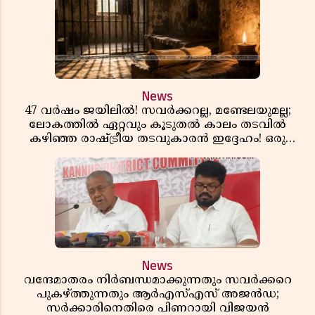
News
47 വർഷം ജയിലിൽ! സവർക്കറല്ല, മണ്ടേലയുമല്ല;
ലോകത്തിൽ ഏറ്റവും കൂടുതൽ കാലം തടവിൽ
കഴിഞ്ഞ രാഷ്ട്രീയ തടവുകാരൻ ഇദ്ദേഹം! ഒരു
ഇന്ത്യൻ സ്വാതന്ത്ര്യസമര സേനാനിയുടെ വേറിട്ട കഥ
News
വന്ദേമാതരം നിർബന്ധമാക്കുന്നതും സവർക്കറെ
പുകഴ്ത്തുന്നതും ആർഎസ്എസ് അജൻഡ;
സർക്കാരിനെതിരെ പിണറായി വിജയൻ