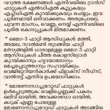
വറുത്ത ഭക്ഷണങ്ങൾ എന്നിവയിലെ ട്രാൻസ്
ഫാറ്റുകൾ എൽഡിഎൽ കൂട്ടുകയും
എച്ച്ഡിഎൽ കുറയ്ക്കുകയും ചെയ്യും. ഇവ
പൂർണമായി ഒഴിവാക്കണം. അതുപോലെ,
ചുവന്ന മാംസം, വെണ്ണ, നെയ്യ് എന്നിവയിലെ
പൂരിത കൊഴുപ്പുകൾ മിതമാക്കണം.
* ഒമേഗ-3 ഫാറ്റി ആസിഡുകൾ: മത്തി,
അയല, സാൽമൺ തുടങ്ങിയ ഫാറ്റി
മത്സ്യങ്ങളിൽ ധാരാളമുള്ള ഒമേഗ-3 ഫാറ്റി
ആസിഡുകൾ ചീത്ത കൊളസ്‌ട്രോൾ
കുറയ്ക്കാനും ഹൃദയാരോഗ്യം
മെച്ചപ്പെടുത്താനും സഹായിക്കും.
വെജിറ്റേറിയൻകാർക്ക് ഫ്ളാക്സ് സീഡ്സ്,
വാൽനട്ട് എന്നിവ ഉപയോഗിക്കാം.
* മോണോസാച്ചുറേറ്റഡ് ഫാറ്റുകൾ
ഉൾപ്പെടുത്തുക: വെളിച്ചെണ്ണക്ക് പകരം
ഒലിവ് ഓയിൽ, അവക്കാഡോ ഓയിൽ,
കടുക് എണ്ണ പോലുള്ള
മോണോസാച്ചുറേറ്റഡ് ഫാറ്റുകൾ അടങ്ങിയ