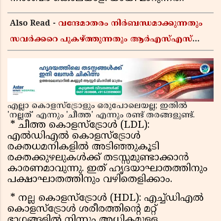
Also Read -
വന്ദേമാതരം നിർബന്ധമാക്കുന്നതും
സവർക്കറെ പുകഴ്ത്തുന്നതും ആർഎസ്എസ്
അജൻഡ; സർക്കാരിനെതിരെ പിണറായി
വിജയൻ
എല്ലാ കൊളസ്‌ട്രോളും ഒരുപോലെയല്ല; ഇതിൽ
'നല്ലത്' എന്നും 'ചീത്ത' എന്നും രണ്ട് തരങ്ങളുണ്ട്.
* ചീത്ത കൊളസ്‌ട്രോൾ (LDL):
എൽഡിഎൽ കൊളസ്‌ട്രോൾ
രക്തധമനികളിൽ അടിഞ്ഞുകൂടി
രക്തക്കുഴലുകൾക്ക് തടസ്സമുണ്ടാക്കാൻ
കാരണമാവുന്നു. ഇത് ഹൃദയാഘാതത്തിനും
പക്ഷാഘാതത്തിനും വഴിതെളിക്കാം.
* നല്ല കൊളസ്‌ട്രോൾ (HDL): എച്ച്ഡിഎൽ
കൊളസ്‌ട്രോൾ ശരീരത്തിന്റെ മറ്റ്
ഭാഗങ്ങളിൽ നിന്നും അധികമുള്ള