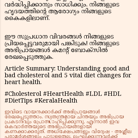
വർദ്ധിപ്പിക്കാനും സാധിക്കും. നിങ്ങളുടെ
ഹൃദയത്തിന്റെ ആരോഗ്യം നിങ്ങളുടെ
കൈകളിലാണ്.
ഈ സുപ്രധാന വിവരങ്ങൾ നിങ്ങളുടെ
പ്രിയപ്പെട്ടവരുമായി പങ്കിടുക! നിങ്ങളുടെ
അഭിപ്രായങ്ങൾ കമന്റ് ബോക്സിൽ
രേഖപ്പെടുത്തുക.
Article Summary: Understanding good and
bad cholesterol and 5 vital diet changes for
heart health.
#Cholesterol #HeartHealth #LDL #HDL
#DietTips #KeralaHealth
ഇവിടെ വായനക്കാർക്ക് അഭിപ്രായങ്ങൾ
രേഖപ്പെടുത്താം. സ്വതന്ത്രമായ ചിന്തയും അഭിപ്രായ
പ്രകടനവും പ്രോത്സാഹിപ്പിക്കുന്നു. എന്നാൽ ഇവ
കെവാർത്തയുടെ അഭിപ്രായങ്ങളായി
കണക്കാക്കരുത്. അധിക്ഷേപങ്ങളും വിദ്വേഷ - അശ്ലീല
പരാമർശങ്ങളും പാടുള്ളതല്ല. ലംഘിക്കുന്നവർക്ക്