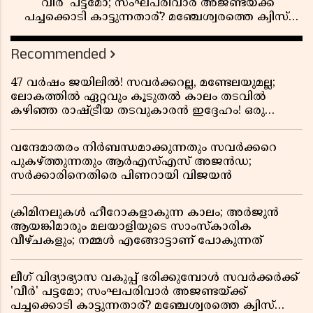
'വീർ' പട്ടമോ; സംഘപരിവാർ അജണ്ടയ്ക്ക്
പച്ചക്കൊടി കാട്ടുന്നതാര്? മഞ്ചേശ്വരത്തെ ക്വിസ്
ചോദ്യം വിവാദമാവുമ്പോൾ
Recommended
47 വർഷം ജയിലിൽ! സവർക്കറല്ല, മണ്ടേലയുമല്ല;
ലോകത്തിൽ ഏറ്റവും കൂടുതൽ കാലം തടവിൽ
കഴിഞ്ഞ രാഷ്ട്രീയ തടവുകാരൻ ഇദ്ദേഹം! ഒരു
ഇന്ത്യൻ സ്വാതന്ത്ര്യസമര സേനാനിയുടെ വേറിട്ട കഥ
വന്ദേമാതരം നിർബന്ധമാക്കുന്നതും സവർക്കറെ
പുകഴ്ത്തുന്നതും ആർഎസ്എസ് അജൻഡ;
സർക്കാരിനെതിരെ പിണറായി വിജയൻ
ക്രിമിനലുകൾ ഹീറോകളാകുന്ന കാലം; അർജുൻ
ആയങ്കിമാരും മലയാളിയുടെ സാംസ്കാരിക
വീഴ്ചകളും; നമ്മൾ എങ്ങോട്ടാണ് പോകുന്നത്
ലീഗ് വിദ്യാഭ്യാസ വകുപ്പ് ഭരിക്കുമ്പോൾ സവർക്കർക്ക്
'വീർ' പട്ടമോ; സംഘപരിവാർ അജണ്ടയ്ക്ക്
പച്ചക്കൊടി കാട്ടുന്നതാര്? മഞ്ചേശ്വരത്തെ ക്വിസ്