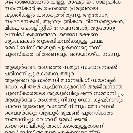
ജെ രാജ്‌മോഹന്‍ പിള്ള, രാഷ്ട്രീയ സാമൂഹിക
സാംസ്‌കാരിക രംഗത്തെ പ്രമുഖരായ
വ്യക്തികളും പങ്കെടുത്തിരുന്നു. ആരോഗ്യ
സംഘടനകള്‍, ആശുപത്രികള്‍, റിസോര്‍ട്ടുകള്‍,
മികച്ച ഹോളിസ്റ്റിക് സേവനങ്ങള്‍, ആരോഗ്യ
പ്രസിദ്ധീകരണങ്ങള്‍, ജൈവ ഭക്ഷണ
ശൃംഖലകള്‍ തുടങ്ങിയവര്‍ക്കുള്ള പ്രഥമ
മെഡിബിസ് ആയുര്‍ ഏക്‌സെല്ലെന്‍സ്
പുരസ്‌കാര വിതരണവും ഞായറാഴ്ച നടന്നു.
ആയുര്‍വേദ രംഗത്തെ സമഗ്ര സംഭാവനകള്‍
പരിഗണിച്ചു കോയമ്പത്തൂര്‍
ആര്യവൈദ്യഫാര്‍മസി മാനേജിംഗ് ഡയറക്ടര്‍
ഡോ. പി ആര്‍ കൃഷ്ണകുമാറിന് ആജീവനാന്ത
പുരസ്‌കാരമായ ആയുര്‍വിഭൂഷണ്‍ സമ്മാനിച്ചു.
ആയുര്‍വേദ രംഗത്തു നിന്നു ഡോ. കൃഷ്ണനും
പാരമ്പര്യവൈദ്യ രംഗത്ത് നിന്നും മോഹനന്‍
വൈദ്യര്‍ക്കും ആയുര്‍ ഭൂഷണ്‍ പുരസ്‌കാരം
സമ്മാനിച്ചു. വേള്‍ഡ് മെഡിക്കല്‍
കൗണ്‍സിലിന്റെ അംഗീകാരമുള്ളതാണ്
മെഡിബിസ് ആയുര്‍ ഏക്‌സെല്ലെന്‌സ്