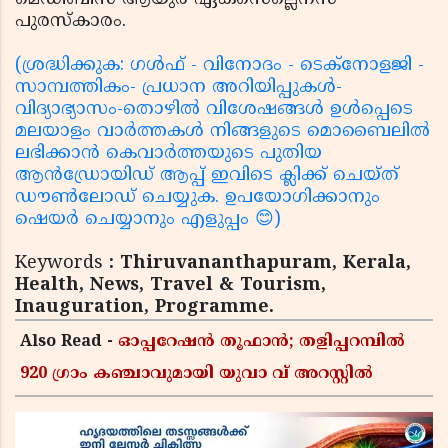
പുരസ്‌കാരം.
(ശ്രദ്ധിക്കുക: ഗൾഫ് - വിനോദം - ടെക്നോളജി -
സാമ്പത്തികം- പ്രധാന അറിയിപ്പുകൾ-
വിദ്യാഭ്യാസം-തൊഴിൽ വിശേഷങ്ങൾ ഉൾപ്പെടെ
മലയാളം വാർത്തകൾ നിങ്ങളുടെ മൊബൈലിൽ
ലഭിക്കാൻ കെവാർത്തയുടെ പുതിയ
ആൻഡ്രോയിഡ് ആപ്പ് ഇവിടെ ക്ലിക്ക് ചെയ്ത്
ഡൗൺലോഡ് ചെയ്യുക. ഉപയോഗിക്കാനും
ഷെയർ ചെയ്യാനും എളുപ്പം 😊)
Keywords
: Thiruvananthapuram, Kerala,
Health, News, Travel & Tourism,
Inauguration, Programme.
Also Read -
ഓപ്പറേഷൻ തൂഫാൻ; തളിപ്പറമ്പിൽ
920 ഗ്രാം കഞ്ചാവുമായി യുവാ വ് അറസ്റ്റിൽ