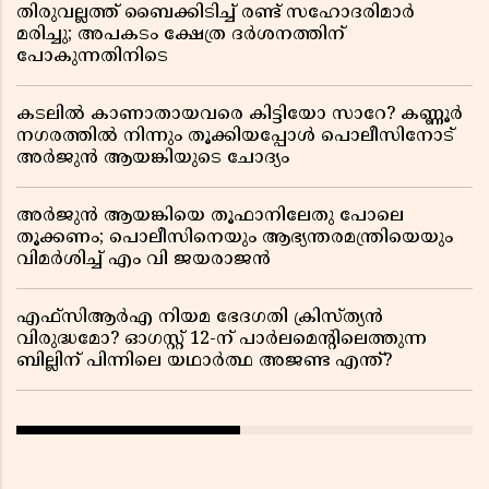
തിരുവല്ലത്ത് ബൈക്കിടിച്ച് രണ്ട് സഹോദരിമാർ
മരിച്ചു; അപകടം ക്ഷേത്ര ദർശനത്തിന്
പോകുന്നതിനിടെ
കടലിൽ കാണാതായവരെ കിട്ടിയോ സാറേ? കണ്ണൂർ
നഗരത്തിൽ നിന്നും തൂക്കിയപ്പോൾ പൊലീസിനോട്
അർജുൻ ആയങ്കിയുടെ ചോദ്യം
അർജുൻ ആയങ്കിയെ തൂഫാനിലേതു പോലെ
തൂക്കണം; പൊലീസിനെയും ആഭ്യന്തരമന്ത്രിയെയും
വിമർശിച്ച് എം വി ജയരാജൻ
എഫ്സിആർഎ നിയമ ഭേദഗതി ക്രിസ്ത്യൻ
വിരുദ്ധമോ? ഓഗസ്റ്റ് 12-ന് പാർലമെന്റിലെത്തുന്ന
ബില്ലിന് പിന്നിലെ യഥാർത്ഥ അജണ്ട എന്ത്?