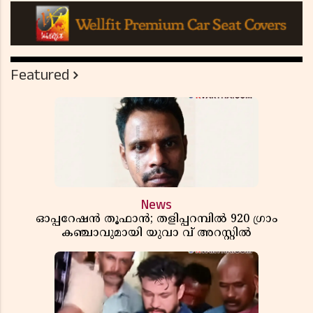
Featured
News
ഓപ്പറേഷൻ തൂഫാൻ; തളിപ്പറമ്പിൽ 920 ഗ്രാം
കഞ്ചാവുമായി യുവാ വ് അറസ്റ്റിൽ