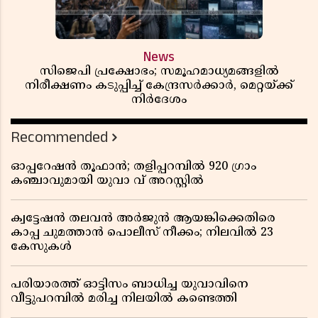
News
സിജെപി പ്രക്ഷോഭം; സമൂഹമാധ്യമങ്ങളിൽ
നിരീക്ഷണം കടുപ്പിച്ച് കേന്ദ്രസർക്കാർ, മെറ്റയ്ക്ക്
നിർദേശം
Recommended
ഓപ്പറേഷൻ തൂഫാൻ; തളിപ്പറമ്പിൽ 920 ഗ്രാം
കഞ്ചാവുമായി യുവാ വ് അറസ്റ്റിൽ
ക്വട്ടേഷൻ തലവൻ അർജുൻ ആയങ്കിക്കെതിരെ
കാപ്പ ചുമത്താൻ പൊലീസ് നീക്കം; നിലവിൽ 23
കേസുകൾ
പരിയാരത്ത് ഓട്ടിസം ബാധിച്ച യുവാവിനെ
വീട്ടുപറമ്പിൽ മരിച്ച നിലയിൽ കണ്ടെത്തി