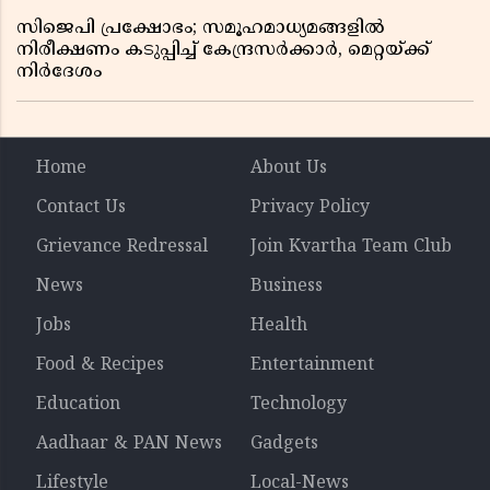
സിജെപി പ്രക്ഷോഭം; സമൂഹമാധ്യമങ്ങളിൽ
നിരീക്ഷണം കടുപ്പിച്ച് കേന്ദ്രസർക്കാർ, മെറ്റയ്ക്ക്
നിർദേശം
Home
About Us
Contact Us
Privacy Policy
Grievance Redressal
Join Kvartha Team Club
News
Business
Jobs
Health
Food & Recipes
Entertainment
Education
Technology
Aadhaar & PAN News
Gadgets
Lifestyle
Local-News