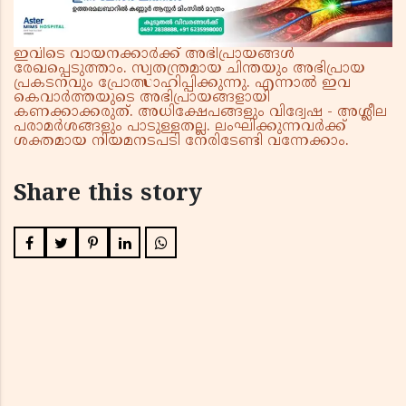
ഇവിടെ വായനക്കാർക്ക് അഭിപ്രായങ്ങൾ
രേഖപ്പെടുത്താം. സ്വതന്ത്രമായ ചിന്തയും അഭിപ്രായ
പ്രകടനവും പ്രോത്സാഹിപ്പിക്കുന്നു. എന്നാൽ ഇവ
കെവാർത്തയുടെ അഭിപ്രായങ്ങളായി
കണക്കാക്കരുത്. അധിക്ഷേപങ്ങളും വിദ്വേഷ - അശ്ലീല
പരാമർശങ്ങളും പാടുള്ളതല്ല. ലംഘിക്കുന്നവർക്ക്
ശക്തമായ നിയമനടപടി നേരിടേണ്ടി വന്നേക്കാം.
Share this story