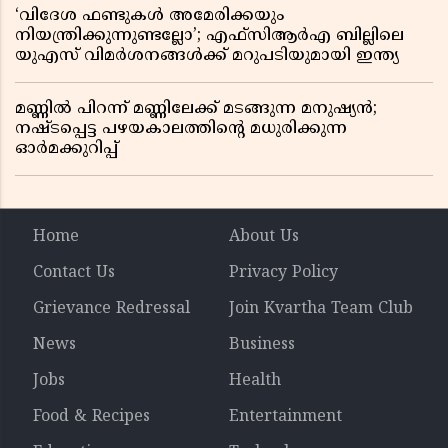
‘വിദേശ ഫണ്ടുകൾ അമേരിക്കയും
നിയന്ത്രിക്കുന്നുണ്ടല്ലോ’; എഫ്സിആർഎ ബില്ലിലെ
യുഎസ് വിമർശനങ്ങൾക്ക് മറുപടിയുമായി ഇന്ത്യ
മണ്ണിൽ പിറന്ന് മണ്ണിലേക്ക് മടങ്ങുന്ന മനുഷ്യൻ;
നഷ്ടപ്പെട്ട പഴയകാലത്തിൻ്റെ മധുരിക്കുന്ന
ഓർമക്കുറിപ്പ്
Home
About Us
Contact Us
Privacy Policy
Grievance Redressal
Join Kvartha Team Club
News
Business
Jobs
Health
Food & Recipes
Entertainment