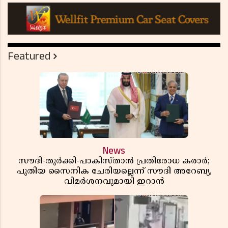
Featured
News
സൗദി-തുർക്കി-പാകിസ്താൻ പ്രതിരോധ കരാർ;
പുതിയ സൈനിക ചേരിയല്ലെന്ന് സൗദി അറേബ്യ,
വിമർശനവുമായി ഇറാൻ