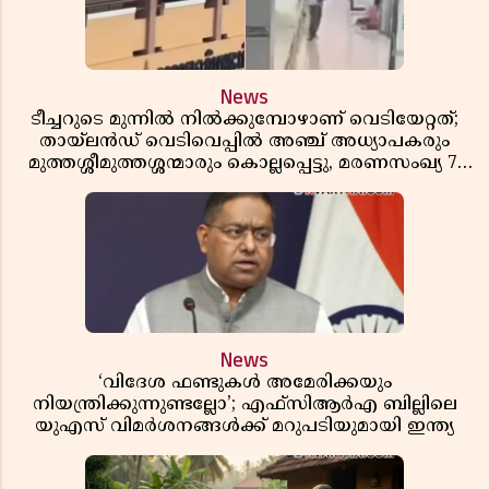
News
ടീച്ചറുടെ മുന്നിൽ നിൽക്കുമ്പോഴാണ് വെടിയേറ്റത്;
തായ്‌ലൻഡ് വെടിവെപ്പിൽ അഞ്ച് അധ്യാപകരും
മുത്തശ്ശീമുത്തശ്ശന്മാരും കൊല്ലപ്പെട്ടു, മരണസംഖ്യ 7;
ഞെട്ടിക്കുന്ന വെളിപ്പെടുത്തലുകൾ
News
‘വിദേശ ഫണ്ടുകൾ അമേരിക്കയും
നിയന്ത്രിക്കുന്നുണ്ടല്ലോ’; എഫ്സിആർഎ ബില്ലിലെ
യുഎസ് വിമർശനങ്ങൾക്ക് മറുപടിയുമായി ഇന്ത്യ