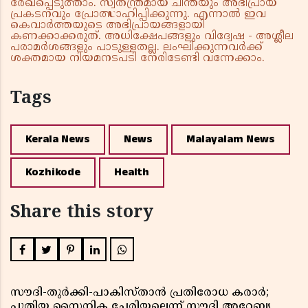
രേഖപ്പെടുത്താം. സ്വതന്ത്രമായ ചിന്തയും അഭിപ്രായ
പ്രകടനവും പ്രോത്സാഹിപ്പിക്കുന്നു. എന്നാൽ ഇവ
കെവാർത്തയുടെ അഭിപ്രായങ്ങളായി
കണക്കാക്കരുത്. അധിക്ഷേപങ്ങളും വിദ്വേഷ - അശ്ലീല
പരാമർശങ്ങളും പാടുള്ളതല്ല. ലംഘിക്കുന്നവർക്ക്
ശക്തമായ നിയമനടപടി നേരിടേണ്ടി വന്നേക്കാം.
Tags
Kerala News
News
Malayalam News
Kozhikode
Health
Share this story
സൗദി-തുർക്കി-പാകിസ്താൻ പ്രതിരോധ കരാർ;
പുതിയ സൈനിക ചേരിയല്ലെന്ന് സൗദി അറേബ്യ,