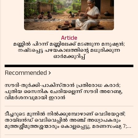
Article
മണ്ണിൽ പിറന്ന് മണ്ണിലേക്ക് മടങ്ങുന്ന മനുഷ്യൻ;
നഷ്ടപ്പെട്ട പഴയകാലത്തിൻ്റെ മധുരിക്കുന്ന
ഓർമക്കുറിപ്പ്
Recommended
സൗദി-തുർക്കി-പാകിസ്താൻ പ്രതിരോധ കരാർ;
പുതിയ സൈനിക ചേരിയല്ലെന്ന് സൗദി അറേബ്യ,
വിമർശനവുമായി ഇറാൻ
ടീച്ചറുടെ മുന്നിൽ നിൽക്കുമ്പോഴാണ് വെടിയേറ്റത്;
തായ്‌ലൻഡ് വെടിവെപ്പിൽ അഞ്ച് അധ്യാപകരും
മുത്തശ്ശീമുത്തശ്ശന്മാരും കൊല്ലപ്പെട്ടു, മരണസംഖ്യ 7;
ഞെട്ടിക്കുന്ന വെളിപ്പെടുത്തലുകൾ