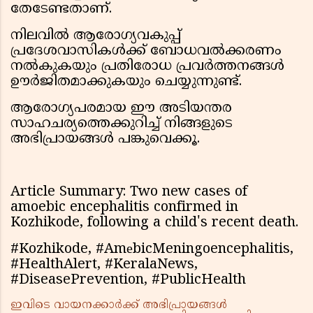
തേടേണ്ടതാണ്.
നിലവിൽ ആരോഗ്യവകുപ്പ്
പ്രദേശവാസികൾക്ക് ബോധവൽക്കരണം
നൽകുകയും പ്രതിരോധ പ്രവർത്തനങ്ങൾ
ഊർജിതമാക്കുകയും ചെയ്യുന്നുണ്ട്.
ആരോഗ്യപരമായ ഈ അടിയന്തര
സാഹചര്യത്തെക്കുറിച്ച് നിങ്ങളുടെ
അഭിപ്രായങ്ങൾ പങ്കുവെക്കൂ.
Article Summary: Two new cases of
amoebic encephalitis confirmed in
Kozhikode, following a child's recent death.
#Kozhikode, #AmеbicMeningoencephalitis,
#HealthAlert, #KeralaNews,
#DiseasePrevention, #PublicHealth
ഇവിടെ വായനക്കാർക്ക് അഭിപ്രായങ്ങൾ