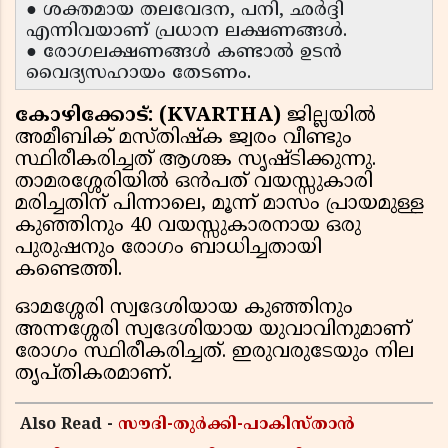
● ശക്തമായ തലവേദന, പനി, ഛർദ്ദി
എന്നിവയാണ് പ്രധാന ലക്ഷണങ്ങൾ.
● രോഗലക്ഷണങ്ങൾ കണ്ടാൽ ഉടൻ
വൈദ്യസഹായം തേടണം.
കോഴിക്കോട്: (KVARTHA)
ജില്ലയിൽ
അമീബിക് മസ്തിഷ്‌ക ജ്വരം വീണ്ടും
സ്ഥിരീകരിച്ചത് ആശങ്ക സൃഷ്ടിക്കുന്നു.
താമരശ്ശേരിയിൽ ഒൻപത് വയസ്സുകാരി
മരിച്ചതിന് പിന്നാലെ, മൂന്ന് മാസം പ്രായമുള്ള
കുഞ്ഞിനും 40 വയസ്സുകാരനായ ഒരു
പുരുഷനും രോഗം ബാധിച്ചതായി
കണ്ടെത്തി.
ഓമശ്ശേരി സ്വദേശിയായ കുഞ്ഞിനും
അന്നശ്ശേരി സ്വദേശിയായ യുവാവിനുമാണ്
രോഗം സ്ഥിരീകരിച്ചത്. ഇരുവരുടേയും നില
തൃപ്തികരമാണ്.
Also Read -
സൗദി-തുർക്കി-പാകിസ്താൻ