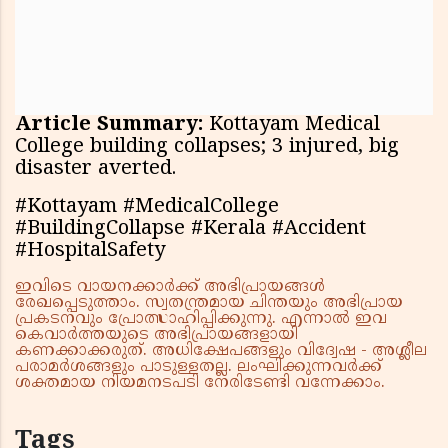
Article Summary:
Kottayam Medical
College building collapses; 3 injured, big
disaster averted.
#Kottayam #MedicalCollege
#BuildingCollapse #Kerala #Accident
#HospitalSafety
ഇവിടെ വായനക്കാർക്ക് അഭിപ്രായങ്ങൾ
രേഖപ്പെടുത്താം. സ്വതന്ത്രമായ ചിന്തയും അഭിപ്രായ
പ്രകടനവും പ്രോത്സാഹിപ്പിക്കുന്നു. എന്നാൽ ഇവ
കെവാർത്തയുടെ അഭിപ്രായങ്ങളായി
കണക്കാക്കരുത്. അധിക്ഷേപങ്ങളും വിദ്വേഷ - അശ്ലീല
പരാമർശങ്ങളും പാടുള്ളതല്ല. ലംഘിക്കുന്നവർക്ക്
ശക്തമായ നിയമനടപടി നേരിടേണ്ടി വന്നേക്കാം.
Tags