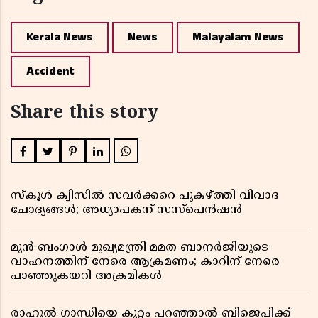
Kerala News
News
Malayalam News
Accident
Share this story
സ്കൂൾ ക്വിസിൽ സവർക്കറെ പുകഴ്ത്തി വിവാദ
ചോദ്യങ്ങൾ; അധ്യാപകന് സസ്പെൻഷൻ
മുൻ ബംഗാൾ മുഖ്യമന്ത്രി മമത ബാനർജിയുടെ
വാഹനത്തിന് നേരെ ആക്രമണം; കാറിന് നേരെ
പാഞ്ഞുകയറി അക്രമികൾ
രാഹുൽ ഗാന്ധിയെ കുറ്റം പറഞ്ഞാൽ ബിജെപിക്ക്