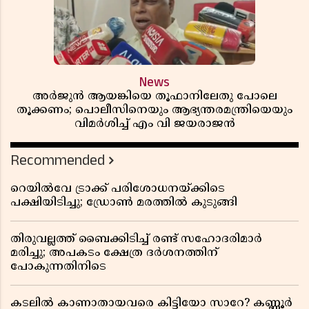
News
അർജുൻ ആയങ്കിയെ തൂഫാനിലേതു പോലെ
തൂക്കണം; പൊലീസിനെയും ആഭ്യന്തരമന്ത്രിയെയും
വിമർശിച്ച് എം വി ജയരാജൻ
Recommended
റെയിൽവേ ട്രാക്ക് പരിശോധനയ്ക്കിടെ
പക്ഷിയിടിച്ചു; ഡ്രോൺ മരത്തിൽ കുടുങ്ങി
തിരുവല്ലത്ത് ബൈക്കിടിച്ച് രണ്ട് സഹോദരിമാർ
മരിച്ചു; അപകടം ക്ഷേത്ര ദർശനത്തിന്
പോകുന്നതിനിടെ
കടലിൽ കാണാതായവരെ കിട്ടിയോ സാറേ? കണ്ണൂർ