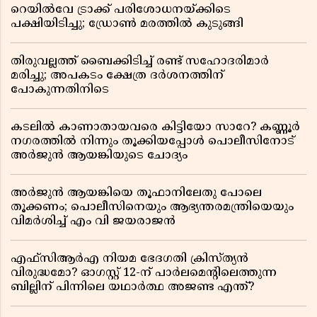
റെയിൽവേ ട്രാക്ക് പരിശോധനയ്ക്കിടെ
പക്ഷിയിടിച്ചു; ഡ്രോൺ മരത്തിൽ കുടുങ്ങി
തിരുവല്ലത്ത് ബൈക്കിടിച്ച് രണ്ട് സഹോദരിമാർ
മരിച്ചു; അപകടം ക്ഷേത്ര ദർശനത്തിന്
പോകുന്നതിനിടെ
കടലിൽ കാണാതായവരെ കിട്ടിയോ സാറേ? കണ്ണൂർ
നഗരത്തിൽ നിന്നും തൂക്കിയപ്പോൾ പൊലീസിനോട്
അർജുൻ ആയങ്കിയുടെ ചോദ്യം
അർജുൻ ആയങ്കിയെ തൂഫാനിലേതു പോലെ
തൂക്കണം; പൊലീസിനെയും ആഭ്യന്തരമന്ത്രിയെയും
വിമർശിച്ച് എം വി ജയരാജൻ
എഫ്സിആർഎ നിയമ ഭേദഗതി ക്രിസ്ത്യൻ
വിരുദ്ധമോ? ഓഗസ്റ്റ് 12-ന് പാർലമെന്റിലെത്തുന്ന
ബില്ലിന് പിന്നിലെ യഥാർത്ഥ അജണ്ട എന്ത്?