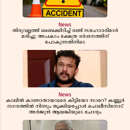
News
തിരുവല്ലത്ത് ബൈക്കിടിച്ച് രണ്ട് സഹോദരിമാർ
മരിച്ചു; അപകടം ക്ഷേത്ര ദർശനത്തിന്
പോകുന്നതിനിടെ
News
കടലിൽ കാണാതായവരെ കിട്ടിയോ സാറേ? കണ്ണൂർ
നഗരത്തിൽ നിന്നും തൂക്കിയപ്പോൾ പൊലീസിനോട്
അർജുൻ ആയങ്കിയുടെ ചോദ്യം