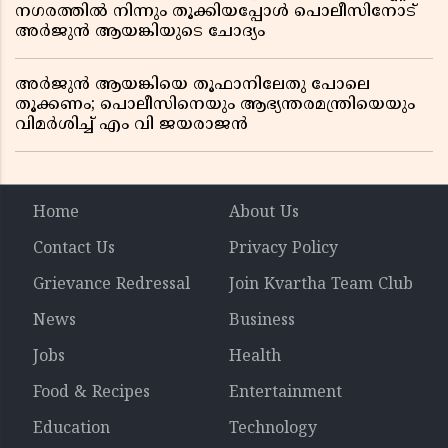
നഗരത്തിൽ നിന്നും തൂക്കിയപ്പോൾ പൊലീസിനോട്
അർജുൻ ആയങ്കിയുടെ ചോദ്യം
അർജുൻ ആയങ്കിയെ തൂഫാനിലേതു പോലെ
തൂക്കണം; പൊലീസിനെയും ആഭ്യന്തരമന്ത്രിയെയും
വിമർശിച്ച് എം വി ജയരാജൻ
Home
About Us
Contact Us
Privacy Policy
Grievance Redressal
Join Kvartha Team Club
News
Business
Jobs
Health
Food & Recipes
Entertainment
Education
Technology