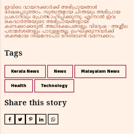
ഇവിടെ വായനക്കാർക്ക് അഭിപ്രായങ്ങൾ
രേഖപ്പെടുത്താം. സ്വതന്ത്രമായ ചിന്തയും അഭിപ്രായ
പ്രകടനവും പ്രോത്സാഹിപ്പിക്കുന്നു. എന്നാൽ ഇവ
കെവാർത്തയുടെ അഭിപ്രായങ്ങളായി
കണക്കാക്കരുത്. അധിക്ഷേപങ്ങളും വിദ്വേഷ - അശ്ലീല
പരാമർശങ്ങളും പാടുള്ളതല്ല. ലംഘിക്കുന്നവർക്ക്
ശക്തമായ നിയമനടപടി നേരിടേണ്ടി വന്നേക്കാം.
Tags
Kerala News
News
Malayalam News
Health
Technology
Share this story