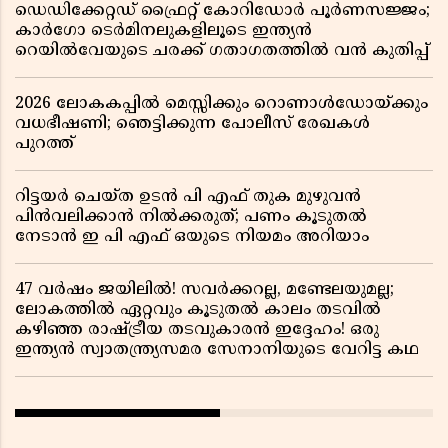
ഡെഡിക്കേറ്റഡ് ഫ്രൈറ്റ് കോറിഡോർ പൂർണസജ്ജം;
കാർഗോ ടെർമിനലുകളിലൂടെ ഇന്ത്യൻ
റെയിൽവേയുടെ ചരക്ക് ഗതാഗതത്തിൽ വൻ കുതിപ്പ്
2026 ലോകകപ്പിൽ മെസ്സിക്കും റൊണാൾഡോയ്ക്കും
വധഭീഷണി; ഞെട്ടിക്കുന്ന പോലീസ് രേഖകൾ
പുറത്ത്
റിട്ടയർ ചെയ്ത ഉടൻ പി എഫ് തുക മുഴുവൻ
പിൻവലിക്കാൻ നിൽക്കരുത്; പണം കൂടുതൽ
നേടാൻ ഇ പി എഫ് ഒയുടെ നിയമം അറിയാം
47 വർഷം ജയിലിൽ! സവർക്കറല്ല, മണ്ടേലയുമല്ല;
ലോകത്തിൽ ഏറ്റവും കൂടുതൽ കാലം തടവിൽ
കഴിഞ്ഞ രാഷ്ട്രീയ തടവുകാരൻ ഇദ്ദേഹം! ഒരു
ഇന്ത്യൻ സ്വാതന്ത്ര്യസമര സേനാനിയുടെ വേറിട്ട കഥ