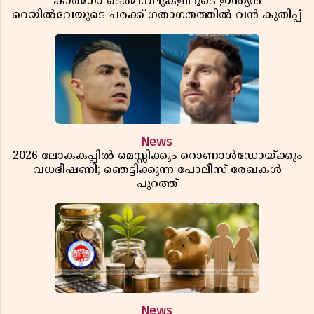
കാർഗോ ടെർമിനലുകളിലൂടെ ഇന്ത്യൻ
റെയിൽവേയുടെ ചരക്ക് ഗതാഗതത്തിൽ വൻ കുതിപ്പ്
News
2026 ലോകകപ്പിൽ മെസ്സിക്കും റൊണാൾഡോയ്ക്കും
വധഭീഷണി; ഞെട്ടിക്കുന്ന പോലീസ് രേഖകൾ
പുറത്ത്
News