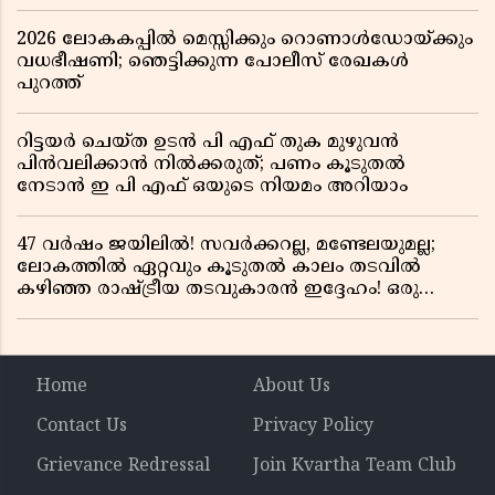
2026 ലോകകപ്പിൽ മെസ്സിക്കും റൊണാൾഡോയ്ക്കും
വധഭീഷണി; ഞെട്ടിക്കുന്ന പോലീസ് രേഖകൾ
പുറത്ത്
റിട്ടയർ ചെയ്ത ഉടൻ പി എഫ് തുക മുഴുവൻ
പിൻവലിക്കാൻ നിൽക്കരുത്; പണം കൂടുതൽ
നേടാൻ ഇ പി എഫ് ഒയുടെ നിയമം അറിയാം
47 വർഷം ജയിലിൽ! സവർക്കറല്ല, മണ്ടേലയുമല്ല;
ലോകത്തിൽ ഏറ്റവും കൂടുതൽ കാലം തടവിൽ
കഴിഞ്ഞ രാഷ്ട്രീയ തടവുകാരൻ ഇദ്ദേഹം! ഒരു
ഇന്ത്യൻ സ്വാതന്ത്ര്യസമര സേനാനിയുടെ വേറിട്ട കഥ
Home
About Us
Contact Us
Privacy Policy
Grievance Redressal
Join Kvartha Team Club