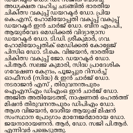
ഡയറക്ടര്‍ ഡോ. ഡി. സജിത് ബാബു
അധ്യക്ഷത വഹിച്ച ചടങ്ങില്‍ ഭാരതീയ
ചികിത്സ വകുപ്പ് ഡയറക്ടര്‍ ഡോ. പ്രിയ
കെ.എസ്, ഹോമിയോപ്പതി വകുപ്പ് വകുപ്പ്
ഡയറക്ടര്‍ ഇന്‍ ചാര്‍ജ് ഡോ. ബീന എം.പി.,
ആയുര്‍വേദ മെഡിക്കല്‍ വിദ്യാഭ്യാസ
ഡയറക്ടര്‍ ഡോ. ടി.ഡി. ശ്രീകുമാര്‍, ഗവ.
ഹോമിയോപ്പതിക് മെഡിക്കല്‍ കോളേജ്
പിസിഒ ഡോ. ടി.കെ. വിജയന്‍, ഭാരതീയ
ചികിത്സ വകുപ്പ് ജോ. ഡയറക്ടര്‍ ഡോ.
പി.ആര്‍. സലജ കുമാരി, സിദ്ധ പ്രാദേശിക
ഗവേഷണ കേന്ദ്രം, പൂജപ്പുര റിസര്‍ച്ച്
ഓഫീസര്‍ (സിദ്ധ) & ഇന്‍ ചാര്‍ജ് ഡോ.
നടരാജന്‍ എസ് , തിരുവനന്തപുരം
ഐഎസ്എം ഡിഎംഒ ഇന്‍ ചാര്‍ജ് ഡോ.
അജിത അതിയേടത്ത്, നാഷണല്‍ ഹെല്‍ത്ത്
മിഷന്‍ തിരുവനന്തപുരം ഡിപിഎം ഡോ.
ആശ വിജയന്‍, ദേശീയ ആയുഷ് മിഷന്‍
സംസ്ഥാന പ്രോഗ്രാം മാനേജര്‍മാരായ ഡോ.
ജയനാരായണന്‍. ആര്‍, ഡോ. സജി പി.ആര്‍.
എന്നിവര്‍ പങ്കെടുത്തു.