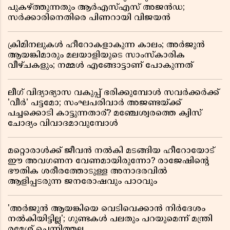
പുകഴ്ത്തുന്നതും ആർഎസ്എസ് അജൻഡ;
സർക്കാരിനെതിരെ പിണറായി വിജയൻ
ക്രിമിനലുകൾ ഹീറോകളാകുന്ന കാലം; അർജുൻ
ആയങ്കിമാരും മലയാളിയുടെ സാംസ്കാരിക
വീഴ്ചകളും; നമ്മൾ എങ്ങോട്ടാണ് പോകുന്നത്
ലീഗ് വിദ്യാഭ്യാസ വകുപ്പ് ഭരിക്കുമ്പോൾ സവർക്കർക്ക്
'വീർ' പട്ടമോ; സംഘപരിവാർ അജണ്ടയ്ക്ക്
പച്ചക്കൊടി കാട്ടുന്നതാര്? മഞ്ചേശ്വരത്തെ ക്വിസ്
ചോദ്യം വിവാദമാവുമ്പോൾ
മറ്റൊരാൾക്ക് ജീവൻ നൽകി മടങ്ങിയ ഹീറോയോട്
ഈ അവഗണന വേണമായിരുന്നോ? രാജേഷിൻ്റെ
ഭൗതിക ശരീരത്തോടുള്ള അനാദരവിൽ
ആളിപ്പടരുന്ന ജനരോഷവും പാഠവും
'അർജുൻ ആയങ്കിയെ വെടിവെക്കാൻ നിർദേശം
നൽകിയിട്ടില്ല'; ഗുണ്ടകൾ പലതും പറയുമെന്ന് മന്ത്രി
രമേശ് ചെന്നിത്തല