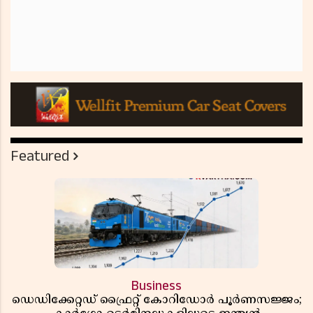
Featured
Business
ഡെഡിക്കേറ്റഡ് ഫ്രൈറ്റ് കോറിഡോർ പൂർണസജ്ജം;