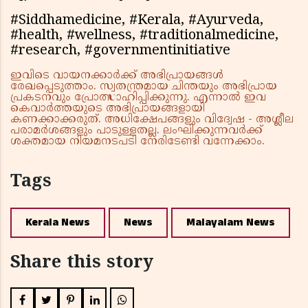
#Siddhamedicine, #Kerala, #Ayurveda,
#health, #wellness, #traditionalmedicine,
#research, #governmentinitiative
ഇവിടെ വായനക്കാർക്ക് അഭിപ്രായങ്ങൾ
രേഖപ്പെടുത്താം. സ്വതന്ത്രമായ ചിന്തയും അഭിപ്രായ
പ്രകടനവും പ്രോത്സാഹിപ്പിക്കുന്നു. എന്നാൽ ഇവ
കെവാർത്തയുടെ അഭിപ്രായങ്ങളായി
കണക്കാക്കരുത്. അധിക്ഷേപങ്ങളും വിദ്വേഷ - അശ്ലീല
പരാമർശങ്ങളും പാടുള്ളതല്ല. ലംഘിക്കുന്നവർക്ക്
ശക്തമായ നിയമനടപടി നേരിടേണ്ടി വന്നേക്കാം.
Tags
Kerala News
News
Malayalam News
Share this story