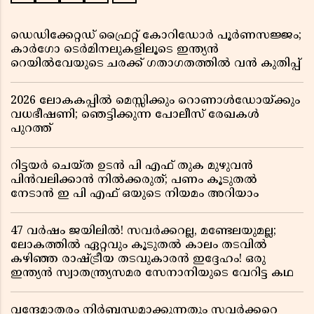
ഡെഡിക്കേറ്റഡ് ഫ്രൈറ്റ് കോറിഡോർ പൂർണസജ്ജം;
കാർഗോ ടെർമിനലുകളിലൂടെ ഇന്ത്യൻ
റെയിൽവേയുടെ ചരക്ക് ഗതാഗതത്തിൽ വൻ കുതിപ്പ്
2026 ലോകകപ്പിൽ മെസ്സിക്കും റൊണാൾഡോയ്ക്കും
വധഭീഷണി; ഞെട്ടിക്കുന്ന പോലീസ് രേഖകൾ
പുറത്ത്
റിട്ടയർ ചെയ്ത ഉടൻ പി എഫ് തുക മുഴുവൻ
പിൻവലിക്കാൻ നിൽക്കരുത്; പണം കൂടുതൽ
നേടാൻ ഇ പി എഫ് ഒയുടെ നിയമം അറിയാം
47 വർഷം ജയിലിൽ! സവർക്കറല്ല, മണ്ടേലയുമല്ല;
ലോകത്തിൽ ഏറ്റവും കൂടുതൽ കാലം തടവിൽ
കഴിഞ്ഞ രാഷ്ട്രീയ തടവുകാരൻ ഇദ്ദേഹം! ഒരു
ഇന്ത്യൻ സ്വാതന്ത്ര്യസമര സേനാനിയുടെ വേറിട്ട കഥ
വന്ദേമാതരം നിർബന്ധമാക്കുന്നതും സവർക്കറെ