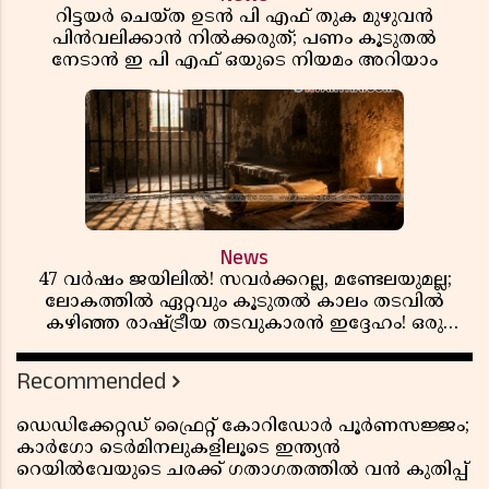
റിട്ടയർ ചെയ്ത ഉടൻ പി എഫ് തുക മുഴുവൻ
പിൻവലിക്കാൻ നിൽക്കരുത്; പണം കൂടുതൽ
നേടാൻ ഇ പി എഫ് ഒയുടെ നിയമം അറിയാം
News
47 വർഷം ജയിലിൽ! സവർക്കറല്ല, മണ്ടേലയുമല്ല;
ലോകത്തിൽ ഏറ്റവും കൂടുതൽ കാലം തടവിൽ
കഴിഞ്ഞ രാഷ്ട്രീയ തടവുകാരൻ ഇദ്ദേഹം! ഒരു
ഇന്ത്യൻ സ്വാതന്ത്ര്യസമര സേനാനിയുടെ വേറിട്ട കഥ
Recommended
ഡെഡിക്കേറ്റഡ് ഫ്രൈറ്റ് കോറിഡോർ പൂർണസജ്ജം;
കാർഗോ ടെർമിനലുകളിലൂടെ ഇന്ത്യൻ
റെയിൽവേയുടെ ചരക്ക് ഗതാഗതത്തിൽ വൻ കുതിപ്പ്