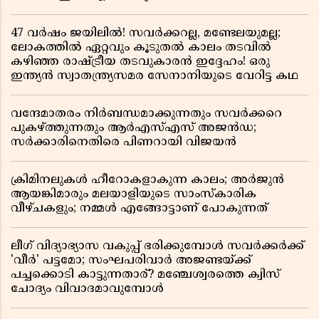
47 വർഷം ജയിലിൽ! സവർക്കറല്ല, മണ്ടേലയുമല്ല;
ലോകത്തിൽ ഏറ്റവും കൂടുതൽ കാലം തടവിൽ
കഴിഞ്ഞ രാഷ്ട്രീയ തടവുകാരൻ ഇദ്ദേഹം! ഒരു
ഇന്ത്യൻ സ്വാതന്ത്ര്യസമര സേനാനിയുടെ വേറിട്ട കഥ
വന്ദേമാതരം നിർബന്ധമാക്കുന്നതും സവർക്കറെ
പുകഴ്ത്തുന്നതും ആർഎസ്എസ് അജൻഡ;
സർക്കാരിനെതിരെ പിണറായി വിജയൻ
ക്രിമിനലുകൾ ഹീറോകളാകുന്ന കാലം; അർജുൻ
ആയങ്കിമാരും മലയാളിയുടെ സാംസ്കാരിക
വീഴ്ചകളും; നമ്മൾ എങ്ങോട്ടാണ് പോകുന്നത്
ലീഗ് വിദ്യാഭ്യാസ വകുപ്പ് ഭരിക്കുമ്പോൾ സവർക്കർക്ക്
'വീർ' പട്ടമോ; സംഘപരിവാർ അജണ്ടയ്ക്ക്
പച്ചക്കൊടി കാട്ടുന്നതാര്? മഞ്ചേശ്വരത്തെ ക്വിസ്
ചോദ്യം വിവാദമാവുമ്പോൾ