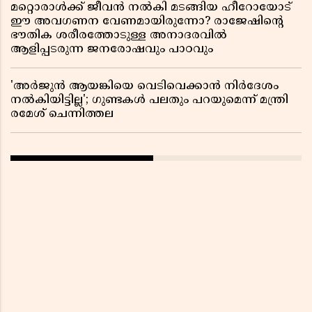
മറ്റൊരാൾക്ക് ജീവൻ നൽകി മടങ്ങിയ ഹീറോയോട്
ഈ അവഗണന വേണമായിരുന്നോ? രാജേഷിൻ്റെ
ഭൗതിക ശരീരത്തോടുള്ള അനാദരവിൽ
ആളിപ്പടരുന്ന ജനരോഷവും പാഠവും
'അർജുൻ ആയങ്കിയെ വെടിവെക്കാൻ നിർദേശം
നൽകിയിട്ടില്ല'; ഗുണ്ടകൾ പലതും പറയുമെന്ന് മന്ത്രി
രമേശ് ചെന്നിത്തല