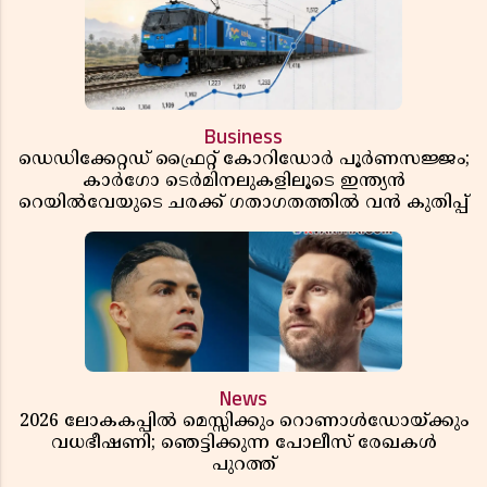
Business
ഡെഡിക്കേറ്റഡ് ഫ്രൈറ്റ് കോറിഡോർ പൂർണസജ്ജം;
കാർഗോ ടെർമിനലുകളിലൂടെ ഇന്ത്യൻ
റെയിൽവേയുടെ ചരക്ക് ഗതാഗതത്തിൽ വൻ കുതിപ്പ്
News
2026 ലോകകപ്പിൽ മെസ്സിക്കും റൊണാൾഡോയ്ക്കും
വധഭീഷണി; ഞെട്ടിക്കുന്ന പോലീസ് രേഖകൾ
പുറത്ത്