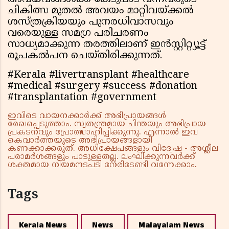
ചികിത്സ മുതല്‍ അവയം മാറ്റിവയ്ക്കല്‍
ശസ്ത്രക്രിയയും പുനരധിവാസവും
വരെയുള്ള സമഗ്ര പരിചരണം
സാധ്യമാക്കുന്ന തരത്തിലാണ് ഇന്‍സ്റ്റിറ്റ്യൂട്ട്
രൂപകല്‍പന ചെയ്തിരിക്കുന്നത്.
#Kerala #livertransplant #healthcare
#medical #surgery #success #donation
#transplantation #government
ഇവിടെ വായനക്കാർക്ക് അഭിപ്രായങ്ങൾ
രേഖപ്പെടുത്താം. സ്വതന്ത്രമായ ചിന്തയും അഭിപ്രായ
പ്രകടനവും പ്രോത്സാഹിപ്പിക്കുന്നു. എന്നാൽ ഇവ
കെവാർത്തയുടെ അഭിപ്രായങ്ങളായി
കണക്കാക്കരുത്. അധിക്ഷേപങ്ങളും വിദ്വേഷ - അശ്ലീല
പരാമർശങ്ങളും പാടുള്ളതല്ല. ലംഘിക്കുന്നവർക്ക്
ശക്തമായ നിയമനടപടി നേരിടേണ്ടി വന്നേക്കാം.
Tags
Kerala News
News
Malayalam News