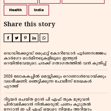
Health
India
Share this story
ഡെഡിക്കേറ്റഡ് ഫ്രൈറ്റ് കോറിഡോർ പൂർണസജ്ജം;
കാർഗോ ടെർമിനലുകളിലൂടെ ഇന്ത്യൻ
റെയിൽവേയുടെ ചരക്ക് ഗതാഗതത്തിൽ വൻ കുതിപ്പ്
2026 ലോകകപ്പിൽ മെസ്സിക്കും റൊണാൾഡോയ്ക്കും
വധഭീഷണി; ഞെട്ടിക്കുന്ന പോലീസ് രേഖകൾ
പുറത്ത്
റിട്ടയർ ചെയ്ത ഉടൻ പി എഫ് തുക മുഴുവൻ
പിൻവലിക്കാൻ നിൽക്കരുത്; പണം കൂടുതൽ
നേടാൻ ഇ പി എഫ് ഒയുടെ നിയമം അറിയാം