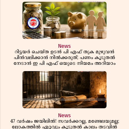
News
റിട്ടയർ ചെയ്ത ഉടൻ പി എഫ് തുക മുഴുവൻ
പിൻവലിക്കാൻ നിൽക്കരുത്; പണം കൂടുതൽ
നേടാൻ ഇ പി എഫ് ഒയുടെ നിയമം അറിയാം
News
47 വർഷം ജയിലിൽ! സവർക്കറല്ല, മണ്ടേലയുമല്ല;
ലോകത്തിൽ ഏറ്റവും കൂടുതൽ കാലം തടവിൽ