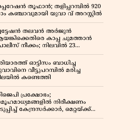
പ്പറേഷൻ തൂഫാൻ; തളിപ്പറമ്പിൽ 920
്രാം കഞ്ചാവുമായി യുവാ വ് അറസ്റ്റിൽ
്വട്ടേഷൻ തലവൻ അർജുൻ
യങ്കിക്കെതിരെ കാപ്പ ചുമത്താൻ
ൊലീസ് നീക്കം; നിലവിൽ 23
േസുകൾ
രിയാരത്ത് ഓട്ടിസം ബാധിച്ച
ുവാവിനെ വീട്ടുപറമ്പിൽ മരിച്ച
ിലയിൽ കണ്ടെത്തി
ിജെപി പ്രക്ഷോഭം;
മൂഹമാധ്യമങ്ങളിൽ നിരീക്ഷണം
ുപ്പിച്ച് കേന്ദ്രസർക്കാർ, മെറ്റയ്ക്ക്
ിർദേശം