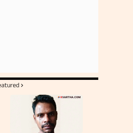
eatured