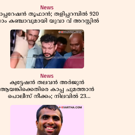
News
പ്പറേഷൻ തൂഫാൻ; തളിപ്പറമ്പിൽ 920
്രാം കഞ്ചാവുമായി യുവാ വ് അറസ്റ്റിൽ
News
ക്വട്ടേഷൻ തലവൻ അർജുൻ
ആയങ്കിക്കെതിരെ കാപ്പ ചുമത്താൻ
പൊലീസ് നീക്കം; നിലവിൽ 23
കേസുകൾ