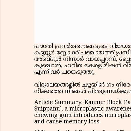
പദ്ധതി പ്രവർത്തനങ്ങളുടെ വിജ
കണ്ണൂർ ബ്ലോക്ക് പഞ്ചായത്ത് പ്രസ
അബ്ദുൾ നിസാർ വായപ്പറമ്പ്, ബ്ലോക
കുഞ്ചാൽ, ഹരിത കേരള മിഷൻ റിസ
എന്നിവർ പങ്കെടുത്തു.
വിദ്യാലയങ്ങളിൽ ച്യൂയിങ് ഗം നിരോ
നീക്കത്തെ നിങ്ങൾ പിന്തുണയ്ക്കുന
Article Summary: Kannur Block P
Suippanu', a microplastic awaren
chewing gum introduces microplast
and cause memory loss.