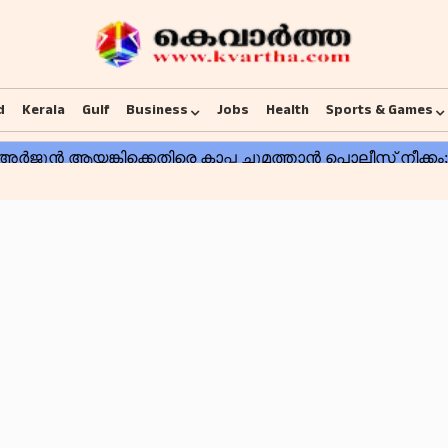
d
Kerala
Gulf
Business
Jobs
Health
Sports & Games