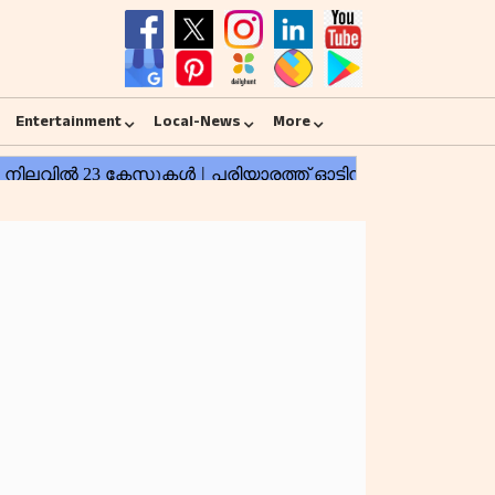
Entertainment
Local-News
More