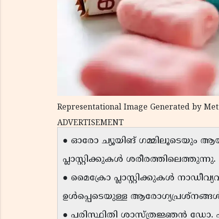
Representational Image Generated by Met
ADVERTISEMENT
● ഓരോ ച്യൂയിങ് ഗമ്മിലൂടെയും ആ
പ്ലാസ്റ്റിക്കുകൾ ശരീരത്തിലെത്തുന്നു.
● മൈക്രോ പ്ലാസ്റ്റിക്കുകൾ നാഡീവ
ഉൾപ്പെടെയുള്ള ആരോഗ്യപ്രശ്‌നങ്ങ
● പരിസ്ഥിതി ശാസ്ത്രജ്ഞൻ ഡോ. 