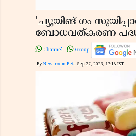
'ച്യൂയിങ് ഗം സുയിപ്പാ
ബോധവത്കരണ പദ്ധതി
Channel
Group
By
Newsroom Beta
Sep 27, 2025, 17:13 IST