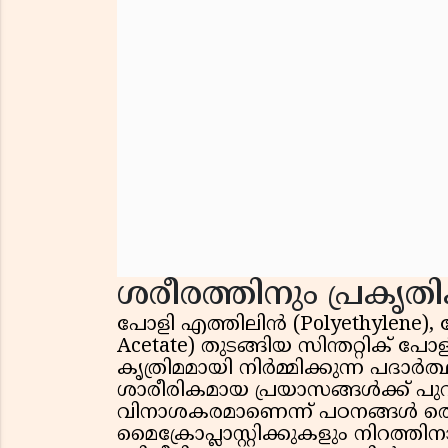
ശരീരത്തിനും പ്രകൃത
പോളി എത്തിലിൻ (Polyethylene), 
Acetate) തുടങ്ങിയ സിന്തറ്റിക് പോ
കൃത്രിമമായി നിർമ്മിക്കുന്ന പദാർ
ശാരീരികമായ പ്രയാസങ്ങൾക്ക് പുറ
വിനാശകരമാണെന്ന് പഠനങ്ങൾ തെളിയ
മൈക്രോപ്ലാസ്റ്റിക്കുകളും നിറത്