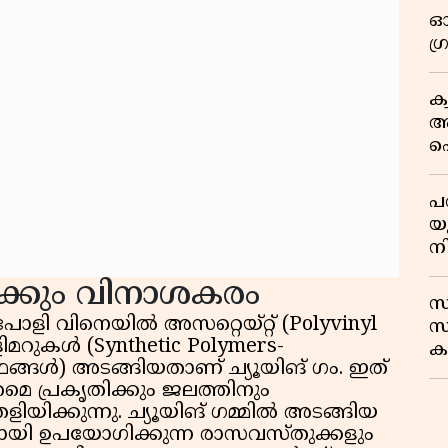
ഓ
ഗ
ക
ആ
പ
ക
പ
യ
ന
ിക്കും വിനാശകരം
സ
പോളി വിനെയിൽ അസറ്റെയ്റ്റ് (Polyvinyl
സ
ളിമറുകൾ (Synthetic Polymers-
കട
ത്ഥങ്ങൾ) അടങ്ങിയതാണ് ച്യൂയിങ് ഗം. ഇത്
ന
മെ പ്രകൃതിക്കും ജലത്തിനും
ിക്കുന്നു. ച്യൂയിങ് ഗമ്മിൽ അടങ്ങിയ
തിനായി ഉപയോഗിക്കുന്ന രാസവസ്തുക്കളും