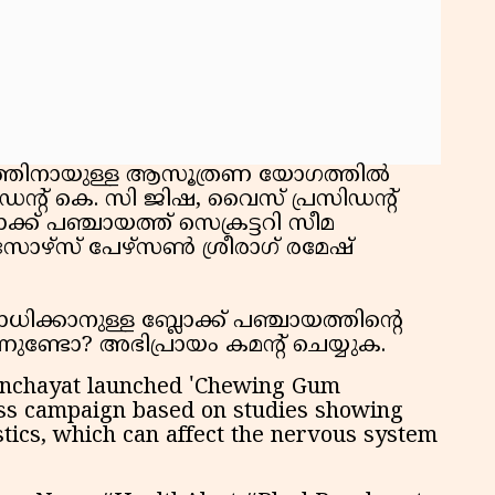
യത്തിനായുള്ള ആസൂത്രണ യോഗത്തിൽ
ിഡന്റ് കെ. സി ജിഷ, വൈസ് പ്രസിഡന്റ്
്ക് പഞ്ചായത്ത് സെക്രട്ടറി സീമ
ോഴ്‌സ് പേഴ്സൺ ശ്രീരാഗ് രമേഷ്
ധിക്കാനുള്ള ബ്ലോക്ക് പഞ്ചായത്തിൻ്റെ
്നുണ്ടോ? അഭിപ്രായം കമൻ്റ് ചെയ്യുക.
anchayat launched 'Chewing Gum
ess campaign based on studies showing
ics, which can affect the nervous system