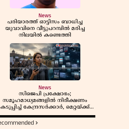
News
പരിയാരത്ത് ഓട്ടിസം ബാധിച്ച
യുവാവിനെ വീട്ടുപറമ്പിൽ മരിച്ച
നിലയിൽ കണ്ടെത്തി
News
സിജെപി പ്രക്ഷോഭം;
സമൂഹമാധ്യമങ്ങളിൽ നിരീക്ഷണം
കടുപ്പിച്ച് കേന്ദ്രസർക്കാർ, മെറ്റയ്ക്ക്
നിർദേശം
ecommended