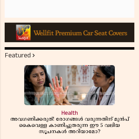
Featured
Health
അവഗണിക്കരുത്! രോഗങ്ങൾ വരുന്നതിന് മുൻപ്
കൈവെള്ള കാണിച്ചുതരുന്ന ഈ 5 വലിയ
സൂചനകൾ അറിയാമോ?