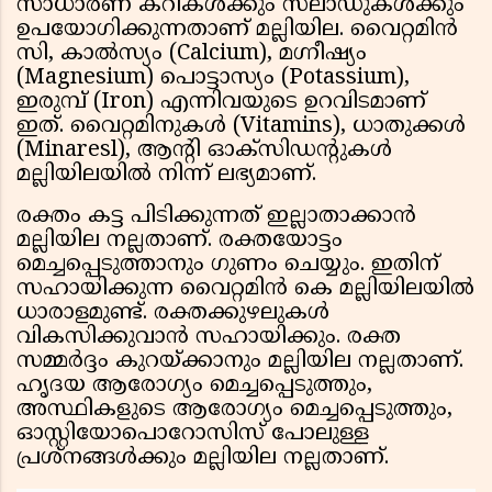
സാധാരണ കറികൾക്കും സലാഡുകൾക്കും
ഉപയോഗിക്കുന്നതാണ് മല്ലിയില. വൈറ്റമിൻ
സി, കാൽസ്യം (Calcium), മഗ്നീഷ്യം
(Magnesium) പൊട്ടാസ്യം (Potassium),
ഇരുമ്പ് (Iron) എന്നിവയുടെ ഉറവിടമാണ്
ഇത്. വൈറ്റമിനുകൾ (Vitamins), ധാതുക്കൾ
(Minaresl), ആൻ്റി ഓക്സിഡൻ്റുകൾ
മല്ലിയിലയിൽ നിന്ന് ലഭ്യമാണ്.
രക്തം കട്ട പിടിക്കുന്നത് ഇല്ലാതാക്കാൻ
മല്ലിയില നല്ലതാണ്. രക്തയോട്ടം
മെച്ചപ്പെടുത്താനും ഗുണം ചെയ്യും. ഇതിന്
സഹായിക്കുന്ന വൈറ്റമിൻ കെ മല്ലിയിലയിൽ
ധാരാളമുണ്ട്. രക്തക്കുഴലുകൾ
വികസിക്കുവാൻ സഹായിക്കും. രക്ത
സമ്മർദ്ദം കുറയ്ക്കാനും മല്ലിയില നല്ലതാണ്.
ഹൃദയ ആരോഗ്യം മെച്ചപ്പെടുത്തും,
അസ്ഥികളുടെ ആരോഗ്യം മെച്ചപ്പെടുത്തും,
ഓസ്റ്റിയോപൊറോസിസ് പോലുള്ള
പ്രശ്‌നങ്ങൾക്കും മല്ലിയില നല്ലതാണ്.