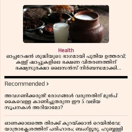
Health
ഓപ്പറേഷൻ ശുദ്ധിയുടെ ഭാഗമായി പുതിയ ഉത്തരവ്;
കള്ള് ഷാപ്പുകളിലെ ഭക്ഷണ വിതരണത്തിന്
ഭക്ഷ്യസുരക്ഷാ ലൈസൻസ് നിർബന്ധമാക്കി
എക്സൈസ്
Recommended
അവഗണിക്കരുത്! രോഗങ്ങൾ വരുന്നതിന് മുൻപ്
കൈവെള്ള കാണിച്ചുതരുന്ന ഈ 5 വലിയ
സൂചനകൾ അറിയാമോ?
ഓണക്കാലത്തെ തിരക്ക് കുറയ്ക്കാൻ റെയിൽവേ;
യാത്രാക്ലേശത്തിന് പരിഹാരം; ബംഗ്ളൂരു, ഹുബ്ബള്ളി