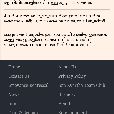
എന്നിവിടങ്ങളിൽ നിന്നുള്ള എട്ട് സ്പെഷ്യൽ
ട്രെയിനുകൾ നീട്ടി
4 വർഷത്തെ ബിരുദമുള്ളവർക്ക് ഇനി ഒരു വർഷം
കൊണ്ട് പിജി; പുതിയ മാർഗരേഖയുമായി യുജിസി
ഓപ്പറേഷൻ ശുദ്ധിയുടെ ഭാഗമായി പുതിയ ഉത്തരവ്;
കള്ള് ഷാപ്പുകളിലെ ഭക്ഷണ വിതരണത്തിന്
ഭക്ഷ്യസുരക്ഷാ ലൈസൻസ് നിർബന്ധമാക്കി
എക്സൈസ്
Home
About Us
Contact Us
Privacy Policy
Grievance Redressal
Join Kvartha Team Club
News
Business
Jobs
Health
Food & Recipes
Entertainment