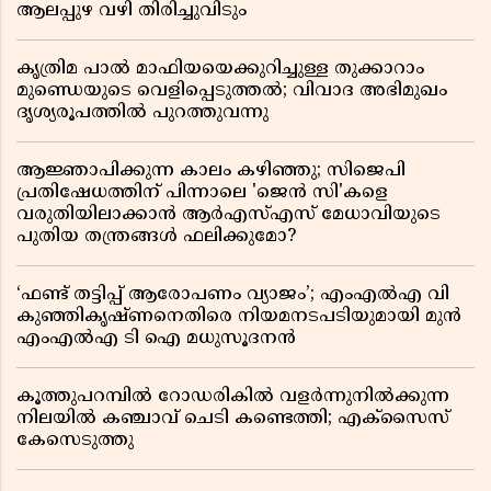
ആലപ്പുഴ വഴി തിരിച്ചുവിടും
കൃത്രിമ പാൽ മാഫിയയെക്കുറിച്ചുള്ള തുക്കാറാം
മുണ്ഡെയുടെ വെളിപ്പെടുത്തൽ; വിവാദ അഭിമുഖം
ദൃശ്യരൂപത്തിൽ പുറത്തുവന്നു
ആജ്ഞാപിക്കുന്ന കാലം കഴിഞ്ഞു; സിജെപി
പ്രതിഷേധത്തിന് പിന്നാലെ 'ജെൻ സി'കളെ
വരുതിയിലാക്കാൻ ആർഎസ്എസ് മേധാവിയുടെ
പുതിയ തന്ത്രങ്ങൾ ഫലിക്കുമോ?
‘ഫണ്ട് തട്ടിപ്പ് ആരോപണം വ്യാജം’; എംഎൽഎ വി
കുഞ്ഞികൃഷ്ണനെതിരെ നിയമനടപടിയുമായി മുൻ
എംഎൽഎ ടി ഐ മധുസൂദനൻ
കൂത്തുപറമ്പിൽ റോഡരികിൽ വളർന്നുനിൽക്കുന്ന
നിലയിൽ കഞ്ചാവ് ചെടി കണ്ടെത്തി; എക്സൈസ്
കേസെടുത്തു