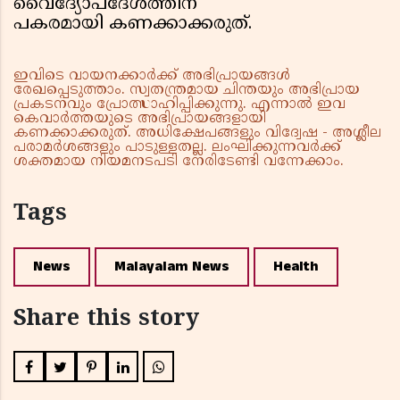
വൈദ്യോപദേശത്തിന്
പകരമായി കണക്കാക്കരുത്.
ഇവിടെ വായനക്കാർക്ക് അഭിപ്രായങ്ങൾ
രേഖപ്പെടുത്താം. സ്വതന്ത്രമായ ചിന്തയും അഭിപ്രായ
പ്രകടനവും പ്രോത്സാഹിപ്പിക്കുന്നു. എന്നാൽ ഇവ
കെവാർത്തയുടെ അഭിപ്രായങ്ങളായി
കണക്കാക്കരുത്. അധിക്ഷേപങ്ങളും വിദ്വേഷ - അശ്ലീല
പരാമർശങ്ങളും പാടുള്ളതല്ല. ലംഘിക്കുന്നവർക്ക്
ശക്തമായ നിയമനടപടി നേരിടേണ്ടി വന്നേക്കാം.
Tags
News
Malayalam News
Health
Share this story