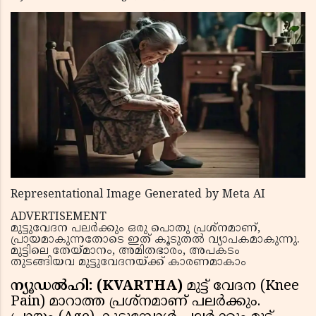
Representational Image Generated by Meta AI
ADVERTISEMENT
മുട്ടുവേദന പലർക്കും ഒരു പൊതു പ്രശ്നമാണ്,
പ്രായമാകുന്നതോടെ ഇത് കൂടുതൽ വ്യാപകമാകുന്നു.
മുട്ടിലെ തേയ്മാനം, അമിതഭാരം, അപകടം
തുടങ്ങിയവ മുട്ടുവേദനയ്ക്ക് കാരണമാകാം
ന്യൂഡൽഹി: (KVARTHA)
മുട്ട് വേദന (Knee
Pain) മാറാത്ത പ്രശ്നമാണ് പലര്‍ക്കും.