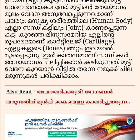
പ്രായം (Age) കൂടുമ്പോൾ പലര്‍ക്കും മുട്ട്
വേദന ഉണ്ടാകാറുണ്ട്. മുട്ടിന്റെ തേയ്മാനം
മൂലം വേദന അനുഭവപ്പെടുന്നവരാണ്
പലരും. മനുഷ്യ ശരീരത്തിലെ (Human Body)
എല്ലാ സന്ധികളിലും (Joint) കാണപ്പെടുന്ന
കട്ടി കുറഞ്ഞ മിനുസമേറിയ എല്ലിന്റെ
രൂപഭേദമാണ് കാര്‍ട്ടിലേജ് (Cartilage).
എല്ലുകളുടെ (Bones) അറ്റം ഇവയാൽ
മൂടപ്പെടുന്നു. ഇത് കാരണമാണ് സന്ധികൾ
അനായാസം ചലിപ്പിക്കാൻ കഴിയുന്നത്. മുട്ട്
വേദന കുറയാൻ വീട്ടിൽ തന്നെ നമുക്ക് ചില
മരുന്നുകൾ പരീക്ഷിക്കാം.
Also Read -
അവഗണിക്കരുത്! രോഗങ്ങൾ
വരുന്നതിന് മുൻപ് കൈവെള്ള കാണിച്ചുതരുന്ന
ഈ 5 വലിയ സൂചനകൾ അറിയാമോ?