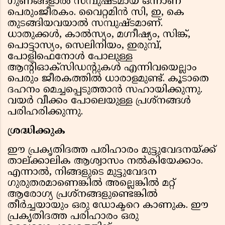
ഗുണങ്ങളാൽ സമ്പുഷ്ടമായ ഒന്നാണ്
പെരുംജീരകം. വൈറ്റമിൻ സി, ഇ, കെ
തുടങ്ങിയവയാൽ സമ്പുഷ്ടമാണ്.
ധാതുക്കൾ, കാൽസ്യം, മഗ്നീഷ്യം, സിങ്ക്,
പൊട്ടാസ്യം, സെലിനിയം, ഇരുമ്പ്,
പോളിഫെനോൾ പോലുള്ള
ആൻ്റിഓക്‌സിഡൻ്റുകൾ എന്നിവയെല്ലാം
പെരും ജീരകത്തിൽ ധാരാളമുണ്ട്. കൂടാതെ
ദഹനം മെച്ചപ്പെടുത്താൻ സഹായിക്കുന്നു.
വയർ വീക്കം പോലെയുള്ള പ്രശ്നങ്ങള്‍
പരിഹരിക്കുന്നു.
ശ്രദ്ധിക്കുക
ഈ പ്രകൃതിദത്ത പരിഹാരം മുട്ടുവേദനയ്ക്ക്
താല്ക്കാലിക ആശ്വാസം നൽകിയേക്കാം.
എന്നാൽ, നിങ്ങളുടെ മുട്ടുവേദന
ഗുരുതരമാണെങ്കിൽ അല്ലെങ്കിൽ മറ്റ്
ആരോഗ്യ പ്രശ്‌നങ്ങളുണ്ടെങ്കിൽ
തീർച്ചയായും ഒരു ഡോക്ടറെ കാണുക. ഈ
പ്രകൃതിദത്ത പരിഹാരം ഒരു