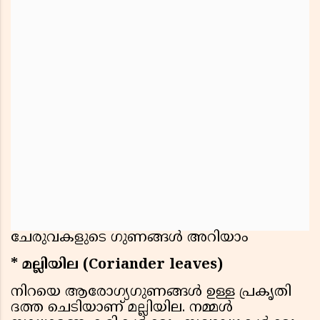
ചേരുവകളുടെ ഗുണങ്ങൾ അറിയാം
* മല്ലിയില (Coriander leaves)
നിറയെ ആരോഗ്യഗുണങ്ങൾ ഉള്ള പ്രകൃതി
ദത്ത ചെടിയാണ് മല്ലിയില. നമ്മള്‍