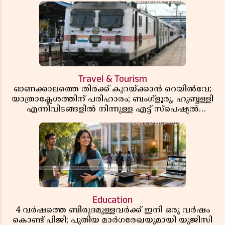
Travel & Tourism
ഓണക്കാലത്തെ തിരക്ക് കുറയ്ക്കാൻ റെയിൽവേ;
യാത്രാക്ലേശത്തിന് പരിഹാരം; ബംഗ്ളൂരു, ഹുബ്ബള്ളി
എന്നിവിടങ്ങളിൽ നിന്നുള്ള എട്ട് സ്പെഷ്യൽ
ട്രെയിനുകൾ നീട്ടി
Education
4 വർഷത്തെ ബിരുദമുള്ളവർക്ക് ഇനി ഒരു വർഷം
കൊണ്ട് പിജി; പുതിയ മാർഗരേഖയുമായി യുജിസി