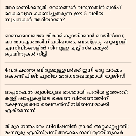
അവഗണിക്കരുത്! രോഗങ്ങൾ വരുന്നതിന് മുൻപ്
കൈവെള്ള കാണിച്ചുതരുന്ന ഈ 5 വലിയ
സൂചനകൾ അറിയാമോ?
ഓണക്കാലത്തെ തിരക്ക് കുറയ്ക്കാൻ റെയിൽവേ;
യാത്രാക്ലേശത്തിന് പരിഹാരം; ബംഗ്ളൂരു, ഹുബ്ബള്ളി
എന്നിവിടങ്ങളിൽ നിന്നുള്ള എട്ട് സ്പെഷ്യൽ
ട്രെയിനുകൾ നീട്ടി
4 വർഷത്തെ ബിരുദമുള്ളവർക്ക് ഇനി ഒരു വർഷം
കൊണ്ട് പിജി; പുതിയ മാർഗരേഖയുമായി യുജിസി
ഓപ്പറേഷൻ ശുദ്ധിയുടെ ഭാഗമായി പുതിയ ഉത്തരവ്;
കള്ള് ഷാപ്പുകളിലെ ഭക്ഷണ വിതരണത്തിന്
ഭക്ഷ്യസുരക്ഷാ ലൈസൻസ് നിർബന്ധമാക്കി
എക്സൈസ്
തിരുവനന്തപുരം ഡിവിഷനിൽ ട്രാക്ക് അറ്റകുറ്റപ്പണി;
മംഗളൂരു എക്സ്പ്രസ് അടക്കം നാല് ട്രെയിനുകൾ