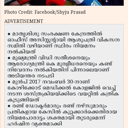
Photo Credit: Facebook/Shyju Prasad
ADVERTISEMENT
● മാതൃശിശു സംരക്ഷണ കേന്ദ്രത്തിൽ
ഓഫീസ് അസിസ്റ്റന്റായി ആശുപത്രി വികസന
സമിതി വഴിയാണ് സ്ഥിരം നിയമനം
നൽകിയത്
● മുഖ്യമന്ത്രി വിഡി സതീശനെയും
ആരോഗ്യമന്ത്രി കെ മുരളീധരനെയും കണ്ട്
നിവേദനം നൽകിയതിന് പിന്നാലെയാണ്
അടിയന്തര നടപടി
● മുൻപ് 2017 നവംബർ 30-നാണ്
കോഴിക്കോട് മെഡിക്കൽ കോളജിൽ വെച്ച്
നടന്ന ശസ്ത്രക്രിയയ്ക്കിടെ വയറ്റിൽ കത്രിക
കുടുങ്ങിയത്
● രണ്ട് ഡോക്ടർമാരും രണ്ട് നഴ്സുമാരും
പ്രതികളായ കേസിൽ കുറ്റക്കാർക്കെതിരായ
നിയമപോരാട്ടം ശക്തമായി തുടരുമെന്ന്
ഹർഷിന വ്യക്തമാക്കി