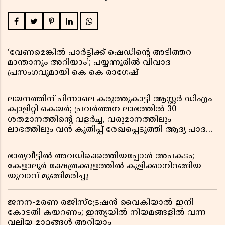
‘വേണമെങ്കിൽ പാർട്ടിക്ക് ഷെഡിൻ്റെ അടിത്തറ
മാന്താനും അറിയാം’; പയ്യന്നൂരിൽ വിവാദ
പ്രസംഗവുമായി കെ കെ രാഗേഷ്
ലയനത്തിന് പിന്നാലെ കരുത്തുകാട്ടി ആസ്റ്റർ ഡിഎം
ക്വാളിറ്റി കെയർ; പ്രവർത്തന ലാഭത്തിൽ 30
ശതമാനത്തിൻ്റെ വളർച്ച, വരുമാനത്തിലും
ലാഭത്തിലും വൻ കുതിപ്പ് രേഖപ്പെടുത്തി ആദ്യ പാദ
റിപ്പോർട്ട് പുറത്ത്
ഭാര്യവീട്ടിൽ അവധിക്കെത്തിയപ്പോൾ അപകടം;
കേളാലൂർ ക്ഷേത്രക്കുളത്തിൽ കുളിക്കാനിറങ്ങിയ
യുവാവ് മുങ്ങിമരിച്ചു
ജനന-മരണ രജിസ്ട്രേഷൻ വൈകിയാൽ ഇനി
കോടതി കയറണം; ഇന്ത്യയിൽ നിയമങ്ങളിൽ വന്ന
വലിയ മാറ്റങ്ങൾ അറിയാം