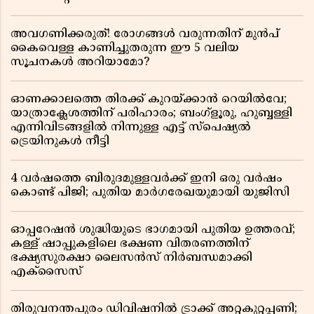
അവഗണിക്കരുത്! രോഗങ്ങൾ വരുന്നതിന് മുൻപ്
കൈവെള്ള കാണിച്ചുതരുന്ന ഈ 5 വലിയ
സൂചനകൾ അറിയാമോ?
ഓണക്കാലത്തെ തിരക്ക് കുറയ്ക്കാൻ റെയിൽവേ;
യാത്രാക്ലേശത്തിന് പരിഹാരം; ബംഗ്ളൂരു, ഹുബ്ബള്ളി
എന്നിവിടങ്ങളിൽ നിന്നുള്ള എട്ട് സ്പെഷ്യൽ
ട്രെയിനുകൾ നീട്ടി
4 വർഷത്തെ ബിരുദമുള്ളവർക്ക് ഇനി ഒരു വർഷം
കൊണ്ട് പിജി; പുതിയ മാർഗരേഖയുമായി യുജിസി
ഓപ്പറേഷൻ ശുദ്ധിയുടെ ഭാഗമായി പുതിയ ഉത്തരവ്;
കള്ള് ഷാപ്പുകളിലെ ഭക്ഷണ വിതരണത്തിന്
ഭക്ഷ്യസുരക്ഷാ ലൈസൻസ് നിർബന്ധമാക്കി
എക്സൈസ്
തിരുവനന്തപുരം ഡിവിഷനിൽ ട്രാക്ക് അറ്റകുറ്റപ്പണി;