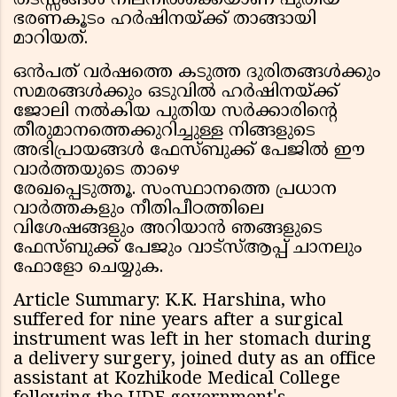
തടസ്സങ്ങൾ നിലനിൽക്കെയാണ് പുതിയ
ഭരണകൂടം ഹർഷിനയ്ക്ക് താങ്ങായി
മാറിയത്.
ഒൻപത് വർഷത്തെ കടുത്ത ദുരിതങ്ങൾക്കും
സമരങ്ങൾക്കും ഒടുവിൽ ഹർഷിനയ്ക്ക്
ജോലി നൽകിയ പുതിയ സർക്കാരിന്റെ
തീരുമാനത്തെക്കുറിച്ചുള്ള നിങ്ങളുടെ
അഭിപ്രായങ്ങൾ ഫേസ്ബുക്ക് പേജില്‍ ഈ
വാര്‍ത്തയുടെ താഴെ
രേഖപ്പെടുത്തൂ. സംസ്ഥാനത്തെ പ്രധാന
വാർത്തകളും നീതിപീഠത്തിലെ
വിശേഷങ്ങളും അറിയാൻ ഞങ്ങളുടെ
ഫേസ്ബുക്ക് പേജും വാട്സ്ആപ്പ് ചാനലും
ഫോളോ ചെയ്യുക.
Article Summary: K.K. Harshina, who
suffered for nine years after a surgical
instrument was left in her stomach during
a delivery surgery, joined duty as an office
assistant at Kozhikode Medical College