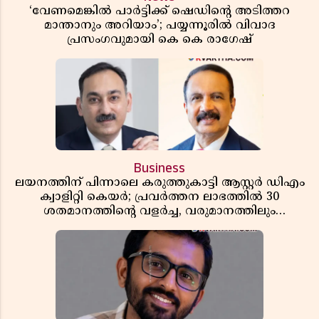
‘വേണമെങ്കിൽ പാർട്ടിക്ക് ഷെഡിൻ്റെ അടിത്തറ
മാന്താനും അറിയാം’; പയ്യന്നൂരിൽ വിവാദ
പ്രസംഗവുമായി കെ കെ രാഗേഷ്
Business
ലയനത്തിന് പിന്നാലെ കരുത്തുകാട്ടി ആസ്റ്റർ ഡിഎം
ക്വാളിറ്റി കെയർ; പ്രവർത്തന ലാഭത്തിൽ 30
ശതമാനത്തിൻ്റെ വളർച്ച, വരുമാനത്തിലും
ലാഭത്തിലും വൻ കുതിപ്പ് രേഖപ്പെടുത്തി ആദ്യ പാദ
റിപ്പോർട്ട് പുറത്ത്