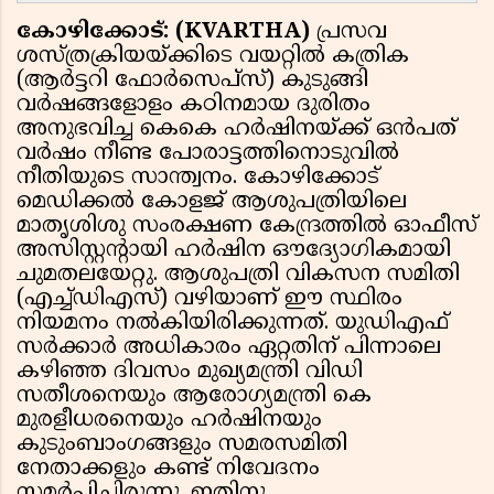
കോഴിക്കോട്: (KVARTHA)
പ്രസവ
ശസ്ത്രക്രിയയ്ക്കിടെ വയറ്റിൽ കത്രിക
(ആർട്ടറി ഫോർസെപ്സ്) കുടുങ്ങി
വർഷങ്ങളോളം കഠിനമായ ദുരിതം
അനുഭവിച്ച കെകെ ഹർഷിനയ്ക്ക് ഒൻപത്
വർഷം നീണ്ട പോരാട്ടത്തിനൊടുവിൽ
നീതിയുടെ സാന്ത്വനം. കോഴിക്കോട്
മെഡിക്കൽ കോളജ് ആശുപത്രിയിലെ
മാതൃശിശു സംരക്ഷണ കേന്ദ്രത്തിൽ ഓഫീസ്
അസിസ്റ്റന്റായി ഹർഷിന ഔദ്യോഗികമായി
ചുമതലയേറ്റു. ആശുപത്രി വികസന സമിതി
(എച്ച്ഡിഎസ്) വഴിയാണ് ഈ സ്ഥിരം
നിയമനം നൽകിയിരിക്കുന്നത്. യുഡിഎഫ്
സർക്കാർ അധികാരം ഏറ്റതിന് പിന്നാലെ
കഴിഞ്ഞ ദിവസം മുഖ്യമന്ത്രി വിഡി
സതീശനെയും ആരോഗ്യമന്ത്രി കെ
മുരളീധരനെയും ഹർഷിനയും
കുടുംബാംഗങ്ങളും സമരസമിതി
നേതാക്കളും കണ്ട് നിവേദനം
സമർപ്പിച്ചിരുന്നു. ഇതിനു