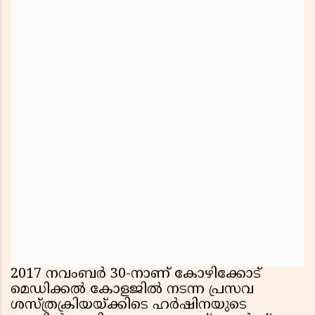
2017 നവംബർ 30-നാണ് കോഴിക്കോട്
മെഡിക്കൽ കോളജിൽ നടന്ന പ്രസവ
ശസ്ത്രക്രിയയ്ക്കിടെ ഹർഷിനയുടെ