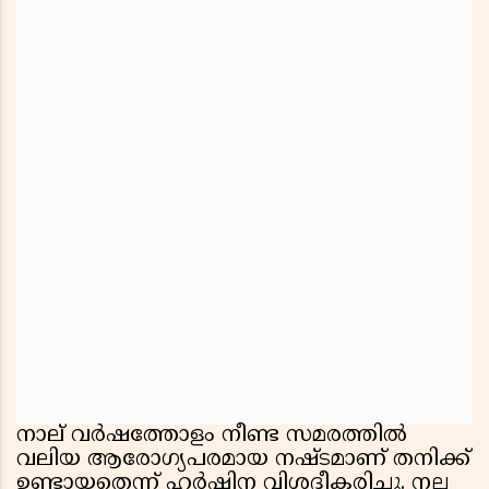
നാല് വർഷത്തോളം നീണ്ട സമരത്തിൽ
വലിയ ആരോഗ്യപരമായ നഷ്ടമാണ് തനിക്ക്
ഉണ്ടായതെന്ന് ഹർഷിന വിശദീകരിച്ചു. നല്ല