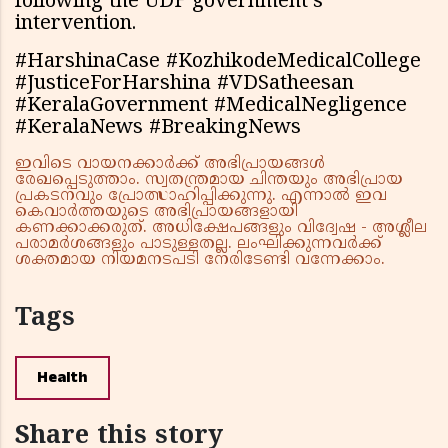
following the UDF government's
intervention.
#HarshinaCase #KozhikodeMedicalCollege
#JusticeForHarshina #VDSatheesan
#KeralaGovernment #MedicalNegligence
#KeralaNews #BreakingNews
ഇവിടെ വായനക്കാർക്ക് അഭിപ്രായങ്ങൾ
രേഖപ്പെടുത്താം. സ്വതന്ത്രമായ ചിന്തയും അഭിപ്രായ
പ്രകടനവും പ്രോത്സാഹിപ്പിക്കുന്നു. എന്നാൽ ഇവ
കെവാർത്തയുടെ അഭിപ്രായങ്ങളായി
കണക്കാക്കരുത്. അധിക്ഷേപങ്ങളും വിദ്വേഷ - അശ്ലീല
പരാമർശങ്ങളും പാടുള്ളതല്ല. ലംഘിക്കുന്നവർക്ക്
ശക്തമായ നിയമനടപടി നേരിടേണ്ടി വന്നേക്കാം.
Tags
Health
Share this story