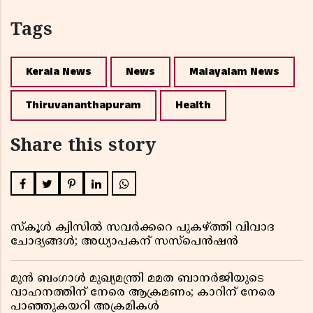
Tags
Kerala News
News
Malayalam News
Thiruvananthapuram
Health
Share this story
സ്കൂൾ ക്വിസിൽ സവർക്കറെ പുകഴ്ത്തി വിവാദ
ചോദ്യങ്ങൾ; അധ്യാപകന് സസ്പെൻഷൻ
മുൻ ബംഗാൾ മുഖ്യമന്ത്രി മമത ബാനർജിയുടെ
വാഹനത്തിന് നേരെ ആക്രമണം; കാറിന് നേരെ
പാഞ്ഞുകയറി അക്രമികൾ