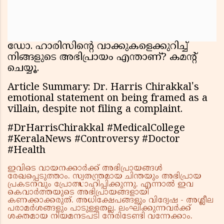
ഡോ. ഹാരിസിന്റെ വാക്കുകളെക്കുറിച്ച്
നിങ്ങളുടെ അഭിപ്രായം എന്താണ്? കമൻ്റ്
ചെയ്യൂ.
Article Summary: Dr. Harris Chirakkal's
emotional statement on being framed as a
villain, despite not filing a complaint.
#DrHarrisChirakkal #MedicalCollege
#KeralaNews #Controversy #Doctor
#Health
ഇവിടെ വായനക്കാർക്ക് അഭിപ്രായങ്ങൾ
രേഖപ്പെടുത്താം. സ്വതന്ത്രമായ ചിന്തയും അഭിപ്രായ
പ്രകടനവും പ്രോത്സാഹിപ്പിക്കുന്നു. എന്നാൽ ഇവ
കെവാർത്തയുടെ അഭിപ്രായങ്ങളായി
കണക്കാക്കരുത്. അധിക്ഷേപങ്ങളും വിദ്വേഷ - അശ്ലീല
പരാമർശങ്ങളും പാടുള്ളതല്ല. ലംഘിക്കുന്നവർക്ക്
ശക്തമായ നിയമനടപടി നേരിടേണ്ടി വന്നേക്കാം.