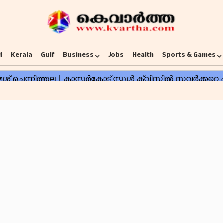
d
Kerala
Gulf
Business
Jobs
Health
Sports & Games