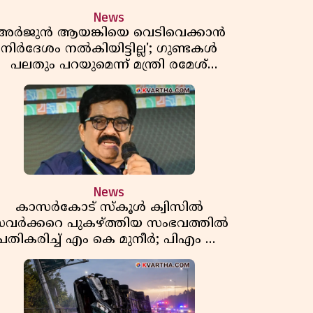
News
'അർജുൻ ആയങ്കിയെ വെടിവെക്കാൻ
നിർദേശം നൽകിയിട്ടില്ല'; ഗുണ്ടകൾ
പലതും പറയുമെന്ന് മന്ത്രി രമേശ്
ചെന്നിത്തല
News
കാസർകോട് സ്കൂൾ ക്വിസിൽ
വർക്കറെ പുകഴ്ത്തിയ സംഭവത്തിൽ
പ്രതികരിച്ച് എം കെ മുനീർ; പിഎം ശ്രീ
പദ്ധതിയിലും പ്രതികരണം