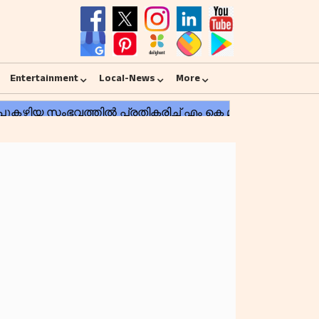
Entertainment
Local-News
More