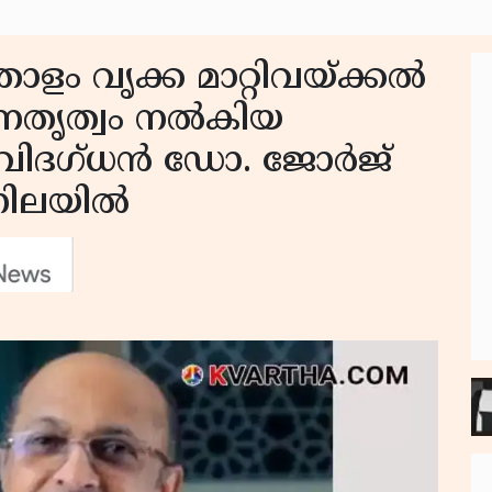
തോളം വൃക്ക മാറ്റിവയ്ക്കൽ
 നേതൃത്വം നൽകിയ
 വിദഗ്‌ധൻ ഡോ. ജോർജ്
 നിലയിൽ