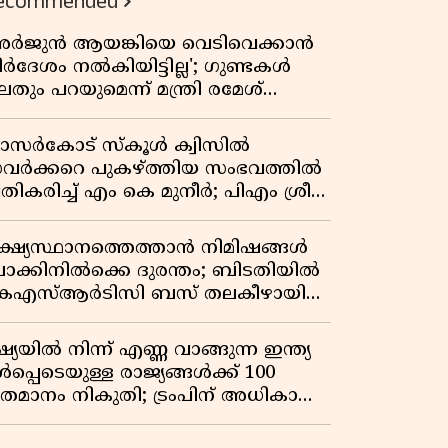
ecommended
അർജുൻ ആയങ്കിയെ വെടിവെക്കാൻ
ിർദേശം നൽകിയിട്ടില്ല'; ഗുണ്ടകൾ
തും പറയുമെന്ന് മന്ത്രി രമേശ്
െന്നിത്തല
ാസർകോട് സ്കൂൾ ക്വിസിൽ
വർക്കറെ പുകഴ്ത്തിയ സംഭവത്തിൽ
രതികരിച്ച് എം കെ മുനീർ; പിഎം ശ്രീ
ദ്ധതിയിലും പ്രതികരണം
ക്ഷ്യസ്ഥാനത്തെത്താൻ നിമിഷങ്ങൾ
ാക്കിനിൽക്കെ ദുരന്തം; ബിടതിയിൽ
െഎസ്ആർടിസി ബസ് തലകീഴായി
ിഞ്ഞ് ഡ്രൈവറും കണ്ടക്ടറും മരിച്ചു
്യയിൽ നിന്ന് എണ്ണ വാങ്ങുന്ന ഇന്ത്യ
പ്പെടെയുള്ള രാജ്യങ്ങൾക്ക് 100
തമാനം നികുതി; ട്രംപിന് അധികാരം
ൽകി യുഎസ് സെനറ്റ് ബിൽ
ാസാക്കി