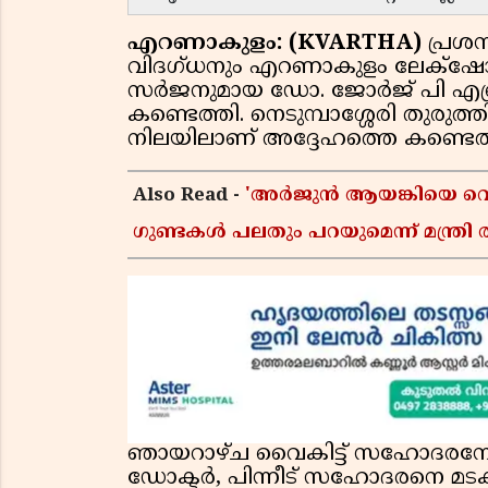
എറണാകുളം: (KVARTHA)
പ്രശസ
വിദഗ്ധനും എറണാകുളം ലേക്‌ഷ
സർജനുമായ ഡോ. ജോർജ് പി എബ്ര
കണ്ടെത്തി. നെടുമ്പാശ്ശേരി തുരുത
നിലയിലാണ് അദ്ദേഹത്തെ കണ്ടെത
Also Read -
'അർജുൻ ആയങ്കിയെ വെടി
ഗുണ്ടകൾ പലതും പറയുമെന്ന് മന്ത്രി 
ഞായറാഴ്ച വൈകിട്ട് സഹോദരന
ഡോക്ടർ, പിന്നീട് സഹോദരനെ മടക