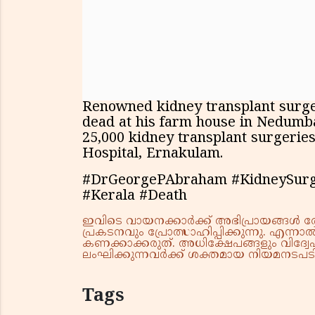
Renowned kidney transplant surg
dead at his farm house in Nedumba
25,000 kidney transplant surgerie
Hospital, Ernakulam.
#DrGeorgePAbraham #KidneySurg
#Kerala #Death
ഇവിടെ വായനക്കാർക്ക് അഭിപ്രായങ്ങൾ രേഖപ
പ്രകടനവും പ്രോത്സാഹിപ്പിക്കുന്നു. എന
കണക്കാക്കരുത്. അധിക്ഷേപങ്ങളും വിദ്വേഷ
ലംഘിക്കുന്നവർക്ക് ശക്തമായ നിയമനടപടി 
Tags