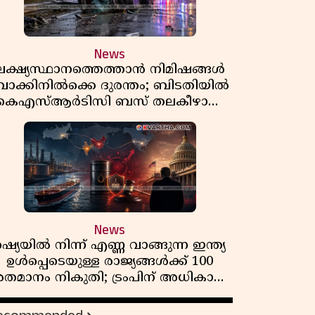
News
ലക്ഷ്യസ്ഥാനത്തെത്താൻ നിമിഷങ്ങൾ
ാക്കിനിൽക്കെ ദുരന്തം; ബിടതിയിൽ
കെഎസ്ആർടിസി ബസ് തലകീഴായി
മറിഞ്ഞ് ഡ്രൈവറും കണ്ടക്ടറും മരിച്ചു
News
റഷ്യയിൽ നിന്ന് എണ്ണ വാങ്ങുന്ന ഇന്ത്യ
ഉൾപ്പെടെയുള്ള രാജ്യങ്ങൾക്ക് 100
തമാനം നികുതി; ട്രംപിന് അധികാരം
നൽകി യുഎസ് സെനറ്റ് ബിൽ
പാസാക്കി