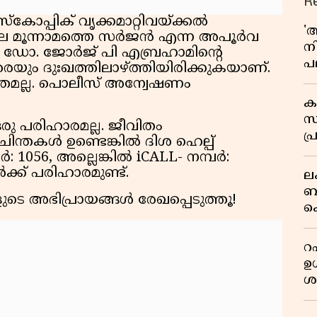
R
സ്‌കോപ്പിക് വൃക്കമാറ്റിവയ്ക്കൽ
'
ലെ മൂന്നാമത്തെ സർജൻ എന്ന അപൂർവ
ന
ണ്. ഡോ. ജോർജ് പി എബ്രഹാമിന്റെ
പല
ും ദുഃഖത്തിലാഴ്ത്തിയിരിക്കുകയാണ്.
ച
്തമല്ല. പൊലീസ് അന്വേഷണം
ക
സ
 ഒരു പരിഹാരമല്ല. ജീവിതം
പ്
ിന്തകൾ ഉണ്ടെങ്കിൽ ദിശ ഹെല്പ്
പ
056, അല്ലെങ്കിൽ iCALL- നമ്പർ:
ക്ക് പരിഹാരമുണ്ട്.
ല
ബ
ടെ അഭിപ്രായങ്ങൾ രേഖപ്പെടുത്തൂ!
ക
മറ
റഷ
ഉൾ
ശ
ന
പ