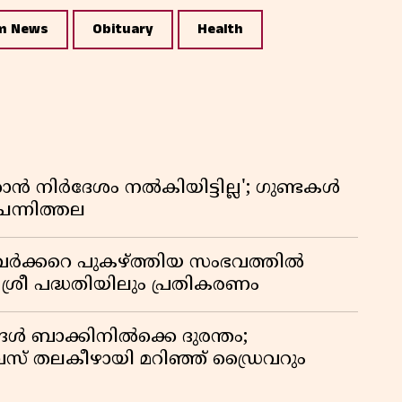
m News
Obituary
Health
 നിർദേശം നൽകിയിട്ടില്ല'; ഗുണ്ടകൾ
ചെന്നിത്തല
ർക്കറെ പുകഴ്ത്തിയ സംഭവത്തിൽ
 ശ്രീ പദ്ധതിയിലും പ്രതികരണം
ങൾ ബാക്കിനിൽക്കെ ദുരന്തം;
 തലകീഴായി മറിഞ്ഞ് ഡ്രൈവറും