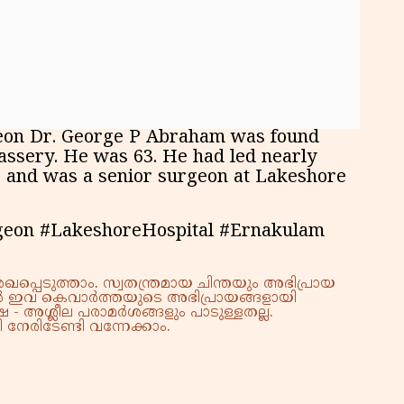
eon Dr. George P Abraham was found
ssery. He was 63. He had led nearly
s and was a senior surgeon at Lakeshore
eon #LakeshoreHospital #Ernakulam
്പെടുത്താം. സ്വതന്ത്രമായ ചിന്തയും അഭിപ്രായ
്നാൽ ഇവ കെവാർത്തയുടെ അഭിപ്രായങ്ങളായി
 - അശ്ലീല പരാമർശങ്ങളും പാടുള്ളതല്ല.
നേരിടേണ്ടി വന്നേക്കാം.