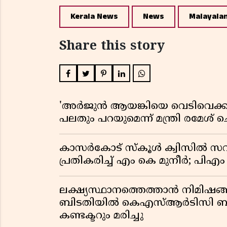
Kerala News
News
Malayala
Share this story
'അർജുൻ ആയങ്കിയെ വെടിവെക്കാൻ
പലതും പറയുമെന്ന് മന്ത്രി രമേശ് 
കാസർകോട് സ്കൂൾ ക്വിസിൽ സവ
പ്രതികരിച്ച് എം കെ മുനീർ; പിഎം
ലക്ഷ്യസ്ഥാനത്തെത്താൻ നിമിഷങ്
ബിടതിയിൽ കെഎസ്ആർടിസി ബസ്
കണ്ടക്ടറും മരിച്ചു