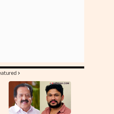
eatured