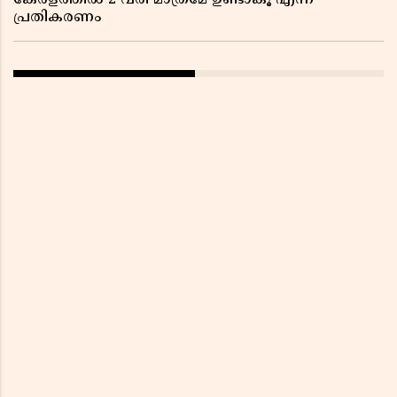
കേരളത്തിൽ 2 വരി മാത്രമേ ഉണ്ടാകൂ എന്ന്
പ്രതികരണം