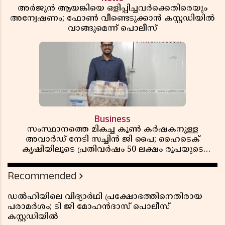
അർജുൻ ആയങ്കിയെ ഒളിപ്പിച്ചവർക്കെതിരെയും
അന്വേഷണം; ഫോൺ വീണ്ടെടുക്കാൻ കസ്റ്റഡിയിൽ
വാങ്ങുമെന്ന് പൊലീസ്
Business
സംസ്ഥാനത്തെ മികച്ച കൂൺ കർഷകനുള്ള
അവാർഡ് നേടി സച്ചിൻ ജി പൈ; ഹൈടെക്
കൃഷിയിലൂടെ പ്രതിവർഷം 50 ലക്ഷം രൂപയുടെ
വരുമാനം
Recommended
ഡൽഹിയിലെ വിദ്യാർഥി പ്രക്ഷോഭത്തിനെതിരായ
പരാമർശം; ടി ജി മോഹൻദാസ് പൊലീസ്
കസ്റ്റഡിയിൽ