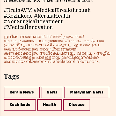
വിജയകരമായ ചികിത്സ നടത്തിയത്.
#BrainAVM #MedicalBreakthrough
#Kozhikode #KeralaHealth
#NonSurgicalTreatment
#MedicalInnovation
ഇവിടെ വായനക്കാർക്ക് അഭിപ്രായങ്ങൾ
രേഖപ്പെടുത്താം. സ്വതന്ത്രമായ ചിന്തയും അഭിപ്രായ
പ്രകടനവും പ്രോത്സാഹിപ്പിക്കുന്നു. എന്നാൽ ഇവ
കെവാർത്തയുടെ അഭിപ്രായങ്ങളായി
കണക്കാക്കരുത്. അധിക്ഷേപങ്ങളും വിദ്വേഷ - അശ്ലീല
പരാമർശങ്ങളും പാടുള്ളതല്ല. ലംഘിക്കുന്നവർക്ക്
ശക്തമായ നിയമനടപടി നേരിടേണ്ടി വന്നേക്കാം.
Tags
Kerala News
News
Malayalam News
Kozhikode
Health
Disease