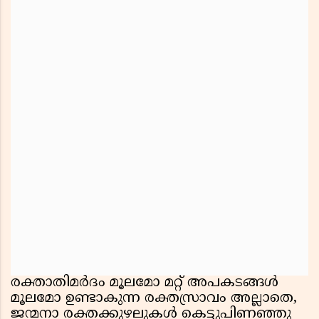
രക്താതിമർദം മൂലമോ മറ്റ് അപകടങ്ങൾ
മൂലമോ ഉണ്ടാകുന്ന രക്തസ്രാവം അല്ലാതെ,
ജന്മനാ രക്തക്കുഴലുകൾ കെട്ടുപിണഞ്ഞു