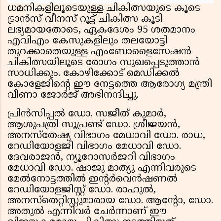
ധമനികളിലൂടെയുള്ള ചികിത്സയുടെ കൂടെ
ട്രാൻസ് വീനസ് റൂട്ട് ചികിത്സ കൂടി
ലഭ്യമായതോടെ, ഏകദേശം 95 ശതമാനം
എവിഎം കേസുകളിലും തലയോട്ടി
തുറക്കാതെയുള്ള എംബോളൈസേഷൻ
ചികിത്സയിലൂടെ രോഗം സുഖപ്പെടുത്താൻ
സാധിക്കും. കോഴിക്കോട് മെഡിക്കൽ
കോളേജിന്റെ ഈ നേട്ടത്തെ ആരോഗ്യ മന്ത്രി
വീണാ ജോർജ് അഭിനന്ദിച്ചു.
പ്രിൻസിപ്പൽ ഡോ. സജീത് കുമാർ,
ആശുപത്രി സൂപ്രണ്ട് ഡോ. ശ്രീജയൻ,
അനസ്തേഷ്യ വിഭാഗം മേധാവി ഡോ. രാധ,
റേഡിയോളജി വിഭാഗം മേധാവി ഡോ.
ദേവരാജൻ, ന്യൂറോസർജറി വിഭാഗം
മേധാവി ഡോ. ഷാജു മാത്യു എന്നിവരുടെ
മേൽനോട്ടത്തിൽ ഇൻ്റർവെൻഷണൽ
റേഡിയോളജിസ്റ്റ് ഡോ. രാഹുൽ,
അനസ്‌തെറ്റിസ്റ്റുമാരായ ഡോ. ആൻ്റോ, ഡോ.
അതുൽ എന്നിവർ ചേർന്നാണ് ഈ