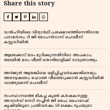
Share this story
ഡൽഹിയിലെ വിദ്യാർഥി പ്രക്ഷോഭത്തിനെതിരായ
പരാമർശം; ടി ജി മോഹൻദാസ് പൊലീസ്
കസ്റ്റഡിയിൽ
ആലക്കോട് മരം മുറിക്കുന്നതിനിടെ അപകടം;
തലയിൽ മരം വീണ് തൊഴിലാളിക്ക് ദാരുണാന്ത്യം
അർജുൻ ആയങ്കിയെ ഒളിപ്പിച്ചവർക്കെതിരെയും
അന്വേഷണം; ഫോൺ വീണ്ടെടുക്കാൻ കസ്റ്റഡിയിൽ
വാങ്ങുമെന്ന് പൊലീസ്
സംസ്ഥാനത്തെ മികച്ച കൂൺ കർഷകനുള്ള
അവാർഡ് നേടി സച്ചിൻ ജി പൈ; ഹൈടെക്
കൃഷിയിലൂടെ പ്രതിവർഷം 50 ലക്ഷം രൂപയുടെ