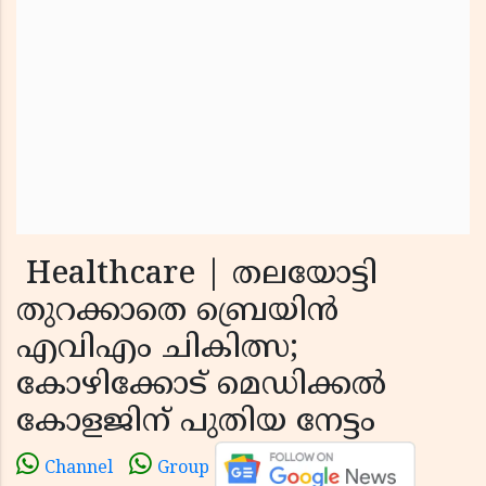
Healthcare | തലയോട്ടി
തുറക്കാതെ ബ്രെയിൻ
എവിഎം ചികിത്സ;
കോഴിക്കോട് മെഡിക്കൽ
കോളജിന് പുതിയ നേട്ടം
Channel
Group