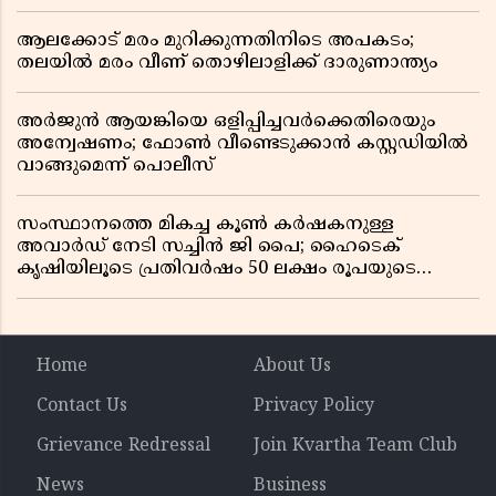
ആലക്കോട് മരം മുറിക്കുന്നതിനിടെ അപകടം;
തലയിൽ മരം വീണ് തൊഴിലാളിക്ക് ദാരുണാന്ത്യം
അർജുൻ ആയങ്കിയെ ഒളിപ്പിച്ചവർക്കെതിരെയും
അന്വേഷണം; ഫോൺ വീണ്ടെടുക്കാൻ കസ്റ്റഡിയിൽ
വാങ്ങുമെന്ന് പൊലീസ്
സംസ്ഥാനത്തെ മികച്ച കൂൺ കർഷകനുള്ള
അവാർഡ് നേടി സച്ചിൻ ജി പൈ; ഹൈടെക്
കൃഷിയിലൂടെ പ്രതിവർഷം 50 ലക്ഷം രൂപയുടെ
വരുമാനം
Home
About Us
Contact Us
Privacy Policy
Grievance Redressal
Join Kvartha Team Club
News
Business