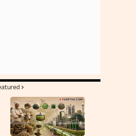
eatured