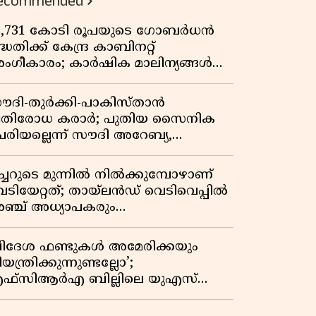
ecommended
3,731 കോടി രൂപയുടെ ഗോബർധൻ
്ധതിക്ക് കേന്ദ്ര കാബിനറ്റ്
ംഗീകാരം; കാർഷിക മാലിന്യങ്ങൾ
നി ഊർജമാകും
ൗദി-തുർക്കി-പാകിസ്താൻ
്രതിരോധ കരാർ; പുതിയ സൈനിക
േരിയല്ലെന്ന് സൗദി അറേബ്യ,
ിമർശനവുമായി ഇറാൻ
ീച്ചറുടെ മുന്നിൽ നിൽക്കുമ്പോഴാണ്
െടിയേറ്റത്; തായ്‌ലൻഡ് വെടിവെപ്പിൽ
ഞ്ച് അധ്യാപകരും
ത്തശ്ശീമുത്തശ്ശന്മാരും കൊല്ലപ്പെട്ടു,
രണസംഖ്യ 7; ഞെട്ടിക്കുന്ന
വിദേശ ഫണ്ടുകൾ അമേരിക്കയും
െളിപ്പെടുത്തലുകൾ
യന്ത്രിക്കുന്നുണ്ടല്ലോ’;
ഫ്സിആർഎ ബില്ലിലെ യുഎസ്
ിമർശനങ്ങൾക്ക് മറുപടിയുമായി ഇന്ത്യ