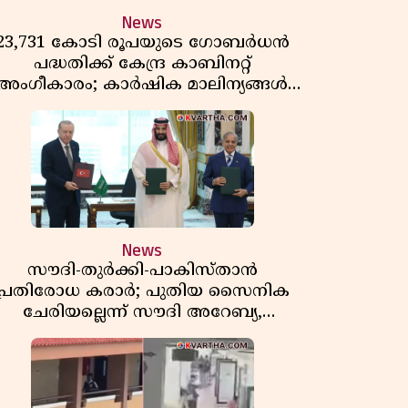
News
23,731 കോടി രൂപയുടെ ഗോബർധൻ
പദ്ധതിക്ക് കേന്ദ്ര കാബിനറ്റ്
അംഗീകാരം; കാർഷിക മാലിന്യങ്ങൾ
ഇനി ഊർജമാകും
News
സൗദി-തുർക്കി-പാകിസ്താൻ
പ്രതിരോധ കരാർ; പുതിയ സൈനിക
ചേരിയല്ലെന്ന് സൗദി അറേബ്യ,
വിമർശനവുമായി ഇറാൻ