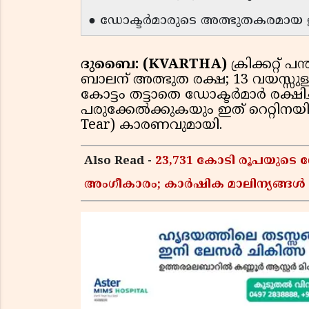
● ഡോക്ടർമാരുടെ അത്ഭുതകരമായ
ദുബൈ: (KVARTHA)
ക്രിക്കറ്റ് പ
ബാലന് അത്ഭുത രക്ഷ; 13 വയസ്സുള്ള
കോട്ടം തട്ടാതെ ഡോക്ടര്‍മാര്‍ രക്ഷിച
പരുക്കേല്‍ക്കുകയും ഇത് റെറ്റിനയി
Tear) കാരണവുമായി.
Also Read -
23,731 കോടി രൂപയുടെ ഗ
അംഗീകാരം; കാർഷിക മാലിന്യങ്ങ