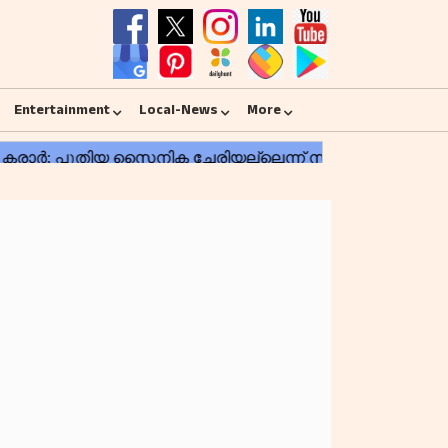
Entertainment
Local-News
More