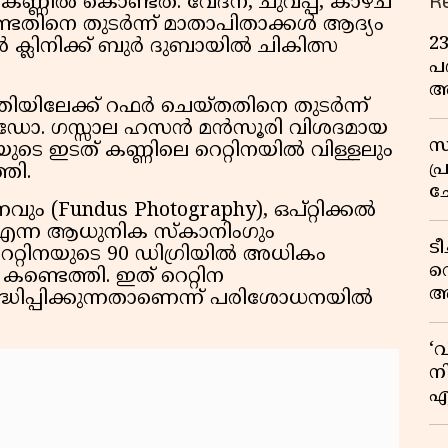
R
കണ്ണില്‍ കൊണ്ടത്. വേദന, ചുവപ്പ്, കാഴ്ച
്ടതിനെ തുടര്‍ന്ന് മാതാപിതാക്കള്‍ ആദ്യം
2
 ക്ലിനിക്ക് ബുര്‍ ദുബായില്‍ ചികിത്സ
പദ
അ
ിയിലേക്ക് റഫര്‍ ചെയ്തതിനെ തുടര്‍ന്ന്
ഇ
റ്റ് ഡോ. ഗസ്സാല ഹസന്‍ മന്‍സൂരി വിശദമായ
സ
ടെ ഇടത് കണ്ണിലെ റെറ്റിനയില്‍ വിള്ളലും
പ
തി.
ച
ും (Fundus Photography), ഒപ്റ്റിക്കല്‍
വ
എന്ന ആധുനിക സ്‌കാനിംഗും
ട
െറ്റിനയുടെ 90 ഡിഗ്രിയില്‍ അധികം
വ
‍ കണ്ടെത്തി. ഇത് റെറ്റിന
അ
്ധിപ്പിക്കുന്നതാണെന്ന് പരിശോധനയില്‍
മു
മ
‘
വ
നി
എ
വ