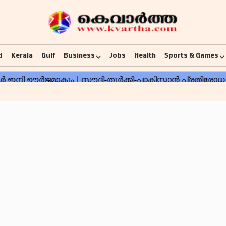
d
Kerala
Gulf
Business
Jobs
Health
Sports & Games