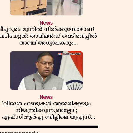
News
ടീച്ചറുടെ മുന്നിൽ നിൽക്കുമ്പോഴാണ്
െടിയേറ്റത്; തായ്‌ലൻഡ് വെടിവെപ്പിൽ
അഞ്ച് അധ്യാപകരും
മുത്തശ്ശീമുത്തശ്ശന്മാരും കൊല്ലപ്പെട്ടു,
മരണസംഖ്യ 7; ഞെട്ടിക്കുന്ന
വെളിപ്പെടുത്തലുകൾ
News
‘വിദേശ ഫണ്ടുകൾ അമേരിക്കയും
നിയന്ത്രിക്കുന്നുണ്ടല്ലോ’;
എഫ്സിആർഎ ബില്ലിലെ യുഎസ്
ിമർശനങ്ങൾക്ക് മറുപടിയുമായി ഇന്ത്യ