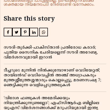
പരാമർശങ്ങളും പാടുള്ളതല്ല. ലംഘിക്കുന്നവർക്ക്
ശക്തമായ നിയമനടപടി നേരിടേണ്ടി വന്നേക്കാം.
Share this story
സൗദി-തുർക്കി-പാകിസ്താൻ പ്രതിരോധ കരാർ;
പുതിയ സൈനിക ചേരിയല്ലെന്ന് സൗദി അറേബ്യ,
വിമർശനവുമായി ഇറാൻ
ടീച്ചറുടെ മുന്നിൽ നിൽക്കുമ്പോഴാണ് വെടിയേറ്റത്;
തായ്‌ലൻഡ് വെടിവെപ്പിൽ അഞ്ച് അധ്യാപകരും
മുത്തശ്ശീമുത്തശ്ശന്മാരും കൊല്ലപ്പെട്ടു, മരണസംഖ്യ 7;
ഞെട്ടിക്കുന്ന വെളിപ്പെടുത്തലുകൾ
‘വിദേശ ഫണ്ടുകൾ അമേരിക്കയും
നിയന്ത്രിക്കുന്നുണ്ടല്ലോ’; എഫ്സിആർഎ ബില്ലിലെ
യുഎസ് വിമർശനങ്ങൾക്ക് മറുപടിയുമായി ഇന്ത്യ