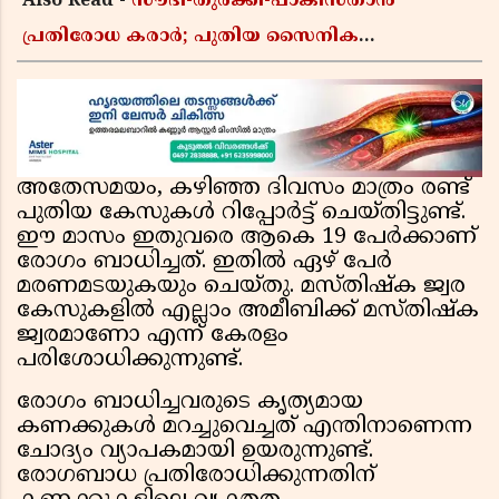
Also Read -
സൗദി-തുർക്കി-പാകിസ്താൻ
പ്രതിരോധ കരാർ; പുതിയ സൈനിക
ചേരിയല്ലെന്ന് സൗദി അറേബ്യ, വിമർശനവുമായി
ഇറാൻ
അതേസമയം, കഴിഞ്ഞ ദിവസം മാത്രം രണ്ട്
പുതിയ കേസുകൾ റിപ്പോർട്ട് ചെയ്തിട്ടുണ്ട്.
ഈ മാസം ഇതുവരെ ആകെ 19 പേർക്കാണ്
രോഗം ബാധിച്ചത്. ഇതിൽ ഏഴ് പേർ
മരണമടയുകയും ചെയ്തു. മസ്തിഷ്‌ക ജ്വര
കേസുകളിൽ എല്ലാം അമീബിക്ക് മസ്തിഷ്‌ക
ജ്വരമാണോ എന്ന് കേരളം
പരിശോധിക്കുന്നുണ്ട്.
രോഗം ബാധിച്ചവരുടെ കൃത്യമായ
കണക്കുകൾ മറച്ചുവെച്ചത് എന്തിനാണെന്ന
ചോദ്യം വ്യാപകമായി ഉയരുന്നുണ്ട്.
രോഗബാധ പ്രതിരോധിക്കുന്നതിന്