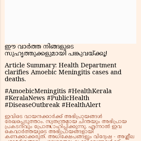
ഈ വാർത്ത നിങ്ങളുടെ
സുഹൃത്തുക്കളുമായി പങ്കുവയ്ക്കൂ!
Article Summary: Health Department
clarifies Amoebic Meningitis cases and
deaths.
#AmoebicMeningitis #HealthKerala
#KeralaNews #PublicHealth
#DiseaseOutbreak #HealthAlert
ഇവിടെ വായനക്കാർക്ക് അഭിപ്രായങ്ങൾ
രേഖപ്പെടുത്താം. സ്വതന്ത്രമായ ചിന്തയും അഭിപ്രായ
പ്രകടനവും പ്രോത്സാഹിപ്പിക്കുന്നു. എന്നാൽ ഇവ
കെവാർത്തയുടെ അഭിപ്രായങ്ങളായി
കണക്കാക്കരുത്. അധിക്ഷേപങ്ങളും വിദ്വേഷ - അശ്ലീല