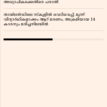
അധ്യാപികക്കെതിരെ പരാതി
തായ്‌ലൻഡിലെ സ്‌കൂളിൽ വെടിവെപ്പ്; മൂന്ന്
വിദ്യാർഥികളടക്കം ആറ് മരണം, അക്രമിയായ 14
കാരനും മരിച്ചനിലയിൽ