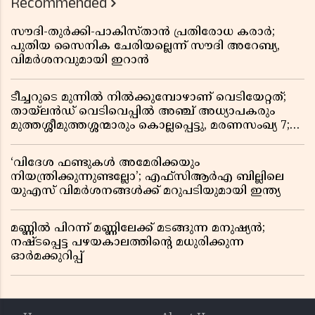
Recommended
സൗദി-തുർക്കി-പാകിസ്താൻ പ്രതിരോധ കരാർ;
പുതിയ സൈനിക ചേരിയല്ലെന്ന് സൗദി അറേബ്യ,
വിമർശനവുമായി ഇറാൻ
ടീച്ചറുടെ മുന്നിൽ നിൽക്കുമ്പോഴാണ് വെടിയേറ്റത്;
തായ്‌ലൻഡ് വെടിവെപ്പിൽ അഞ്ച് അധ്യാപകരും
മുത്തശ്ശീമുത്തശ്ശന്മാരും കൊല്ലപ്പെട്ടു, മരണസംഖ്യ 7;
ഞെട്ടിക്കുന്ന വെളിപ്പെടുത്തലുകൾ
‘വിദേശ ഫണ്ടുകൾ അമേരിക്കയും
നിയന്ത്രിക്കുന്നുണ്ടല്ലോ’; എഫ്സിആർഎ ബില്ലിലെ
യുഎസ് വിമർശനങ്ങൾക്ക് മറുപടിയുമായി ഇന്ത്യ
മണ്ണിൽ പിറന്ന് മണ്ണിലേക്ക് മടങ്ങുന്ന മനുഷ്യൻ;
നഷ്ടപ്പെട്ട പഴയകാലത്തിൻ്റെ മധുരിക്കുന്ന
ഓർമക്കുറിപ്പ്