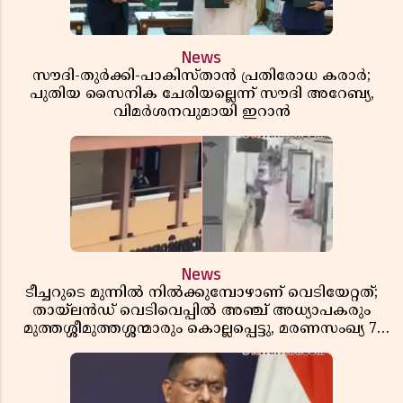
News
സൗദി-തുർക്കി-പാകിസ്താൻ പ്രതിരോധ കരാർ;
പുതിയ സൈനിക ചേരിയല്ലെന്ന് സൗദി അറേബ്യ,
വിമർശനവുമായി ഇറാൻ
News
ടീച്ചറുടെ മുന്നിൽ നിൽക്കുമ്പോഴാണ് വെടിയേറ്റത്;
തായ്‌ലൻഡ് വെടിവെപ്പിൽ അഞ്ച് അധ്യാപകരും
മുത്തശ്ശീമുത്തശ്ശന്മാരും കൊല്ലപ്പെട്ടു, മരണസംഖ്യ 7;
ഞെട്ടിക്കുന്ന വെളിപ്പെടുത്തലുകൾ