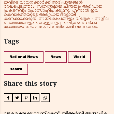
ഇവിടെ വായനക്കാർക്ക് അഭിപ്രായങ്ങൾ
രേഖപ്പെടുത്താം. സ്വതന്ത്രമായ ചിന്തയും അഭിപ്രായ
പ്രകടനവും പ്രോത്സാഹിപ്പിക്കുന്നു. എന്നാൽ ഇവ
കെവാർത്തയുടെ അഭിപ്രായങ്ങളായി
കണക്കാക്കരുത്. അധിക്ഷേപങ്ങളും വിദ്വേഷ - അശ്ലീല
പരാമർശങ്ങളും പാടുള്ളതല്ല. ലംഘിക്കുന്നവർക്ക്
ശക്തമായ നിയമനടപടി നേരിടേണ്ടി വന്നേക്കാം.
Tags
National News
News
World
Health
Share this story
വടകര മയക്കുമരുന്ന് കേസ്; ബിആർസി അധ്യാപിക