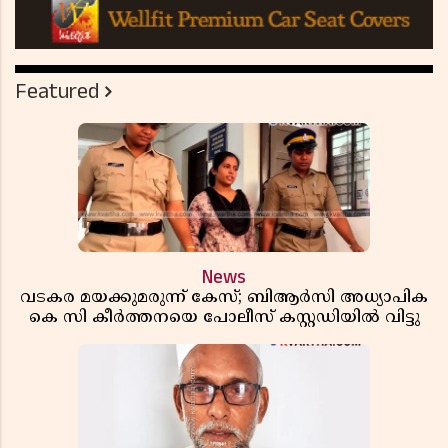
Featured
News
വടകര മയക്കുമരുന്ന് കേസ്; ബിആർസി അധ്യാപിക
കെ സി കീർത്തനയെ പോലീസ് കസ്റ്റഡിയിൽ വിട്ടു