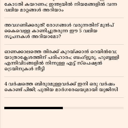
കോടതി കയറണം; ഇന്ത്യയിൽ നിയമങ്ങളിൽ വന്ന
വലിയ മാറ്റങ്ങൾ അറിയാം
അവഗണിക്കരുത്! രോഗങ്ങൾ വരുന്നതിന് മുൻപ്
കൈവെള്ള കാണിച്ചുതരുന്ന ഈ 5 വലിയ
സൂചനകൾ അറിയാമോ?
ഓണക്കാലത്തെ തിരക്ക് കുറയ്ക്കാൻ റെയിൽവേ;
യാത്രാക്ലേശത്തിന് പരിഹാരം; ബംഗ്ളൂരു, ഹുബ്ബള്ളി
എന്നിവിടങ്ങളിൽ നിന്നുള്ള എട്ട് സ്പെഷ്യൽ
ട്രെയിനുകൾ നീട്ടി
4 വർഷത്തെ ബിരുദമുള്ളവർക്ക് ഇനി ഒരു വർഷം
കൊണ്ട് പിജി; പുതിയ മാർഗരേഖയുമായി യുജിസി