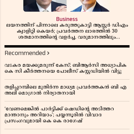
Business
ലയനത്തിന് പിന്നാലെ കരുത്തുകാട്ടി ആസ്റ്റർ ഡിഎം
ക്വാളിറ്റി കെയർ; പ്രവർത്തന ലാഭത്തിൽ 30
ശതമാനത്തിൻ്റെ വളർച്ച, വരുമാനത്തിലും
ലാഭത്തിലും വൻ കുതിപ്പ് രേഖപ്പെടുത്തി ആദ്യ പാദ
റിപ്പോർട്ട് പുറത്ത്
Recommended
വടകര മയക്കുമരുന്ന് കേസ്; ബിആർസി അധ്യാപിക
കെ സി കീർത്തനയെ പോലീസ് കസ്റ്റഡിയിൽ വിട്ടു
തളിപ്പറമ്പിലെ മുതിർന്ന മാധ്യമ പ്രവർത്തകൻ ബി എ
അലി മൊഗ്രാൽ നിര്യാതനായി
‘വേണമെങ്കിൽ പാർട്ടിക്ക് ഷെഡിൻ്റെ അടിത്തറ
മാന്താനും അറിയാം’; പയ്യന്നൂരിൽ വിവാദ
പ്രസംഗവുമായി കെ കെ രാഗേഷ്