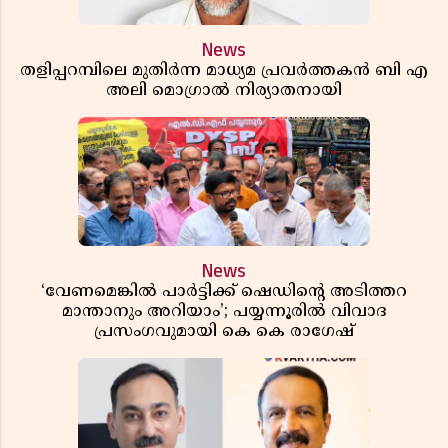
News
തളിപ്പറമ്പിലെ മുതിർന്ന മാധ്യമ പ്രവർത്തകൻ ബി എ
അലി മൊഗ്രാൽ നിര്യാതനായി
News
‘വേണമെങ്കിൽ പാർട്ടിക്ക് ഷെഡിൻ്റെ അടിത്തറ
മാന്താനും അറിയാം’; പയ്യന്നൂരിൽ വിവാദ
പ്രസംഗവുമായി കെ കെ രാഗേഷ്