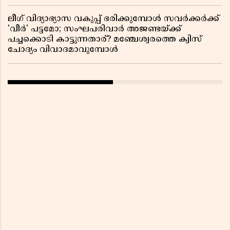
ലീഗ് വിദ്യാഭ്യാസ വകുപ്പ് ഭരിക്കുമ്പോൾ സവർക്കർക്ക്
'വീർ' പട്ടമോ; സംഘപരിവാർ അജണ്ടയ്ക്ക്
പച്ചക്കൊടി കാട്ടുന്നതാര്? മഞ്ചേശ്വരത്തെ ക്വിസ്
ചോദ്യം വിവാദമാവുമ്പോൾ