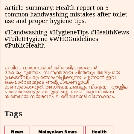
Article Summary: Health report on 5
common handwashing mistakes after toilet
use and proper hygiene tips.
#Handwashing #HygieneTips #HealthNews
#ToiletHygiene #WHOGuidelines
#PublicHealth
ഇവിടെ വായനക്കാർക്ക് അഭിപ്രായങ്ങൾ
രേഖപ്പെടുത്താം. സ്വതന്ത്രമായ ചിന്തയും അഭിപ്രായ
പ്രകടനവും പ്രോത്സാഹിപ്പിക്കുന്നു. എന്നാൽ ഇവ
കെവാർത്തയുടെ അഭിപ്രായങ്ങളായി
കണക്കാക്കരുത്. അധിക്ഷേപങ്ങളും വിദ്വേഷ - അശ്ലീല
പരാമർശങ്ങളും പാടുള്ളതല്ല. ലംഘിക്കുന്നവർക്ക്
ശക്തമായ നിയമനടപടി നേരിടേണ്ടി വന്നേക്കാം.
Tags
News
Malayalam News
Health