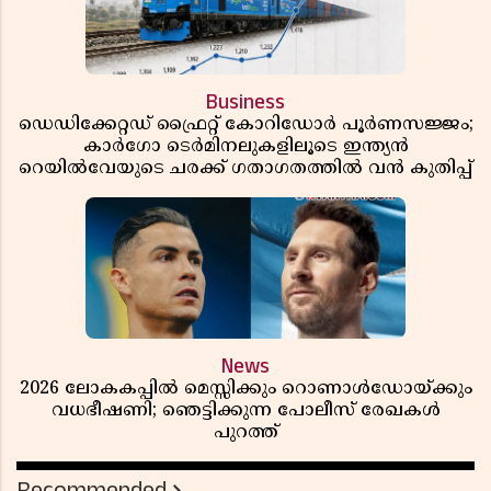
Business
ഡെഡിക്കേറ്റഡ് ഫ്രൈറ്റ് കോറിഡോർ പൂർണസജ്ജം;
കാർഗോ ടെർമിനലുകളിലൂടെ ഇന്ത്യൻ
റെയിൽവേയുടെ ചരക്ക് ഗതാഗതത്തിൽ വൻ കുതിപ്പ്
News
2026 ലോകകപ്പിൽ മെസ്സിക്കും റൊണാൾഡോയ്ക്കും
വധഭീഷണി; ഞെട്ടിക്കുന്ന പോലീസ് രേഖകൾ
പുറത്ത്
Recommended