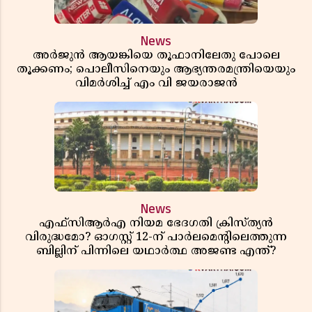
News
അർജുൻ ആയങ്കിയെ തൂഫാനിലേതു പോലെ
തൂക്കണം; പൊലീസിനെയും ആഭ്യന്തരമന്ത്രിയെയും
വിമർശിച്ച് എം വി ജയരാജൻ
News
എഫ്സിആർഎ നിയമ ഭേദഗതി ക്രിസ്ത്യൻ
വിരുദ്ധമോ? ഓഗസ്റ്റ് 12-ന് പാർലമെന്റിലെത്തുന്ന
ബില്ലിന് പിന്നിലെ യഥാർത്ഥ അജണ്ട എന്ത്?