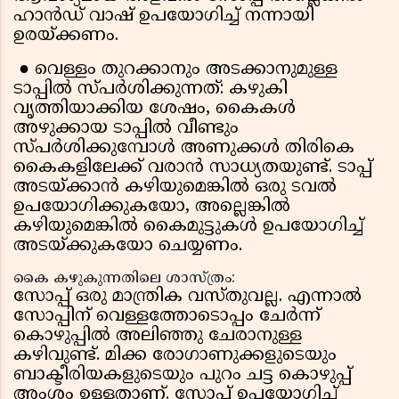
ഹാൻഡ് വാഷ് ഉപയോഗിച്ച് നന്നായി
ഉരയ്ക്കണം.
● വെള്ളം തുറക്കാനും അടക്കാനുമുള്ള
ടാപ്പിൽ സ്പർശിക്കുന്നത്: കഴുകി
വൃത്തിയാക്കിയ ശേഷം, കൈകൾ
അഴുക്കായ ടാപ്പിൽ വീണ്ടും
സ്പർശിക്കുമ്പോൾ അണുക്കൾ തിരികെ
കൈകളിലേക്ക് വരാൻ സാധ്യതയുണ്ട്. ടാപ്പ്
അടയ്ക്കാൻ കഴിയുമെങ്കിൽ ഒരു ടവൽ
ഉപയോഗിക്കുകയോ, അല്ലെങ്കിൽ
കഴിയുമെങ്കിൽ കൈമുട്ടുകൾ ഉപയോഗിച്ച്
അടയ്ക്കുകയോ ചെയ്യണം.
കൈ കഴുകുന്നതിലെ ശാസ്ത്രം:
സോപ്പ് ഒരു മാന്ത്രിക വസ്തുവല്ല. എന്നാൽ
സോപ്പിന് വെള്ളത്തോടൊപ്പം ചേർന്ന്
കൊഴുപ്പിൽ അലിഞ്ഞു ചേരാനുള്ള
കഴിവുണ്ട്. മിക്ക രോഗാണുക്കളുടെയും
ബാക്ടീരിയകളുടെയും പുറം ചട്ട കൊഴുപ്പ്
അംശം ഉള്ളതാണ്. സോപ്പ് ഉപയോഗിച്ച്