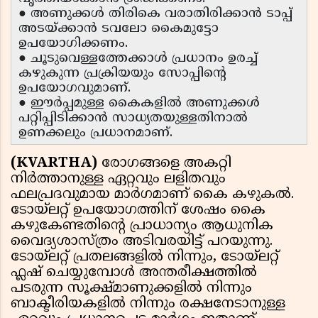
● അണുക്കൾ തിരികെ വരാതിരിക്കാൻ ടാപ്പ്
അടയ്ക്കാൻ ടവലോ കൈമുട്ടോ
ഉപയോഗിക്കണം.
● ചൂടുവെള്ളത്തേക്കാൾ പ്രധാനം ഉരച്ച്
കഴുകുന്ന പ്രക്രിയയും സോപ്പിൻ്റെ
ഉപയോഗവുമാണ്.
● ഈർപ്പമുള്ള കൈകളിൽ അണുക്കൾ
പറ്റിപ്പിടിക്കാൻ സാധ്യതയുള്ളതിനാൽ
ഉണക്കലും പ്രധാനമാണ്.
(KVARTHA)
രോഗങ്ങളെ അകറ്റി
നിർത്താനുള്ള ഏറ്റവും ലളിതവും
ഫലപ്രദവുമായ മാർഗമാണ് കൈ കഴുകൽ.
ടോയ്ലറ്റ് ഉപയോഗത്തിന് ശേഷം കൈ
കഴുകേണ്ടതിന്റെ പ്രാധാന്യം ആധുനിക
വൈദ്യശാസ്ത്രം അടിവരയിട്ട് പറയുന്നു.
ടോയ്ലറ്റ് പ്രതലങ്ങളിൽ നിന്നും, ടോയ്ലറ്റ്
ഫ്ലഷ് ചെയ്യുമ്പോൾ അന്തരീക്ഷത്തിൽ
പടരുന്ന സൂക്ഷ്മാണുക്കളിൽ നിന്നും
ബാക്ടീരിയകളിൽ നിന്നും രക്ഷനേടാനുള്ള