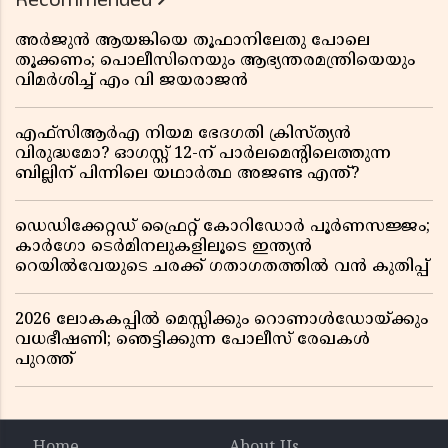
അർജുൻ ആയങ്കിയെ തൂഫാനിലേതു പോലെ
തൂക്കണം; പൊലീസിനെയും ആഭ്യന്തരമന്ത്രിയെയും
വിമർശിച്ച് എം വി ജയരാജൻ
എഫ്സിആർഎ നിയമ ഭേദഗതി ക്രിസ്ത്യൻ
വിരുദ്ധമോ? ഓഗസ്റ്റ് 12-ന് പാർലമെന്റിലെത്തുന്ന
ബില്ലിന് പിന്നിലെ യഥാർത്ഥ അജണ്ട എന്ത്?
ഡെഡിക്കേറ്റഡ് ഫ്രൈറ്റ് കോറിഡോർ പൂർണസജ്ജം;
കാർഗോ ടെർമിനലുകളിലൂടെ ഇന്ത്യൻ
റെയിൽവേയുടെ ചരക്ക് ഗതാഗതത്തിൽ വൻ കുതിപ്പ്
2026 ലോകകപ്പിൽ മെസ്സിക്കും റൊണാൾഡോയ്ക്കും
വധഭീഷണി; ഞെട്ടിക്കുന്ന പോലീസ് രേഖകൾ
പുറത്ത്
Home
About Us