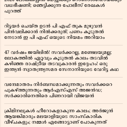
2026 ലോകകപ്പിൽ മെസ്സിക്കും റൊണാൾഡോയ്ക്കും
വധഭീഷണി; ഞെട്ടിക്കുന്ന പോലീസ് രേഖകൾ
പുറത്ത്
റിട്ടയർ ചെയ്ത ഉടൻ പി എഫ് തുക മുഴുവൻ
പിൻവലിക്കാൻ നിൽക്കരുത്; പണം കൂടുതൽ
നേടാൻ ഇ പി എഫ് ഒയുടെ നിയമം അറിയാം
47 വർഷം ജയിലിൽ! സവർക്കറല്ല, മണ്ടേലയുമല്ല;
ലോകത്തിൽ ഏറ്റവും കൂടുതൽ കാലം തടവിൽ
കഴിഞ്ഞ രാഷ്ട്രീയ തടവുകാരൻ ഇദ്ദേഹം! ഒരു
ഇന്ത്യൻ സ്വാതന്ത്ര്യസമര സേനാനിയുടെ വേറിട്ട കഥ
വന്ദേമാതരം നിർബന്ധമാക്കുന്നതും സവർക്കറെ
പുകഴ്ത്തുന്നതും ആർഎസ്എസ് അജൻഡ;
സർക്കാരിനെതിരെ പിണറായി വിജയൻ
ക്രിമിനലുകൾ ഹീറോകളാകുന്ന കാലം; അർജുൻ
ആയങ്കിമാരും മലയാളിയുടെ സാംസ്കാരിക
വീഴ്ചകളും; നമ്മൾ എങ്ങോട്ടാണ് പോകുന്നത്