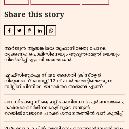
Share this story
അർജുൻ ആയങ്കിയെ തൂഫാനിലേതു പോലെ
തൂക്കണം; പൊലീസിനെയും ആഭ്യന്തരമന്ത്രിയെയും
വിമർശിച്ച് എം വി ജയരാജൻ
എഫ്സിആർഎ നിയമ ഭേദഗതി ക്രിസ്ത്യൻ
വിരുദ്ധമോ? ഓഗസ്റ്റ് 12-ന് പാർലമെന്റിലെത്തുന്ന
ബില്ലിന് പിന്നിലെ യഥാർത്ഥ അജണ്ട എന്ത്?
ഡെഡിക്കേറ്റഡ് ഫ്രൈറ്റ് കോറിഡോർ പൂർണസജ്ജം;
കാർഗോ ടെർമിനലുകളിലൂടെ ഇന്ത്യൻ
റെയിൽവേയുടെ ചരക്ക് ഗതാഗതത്തിൽ വൻ കുതിപ്പ്