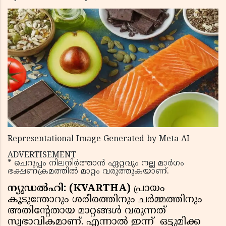
Representational Image Generated by Meta AI
ADVERTISEMENT
* ചെറുപ്പം നിലനിർത്താൻ ഏറ്റവും നല്ല മാർഗം
ഭക്ഷണക്രമത്തിൽ മാറ്റം വരുത്തുകയാണ്.
ന്യൂഡൽഹി: (KVARTHA)
പ്രായം
കൂടുന്തോറും ശരീരത്തിനും ചര്‍മ്മത്തിനും
അതിന്റേതായ മാറ്റങ്ങള്‍ വരുന്നത്
സ്വഭാവികമാണ്. എന്നാല്‍ ഇന്ന് ഒട്ടുമിക്ക