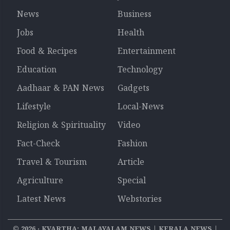
News
Business
Jobs
Health
Food & Recipes
Entertainment
Education
Technology
Aadhaar & PAN News
Gadgets
Lifestyle
Local-News
Religion & Spirituality
Video
Fact-Check
Fashion
Travel & Tourism
Article
Agriculture
Special
Latest News
Webstories
©
2026
‧ KVARTHA: MALAYALAM NEWS | KERALA NEWS |