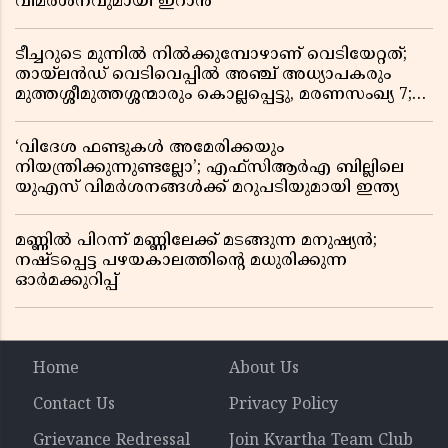
വിമർശനവുമായി ഇറാൻ
ടീച്ചറുടെ മുന്നിൽ നിൽക്കുമ്പോഴാണ് വെടിയേറ്റത്;
തായ്‌ലൻഡ് വെടിവെപ്പിൽ അഞ്ച് അധ്യാപകരും
മുത്തശ്ശീമുത്തശ്ശന്മാരും കൊല്ലപ്പെട്ടു, മരണസംഖ്യ 7;
ഞെട്ടിക്കുന്ന വെളിപ്പെടുത്തലുകൾ
‘വിദേശ ഫണ്ടുകൾ അമേരിക്കയും
നിയന്ത്രിക്കുന്നുണ്ടല്ലോ’; എഫ്സിആർഎ ബില്ലിലെ
യുഎസ് വിമർശനങ്ങൾക്ക് മറുപടിയുമായി ഇന്ത്യ
മണ്ണിൽ പിറന്ന് മണ്ണിലേക്ക് മടങ്ങുന്ന മനുഷ്യൻ;
നഷ്ടപ്പെട്ട പഴയകാലത്തിൻ്റെ മധുരിക്കുന്ന
ഓർമക്കുറിപ്പ്
Home
About Us
Contact Us
Privacy Policy
Grievance Redressal
Join Kvartha Team Club