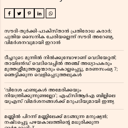
സൗദി-തുർക്കി-പാകിസ്താൻ പ്രതിരോധ കരാർ;
പുതിയ സൈനിക ചേരിയല്ലെന്ന് സൗദി അറേബ്യ,
വിമർശനവുമായി ഇറാൻ
ടീച്ചറുടെ മുന്നിൽ നിൽക്കുമ്പോഴാണ് വെടിയേറ്റത്;
തായ്‌ലൻഡ് വെടിവെപ്പിൽ അഞ്ച് അധ്യാപകരും
മുത്തശ്ശീമുത്തശ്ശന്മാരും കൊല്ലപ്പെട്ടു, മരണസംഖ്യ 7;
ഞെട്ടിക്കുന്ന വെളിപ്പെടുത്തലുകൾ
‘വിദേശ ഫണ്ടുകൾ അമേരിക്കയും
നിയന്ത്രിക്കുന്നുണ്ടല്ലോ’; എഫ്സിആർഎ ബില്ലിലെ
യുഎസ് വിമർശനങ്ങൾക്ക് മറുപടിയുമായി ഇന്ത്യ
മണ്ണിൽ പിറന്ന് മണ്ണിലേക്ക് മടങ്ങുന്ന മനുഷ്യൻ;
നഷ്ടപ്പെട്ട പഴയകാലത്തിൻ്റെ മധുരിക്കുന്ന