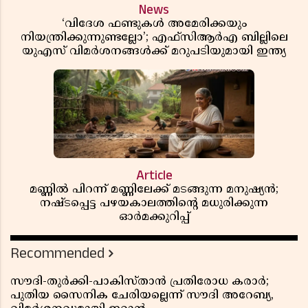
News
‘വിദേശ ഫണ്ടുകൾ അമേരിക്കയും
നിയന്ത്രിക്കുന്നുണ്ടല്ലോ’; എഫ്സിആർഎ ബില്ലിലെ
യുഎസ് വിമർശനങ്ങൾക്ക് മറുപടിയുമായി ഇന്ത്യ
Article
മണ്ണിൽ പിറന്ന് മണ്ണിലേക്ക് മടങ്ങുന്ന മനുഷ്യൻ;
നഷ്ടപ്പെട്ട പഴയകാലത്തിൻ്റെ മധുരിക്കുന്ന
ഓർമക്കുറിപ്പ്
Recommended
സൗദി-തുർക്കി-പാകിസ്താൻ പ്രതിരോധ കരാർ;
പുതിയ സൈനിക ചേരിയല്ലെന്ന് സൗദി അറേബ്യ,