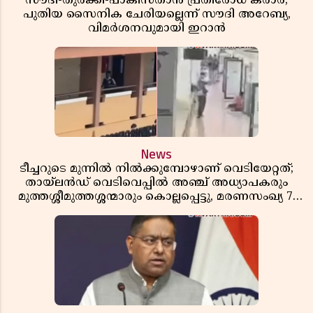
സൗദി-തുർക്കി-പാകിസ്താൻ പ്രതിരോധ കരാർ;
പുതിയ സൈനിക ചേരിയല്ലെന്ന് സൗദി അറേബ്യ,
വിമർശനവുമായി ഇറാൻ
News
ടീച്ചറുടെ മുന്നിൽ നിൽക്കുമ്പോഴാണ് വെടിയേറ്റത്;
തായ്‌ലൻഡ് വെടിവെപ്പിൽ അഞ്ച് അധ്യാപകരും
മുത്തശ്ശീമുത്തശ്ശന്മാരും കൊല്ലപ്പെട്ടു, മരണസംഖ്യ 7;
ഞെട്ടിക്കുന്ന വെളിപ്പെടുത്തലുകൾ