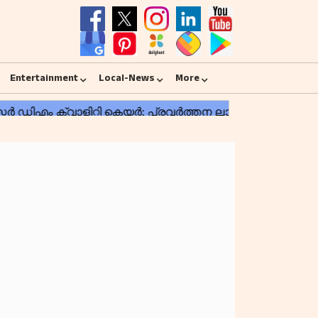
Entertainment
Local-News
More