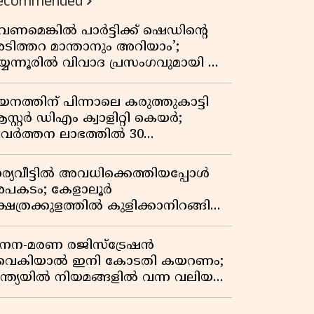
ecommended
വേണമെങ്കിൽ പാർട്ടിക്ക് ഷെഡിൻ്റെ
ടിത്തറ മാന്താനും അറിയാം’;
യ്യന്നൂരിൽ വിവാദ പ്രസംഗവുമായി കെ
െ രാഗേഷ്
യനത്തിന് പിന്നാലെ കരുത്തുകാട്ടി
സ്റ്റർ ഡിഎം ക്വാളിറ്റി കെയർ;
്രവർത്തന ലാഭത്തിൽ 30
തമാനത്തിൻ്റെ വളർച്ച,
രുമാനത്തിലും ലാഭത്തിലും വൻ
ാര്യവീട്ടിൽ അവധിക്കെത്തിയപ്പോൾ
തിപ്പ് രേഖപ്പെടുത്തി ആദ്യ പാദ
പകടം; കേളാലൂർ
പ്പോർട്ട് പുറത്ത്
്ഷേത്രക്കുളത്തിൽ കുളിക്കാനിറങ്ങിയ
വാവ് മുങ്ങിമരിച്ചു
നന-മരണ രജിസ്ട്രേഷൻ
ൈകിയാൽ ഇനി കോടതി കയറണം;
ന്ത്യയിൽ നിയമങ്ങളിൽ വന്ന വലിയ
ാറ്റങ്ങൾ അറിയാം