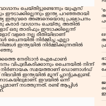
R
ഗ്ദാനം ചെയ്തിട്ടുണ്ടെന്നും യുഎസ്
‘
 ഈടാക്കില്ലെന്നും ഇന്ത്യ പറഞ്ഞതായി
അ
ഇന്ത്യ ഇതുവരെ അങ്ങനെയൊരു പ്രഖ്യാപനം
പ
ക് ഒരു കരാർ വാഗ്ദാനം ചെയ്തു. അതിൽ
ക
ഒരു താരിഫും ഈടാക്കില്ലെന്ന്
ല
ങ്ങളോട് വളരെ നല്ല രീതിയിലാണ്
്ങൾ ചൈനയിൽ നിർമ്മിച്ച എല്ലാ
ആ
നിങ്ങൾ ഇന്ത്യയിൽ നിർമ്മിക്കുന്നതിൽ
പ
റഞ്ഞു.
ശ
വ
ഭ
് നീക്കത്തെ നേരിടാൻ ഐഫോൺ
കു
അ
പാദനം വിപുലീകരിക്കാനും ചൈനയിൽ നിന്ന്
റി
ക
ിടുന്ന നിർണായക സമയത്താണ് ഡൊണാൾഡ്
ിലവിൽ ഇന്ത്യയിൽ മൂന്ന് പ്ലാന്റുകളുണ്ട്.
യു
 കർണാടകയിലുമാണ്. ഇവയിൽ ഒന്ന്
ജ
പ്പുമാണ് നടത്തുന്നത്. രണ്ട് ആപ്പിൾ
വ
്.
ഇ
മ