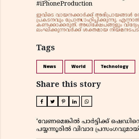
#iPhoneProduction
ഇവിടെ വായനക്കാർക്ക് അഭിപ്രായങ്ങൾ രേഖപ
പ്രകടനവും പ്രോത്സാഹിപ്പിക്കുന്നു. എന
കണക്കാക്കരുത്. അധിക്ഷേപങ്ങളും വിദ്വേഷ
ലംഘിക്കുന്നവർക്ക് ശക്തമായ നിയമനടപടി 
Tags
News
World
Technology
Share this story
‘വേണമെങ്കിൽ പാർട്ടിക്ക് ഷെഡിൻ്
പയ്യന്നൂരിൽ വിവാദ പ്രസംഗവുമാ