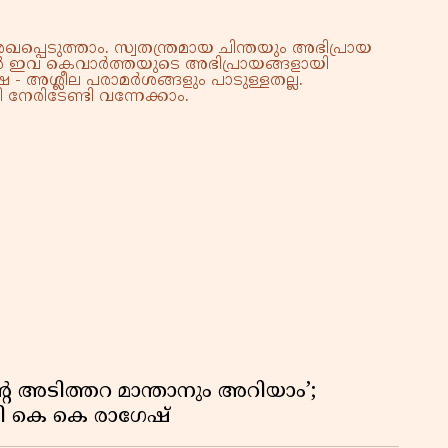
്പെടുത്താം. സ്വതന്ത്രമായ ചിന്തയും അഭിപ്രായ
്നാൽ ഇവ കെവാർത്തയുടെ അഭിപ്രായങ്ങളായി
 - അശ്ലീല പരാമർശങ്ങളും പാടുള്ളതല്ല.
നേരിടേണ്ടി വന്നേക്കാം.
റെ അടിത്തറ മാന്താനും അറിയാം’;
യി കെ കെ രാഗേഷ്