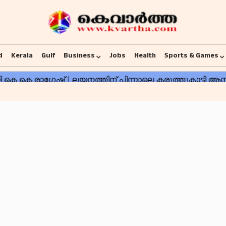
d
Kerala
Gulf
Business
Jobs
Health
Sports & Games