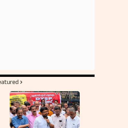
eatured