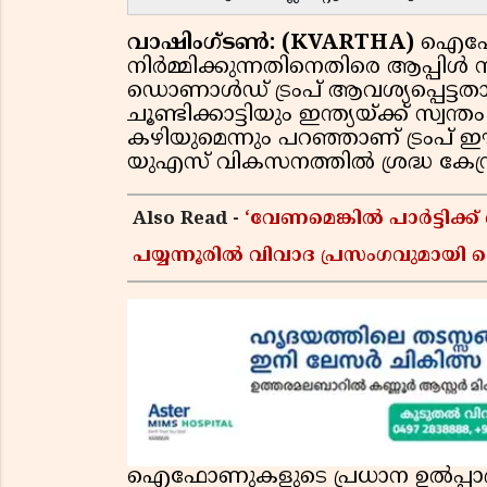
വാഷിംഗ്ടൺ: (KVARTHA)
ഐഫോ
നിർമ്മിക്കുന്നതിനെതിരെ ആപ്പിൾ 
ഡൊണാൾഡ് ട്രംപ് ആവശ്യപ്പെട്ടതാ
ചൂണ്ടിക്കാട്ടിയും ഇന്ത്യയ്ക്ക് സ്
കഴിയുമെന്നും പറഞ്ഞാണ് ട്രംപ് 
യുഎസ് വികസനത്തിൽ ശ്രദ്ധ കേന്ദ്ര
Also Read -
‘വേണമെങ്കിൽ പാർട്ടിക്ക
പയ്യന്നൂരിൽ വിവാദ പ്രസംഗവുമായി
ഐഫോണുകളുടെ പ്രധാന ഉൽപ്പാദന കേ