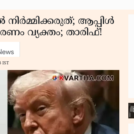
ർമ്മിക്കരുത്; ആപ്പിൾ
രണം വ്യക്തം; താരിഫ്!
3 IST