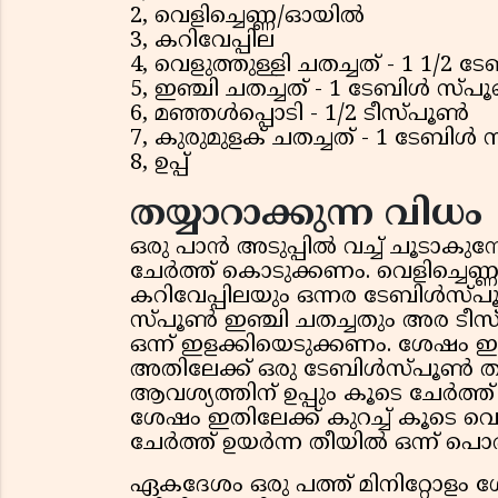
2, വെളിച്ചെണ്ണ/ഓയിൽ
3, കറിവേപ്പില
4, വെളുത്തുള്ളി ചതച്ചത്‌ - 1 1/2
5, ഇഞ്ചി ചതച്ചത് - 1 ടേബിൾ സ്
6, മഞ്ഞൾപ്പൊടി - 1/2 ടീസ്പൂൺ
7, കുരുമുളക് ചതച്ചത് - 1 ടേബിൾ
8, ഉപ്പ്
തയ്യാറാക്കുന്ന വിധം
ഒരു പാൻ അടുപ്പിൽ വച്ച് ചൂടാകുമ്
ചേർത്ത് കൊടുക്കണം. വെളിച്ചെണ്ണ
കറിവേപ്പിലയും ഒന്നര ടേബിൾസ്പ
സ്പൂൺ ഇഞ്ചി ചതച്ചതും അര ടീ
ഒന്ന് ഇളക്കിയെടുക്കണം. ശേഷം ഇ
അതിലേക്ക് ഒരു ടേബിൾസ്പൂൺ തര
ആവശ്യത്തിന് ഉപ്പും കൂടെ ചേർത്
ശേഷം ഇതിലേക്ക് കുറച്ച് കൂടെ വെ
ചേർത്ത് ഉയർന്ന തീയിൽ ഒന്ന് പൊര
ഏകദേശം ഒരു പത്ത് മിനിറ്റോളം 