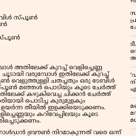
R
സ
 ടേബിൾ സ്പൂൺ
പ
പൂൺ
ച
വ
 സ്പൂൺ
ട
വ
അ
മു
പോൾ അതിലേക്ക് കുറച്ച് വെളിച്ചെണ്ണ
മ
 ചൂടായി വരുമ്പോൾ ഇതിലേക്ക് കുറച്ച്
‘
വ
ൂൺ വെളുത്തുള്ളി ചതച്ചതും ഒരു ടേബിൾ
നി
സ്പൂൺ മഞ്ഞൾ പൊടിയും കൂടെ ചേർത്ത്
എ
തിലേക്ക് കഴുകിവെച്ച ചിക്കൻ ചേർത്ത്
വ
ിയായി പൊടിച്ച കുരുമുളകും
മണ
ത് ഉയർന്ന തീയിൽ ഇളക്കിയെടുക്കണം.
മ
ളിച്ചെണ്ണയും കറിവേപ്പിലയും കൂടെ
മധ
ിച്ചെടുക്കണം.
ഗോൾഡൻ ബ്രൗൺ നിറമാകുന്നത് വരെ ഒന്ന്