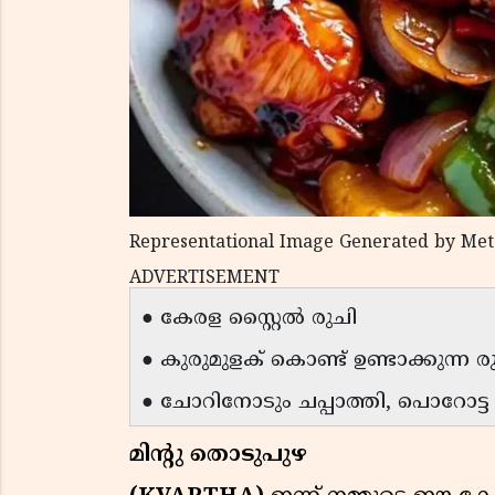
Representational Image Generated by Met
ADVERTISEMENT
● കേരള സ്റ്റൈൽ രുചി
● കുരുമുളക് കൊണ്ട് ഉണ്ടാക്കുന്ന
● ചോറിനോടും ചപ്പാത്തി, പൊറോട്ട 
മിൻ്റു തൊടുപുഴ