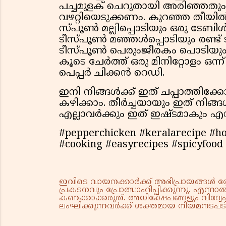
പച്ചമുളക് ചെറുതായി അരിഞ്ഞതും
വഴറ്റിയെടുക്കണം. കുറഞ്ഞ തീയിൽ
സ്പൂൺ മല്ലിപ്പൊടിയും ഒരു ടേ
ടീസ്പൂൺ മഞ്ഞൾപ്പൊടിയും രണ്ട
ടീസ്പൂൺ പെരുംജീരകം പൊടിയും
കൂടെ ചേർത്ത് ഒരു മിനിറ്റോളം ഒന
പെപ്പർ ചിക്കൻ റെഡി.
ഇനി നിങ്ങൾക്ക് ഇത് ചപ്പാത്തിക
കഴിക്കാം. തീർച്ചയായും ഇത് നിങ്ങൾ
എല്ലാവർക്കും ഇത് ഇഷ്ടമാകും എന്
#pepperchicken #keralarecipe #h
#cooking #easyrecipes #spicyfood
ഇവിടെ വായനക്കാർക്ക് അഭിപ്രായങ്ങൾ രേഖപ
പ്രകടനവും പ്രോത്സാഹിപ്പിക്കുന്നു. എന
കണക്കാക്കരുത്. അധിക്ഷേപങ്ങളും വിദ്വേഷ
ലംഘിക്കുന്നവർക്ക് ശക്തമായ നിയമനടപടി 