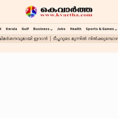
d
Kerala
Gulf
Business
Jobs
Health
Sports & Games