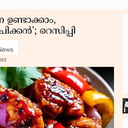
െ ഉണ്ടാക്കാം,
ിക്കൻ'; റെസിപ്പി
 IST