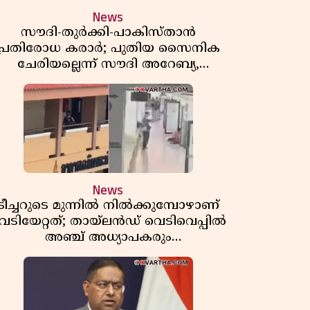
News
സൗദി-തുർക്കി-പാകിസ്താൻ
പ്രതിരോധ കരാർ; പുതിയ സൈനിക
ചേരിയല്ലെന്ന് സൗദി അറേബ്യ,
വിമർശനവുമായി ഇറാൻ
News
ടീച്ചറുടെ മുന്നിൽ നിൽക്കുമ്പോഴാണ്
െടിയേറ്റത്; തായ്‌ലൻഡ് വെടിവെപ്പിൽ
അഞ്ച് അധ്യാപകരും
മുത്തശ്ശീമുത്തശ്ശന്മാരും കൊല്ലപ്പെട്ടു,
മരണസംഖ്യ 7; ഞെട്ടിക്കുന്ന
വെളിപ്പെടുത്തലുകൾ