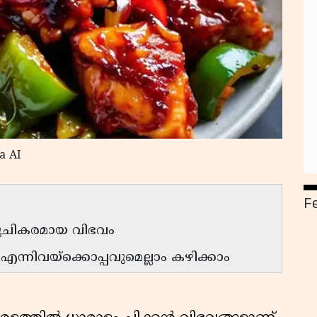
a AI
F
 രുചികരമായ വിഭവം
എന്നിവയ്‌ക്കൊപ്പവുമെല്ലാം കഴിക്കാം