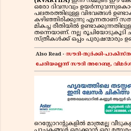
(KVARTHA)
ഇന്ന് നമ്മുടെ ഈ ക
ഒരോ ദിവസവും ഉയർന്നുവന്നുകൊണ്ട
പലതരത്തിലുള്ള വിഭവങ്ങൾ ഉണ്ടാ
കഴിഞ്ഞിരിക്കുന്നു എന്നതാണ് സത്
മികച്ച രീതിയിൽ ഉണ്ടാക്കുന്നതില
തന്നെയാണ്. നല്ല രൂചിയോടുകൂടി 
സ്ത്രീകൾക്ക് ഒപ്പം പുരുഷന്മാരും 
Also Read -
സൗദി-തുർക്കി-പാകിസ
ചേരിയല്ലെന്ന് സൗദി അറേബ്യ, വി
റെസ്റ്റോറൻ്റുകളിൽ മാത്രമല്ല വ
പാചകങ്ങൾ ഒരുക്കാൻ ഒരു മത്സരം ന