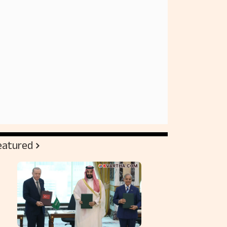
eatured