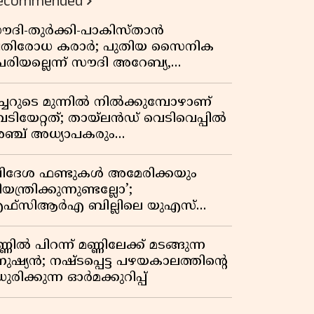
ecommended
ൗദി-തുർക്കി-പാകിസ്താൻ
്രതിരോധ കരാർ; പുതിയ സൈനിക
േരിയല്ലെന്ന് സൗദി അറേബ്യ,
ിമർശനവുമായി ഇറാൻ
ീച്ചറുടെ മുന്നിൽ നിൽക്കുമ്പോഴാണ്
െടിയേറ്റത്; തായ്‌ലൻഡ് വെടിവെപ്പിൽ
ഞ്ച് അധ്യാപകരും
ത്തശ്ശീമുത്തശ്ശന്മാരും കൊല്ലപ്പെട്ടു,
രണസംഖ്യ 7; ഞെട്ടിക്കുന്ന
വിദേശ ഫണ്ടുകൾ അമേരിക്കയും
െളിപ്പെടുത്തലുകൾ
യന്ത്രിക്കുന്നുണ്ടല്ലോ’;
ഫ്സിആർഎ ബില്ലിലെ യുഎസ്
ിമർശനങ്ങൾക്ക് മറുപടിയുമായി ഇന്ത്യ
്ണിൽ പിറന്ന് മണ്ണിലേക്ക് മടങ്ങുന്ന
നുഷ്യൻ; നഷ്ടപ്പെട്ട പഴയകാലത്തിൻ്റെ
ുരിക്കുന്ന ഓർമക്കുറിപ്പ്