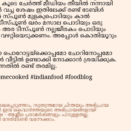
 കൂടെ ചേർത്ത് മീഡിയം തീയിൽ നന്നായി
 വച്ച ശേഷം ഇതിലേക്ക് രണ്ട് ടേബിൾ
ബിൾ സ്പൂൺ മുളകുപൊടിയും കാൽ
് ടീസ്പൂൺ ഖരം മസാല പൊടിയും ഒരു
 അര ടീസ്പൂൺ നല്ലജീരകം പൊടിയും
്ന് വഴറ്റിയെടുക്കണം. അപ്പോൾ കൊതിയൂറും
്കോ പൊറോട്ടയ്ക്കൊപ്പമോ ചോറിനോപ്പമോ
 വീട്ടിൽ ഉണ്ടാക്കി നോക്കാൻ ശ്രദ്ധിക്കുക.
നതിൽ രണ്ട് തരമില്ല.
omecooked #indianfood #foodblog
്പെടുത്താം. സ്വതന്ത്രമായ ചിന്തയും അഭിപ്രായ
്നാൽ ഇവ കെവാർത്തയുടെ അഭിപ്രായങ്ങളായി
 - അശ്ലീല പരാമർശങ്ങളും പാടുള്ളതല്ല.
നേരിടേണ്ടി വന്നേക്കാം.