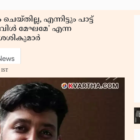
്തില്ല, എന്നിട്ടും പാട്ട്
്കവിൾ മേഘമേ' എന്ന
് ശശികുമാർ
 IST