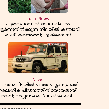
Local-News
കൂത്തുപറമ്പിൽ റോഡരികിൽ
ളർന്നുനിൽക്കുന്ന നിലയിൽ കഞ്ചാവ്
ചെടി കണ്ടെത്തി; എക്സൈസ്
കേസെടുത്തു
News
ത്തനംതിട്ടയിൽ പത്താം ക്ലാസുകാരി
ലൈംഗിക പീഡനത്തിനിരയായതായി
പരാതി; അച്ഛനടക്കം 7 പേർക്കെതിരെ
കേസ്, രണ്ടുപേർ അറസ്റ്റിൽ