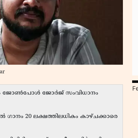
ar
F
് ശേഷം ജോൺപോൾ ജോർജ് സംവിധാനം
്ളിൽ ഗാനം 20 ലക്ഷത്തിലധികം കാഴ്ചക്കാരെ