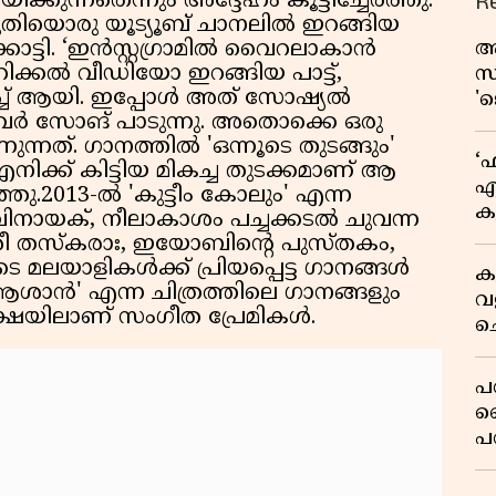
R
കുന്നതെന്നും അദ്ദേഹം കൂട്ടിച്ചേർത്തു.
ുതിയൊരു യൂട്യൂബ് ചാനലിൽ ഇറങ്ങിയ
ആ
്കാട്ടി. ‘ഇൻസ്റ്റഗ്രാമിൽ വൈറലാകാൻ
ിക്കൽ വീഡിയോ ഇറങ്ങിയ പാട്ട്,
സ
റീച്ച് ആയി. ഇപ്പോൾ അത് സോഷ്യൽ
'
വർ സോങ് പാടുന്നു. അതൊക്കെ ഒരു
ആ
ത്. ഗാനത്തിൽ 'ഒന്നൂടെ തുടങ്ങും'
ത
‘ഫ
ിക്ക് കിട്ടിയ മികച്ച തുടക്കമാണ് ആ
എ
ു.2013-ൽ 'കുട്ടീം കോലും' എന്ന
ക
ച വിനായക്, നീലാകാശം പച്ചക്കടൽ ചുവന്ന
ന
ശ്രീ തസ്കരാഃ, ഇയോബിന്റെ പുസ്തകം,
ട
ൂടെ മലയാളികൾക്ക് പ്രിയപ്പെട്ട ഗാനങ്ങൾ
ക
ന്ന 'ആശാൻ' എന്ന ചിത്രത്തിലെ ഗാനങ്ങളും
വ
ക്ഷയിലാണ് സംഗീത പ്രേമികൾ.
ച
ക
പ
ല
പ
ക