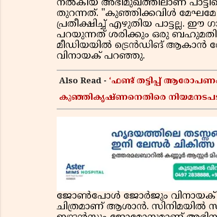
നൽകിയ അഭിമുഖത്തിലാണ് പാട്ടിന്റ
തുറന്നത്. "കുഞ്ഞിക്കവിൾ മേഘ
പ്രതീക്ഷിച്ച് എഴുതിയ പാട്ടല്ല.
പറയുന്നത് ശരിക്കും ഒരു ബഹു
മീഡിയയിൽ ട്രെൻഡിങ് ആകാൻ വേണ്ടി
വിനായക് പറഞ്ഞു.
Also Read -
‘ഫണ്ട് തട്ടിപ്പ് ആരോ
കുഞ്ഞികൃഷ്ണനെതിരെ നിയമനടപ
മധുസൂദനൻ
ജോൺപോൾ ജോർജും വിനായക് ശശികു
ചിത്രമാണ് ആശാൻ. സിനിമയിൽ സൂപ്