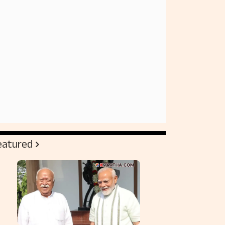
eatured