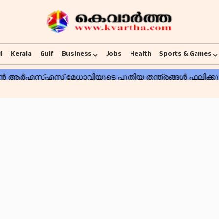
d
Kerala
Gulf
Business
Jobs
Health
Sports & Games