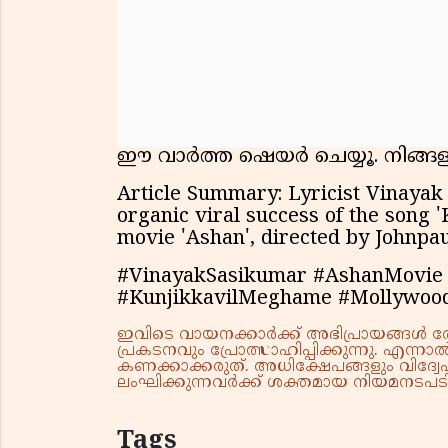
ഈ വാർത്ത ഷെയർ ചെയ്യൂ. നിങ്ങളു
Article Summary: Lyricist Vinaya
organic viral success of the song
movie 'Ashan', directed by Johnpa
#VinayakSasikumar #AshanMovie
#KunjikkavilMeghame #Mollywoo
ഇവിടെ വായനക്കാർക്ക് അഭിപ്രായങ്ങൾ രേഖപ
പ്രകടനവും പ്രോത്സാഹിപ്പിക്കുന്നു. എന
കണക്കാക്കരുത്. അധിക്ഷേപങ്ങളും വിദ്വേഷ
ലംഘിക്കുന്നവർക്ക് ശക്തമായ നിയമനടപടി 
Tags