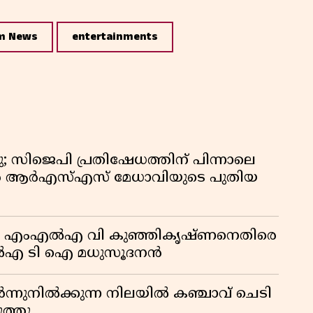
m News
entertainments
 സിജെപി പ്രതിഷേധത്തിന് പിന്നാലെ
ാൻ ആർഎസ്എസ് മേധാവിയുടെ പുതിയ
യാജം’; എംഎൽഎ വി കുഞ്ഞികൃഷ്ണനെതിരെ
എൽഎ ടി ഐ മധുസൂദനൻ
്നുനിൽക്കുന്ന നിലയിൽ കഞ്ചാവ് ചെടി
ത്തു