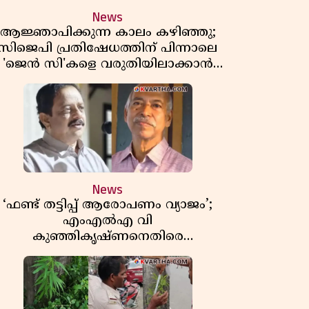
News
ആജ്ഞാപിക്കുന്ന കാലം കഴിഞ്ഞു;
സിജെപി പ്രതിഷേധത്തിന് പിന്നാലെ
'ജെൻ സി'കളെ വരുതിയിലാക്കാൻ
ആർഎസ്എസ് മേധാവിയുടെ പുതിയ
തന്ത്രങ്ങൾ ഫലിക്കുമോ?
News
‘ഫണ്ട് തട്ടിപ്പ് ആരോപണം വ്യാജം’;
എംഎൽഎ വി
കുഞ്ഞികൃഷ്ണനെതിരെ
നിയമനടപടിയുമായി മുൻ എംഎൽഎ
ടി ഐ മധുസൂദനൻ