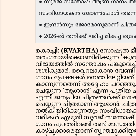
● സൂരജ് സന്തോഷ് ആണ് ഗാനം ആലപിച
സംവിധായകൻ ജോൺപോൾ തന്നെ
● ഇന്ദ്രൻസും ജോമോനുമാണ് ചിത്ര
● 2026-ൽ തനിക്ക് ലഭിച്ച മികച്ച 
കൊച്ചി: (KVARTHA)
സോഷ്യൽ മ
തരംഗമായിക്കൊണ്ടിരിക്കുന്ന 'കു
വിജയത്തിൽ സന്തോഷം പങ്കുവെച്
ശശികുമാർ. വൈറലാകാൻ വേണ്ടി പ്രത്
ഗാനം പ്രേക്ഷകർ നെഞ്ചിലേറ്റി
കാണുന്നതെന്ന് അദ്ദേഹം പറഞ
ചെയ്യുന്ന 'ആശാൻ' എന്ന പുതിയ ചി
എന്നീ ജനപ്രിയ ചിത്രങ്ങൾക്
ചെയ്യുന്ന ചിത്രമാണ് ആശാൻ. ചി
നൽകിയിരിക്കുന്നതും സംവിധായ
വരികൾ എഴുതി സൂരജ് സന്തോഷ് ആ
ഗാനം പുറത്തിറങ്ങി രണ്ട് മാസത്തി
കാഴ്ചക്കാരെയാണ് സ്വന്തമാക്കിയ