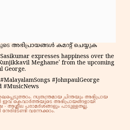
ടെ അഭിപ്രായങ്ങൾ കമൻ്റ് ചെയ്യുക
k Sasikumar expresses happiness over the
 'Kunjikkavil Meghame' from the upcoming
ul George.
 #MalayalamSongs #JohnpaulGeorge
d #MusicNews
്പെടുത്താം. സ്വതന്ത്രമായ ചിന്തയും അഭിപ്രായ
്നാൽ ഇവ കെവാർത്തയുടെ അഭിപ്രായങ്ങളായി
 - അശ്ലീല പരാമർശങ്ങളും പാടുള്ളതല്ല.
നേരിടേണ്ടി വന്നേക്കാം.