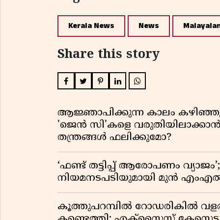
Kerala News
News
Malayala
Share this story
ആജ്ഞാപിക്കുന്ന കാലം കഴിഞ്ഞു;
'ജെൻ സി'കളെ വരുതിയിലാക്ക
തന്ത്രങ്ങൾ ഫലിക്കുമോ?
‘ഫണ്ട് തട്ടിപ്പ് ആരോപണം വ്
നിയമനടപടിയുമായി മുൻ എം
കൂത്തുപറമ്പിൽ റോഡരികിൽ വളർന
കണ്ടെത്തി; എക്സൈസ് കേസെടു