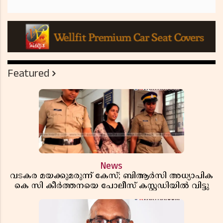
Featured
News
വടകര മയക്കുമരുന്ന് കേസ്; ബിആർസി അധ്യാപിക
കെ സി കീർത്തനയെ പോലീസ് കസ്റ്റഡിയിൽ വിട്ടു