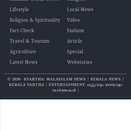
Lifestyle
Local-News
Religion & Spirituality
Video
Fact-Check
Fashion
Travel & Tourism
Article
Agriculture
Special
Latest News
Webstories
©
2026
‧ KVARTHA: MALAYALAM NEWS | KERALA NEWS |
KERALA VARTHA | ENTERTAINMENT ചുറ്റുവട്ടം മലയാളം
വാര്‍ത്തകൾ |