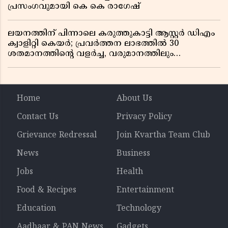
പ്രസംഗവുമായി കെ കെ രാഗേഷ്
ലയനത്തിന് പിന്നാലെ കരുത്തുകാട്ടി ആസ്റ്റർ ഡിഎം
ക്വാളിറ്റി കെയർ; പ്രവർത്തന ലാഭത്തിൽ 30
ശതമാനത്തിൻ്റെ വളർച്ച, വരുമാനത്തിലും
ലാഭത്തിലും വൻ കുതിപ്പ് രേഖപ്പെടുത്തി ആദ്യ പാദ
റിപ്പോർട്ട് പുറത്ത്
Home
About Us
Contact Us
Privacy Policy
Grievance Redressal
Join Kvartha Team Club
News
Business
Jobs
Health
Food & Recipes
Entertainment
Education
Technology
Aadhaar & PAN News
Gadgets