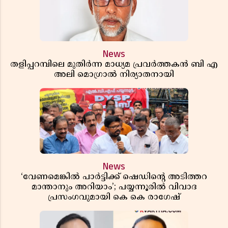
News
തളിപ്പറമ്പിലെ മുതിർന്ന മാധ്യമ പ്രവർത്തകൻ ബി എ
അലി മൊഗ്രാൽ നിര്യാതനായി
News
‘വേണമെങ്കിൽ പാർട്ടിക്ക് ഷെഡിൻ്റെ അടിത്തറ
മാന്താനും അറിയാം’; പയ്യന്നൂരിൽ വിവാദ
പ്രസംഗവുമായി കെ കെ രാഗേഷ്