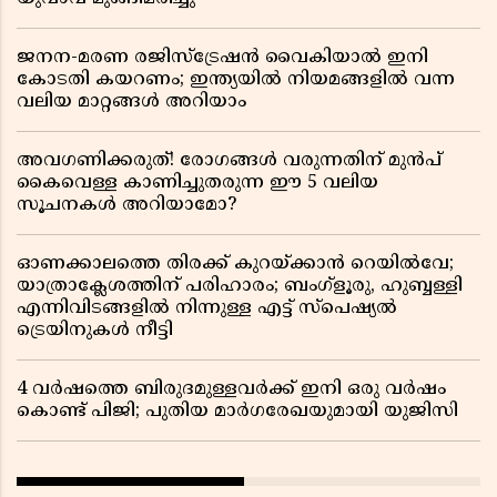
ജനന-മരണ രജിസ്ട്രേഷൻ വൈകിയാൽ ഇനി
കോടതി കയറണം; ഇന്ത്യയിൽ നിയമങ്ങളിൽ വന്ന
വലിയ മാറ്റങ്ങൾ അറിയാം
അവഗണിക്കരുത്! രോഗങ്ങൾ വരുന്നതിന് മുൻപ്
കൈവെള്ള കാണിച്ചുതരുന്ന ഈ 5 വലിയ
സൂചനകൾ അറിയാമോ?
ഓണക്കാലത്തെ തിരക്ക് കുറയ്ക്കാൻ റെയിൽവേ;
യാത്രാക്ലേശത്തിന് പരിഹാരം; ബംഗ്ളൂരു, ഹുബ്ബള്ളി
എന്നിവിടങ്ങളിൽ നിന്നുള്ള എട്ട് സ്പെഷ്യൽ
ട്രെയിനുകൾ നീട്ടി
4 വർഷത്തെ ബിരുദമുള്ളവർക്ക് ഇനി ഒരു വർഷം
കൊണ്ട് പിജി; പുതിയ മാർഗരേഖയുമായി യുജിസി