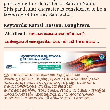
portraying the character of Balram Naidu.
This particular character is considered to be a
favourite of the Hey Ram actor.
Keywords: Kamal Hassan, Daughters,
Also Read -
വടകര മയക്കുമരുന്ന് കേസ്;
ബിആർസി അധ്യാപിക കെ സി കീർത്തനയെ
പോലീസ് കസ്റ്റഡിയിൽ വിട്ടു
ഇവിടെ വായനക്കാർക്ക് അഭിപ്രായങ്ങൾ
രേഖപ്പെടുത്താം. സ്വതന്ത്രമായ ചിന്തയും അഭിപ്രായ
പ്രകടനവും പ്രോത്സാഹിപ്പിക്കുന്നു. എന്നാൽ ഇവ
കെവാർത്തയുടെ അഭിപ്രായങ്ങളായി
കണക്കാക്കരുത്. അധിക്ഷേപങ്ങളും വിദ്വേഷ - അശ്ലീല
പരാമർശങ്ങളും പാടുള്ളതല്ല. ലംഘിക്കുന്നവർക്ക്
ശക്തമായ നിയമനടപടി നേരിടേണ്ടി വന്നേക്കാം.