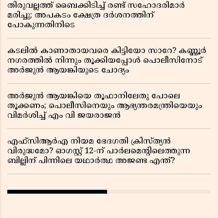
തിരുവല്ലത്ത് ബൈക്കിടിച്ച് രണ്ട് സഹോദരിമാർ
മരിച്ചു; അപകടം ക്ഷേത്ര ദർശനത്തിന്
പോകുന്നതിനിടെ
കടലിൽ കാണാതായവരെ കിട്ടിയോ സാറേ? കണ്ണൂർ
നഗരത്തിൽ നിന്നും തൂക്കിയപ്പോൾ പൊലീസിനോട്
അർജുൻ ആയങ്കിയുടെ ചോദ്യം
അർജുൻ ആയങ്കിയെ തൂഫാനിലേതു പോലെ
തൂക്കണം; പൊലീസിനെയും ആഭ്യന്തരമന്ത്രിയെയും
വിമർശിച്ച് എം വി ജയരാജൻ
എഫ്സിആർഎ നിയമ ഭേദഗതി ക്രിസ്ത്യൻ
വിരുദ്ധമോ? ഓഗസ്റ്റ് 12-ന് പാർലമെന്റിലെത്തുന്ന
ബില്ലിന് പിന്നിലെ യഥാർത്ഥ അജണ്ട എന്ത്?