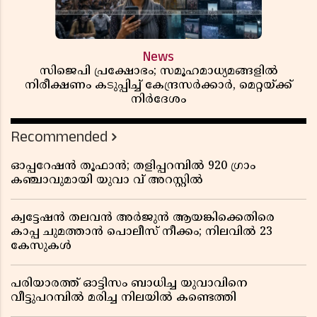
News
സിജെപി പ്രക്ഷോഭം; സമൂഹമാധ്യമങ്ങളിൽ
നിരീക്ഷണം കടുപ്പിച്ച് കേന്ദ്രസർക്കാർ, മെറ്റയ്ക്ക്
നിർദേശം
Recommended
ഓപ്പറേഷൻ തൂഫാൻ; തളിപ്പറമ്പിൽ 920 ഗ്രാം
കഞ്ചാവുമായി യുവാ വ് അറസ്റ്റിൽ
ക്വട്ടേഷൻ തലവൻ അർജുൻ ആയങ്കിക്കെതിരെ
കാപ്പ ചുമത്താൻ പൊലീസ് നീക്കം; നിലവിൽ 23
കേസുകൾ
പരിയാരത്ത് ഓട്ടിസം ബാധിച്ച യുവാവിനെ
വീട്ടുപറമ്പിൽ മരിച്ച നിലയിൽ കണ്ടെത്തി