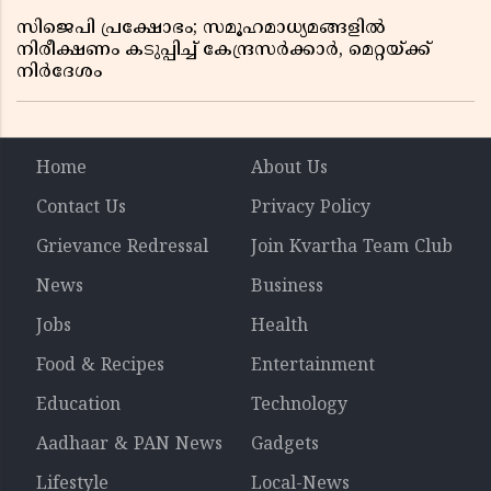
സിജെപി പ്രക്ഷോഭം; സമൂഹമാധ്യമങ്ങളിൽ
നിരീക്ഷണം കടുപ്പിച്ച് കേന്ദ്രസർക്കാർ, മെറ്റയ്ക്ക്
നിർദേശം
Home
About Us
Contact Us
Privacy Policy
Grievance Redressal
Join Kvartha Team Club
News
Business
Jobs
Health
Food & Recipes
Entertainment
Education
Technology
Aadhaar & PAN News
Gadgets
Lifestyle
Local-News