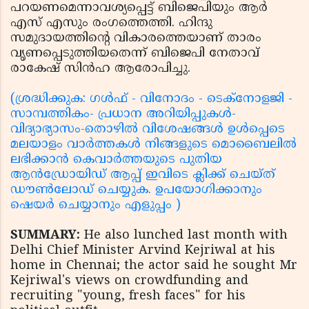
പറയണമെന്നാവശ്യപ്പെട്ട് ബിജെപിയും ആര്‍
എസ് എസും രംഗത്തെത്തി. ഹിന്ദു
സമുദായത്തിന്റെ വികാരത്തെയാണ് താരം
വൃണപ്പെടുത്തിയതെന്ന് ബിജെപി നേതാവ്
രാകേഷ് സിന്‍ഹ ആരോപിച്ചു.
(ശ്രദ്ധിക്കുക: ഗൾഫ് - വിനോദം - ടെക്നോളജി -
സാമ്പത്തികം- പ്രധാന അറിയിപ്പുകൾ-
വിദ്യാഭ്യാസം-തൊഴിൽ വിശേഷങ്ങൾ ഉൾപ്പെടെ
മലയാളം വാർത്തകൾ നിങ്ങളുടെ മൊബൈലിൽ
ലഭിക്കാൻ കെവാർത്തയുടെ പുതിയ
ആൻഡ്രോയിഡ് ആപ്പ് ഇവിടെ ക്ലിക്ക് ചെയ്ത്
ഡൗൺലോഡ് ചെയ്യുക. ഉപയോഗിക്കാനും
ഷെയർ ചെയ്യാനും എളുപ്പം )
SUMMARY:
He also lunched last month with
Delhi Chief Minister Arvind Kejriwal at his
home in Chennai; the actor said he sought Mr
Kejriwal's views on crowdfunding and
recruiting "young, fresh faces" for his