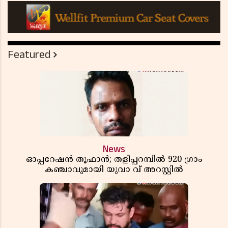
Featured
News
ഓപ്പറേഷൻ തൂഫാൻ; തളിപ്പറമ്പിൽ 920 ഗ്രാം
കഞ്ചാവുമായി യുവാ വ് അറസ്റ്റിൽ