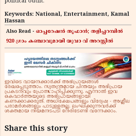
political outfit.
Keywords: National, Entertainment, Kamal
Hassan
Also Read -
ഓപ്പറേഷൻ തൂഫാൻ; തളിപ്പറമ്പിൽ
920 ഗ്രാം കഞ്ചാവുമായി യുവാ വ് അറസ്റ്റിൽ
ഇവിടെ വായനക്കാർക്ക് അഭിപ്രായങ്ങൾ
രേഖപ്പെടുത്താം. സ്വതന്ത്രമായ ചിന്തയും അഭിപ്രായ
പ്രകടനവും പ്രോത്സാഹിപ്പിക്കുന്നു. എന്നാൽ ഇവ
കെവാർത്തയുടെ അഭിപ്രായങ്ങളായി
കണക്കാക്കരുത്. അധിക്ഷേപങ്ങളും വിദ്വേഷ - അശ്ലീല
പരാമർശങ്ങളും പാടുള്ളതല്ല. ലംഘിക്കുന്നവർക്ക്
ശക്തമായ നിയമനടപടി നേരിടേണ്ടി വന്നേക്കാം.
Share this story