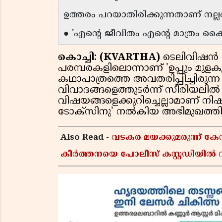
ഉത്തരം പറയാതിരിക്കുന്നതാണ് നല്ലതെ
● 'എൻ്റെ ജീവിതം എൻ്റെ മാത്രം കൈക
കൊച്ചി: (KVARTHA)
ടെലിവിഷൻ പ
പരമ്പരകളിലൊന്നാണ് 'ഉപ്പും മുള
കഥാപാത്രത്തെ അവതരിപ്പിച്ചിരുന്
വിവാദങ്ങളെത്തുടർന്ന് സീരിയലിൽ 
വിഷയങ്ങളെക്കുറിച്ചെല്ലാമാണ് ന
ടോക്സിനു' നൽകിയ അഭിമുഖത്തിൽ
Also Read -
വടകര മയക്കുമരുന്ന് 
കീർത്തനയെ പോലീസ് കസ്റ്റഡിയിൽ വി