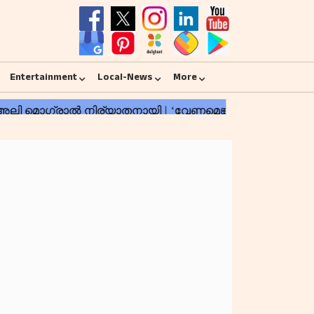
Entertainment
Local-News
More