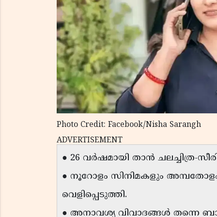
Photo Credit: Facebook/Nisha Sarangh
ADVERTISEMENT
● 26 വർഷമായി താൻ ചലച്ചിത്ര-സീര
● നൂറോളം സിനിമകളും അമ്പതോളം സ
വെളിപ്പെടുത്തി.
● അനാവശ്യ വിവാദങ്ങൾ തന്നെ ബാധിക്