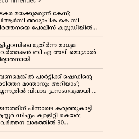
ecommended
കുതിപ്പ് രേഖപ്പെടുത്തി ആദ്യ പാദ
റിപ്പോർട്ട് പുറത്ത്
ടകര മയക്കുമരുന്ന് കേസ്;
ിആർസി അധ്യാപിക കെ സി
ീർത്തനയെ പോലീസ് കസ്റ്റഡിയിൽ
ട്ടു
ിപ്പറമ്പിലെ മുതിർന്ന മാധ്യമ
്രവർത്തകൻ ബി എ അലി മൊഗ്രാൽ
ിര്യാതനായി
വേണമെങ്കിൽ പാർട്ടിക്ക് ഷെഡിൻ്റെ
ടിത്തറ മാന്താനും അറിയാം’;
യ്യന്നൂരിൽ വിവാദ പ്രസംഗവുമായി കെ
െ രാഗേഷ്
യനത്തിന് പിന്നാലെ കരുത്തുകാട്ടി
സ്റ്റർ ഡിഎം ക്വാളിറ്റി കെയർ;
്രവർത്തന ലാഭത്തിൽ 30
തമാനത്തിൻ്റെ വളർച്ച,
രുമാനത്തിലും ലാഭത്തിലും വൻ