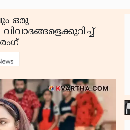
ും ഒരു
 വിവാദങ്ങളെക്കുറിച്ച്
രംഗ്