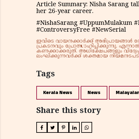
Article Summary: Nisha Sarang ta
her 26-year career.
#NishaSarang #UppumMulakum #Ma
#ControversyFree #NewSerial
ഇവിടെ വായനക്കാർക്ക് അഭിപ്രായങ്ങൾ രേഖപ
പ്രകടനവും പ്രോത്സാഹിപ്പിക്കുന്നു. എന
കണക്കാക്കരുത്. അധിക്ഷേപങ്ങളും വിദ്വേഷ
ലംഘിക്കുന്നവർക്ക് ശക്തമായ നിയമനടപടി 
Tags
Kerala News
News
Malayala
Share this story