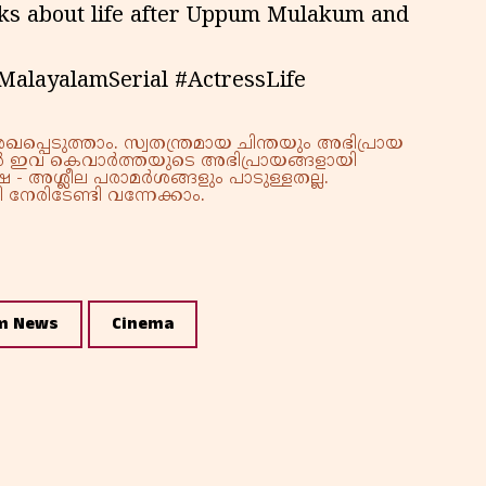
lks about life after Uppum Mulakum and
layalamSerial #ActressLife
്പെടുത്താം. സ്വതന്ത്രമായ ചിന്തയും അഭിപ്രായ
്നാൽ ഇവ കെവാർത്തയുടെ അഭിപ്രായങ്ങളായി
 - അശ്ലീല പരാമർശങ്ങളും പാടുള്ളതല്ല.
നേരിടേണ്ടി വന്നേക്കാം.
m News
Cinema