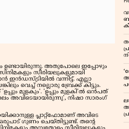
R
വ
ബ
ക
വി
തള
പ
ന
ിതം ഉണ്ടായിരുന്നു. അതുപോലെ ഇപ്പോഴും
‘
സിനിമകളും സീരിയലുകളുമായി
അ
 ഇൻഡസ്ട്രിയിൽ വന്നിട്ട്. എല്ലാ
പ
ലും വെച്ച് നല്ലൊരു ബ്രേക്ക് കിട്ടും.
ക
പ്പും മുളകും'. 'ഉപ്പും മുളകി'ൽ ഒൻപത്
ാലം അവിടെയായിരുന്നു', നിഷാ സാരംഗ്
ല
ആ
പ
നയിക്കാനുള്ള പ്ലാറ്റ്ഫോമാണ് അവിടെ
ശ
രുപാട് ഗുണം ചെയ്തിട്ടുണ്ട്. തൻ്റെ
വ
ിനിമകളും അമ്പതോളം സീരിയലുകളും