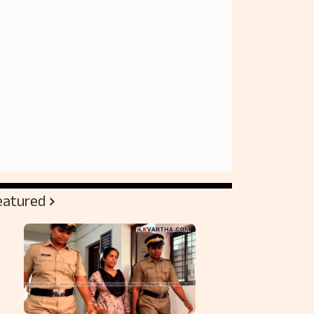
eatured