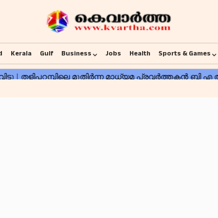
d
Kerala
Gulf
Business
Jobs
Health
Sports & Games