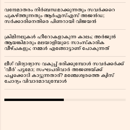
വന്ദേമാതരം നിർബന്ധമാക്കുന്നതും സവർക്കറെ
പുകഴ്ത്തുന്നതും ആർഎസ്എസ് അജൻഡ;
സർക്കാരിനെതിരെ പിണറായി വിജയൻ
ക്രിമിനലുകൾ ഹീറോകളാകുന്ന കാലം; അർജുൻ
ആയങ്കിമാരും മലയാളിയുടെ സാംസ്കാരിക
വീഴ്ചകളും; നമ്മൾ എങ്ങോട്ടാണ് പോകുന്നത്
ലീഗ് വിദ്യാഭ്യാസ വകുപ്പ് ഭരിക്കുമ്പോൾ സവർക്കർക്ക്
'വീർ' പട്ടമോ; സംഘപരിവാർ അജണ്ടയ്ക്ക്
പച്ചക്കൊടി കാട്ടുന്നതാര്? മഞ്ചേശ്വരത്തെ ക്വിസ്
ചോദ്യം വിവാദമാവുമ്പോൾ