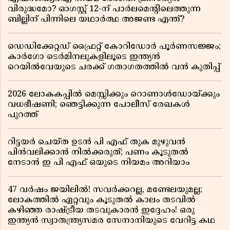
വിരുദ്ധമോ? ഓഗസ്റ്റ് 12-ന് പാർലമെന്റിലെത്തുന്ന
ബില്ലിന് പിന്നിലെ യഥാർത്ഥ അജണ്ട എന്ത്?
ഡെഡിക്കേറ്റഡ് ഫ്രൈറ്റ് കോറിഡോർ പൂർണസജ്ജം;
കാർഗോ ടെർമിനലുകളിലൂടെ ഇന്ത്യൻ
റെയിൽവേയുടെ ചരക്ക് ഗതാഗതത്തിൽ വൻ കുതിപ്പ്
2026 ലോകകപ്പിൽ മെസ്സിക്കും റൊണാൾഡോയ്ക്കും
വധഭീഷണി; ഞെട്ടിക്കുന്ന പോലീസ് രേഖകൾ
പുറത്ത്
റിട്ടയർ ചെയ്ത ഉടൻ പി എഫ് തുക മുഴുവൻ
പിൻവലിക്കാൻ നിൽക്കരുത്; പണം കൂടുതൽ
നേടാൻ ഇ പി എഫ് ഒയുടെ നിയമം അറിയാം
47 വർഷം ജയിലിൽ! സവർക്കറല്ല, മണ്ടേലയുമല്ല;
ലോകത്തിൽ ഏറ്റവും കൂടുതൽ കാലം തടവിൽ
കഴിഞ്ഞ രാഷ്ട്രീയ തടവുകാരൻ ഇദ്ദേഹം! ഒരു
ഇന്ത്യൻ സ്വാതന്ത്ര്യസമര സേനാനിയുടെ വേറിട്ട കഥ