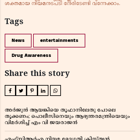
ശക്തമായ നിയമനടപടി നേരിടേണ്ടി വന്നേക്കാം.
Tags
News
entertainments
Drug Awareness
Share this story
അർജുൻ ആയങ്കിയെ തൂഫാനിലേതു പോലെ
തൂക്കണം; പൊലീസിനെയും ആഭ്യന്തരമന്ത്രിയെയും
വിമർശിച്ച് എം വി ജയരാജൻ
എഫ്സിആർഎ നിയമ ഭേദഗതി ക്രിസ്ത്യൻ