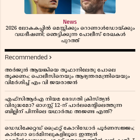
News
2026 ലോകകപ്പിൽ മെസ്സിക്കും റൊണാൾഡോയ്ക്കും
വധഭീഷണി; ഞെട്ടിക്കുന്ന പോലീസ് രേഖകൾ
പുറത്ത്
Recommended
അർജുൻ ആയങ്കിയെ തൂഫാനിലേതു പോലെ
തൂക്കണം; പൊലീസിനെയും ആഭ്യന്തരമന്ത്രിയെയും
വിമർശിച്ച് എം വി ജയരാജൻ
എഫ്സിആർഎ നിയമ ഭേദഗതി ക്രിസ്ത്യൻ
വിരുദ്ധമോ? ഓഗസ്റ്റ് 12-ന് പാർലമെന്റിലെത്തുന്ന
ബില്ലിന് പിന്നിലെ യഥാർത്ഥ അജണ്ട എന്ത്?
ഡെഡിക്കേറ്റഡ് ഫ്രൈറ്റ് കോറിഡോർ പൂർണസജ്ജം;
കാർഗോ ടെർമിനലുകളിലൂടെ ഇന്ത്യൻ