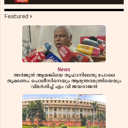
Featured
News
അർജുൻ ആയങ്കിയെ തൂഫാനിലേതു പോലെ
തൂക്കണം; പൊലീസിനെയും ആഭ്യന്തരമന്ത്രിയെയും
വിമർശിച്ച് എം വി ജയരാജൻ