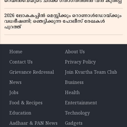
റെയിൽവേയുടെ ചരക്ക് ഗതാഗതത്തിൽ വൻ കുതിപ്പ്
2026 ലോകകപ്പിൽ മെസ്സിക്കും റൊണാൾഡോയ്ക്കും
വധഭീഷണി; ഞെട്ടിക്കുന്ന പോലീസ് രേഖകൾ
പുറത്ത്
Home
About Us
Contact Us
Privacy Policy
Grievance Redressal
Join Kvartha Team Club
News
Business
Jobs
Health
Food & Recipes
Entertainment
Education
Technology
Aadhaar & PAN News
Gadgets