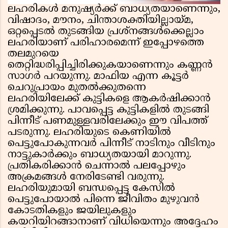
ലഹരികൾ മനുഷ്യർക്ക് ബാധ്യതയാണെന്നും,
വിഷാദം, മൗനം, ചിന്താശക്തിയില്ലായ്മ,
ഒറ്റപ്പെടൽ തുടങ്ങിയ പ്രശ്നങ്ങൾക്കെല്ലാം
ലഹരിയാണ് പരിഹാരമെന്ന് ഇപ്പോഴത്തെ
തലമുറയെ
തെറ്റിദ്ധരിപ്പിച്ചിരിക്കുകയാണെന്നും കണ്ണൻ
സാഗർ പറയുന്നു. മാഫിയ എന്ന കൂട്ടർ
ചെറുപ്രായം മുതൽക്കുതന്നെ
ലഹരിയിലേക്ക് കുട്ടികളെ ആകർഷിക്കാൻ
ശ്രമിക്കുന്നു. പാവപ്പെട്ട കുട്ടികളിൽ തുടങ്ങി
പിന്നീട് പണമുള്ളവരിലേക്കും ഈ വിപത്ത്
പടരുന്നു. ലഹരിയുടെ കെണിയിൽ
പെട്ടുപോകുന്നവർ പിന്നീട് നാടിനും വീടിനും
നാട്ടുകാർക്കും ബാധ്യതയായി മാറുന്നു.
പ്രതികരിക്കാൻ ചെന്നാൽ പലപ്പോഴും
അക്രമങ്ങൾ നേരിടേണ്ടി വരുന്നു.
ലഹരിയുമായി ബന്ധപ്പെട്ട കേസിൽ
പെട്ടുപോയാൽ പിന്നെ ജീവിതം മുഴുവൻ
കോടതികളും ജയിലുകളും
കയറിയിറങ്ങാനാണ് വിധിയെന്നും അദ്ദേഹം