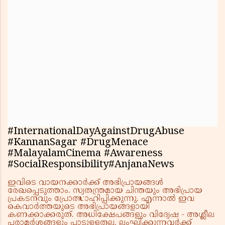
#InternationalDayAgainstDrugAbuse
#KannanSagar #DrugMenace
#MalayalamCinema #Awareness
#SocialResponsibility#AnjanaNews
ഇവിടെ വായനക്കാർക്ക് അഭിപ്രായങ്ങൾ
രേഖപ്പെടുത്താം. സ്വതന്ത്രമായ ചിന്തയും അഭിപ്രായ
പ്രകടനവും പ്രോത്സാഹിപ്പിക്കുന്നു. എന്നാൽ ഇവ
കെവാർത്തയുടെ അഭിപ്രായങ്ങളായി
കണക്കാക്കരുത്. അധിക്ഷേപങ്ങളും വിദ്വേഷ - അശ്ലീല
പരാമർശങ്ങളും പാടുള്ളതല്ല. ലംഘിക്കുന്നവർക്ക്