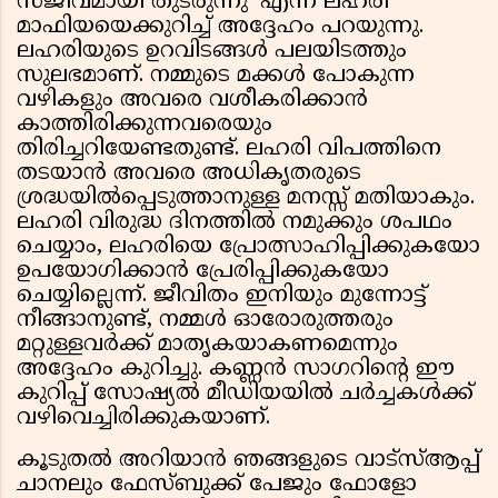
സജീവമായി തുടരുന്നു’ എന്ന് ലഹരി
മാഫിയയെക്കുറിച്ച് അദ്ദേഹം പറയുന്നു.
ലഹരിയുടെ ഉറവിടങ്ങൾ പലയിടത്തും
സുലഭമാണ്. നമ്മുടെ മക്കൾ പോകുന്ന
വഴികളും അവരെ വശീകരിക്കാൻ
കാത്തിരിക്കുന്നവരെയും
തിരിച്ചറിയേണ്ടതുണ്ട്. ലഹരി വിപത്തിനെ
തടയാൻ അവരെ അധികൃതരുടെ
ശ്രദ്ധയിൽപ്പെടുത്താനുള്ള മനസ്സ് മതിയാകും.
ലഹരി വിരുദ്ധ ദിനത്തിൽ നമുക്കും ശപഥം
ചെയ്യാം, ലഹരിയെ പ്രോത്സാഹിപ്പിക്കുകയോ
ഉപയോഗിക്കാൻ പ്രേരിപ്പിക്കുകയോ
ചെയ്യില്ലെന്ന്. ജീവിതം ഇനിയും മുന്നോട്ട്
നീങ്ങാനുണ്ട്, നമ്മൾ ഓരോരുത്തരും
മറ്റുള്ളവർക്ക് മാതൃകയാകണമെന്നും
അദ്ദേഹം കുറിച്ചു. കണ്ണൻ സാഗറിന്റെ ഈ
കുറിപ്പ് സോഷ്യൽ മീഡിയയിൽ ചർച്ചകൾക്ക്
വഴിവെച്ചിരിക്കുകയാണ്.
കൂടുതൽ അറിയാൻ ഞങ്ങളുടെ വാട്സ്ആപ്പ്
ചാനലും ഫേസ്ബുക്ക് പേജും ഫോളോ