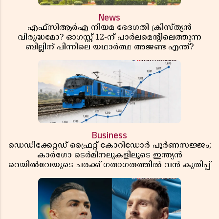
News
എഫ്സിആർഎ നിയമ ഭേദഗതി ക്രിസ്ത്യൻ
വിരുദ്ധമോ? ഓഗസ്റ്റ് 12-ന് പാർലമെന്റിലെത്തുന്ന
ബില്ലിന് പിന്നിലെ യഥാർത്ഥ അജണ്ട എന്ത്?
Business
ഡെഡിക്കേറ്റഡ് ഫ്രൈറ്റ് കോറിഡോർ പൂർണസജ്ജം;
കാർഗോ ടെർമിനലുകളിലൂടെ ഇന്ത്യൻ
റെയിൽവേയുടെ ചരക്ക് ഗതാഗതത്തിൽ വൻ കുതിപ്പ്