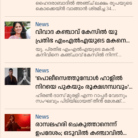
ഓർഡർ, അറസ്റ്റ്
ഹൈദരാബാദിൽ അഞ്ച് ലക്ഷം രൂപയുടെ
കൊക്കെയ്ൻ വാങ്ങാൻ ശ്രമിച്ച 34
വയസ്സുകാരിയായ വനിതാ ഡോക്ടർ
അറസ്റ്റിലായി. മുംബൈയിലെ
News
ഇടനിലക്കാരൻ വഴിയാണ് യുവതി
വിവാദ കഞ്ചാവ് കേസിൽ യു
ലഹരിമരുന്ന് ഓർഡർ ചെയ്തത്.
പ്രതിഭ എംഎൽഎയുടെ മകനെ
ഒഴിവാക്കി എക്സൈസ്
യു. പ്രതിഭ എംഎൽഎയുടെ മകൻ
കനിവിനെ കഞ്ചാവ് കേസിൽ നിന്ന്
എക്സൈസ് ഒഴിവാക്കി. കോടതിയിൽ
സമർപ്പിച്ച ഇടക്കാല റിപ്പോർട്ടിൽ കനിവിനെ
News
പ്രതിപ്പട്ടികയിൽ നിന്ന് നീക്കി. കഞ്ചാവ്
'പൊലീസെത്തുമ്പോള്‍ ഹാളില്‍
ഉപയോഗിച്ചതിന് മതിയായ തെളിവോ
സാക്ഷികളോ
നിറയെ പുകയും രൂക്ഷഗന്ധവും';
വേടനും സംഘവും പിടിയിലായത്
ഹിരണ്‍ ദാസ് മുരളി എന്ന റാപ്പര്‍ വേടനും
സംഘവും പിടിയിലായത് തീന്‍ മേശക്ക്
തീന്‍ മേശക്ക് ചുറ്റുമിരുന്ന്
ചുറ്റുമിരുന്ന് കഞ്ചാവ്
കഞ്ചാവ് വലിക്കുന്നതിനിടെയെന്ന്
വലിക്കുന്നതിനിടെയെന്ന് എഫ്‌ഐആര്‍
News
റിപ്പോര്‍ട്ട്. അന്വേഷണ ഉദ്യോഗസ്ഥര്‍
എഫ്‌ഐആര്‍
രാസലഹരി ചെകുത്താനെന്ന്
സ്ഥലത്തെത്തുമ്പോള്‍ വേടന്റെ ഫ്‌ലാറ
ഉപദേശം; ഒടുവില്‍ കഞ്ചാവില്‍