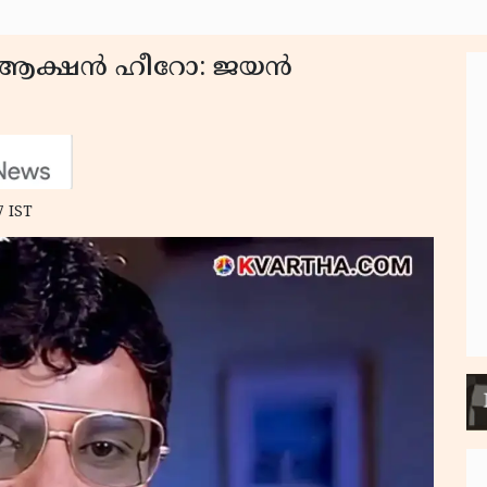
യ ആക്ഷൻ ഹീറോ: ജയൻ
7 IST