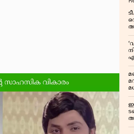
R
ട
വ
അ
മു
മ
‘
വ
നി
എ
വ
മണ
മ
മധ
ഈ
ട
അ
റ