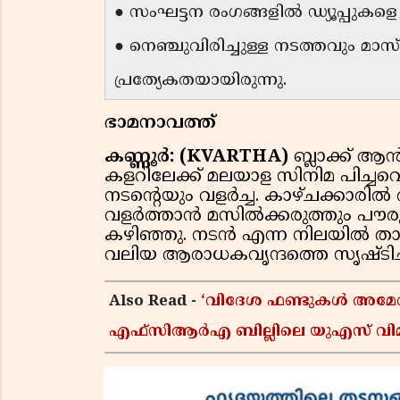
● സംഘട്ടന രംഗങ്ങളിൽ ഡ്യൂപ്പുകള
● നെഞ്ചുവിരിച്ചുള്ള നടത്തവും 
പ്രത്യേകതയായിരുന്നു.
ഭാമനാവത്ത്
കണ്ണൂർ: (KVARTHA)
ബ്ലാക്ക് ആൻ
കളറിലേക്ക് മലയാള സിനിമ പിച്ചവ
നടന്റെയും വളർച്ച. കാഴ്ചക്കാരി
വളർത്താൻ മസിൽക്കരുത്തും പൗരു
കഴിഞ്ഞു. നടൻ എന്ന നിലയിൽ താര
വലിയ ആരാധകവൃന്ദത്തെ സൃഷ്ടിച്
Also Read -
‘വിദേശ ഫണ്ടുകൾ അമേരിക്ക
എഫ്സിആർഎ ബില്ലിലെ യുഎസ് വിമർശ