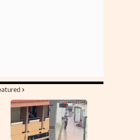
eatured