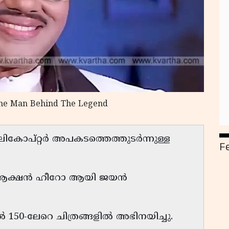
 The Man Behind The Legend
ലികോപ്റ്റർ അപകടത്തെത്തുടർന്നുള്ള
F
െ ആക്ഷൻ ഹീറോ ആയി ജയൻ
ൽ 150-ലേറെ ചിത്രങ്ങളിൽ അഭിനയിച്ചു.