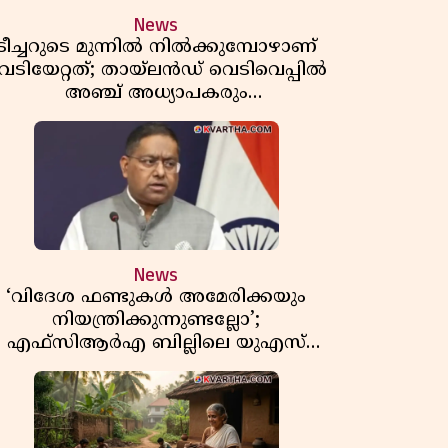
News
ടീച്ചറുടെ മുന്നിൽ നിൽക്കുമ്പോഴാണ്
െടിയേറ്റത്; തായ്‌ലൻഡ് വെടിവെപ്പിൽ
അഞ്ച് അധ്യാപകരും
മുത്തശ്ശീമുത്തശ്ശന്മാരും കൊല്ലപ്പെട്ടു,
മരണസംഖ്യ 7; ഞെട്ടിക്കുന്ന
വെളിപ്പെടുത്തലുകൾ
News
‘വിദേശ ഫണ്ടുകൾ അമേരിക്കയും
നിയന്ത്രിക്കുന്നുണ്ടല്ലോ’;
എഫ്സിആർഎ ബില്ലിലെ യുഎസ്
ിമർശനങ്ങൾക്ക് മറുപടിയുമായി ഇന്ത്യ