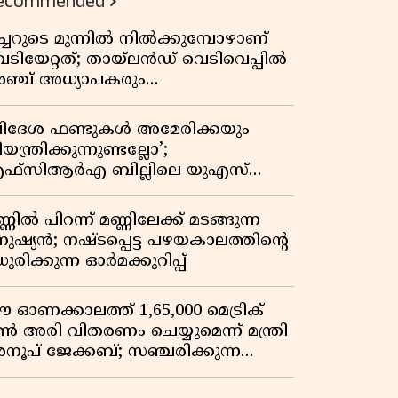
ecommended
ീച്ചറുടെ മുന്നിൽ നിൽക്കുമ്പോഴാണ്
െടിയേറ്റത്; തായ്‌ലൻഡ് വെടിവെപ്പിൽ
ഞ്ച് അധ്യാപകരും
ത്തശ്ശീമുത്തശ്ശന്മാരും കൊല്ലപ്പെട്ടു,
രണസംഖ്യ 7; ഞെട്ടിക്കുന്ന
വിദേശ ഫണ്ടുകൾ അമേരിക്കയും
െളിപ്പെടുത്തലുകൾ
യന്ത്രിക്കുന്നുണ്ടല്ലോ’;
ഫ്സിആർഎ ബില്ലിലെ യുഎസ്
ിമർശനങ്ങൾക്ക് മറുപടിയുമായി ഇന്ത്യ
്ണിൽ പിറന്ന് മണ്ണിലേക്ക് മടങ്ങുന്ന
നുഷ്യൻ; നഷ്ടപ്പെട്ട പഴയകാലത്തിൻ്റെ
ുരിക്കുന്ന ഓർമക്കുറിപ്പ്
 ഓണക്കാലത്ത് 1,65,000 മെട്രിക്
ൺ അരി വിതരണം ചെയ്യുമെന്ന് മന്ത്രി
നൂപ് ജേക്കബ്; സഞ്ചരിക്കുന്ന
േഷൻ കടകൾക്ക് തുടക്കം