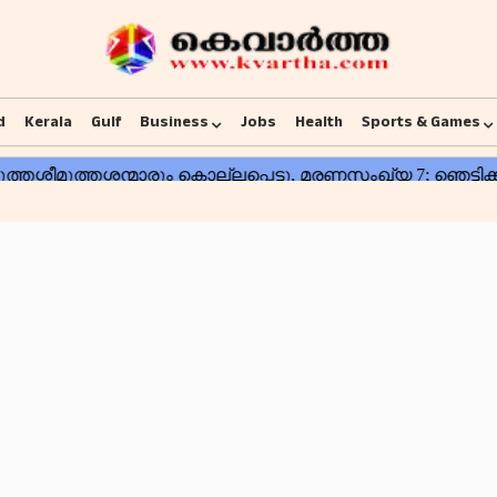
d
Kerala
Gulf
Business
Jobs
Health
Sports & Games