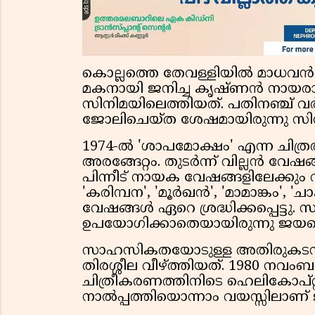
കൊല്ലത്തെ തേവള്ളിയിൽ മാധവൻ 
മകനായി ജനിച്ച കൃഷ്ണൻ നായരാ
സിനിമയിലെത്തിയത്. പതിനഞ്ച
ജോലിചെയ്ത ശേഷമായിരുന്നു സിനി
1974-ൽ 'ശാപമോക്ഷം' എന്ന ചിത്
അരങ്ങേറ്റം. തുടർന്ന് വില്ലൻ വേ
പിന്നീട് നായക വേഷങ്ങളിലേക്കും വ
'കരിമ്പന', 'മൂർഖൻ', 'മാമാങ്കം', '
വേഷങ്ങൾ ഏറെ ശ്രദ്ധിക്കപ്പെട്ടു.
ഉപയോഗിക്കാതെയായിരുന്നു ജയന്റ
സാഹസികതയോടുള്ള അതിരുകടന്ന 
തിരശ്ശീല വീഴ്ത്തിയത്. 1980 നവം
ചിത്രീകരണത്തിനിടെ ഹെലികോപ്റ്റ
നാൽപ്പത്തിയൊന്നാം വയസ്സിലാണ്