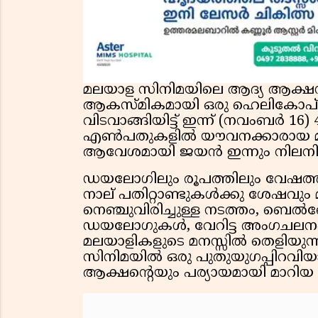
മലയാള സിനിമയിലെ ആദ്യ ആക്ഷൻ 
ആകസ്മികമായി ഒരു ഹെലികോപ്റ
വിടവാങ്ങിയിട്ട് ഇന്ന് (നവംബർ 1
എൺപതുകളിൽ യൗവനക്കാരായ മ
ആവേശമായി ജയൻ ഇന്നും നിലനി
ഡയലോഗിലും രൂപത്തിലും വേഷത്തി
നാല് പതിറ്റാണ്ടുകൾക്കു ശേഷവു
നെഞ്ചുവിരിച്ചുള്ള നടത്തം, ബെൽബോ
ഡയലോഗുകൾ, വേറിട്ട അംഗചലനങ
മലയാളികളുടെ മനസ്സിൽ തെളിയുന്ന
സിനിമയിൽ ഒരു പുതുയുഗപ്പിറവി
ആക്ഷന്റെയും പര്യായമായി മാറി