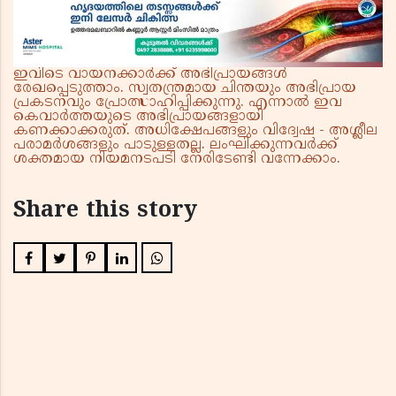
വിജയൻ
ഇവിടെ വായനക്കാർക്ക് അഭിപ്രായങ്ങൾ
രേഖപ്പെടുത്താം. സ്വതന്ത്രമായ ചിന്തയും അഭിപ്രായ
പ്രകടനവും പ്രോത്സാഹിപ്പിക്കുന്നു. എന്നാൽ ഇവ
കെവാർത്തയുടെ അഭിപ്രായങ്ങളായി
കണക്കാക്കരുത്. അധിക്ഷേപങ്ങളും വിദ്വേഷ - അശ്ലീല
പരാമർശങ്ങളും പാടുള്ളതല്ല. ലംഘിക്കുന്നവർക്ക്
ശക്തമായ നിയമനടപടി നേരിടേണ്ടി വന്നേക്കാം.
Share this story