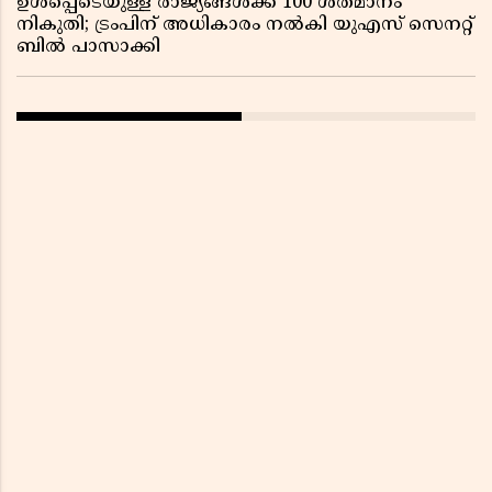
ഉൾപ്പെടെയുള്ള രാജ്യങ്ങൾക്ക് 100 ശതമാനം
നികുതി; ട്രംപിന് അധികാരം നൽകി യുഎസ് സെനറ്റ്
ബിൽ പാസാക്കി