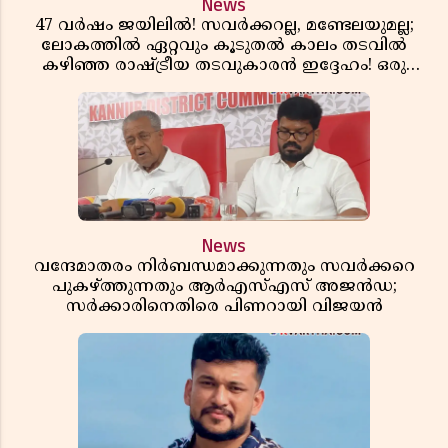
News
47 വർഷം ജയിലിൽ! സവർക്കറല്ല, മണ്ടേലയുമല്ല;
ലോകത്തിൽ ഏറ്റവും കൂടുതൽ കാലം തടവിൽ
കഴിഞ്ഞ രാഷ്ട്രീയ തടവുകാരൻ ഇദ്ദേഹം! ഒരു
ഇന്ത്യൻ സ്വാതന്ത്ര്യസമര സേനാനിയുടെ വേറിട്ട കഥ
News
വന്ദേമാതരം നിർബന്ധമാക്കുന്നതും സവർക്കറെ
പുകഴ്ത്തുന്നതും ആർഎസ്എസ് അജൻഡ;
സർക്കാരിനെതിരെ പിണറായി വിജയൻ