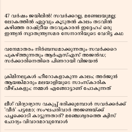
47 വർഷം ജയിലിൽ! സവർക്കറല്ല, മണ്ടേലയുമല്ല;
ലോകത്തിൽ ഏറ്റവും കൂടുതൽ കാലം തടവിൽ
കഴിഞ്ഞ രാഷ്ട്രീയ തടവുകാരൻ ഇദ്ദേഹം! ഒരു
ഇന്ത്യൻ സ്വാതന്ത്ര്യസമര സേനാനിയുടെ വേറിട്ട കഥ
വന്ദേമാതരം നിർബന്ധമാക്കുന്നതും സവർക്കറെ
പുകഴ്ത്തുന്നതും ആർഎസ്എസ് അജൻഡ;
സർക്കാരിനെതിരെ പിണറായി വിജയൻ
ക്രിമിനലുകൾ ഹീറോകളാകുന്ന കാലം; അർജുൻ
ആയങ്കിമാരും മലയാളിയുടെ സാംസ്കാരിക
വീഴ്ചകളും; നമ്മൾ എങ്ങോട്ടാണ് പോകുന്നത്
ലീഗ് വിദ്യാഭ്യാസ വകുപ്പ് ഭരിക്കുമ്പോൾ സവർക്കർക്ക്
'വീർ' പട്ടമോ; സംഘപരിവാർ അജണ്ടയ്ക്ക്
പച്ചക്കൊടി കാട്ടുന്നതാര്? മഞ്ചേശ്വരത്തെ ക്വിസ്
ചോദ്യം വിവാദമാവുമ്പോൾ