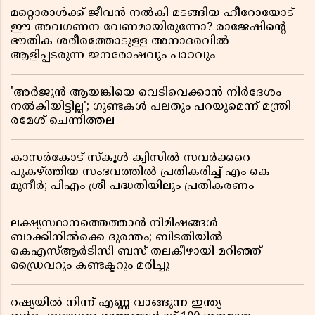
മറ്റൊരാൾക്ക് ജീവൻ നൽകി മടങ്ങിയ ഹീറോയോട്
ഈ അവഗണന വേണമായിരുന്നോ? രാജേഷിൻ്റെ
ഭൗതിക ശരീരത്തോടുള്ള അനാദരവിൽ
ആളിപ്പടരുന്ന ജനരോഷവും പാഠവും
'അർജുൻ ആയങ്കിയെ വെടിവെക്കാൻ നിർദേശം
നൽകിയിട്ടില്ല'; ഗുണ്ടകൾ പലതും പറയുമെന്ന് മന്ത്രി
രമേശ് ചെന്നിത്തല
കാസർകോട് സ്കൂൾ ക്വിസിൽ സവർക്കറെ
പുകഴ്ത്തിയ സംഭവത്തിൽ പ്രതികരിച്ച് എം കെ
മുനീർ; പിഎം ശ്രീ പദ്ധതിയിലും പ്രതികരണം
ലക്ഷ്യസ്ഥാനത്തെത്താൻ നിമിഷങ്ങൾ
ബാക്കിനിൽക്കെ ദുരന്തം; ബിടതിയിൽ
കെഎസ്ആർടിസി ബസ് തലകീഴായി മറിഞ്ഞ്
ഡ്രൈവറും കണ്ടക്ടറും മരിച്ചു
റഷ്യയിൽ നിന്ന് എണ്ണ വാങ്ങുന്ന ഇന്ത്യ