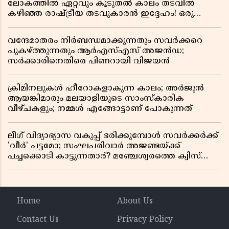
ലോകത്തിൽ ഏറ്റവും കൂടുതൽ കാലം തടവിൽ
കഴിഞ്ഞ രാഷ്ട്രീയ തടവുകാരൻ ഇദ്ദേഹം! ഒരു
ഇന്ത്യൻ സ്വാതന്ത്ര്യസമര സേനാനിയുടെ വേറിട്ട കഥ
വന്ദേമാതരം നിർബന്ധമാക്കുന്നതും സവർക്കറെ
പുകഴ്ത്തുന്നതും ആർഎസ്എസ് അജൻഡ;
സർക്കാരിനെതിരെ പിണറായി വിജയൻ
ക്രിമിനലുകൾ ഹീറോകളാകുന്ന കാലം; അർജുൻ
ആയങ്കിമാരും മലയാളിയുടെ സാംസ്കാരിക
വീഴ്ചകളും; നമ്മൾ എങ്ങോട്ടാണ് പോകുന്നത്
ലീഗ് വിദ്യാഭ്യാസ വകുപ്പ് ഭരിക്കുമ്പോൾ സവർക്കർക്ക്
'വീർ' പട്ടമോ; സംഘപരിവാർ അജണ്ടയ്ക്ക്
പച്ചക്കൊടി കാട്ടുന്നതാര്? മഞ്ചേശ്വരത്തെ ക്വിസ്
ചോദ്യം വിവാദമാവുമ്പോൾ
Home
About Us
Contact Us
Privacy Policy