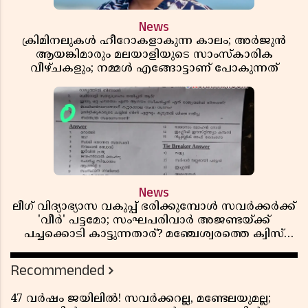
News
ക്രിമിനലുകൾ ഹീറോകളാകുന്ന കാലം; അർജുൻ
ആയങ്കിമാരും മലയാളിയുടെ സാംസ്കാരിക
വീഴ്ചകളും; നമ്മൾ എങ്ങോട്ടാണ് പോകുന്നത്
News
ലീഗ് വിദ്യാഭ്യാസ വകുപ്പ് ഭരിക്കുമ്പോൾ സവർക്കർക്ക്
'വീർ' പട്ടമോ; സംഘപരിവാർ അജണ്ടയ്ക്ക്
പച്ചക്കൊടി കാട്ടുന്നതാര്? മഞ്ചേശ്വരത്തെ ക്വിസ്
ചോദ്യം വിവാദമാവുമ്പോൾ
Recommended
47 വർഷം ജയിലിൽ! സവർക്കറല്ല, മണ്ടേലയുമല്ല;