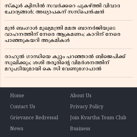
സ്കൂൾ ക്വിസിൽ സവർക്കറെ പുകഴ്ത്തി വിവാദ
ചോദ്യങ്ങൾ; അധ്യാപകന് സസ്പെൻഷൻ
മുൻ ബംഗാൾ മുഖ്യമന്ത്രി മമത ബാനർജിയുടെ
വാഹനത്തിന് നേരെ ആക്രമണം; കാറിന് നേരെ
പാഞ്ഞുകയറി അക്രമികൾ
രാഹുൽ ഗാന്ധിയെ കുറ്റം പറഞ്ഞാൽ ബിജെപിക്ക്
സുഖിക്കും; ശശി തരൂരിന്റെ വിമർശനത്തിന്
മറുപടിയുമായി കെ സി വേണുഗോപാൽ
Home
About Us
Contact Us
Privacy Policy
Grievance Redressal
Join Kvartha Team Club
News
Business