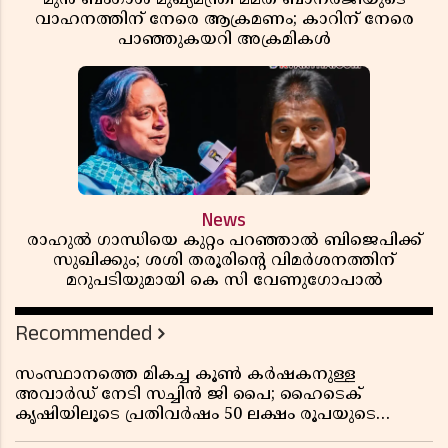
വാഹനത്തിന് നേരെ ആക്രമണം; കാറിന് നേരെ
പാഞ്ഞുകയറി അക്രമികൾ
News
രാഹുൽ ഗാന്ധിയെ കുറ്റം പറഞ്ഞാൽ ബിജെപിക്ക്
സുഖിക്കും; ശശി തരൂരിന്റെ വിമർശനത്തിന്
മറുപടിയുമായി കെ സി വേണുഗോപാൽ
Recommended
സംസ്ഥാനത്തെ മികച്ച കൂൺ കർഷകനുള്ള
അവാർഡ് നേടി സച്ചിൻ ജി പൈ; ഹൈടെക്
കൃഷിയിലൂടെ പ്രതിവർഷം 50 ലക്ഷം രൂപയുടെ
വരുമാനം