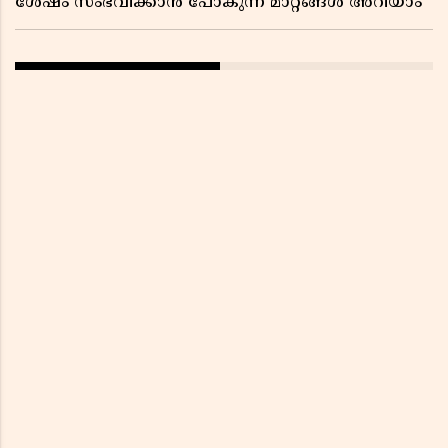
ശേഷം സംഭവിക്കാൻ പോകുന്ന മാറ്റങ്ങൾ അറിയാം