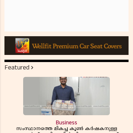
Featured
Business
സംസ്ഥാനത്തെ മികച്ച കൂൺ കർഷകനുള്ള