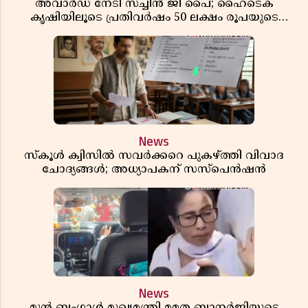
അവാർഡ് നേടി സച്ചിൻ ജി പൈ; ഹൈടെക്
കൃഷിയിലൂടെ പ്രതിവർഷം 50 ലക്ഷം രൂപയുടെ
വരുമാനം
News
സ്കൂൾ ക്വിസിൽ സവർക്കറെ പുകഴ്ത്തി വിവാദ
ചോദ്യങ്ങൾ; അധ്യാപകന് സസ്പെൻഷൻ
News
മുൻ ബംഗാൾ മുഖ്യമന്ത്രി മമത ബാനർജിയുടെ