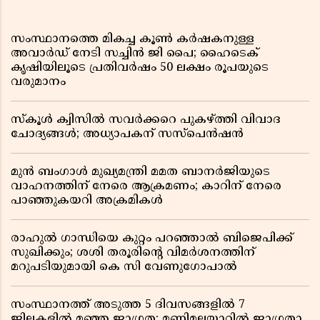
സംസ്ഥാനത്തെ മികച്ച കൂൺ കർഷകനുള്ള
അവാർഡ് നേടി സച്ചിൻ ജി പൈ; ഹൈടെക്
കൃഷിയിലൂടെ പ്രതിവർഷം 50 ലക്ഷം രൂപയുടെ
വരുമാനം
സ്കൂൾ ക്വിസിൽ സവർക്കറെ പുകഴ്ത്തി വിവാദ
ചോദ്യങ്ങൾ; അധ്യാപകന് സസ്പെൻഷൻ
മുൻ ബംഗാൾ മുഖ്യമന്ത്രി മമത ബാനർജിയുടെ
വാഹനത്തിന് നേരെ ആക്രമണം; കാറിന് നേരെ
പാഞ്ഞുകയറി അക്രമികൾ
രാഹുൽ ഗാന്ധിയെ കുറ്റം പറഞ്ഞാൽ ബിജെപിക്ക്
സുഖിക്കും; ശശി തരൂരിന്റെ വിമർശനത്തിന്
മറുപടിയുമായി കെ സി വേണുഗോപാൽ
സംസ്ഥാനത്ത് അടുത്ത 5 ദിവസങ്ങളിൽ 7
ജില്ലകളിൽ മഞ്ഞ ജാഗ്രത; മണിമലയാറിൽ ജാഗ്രതാ