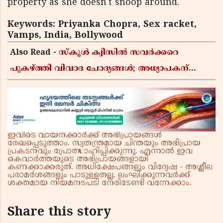
property as she doesn't snoop around.
Keywords: Priyanka Chopra, Sex racket,
Vamps, India, Bollywood
Also Read -
സ്കൂൾ ക്വിസിൽ സവർക്കറെ
പുകഴ്ത്തി വിവാദ ചോദ്യങ്ങൾ; അധ്യാപകന്
സസ്പെൻഷൻ
ഇവിടെ വായനക്കാർക്ക് അഭിപ്രായങ്ങൾ
രേഖപ്പെടുത്താം. സ്വതന്ത്രമായ ചിന്തയും അഭിപ്രായ
പ്രകടനവും പ്രോത്സാഹിപ്പിക്കുന്നു. എന്നാൽ ഇവ
കെവാർത്തയുടെ അഭിപ്രായങ്ങളായി
കണക്കാക്കരുത്. അധിക്ഷേപങ്ങളും വിദ്വേഷ - അശ്ലീല
പരാമർശങ്ങളും പാടുള്ളതല്ല. ലംഘിക്കുന്നവർക്ക്
ശക്തമായ നിയമനടപടി നേരിടേണ്ടി വന്നേക്കാം.
Share this story