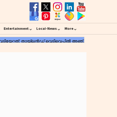
Entertainment
Local-News
More