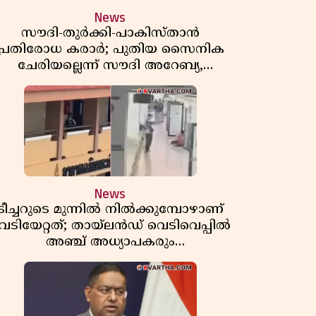
News
സൗദി-തുർക്കി-പാകിസ്താൻ
പ്രതിരോധ കരാർ; പുതിയ സൈനിക
ചേരിയല്ലെന്ന് സൗദി അറേബ്യ,
വിമർശനവുമായി ഇറാൻ
News
ടീച്ചറുടെ മുന്നിൽ നിൽക്കുമ്പോഴാണ്
െടിയേറ്റത്; തായ്‌ലൻഡ് വെടിവെപ്പിൽ
അഞ്ച് അധ്യാപകരും
മുത്തശ്ശീമുത്തശ്ശന്മാരും കൊല്ലപ്പെട്ടു,
മരണസംഖ്യ 7; ഞെട്ടിക്കുന്ന
വെളിപ്പെടുത്തലുകൾ