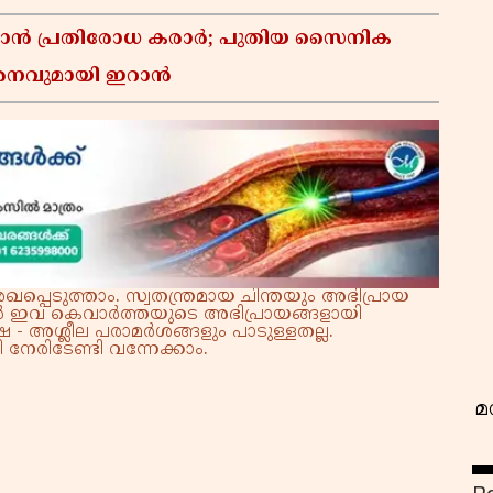
്താൻ പ്രതിരോധ കരാർ; പുതിയ സൈനിക
മർശനവുമായി ഇറാൻ
വ
്പെടുത്താം. സ്വതന്ത്രമായ ചിന്തയും അഭിപ്രായ
്നാൽ ഇവ കെവാർത്തയുടെ അഭിപ്രായങ്ങളായി
 - അശ്ലീല പരാമർശങ്ങളും പാടുള്ളതല്ല.
നേരിടേണ്ടി വന്നേക്കാം.
മ