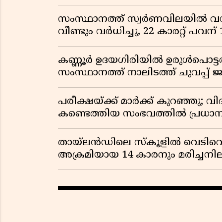
സംസ്ഥാനത്ത് സ്വർണവിലയിൽ വൻ 
വീണ്ടും വർധിച്ചു, 22 കാരറ്റ് പവന
കണ്ണൂർ ഉദയഗിരിയിൽ ഉരുൾപൊട്ടൽ; ക
സംസ്ഥാനത്ത് നാലിടത്ത് ചുവപ്പ് ജ
പരീക്ഷയ്ക്ക് മാർക്ക് കുറഞ്ഞു; വി
കണ്ടെത്തിയ സംഭവത്തിൽ പ്രധാ
തായ്‌ലൻഡിലെ സ്‌കൂളിൽ വെടിവെപ്പ
അക്രമിയായ 14 കാരനും മരിച്ചന