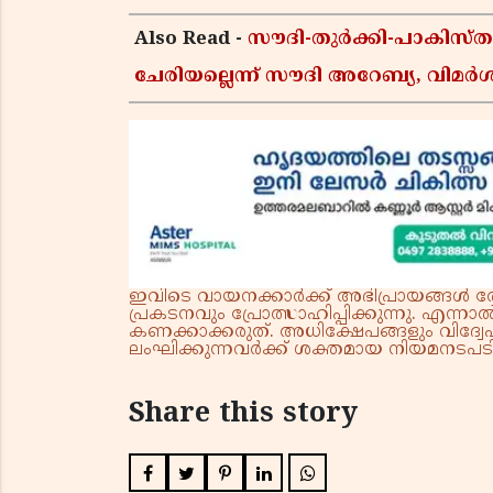
Also Read -
സൗദി-തുർക്കി-പാകിസ
ചേരിയല്ലെന്ന് സൗദി അറേബ്യ, വി
ഇവിടെ വായനക്കാർക്ക് അഭിപ്രായങ്ങൾ രേഖപ
പ്രകടനവും പ്രോത്സാഹിപ്പിക്കുന്നു. എന
കണക്കാക്കരുത്. അധിക്ഷേപങ്ങളും വിദ്വേഷ
ലംഘിക്കുന്നവർക്ക് ശക്തമായ നിയമനടപടി 
Share this story