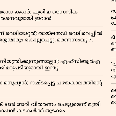
R
സ
രതിരോധ കരാർ; പുതിയ സൈനിക
പ
വിമർശനവുമായി ഇറാൻ
ച
വ
ണ് വെടിയേറ്റത്; തായ്‌ലൻഡ് വെടിവെപ്പിൽ
ട
്ശന്മാരും കൊല്ലപ്പെട്ടു, മരണസംഖ്യ 7;
വ
അ
മു
ിയന്ത്രിക്കുന്നുണ്ടല്ലോ’; എഫ്സിആർഎ
മ
‘
വ
 മറുപടിയുമായി ഇന്ത്യ
നി
എ
വ
ുന്ന മനുഷ്യൻ; നഷ്ടപ്പെട്ട പഴയകാലത്തിൻ്റെ
മണ
മ
മധ
് ടൺ അരി വിതരണം ചെയ്യുമെന്ന് മന്ത്രി
 റേഷൻ കടകൾക്ക് തുടക്കം