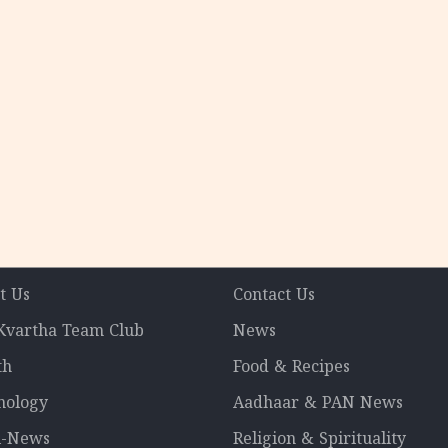
t Us
Contact Us
 Kvartha Team Club
News
th
Food & Recipes
nology
Aadhaar & PAN News
l-News
Religion & Spirituality