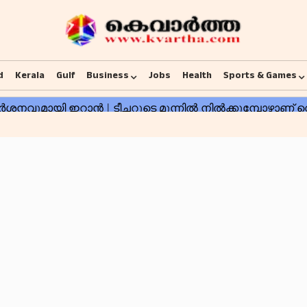
d
Kerala
Gulf
Business
Jobs
Health
Sports & Games