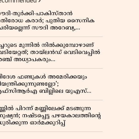
ecommended
ൗദി-തുർക്കി-പാകിസ്താൻ
്രതിരോധ കരാർ; പുതിയ സൈനിക
േരിയല്ലെന്ന് സൗദി അറേബ്യ,
ിമർശനവുമായി ഇറാൻ
ീച്ചറുടെ മുന്നിൽ നിൽക്കുമ്പോഴാണ്
െടിയേറ്റത്; തായ്‌ലൻഡ് വെടിവെപ്പിൽ
ഞ്ച് അധ്യാപകരും
ത്തശ്ശീമുത്തശ്ശന്മാരും കൊല്ലപ്പെട്ടു,
രണസംഖ്യ 7; ഞെട്ടിക്കുന്ന
വിദേശ ഫണ്ടുകൾ അമേരിക്കയും
െളിപ്പെടുത്തലുകൾ
യന്ത്രിക്കുന്നുണ്ടല്ലോ’;
ഫ്സിആർഎ ബില്ലിലെ യുഎസ്
ിമർശനങ്ങൾക്ക് മറുപടിയുമായി ഇന്ത്യ
്ണിൽ പിറന്ന് മണ്ണിലേക്ക് മടങ്ങുന്ന
നുഷ്യൻ; നഷ്ടപ്പെട്ട പഴയകാലത്തിൻ്റെ
ുരിക്കുന്ന ഓർമക്കുറിപ്പ്