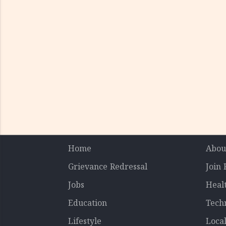
Home
Abou
Grievance Redressal
Join
Jobs
Heal
Education
Tech
Lifestyle
Loca