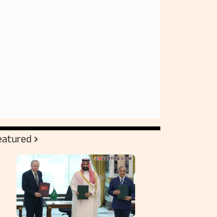
eatured