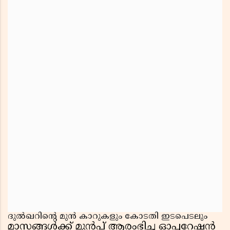
ദുൽഖറിൻ്റെ മുൻ കാറുകളും കോടതി ഇടപെടലും
മാസങ്ങൾക്ക് മുൻപ് ആരംഭിച്ച ഓപ്പറേഷൻ