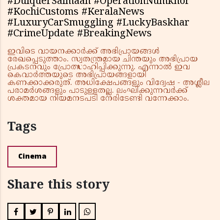
#DulquerSalmaan #OperationNumkhor
#KochiCustoms #KeralaNews
#LuxuryCarSmuggling #LuckyBaskhar
#CrimeUpdate #BreakingNews
ഇവിടെ വായനക്കാർക്ക് അഭിപ്രായങ്ങൾ
രേഖപ്പെടുത്താം. സ്വതന്ത്രമായ ചിന്തയും അഭിപ്രായ
പ്രകടനവും പ്രോത്സാഹിപ്പിക്കുന്നു. എന്നാൽ ഇവ
കെവാർത്തയുടെ അഭിപ്രായങ്ങളായി
കണക്കാക്കരുത്. അധിക്ഷേപങ്ങളും വിദ്വേഷ - അശ്ലീല
പരാമർശങ്ങളും പാടുള്ളതല്ല. ലംഘിക്കുന്നവർക്ക്
ശക്തമായ നിയമനടപടി നേരിടേണ്ടി വന്നേക്കാം.
Tags
Cinema
Share this story