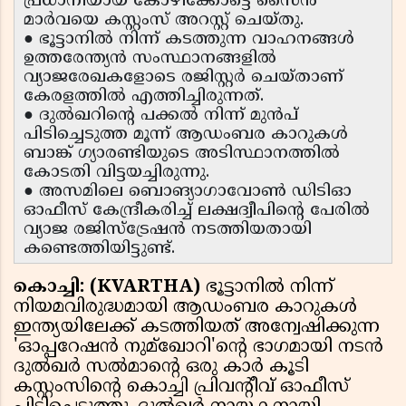
പ്രധാനിയായ കോഴിക്കോട്ടെ സൈൻ
മാർവയെ കസ്റ്റംസ് അറസ്റ്റ് ചെയ്തു.
● ഭൂട്ടാനിൽ നിന്ന് കടത്തുന്ന വാഹനങ്ങൾ
ഉത്തരേന്ത്യൻ സംസ്ഥാനങ്ങളിൽ
വ്യാജരേഖകളോടെ രജിസ്റ്റർ ചെയ്താണ്
കേരളത്തിൽ എത്തിച്ചിരുന്നത്.
● ദുൽഖറിന്റെ പക്കൽ നിന്ന് മുൻപ്
പിടിച്ചെടുത്ത മൂന്ന് ആഡംബര കാറുകൾ
ബാങ്ക് ഗ്യാരണ്ടിയുടെ അടിസ്ഥാനത്തിൽ
കോടതി വിട്ടയച്ചിരുന്നു.
● അസമിലെ ബൊങ്യാഗാവോൺ ഡിടിഓ
ഓഫീസ് കേന്ദ്രീകരിച്ച് ലക്ഷദ്വീപിന്റെ പേരിൽ
വ്യാജ രജിസ്ട്രേഷൻ നടത്തിയതായി
കണ്ടെത്തിയിട്ടുണ്ട്.
കൊച്ചി: (KVARTHA)
ഭൂട്ടാനിൽ നിന്ന്
നിയമവിരുദ്ധമായി ആഡംബര കാറുകൾ
ഇന്ത്യയിലേക്ക് കടത്തിയത് അന്വേഷിക്കുന്ന
'ഓപ്പറേഷൻ നുമ്ഖോറി'ൻ്റെ ഭാഗമായി നടൻ
ദുൽഖർ സൽമാൻ്റെ ഒരു കാർ കൂടി
കസ്റ്റംസിൻ്റെ കൊച്ചി പ്രിവൻ്റീവ് ഓഫീസ്