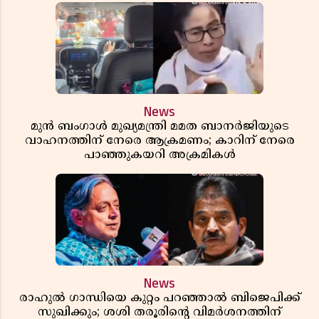
News
മുൻ ബംഗാൾ മുഖ്യമന്ത്രി മമത ബാനർജിയുടെ
വാഹനത്തിന് നേരെ ആക്രമണം; കാറിന് നേരെ
പാഞ്ഞുകയറി അക്രമികൾ
News
രാഹുൽ ഗാന്ധിയെ കുറ്റം പറഞ്ഞാൽ ബിജെപിക്ക്
സുഖിക്കും; ശശി തരൂരിന്റെ വിമർശനത്തിന്