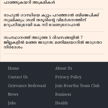
പാഞ്ഞുകയറി അക്രമികൾ
രാഹുൽ ഗാന്ധിയെ കുറ്റം പറഞ്ഞാൽ ബിജെപിക്ക്
സുഖിക്കും; ശശി തരൂരിന്റെ വിമർശനത്തിന്
മറുപടിയുമായി കെ സി വേണുഗോപാൽ
സംസ്ഥാനത്ത് അടുത്ത 5 ദിവസങ്ങളിൽ 7
ജില്ലകളിൽ മഞ്ഞ ജാഗ്രത; മണിമലയാറിൽ ജാഗ്രതാ
നിർദേശം
Home
About Us
Contact Us
Privacy Policy
Grievance Redressal
Join Kvartha Team Club
News
Business
Jobs
Health