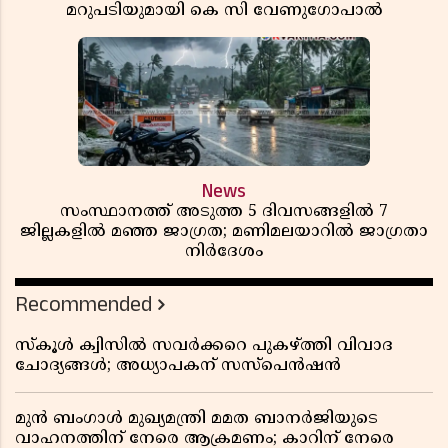
മറുപടിയുമായി കെ സി വേണുഗോപാൽ
News
സംസ്ഥാനത്ത് അടുത്ത 5 ദിവസങ്ങളിൽ 7
ജില്ലകളിൽ മഞ്ഞ ജാഗ്രത; മണിമലയാറിൽ ജാഗ്രതാ
നിർദേശം
Recommended
സ്കൂൾ ക്വിസിൽ സവർക്കറെ പുകഴ്ത്തി വിവാദ
ചോദ്യങ്ങൾ; അധ്യാപകന് സസ്പെൻഷൻ
മുൻ ബംഗാൾ മുഖ്യമന്ത്രി മമത ബാനർജിയുടെ
വാഹനത്തിന് നേരെ ആക്രമണം; കാറിന് നേരെ