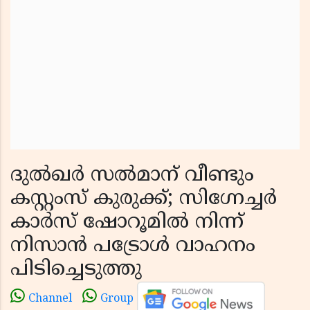
ദുൽഖർ സൽമാന് വീണ്ടും
കസ്റ്റംസ് കുരുക്ക്; സിഗ്നേച്ചർ
കാർസ് ഷോറൂമിൽ നിന്ന്
നിസാൻ പട്രോൾ വാഹനം
പിടിച്ചെടുത്തു
Channel
Group