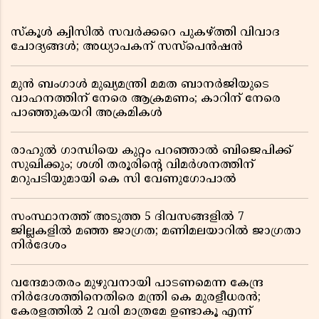
സ്കൂൾ ക്വിസിൽ സവർക്കറെ പുകഴ്ത്തി വിവാദ
ചോദ്യങ്ങൾ; അധ്യാപകന് സസ്പെൻഷൻ
മുൻ ബംഗാൾ മുഖ്യമന്ത്രി മമത ബാനർജിയുടെ
വാഹനത്തിന് നേരെ ആക്രമണം; കാറിന് നേരെ
പാഞ്ഞുകയറി അക്രമികൾ
രാഹുൽ ഗാന്ധിയെ കുറ്റം പറഞ്ഞാൽ ബിജെപിക്ക്
സുഖിക്കും; ശശി തരൂരിന്റെ വിമർശനത്തിന്
മറുപടിയുമായി കെ സി വേണുഗോപാൽ
സംസ്ഥാനത്ത് അടുത്ത 5 ദിവസങ്ങളിൽ 7
ജില്ലകളിൽ മഞ്ഞ ജാഗ്രത; മണിമലയാറിൽ ജാഗ്രതാ
നിർദേശം
വന്ദേമാതരം മുഴുവനായി പാടണമെന്ന കേന്ദ്ര
നിർദേശത്തിനെതിരെ മന്ത്രി കെ മുരളീധരൻ;
കേരളത്തിൽ 2 വരി മാത്രമേ ഉണ്ടാകൂ എന്ന്