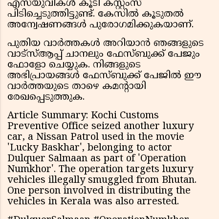
എസ്‌യുവികൾ കൂടി കസ്റ്റംസ്
പിടിച്ചെടുത്തിട്ടുണ്ട്. കേസിൽ കൂടുതൽ
അന്വേഷണങ്ങൾ പുരോഗമിക്കുകയാണ്.
പുതിയ വാർത്തകൾ അറിയാൻ ഞങ്ങളുടെ
വാട്സ്ആപ്പ് ചാനലും ഫേസ്ബുക്ക് പേജും
ഫോളോ ചെയ്യുക. നിങ്ങളുടെ
അഭിപ്രായങ്ങൾ ഫേസ്ബുക്ക് പേജില്‍ ഈ
വാര്‍ത്തയുടെ താഴെ കമന്റായി
രേഖപ്പെടുത്തുക.
Article Summary: Kochi Customs
Preventive Office seized another luxury
car, a Nissan Patrol used in the movie
'Lucky Baskhar', belonging to actor
Dulquer Salmaan as part of 'Operation
Numkhor'. The operation targets luxury
vehicles illegally smuggled from Bhutan.
One person involved in distributing the
vehicles in Kerala was also arrested.