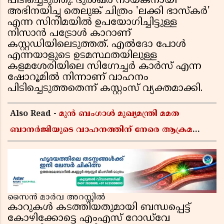
പിടിച്ചെടുത്തു. ദുൽഖർ നായകനായി
അഭിനയിച്ച തെലുങ്ക് ചിത്രം 'ലക്കി ഭാസ്കർ'
എന്ന സിനിമയിൽ ഉപയോഗിച്ചിട്ടുള്ള
നിസാൻ പട്രോൾ കാറാണ്
കസ്റ്റഡിയിലെടുത്തത്. എൽദോ പോൾ
എന്നയാളുടെ ഉടമസ്ഥതയിലുള്ള
കളമശേരിയിലെ സിഗ്നേച്ചർ കാർസ് എന്ന
ഷോറൂമിൽ നിന്നാണ് വാഹനം
പിടിച്ചെടുത്തതെന്ന് കസ്റ്റംസ് വ്യക്തമാക്കി.
Also Read -
മുൻ ബംഗാൾ മുഖ്യമന്ത്രി മമത
ബാനർജിയുടെ വാഹനത്തിന് നേരെ ആക്രമണം;
കാറിന് നേരെ പാഞ്ഞുകയറി അക്രമികൾ
സൈൻ മാർവ അറസ്റ്റിൽ
കാറുകൾ കടത്തിയതുമായി ബന്ധപ്പെട്ട്
കോഴിക്കോട്ടെ എംഎസ് റോഡ്‌വേ