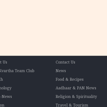
t Us
Contact Us
 Kvartha Team Club
News
th
Food & Recipes
nology
Aadhaar & PAN News
l-News
Religion & Spirituality
ion
Travel & Tourism