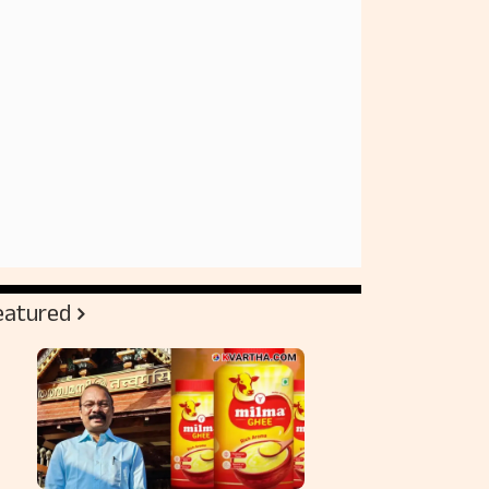
eatured