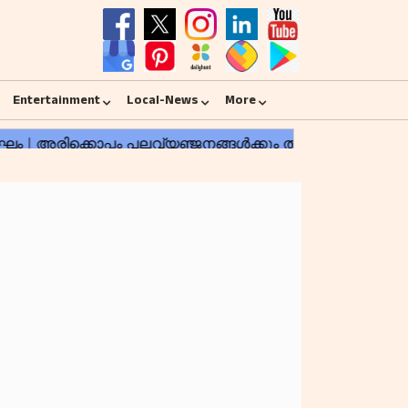
Entertainment
Local-News
More