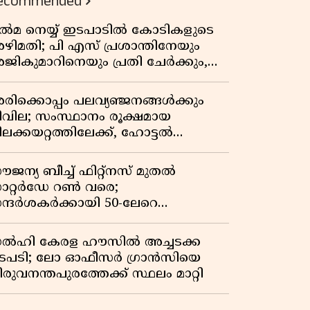
ecommended
ിൽമ നെയ്യ് ഇടപാടിൽ കോടികളുടെ
ഴിമതി; പി എസ് പ്രശാന്തിനേയും
ജികുമാറിനെയും പ്രതി ചേർക്കും,
ന്വേഷണത്തിന് അഞ്ചംഗ
ിജിലൻസ് സംഘം
രിക്കൊപ്പം പലവ്യഞ്ജനങ്ങൾക്കും
ീവില; സംസ്ഥാനം രൂക്ഷമായ
ിലക്കയറ്റത്തിലേക്ക്, ഹോട്ടൽ
ണിനും വില കൂടും
ൗജന്യ ബീച്ച് ഫിറ്റ്നസ് മുതൽ
ാറ്റർഡേ റൺ വരെ;
ന്ദർശകർക്കായി 50-ലേറെ
േനൽക്കാല പരിപാടികളൊരുക്കി
ാർജ
ൽഹി കേരള ഹൗസിൽ അച്ചടക്ക
ടപടി; ലോ ഓഫീസർ ഗ്രാൻസിയെ
രുവനന്തപുരത്തേക്ക് സ്ഥലം മാറ്റി