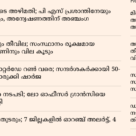
R
െ അഴിമതി; പി എസ് പ്രശാന്തിനേയും
മ
ും, അന്വേഷണത്തിന് അഞ്ചംഗ
അ
അ
അ
വ
ും തീവില; സംസ്ഥാനം രൂക്ഷമായ
അ
ത
ഊണിനും വില കൂടും
വ
ഊ
സാറ്റർഡേ റൺ വരെ; സന്ദർശകർക്കായി 50-
സ
രുക്കി ഷാർജ
സ
സ
 നടപടി; ലോ ഓഫീസർ ഗ്രാൻസിയെ
വ
ി
ഷ
ഡ
ന
രും; 7 ജില്ലകളിൽ ഓറഞ്ച് അലർട്ട്, 4
തി