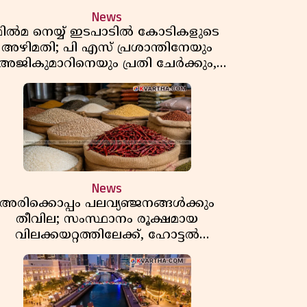
News
മിൽമ നെയ്യ് ഇടപാടിൽ കോടികളുടെ
അഴിമതി; പി എസ് പ്രശാന്തിനേയും
അജികുമാറിനെയും പ്രതി ചേർക്കും,
അന്വേഷണത്തിന് അഞ്ചംഗ
വിജിലൻസ് സംഘം
News
അരിക്കൊപ്പം പലവ്യഞ്ജനങ്ങൾക്കും
തീവില; സംസ്ഥാനം രൂക്ഷമായ
വിലക്കയറ്റത്തിലേക്ക്, ഹോട്ടൽ
ഊണിനും വില കൂടും