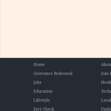
Home
Abou
Grievance Redressal
Join
Jobs
Heal
Education
Tech
Lifestyle
Loca
Fact-Check
Fash