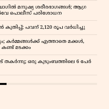
ി ബാഗിൽ മനുഷ്യ ശരീരഭാഗങ്ങൾ; ആഗ്ര
യിൽവേ പൊലീസ് പരിശോധന
കുതിപ്പ്; പവന് 2,120 രൂപ വര്‍ധിച്ചു
ം; കർമ്മങ്ങൾക്ക് എത്താതെ മക്കൾ,
ണ്ട് മടക്കം
് തകർന്നു; ഒരു കുടുംബത്തിലെ 6 പേർ