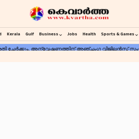
d
Kerala
Gulf
Business
Jobs
Health
Sports & Games