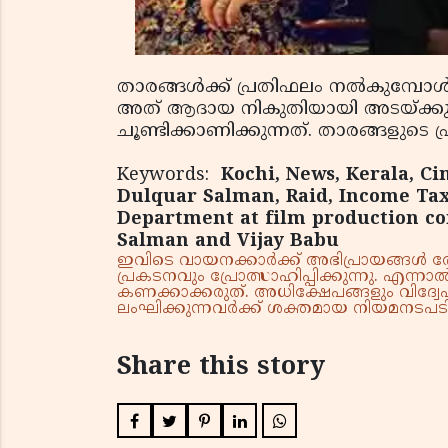
താരങ്ങള്‍ക്ക് പ്രതിഫലം നല്‍കുമ്പോള്‍
അത് ആദായ നികുതിയായി അടയ്ക്കുന്നില
ചൂണ്ടിക്കാണിക്കുന്നത്. താരങ്ങളുടെ
Keywords:
Kochi, News, Kerala, Ci
Dulquar Salman, Raid, Income Tax
Department at film production com
Salman and Vijay Babu
ഇവിടെ വായനക്കാർക്ക് അഭിപ്രായങ്ങൾ രേഖപ
പ്രകടനവും പ്രോത്സാഹിപ്പിക്കുന്നു. എന
കണക്കാക്കരുത്. അധിക്ഷേപങ്ങളും വിദ്വേഷ
ലംഘിക്കുന്നവർക്ക് ശക്തമായ നിയമനടപടി 
Share this story