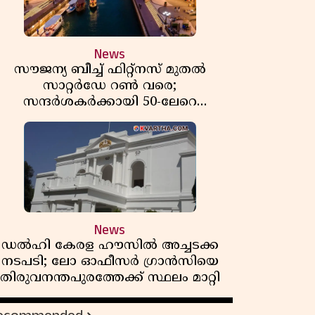
News
സൗജന്യ ബീച്ച് ഫിറ്റ്നസ് മുതൽ
സാറ്റർഡേ റൺ വരെ;
സന്ദർശകർക്കായി 50-ലേറെ
വേനൽക്കാല പരിപാടികളൊരുക്കി
ഷാർജ
News
ഡൽഹി കേരള ഹൗസിൽ അച്ചടക്ക
നടപടി; ലോ ഓഫീസർ ഗ്രാൻസിയെ
തിരുവനന്തപുരത്തേക്ക് സ്ഥലം മാറ്റി