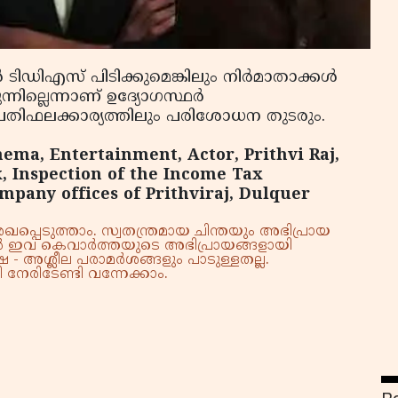
 ടിഡിഎസ് പിടിക്കുമെങ്കിലും നിര്‍മാതാക്കള്‍
്ലെന്നാണ് ഉദ്യോഗസ്ഥര്‍
 പ്രതിഫലക്കാര്യത്തിലും പരിശോധന തുടരും.
nema, Entertainment, Actor, Prithvi Raj,
, Inspection of the Income Tax
pany offices of Prithviraj, Dulquer
്പെടുത്താം. സ്വതന്ത്രമായ ചിന്തയും അഭിപ്രായ
്നാൽ ഇവ കെവാർത്തയുടെ അഭിപ്രായങ്ങളായി
 - അശ്ലീല പരാമർശങ്ങളും പാടുള്ളതല്ല.
നേരിടേണ്ടി വന്നേക്കാം.