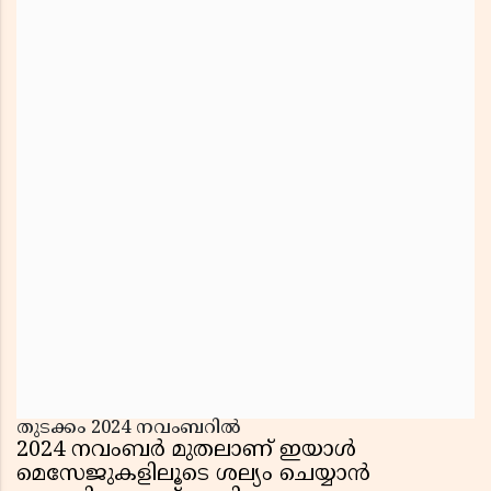
തുടക്കം 2024 നവംബറിൽ
2024 നവംബർ മുതലാണ് ഇയാൾ
മെസേജുകളിലൂടെ ശല്യം ചെയ്യാൻ