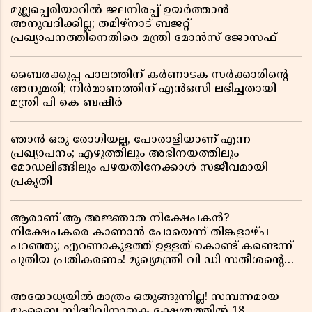
മുല്ലപ്പെരിയാറിൽ ജലനിരപ്പ് ഉയർത്താൻ
അനുവദിക്കില്ല; തമിഴ്നാട് ബജറ്റ്
പ്രഖ്യാപനത്തിനെതിരെ മന്ത്രി മോൻസ് ജോസഫ്
ബൈരക്കുപ്പ പാലത്തിന് കർണാടക സർക്കാരിൻ്റെ
അനുമതി; നിർമാണത്തിന് എൻഒസി ലഭിച്ചതായി
മന്ത്രി പി കെ ബഷീർ
ഞാൻ ഒരു രോഗിയല്ല, പോരാളിയാണ് എന്ന
പ്രഖ്യാപനം; എഴുത്തിലും അഭിനയത്തിലും
മോഡലിങ്ങിലും പഴയതിനേക്കാൾ സജീവമായി
പ്രകൃതി
ആരാണ് ആ അജ്ഞാത നിക്ഷേപകൻ?
നിക്ഷേപകരെ കാണാൻ പോയെന്ന് തിങ്കളാഴ്ച
പറഞ്ഞു; എറണാകുളത്ത് ഉള്ളത് കൊണ്ട് കണ്ടെന്ന്
പുതിയ പ്രതികരണം! മുഖ്യമന്ത്രി വി ഡി സതീശന്റെ
മറ്റൊരു യു-ടേൺ കൂടി വിവാദമാകുമ്പോൾ
അയോധ്യയിൽ മാത്രം ഒതുങ്ങുന്നില്ല! സമ്പന്നമായ
മുംബൈ സിദ്ധിവിനായക ക്ഷേത്രത്തിൽ 18