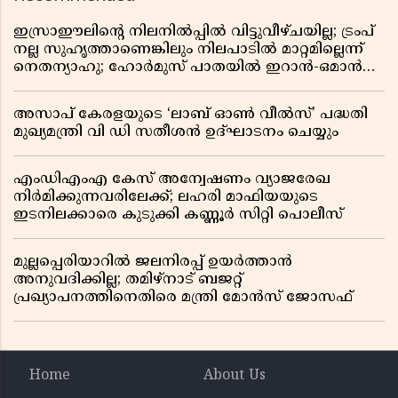
ഇസ്രാഈലിന്റെ നിലനിൽപ്പിൽ വിട്ടുവീഴ്ചയില്ല; ട്രംപ്
നല്ല സുഹൃത്താണെങ്കിലും നിലപാടിൽ മാറ്റമില്ലെന്ന്
നെതന്യാഹു; ഹോർമുസ് പാതയിൽ ഇറാൻ-ഒമാൻ
ധാരണ, തടസ്സമായി യുഎസ് ഭീഷണി
അസാപ് കേരളയുടെ ‘ലാബ് ഓൺ വീൽസ്’ പദ്ധതി
മുഖ്യമന്ത്രി വി ഡി സതീശൻ ഉദ്ഘാടനം ചെയ്യും
എംഡിഎംഎ കേസ് അന്വേഷണം വ്യാജരേഖ
നിർമിക്കുന്നവരിലേക്ക്; ലഹരി മാഫിയയുടെ
ഇടനിലക്കാരെ കുടുക്കി കണ്ണൂർ സിറ്റി പൊലീസ്
മുല്ലപ്പെരിയാറിൽ ജലനിരപ്പ് ഉയർത്താൻ
അനുവദിക്കില്ല; തമിഴ്നാട് ബജറ്റ്
പ്രഖ്യാപനത്തിനെതിരെ മന്ത്രി മോൻസ് ജോസഫ്
Home
About Us