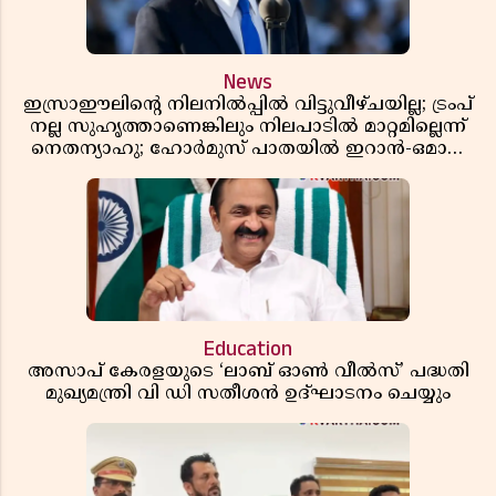
News
ഇസ്രാഈലിന്റെ നിലനിൽപ്പിൽ വിട്ടുവീഴ്ചയില്ല; ട്രംപ്
നല്ല സുഹൃത്താണെങ്കിലും നിലപാടിൽ മാറ്റമില്ലെന്ന്
നെതന്യാഹു; ഹോർമുസ് പാതയിൽ ഇറാൻ-ഒമാൻ
ധാരണ, തടസ്സമായി യുഎസ് ഭീഷണി
Education
അസാപ് കേരളയുടെ ‘ലാബ് ഓൺ വീൽസ്’ പദ്ധതി
മുഖ്യമന്ത്രി വി ഡി സതീശൻ ഉദ്ഘാടനം ചെയ്യും