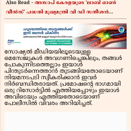
Also Read -
അസാപ് കേരളയുടെ ‘ലാബ് ഓൺ
വീൽസ്’ പദ്ധതി മുഖ്യമന്ത്രി വി ഡി സതീശൻ
ഉദ്ഘാടനം ചെയ്യും
സോഷ്യൽ മീഡിയയിലൂടെയുള്ള
മെസേജുകൾ അവഗണിച്ചെങ്കിലും, തങ്ങൾ
പോകുന്നിടത്തെല്ലാം ഇയാൾ
പിന്തുടർന്നെത്താൻ തുടങ്ങിയതോടെയാണ്
നിയമനടപടി സ്വീകരിക്കാൻ ഇവർ
നിർബന്ധിതരായത്. പ്രമോഷന്റെ ഭാഗമായി
ഒരു റിസോർട്ടിൽ എത്തിയപ്പോഴും ഇയാൾ
അവിടെയും എത്തിയതോടെയാണ്
പോലീസിൽ വിവരം അറിയിച്ചത്.