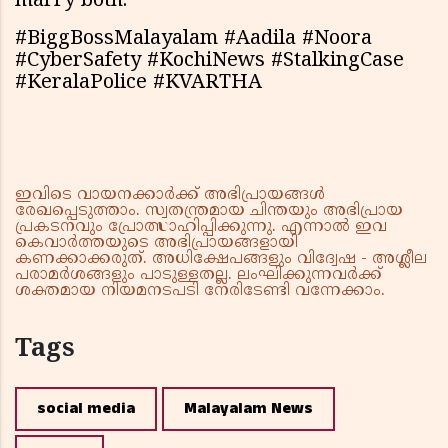
marry both.
#BiggBossMalayalam #Aadila #Noora
#CyberSafety #KochiNews #StalkingCase
#KeralaPolice #KVARTHA
ഇവിടെ വായനക്കാർക്ക് അഭിപ്രായങ്ങൾ
രേഖപ്പെടുത്താം. സ്വതന്ത്രമായ ചിന്തയും അഭിപ്രായ
പ്രകടനവും പ്രോത്സാഹിപ്പിക്കുന്നു. എന്നാൽ ഇവ
കെവാർത്തയുടെ അഭിപ്രായങ്ങളായി
കണക്കാക്കരുത്. അധിക്ഷേപങ്ങളും വിദ്വേഷ - അശ്ലീല
പരാമർശങ്ങളും പാടുള്ളതല്ല. ലംഘിക്കുന്നവർക്ക്
ശക്തമായ നിയമനടപടി നേരിടേണ്ടി വന്നേക്കാം.
Tags
social media
Malayalam News