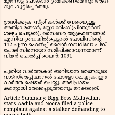
മുന്നോട്ട് പോകാൻ ശ്രമിക്കണമെന്നും ആദി-
നൂറ കൂട്ടിച്ചേർത്തു.
ശ്രദ്ധിക്കുക: സ്ത്രീകൾക്ക് നേരെയുള്ള
അതിക്രമങ്ങൾ, സ്റ്റോക്കിംഗ് (പിന്തുടർന്ന്
ശല്യം ചെയ്യൽ), സൈബർ ആക്രമണങ്ങൾ
എന്നിവ ശ്രദ്ധയിൽപ്പെട്ടാൽ പോലീസിന്റെ
112 എന്ന ഹെൽപ്പ് ലൈൻ നമ്പറിലോ പിങ്ക്
പോലീസിനെയോ സമീപിക്കാവുന്നതാണ്.
വിമൻ ഹെൽപ്പ് ലൈൻ: 1091
പുതിയ വാർത്തകൾ അറിയാൻ ഞങ്ങളുടെ
വാട്സ്ആപ്പ് ചാനൽ ഫോളോ ചെയ്യുക. ഈ
വാർത്ത ഷെയർ ചെയ്യൂ. അഭിപ്രായം
കമന്റായി രേഖപ്പെടുത്താനും മറക്കരുത്.
Article Summary: Bigg Boss Malayalam
stars Aadila and Noora filed a police
complaint against a stalker demanding to