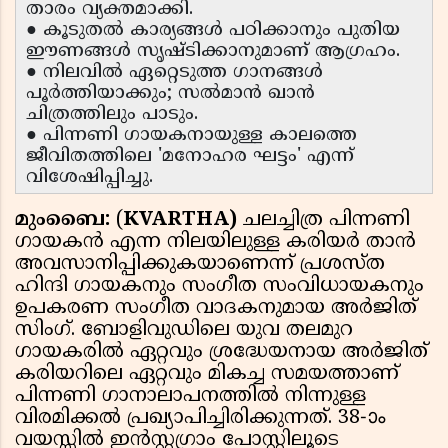
താരം വ്യക്തമാക്കി.
● കൂടുതൽ കാര്യങ്ങൾ പഠിക്കാനും പുതിയ
ഈണങ്ങൾ സൃഷ്ടിക്കാനുമാണ് ആഗ്രഹം.
● നിലവിൽ ഏറ്റെടുത്ത ഗാനങ്ങൾ
പൂർത്തിയാക്കും; സൽമാൻ ഖാൻ
ചിത്രത്തിലും പാടും.
● പിന്നണി ഗായകനായുള്ള കാലത്തെ
ജീവിതത്തിലെ 'മനോഹര ഘട്ടം' എന്ന്
വിശേഷിപ്പിച്ചു.
മുംബൈ:
(
KVARTHA)
ചലച്ചിത്ര പിന്നണി
ഗായകൻ എന്ന നിലയിലുള്ള കരിയർ താൻ
അവസാനിപ്പിക്കുകയാണെന്ന് പ്രശസ്ത
ഹിന്ദി ഗായകനും സംഗീത സംവിധായകനും
ഉപകരണ സംഗീത വാദകനുമായ അർജിത്
സിംഗ്. ബോളിവുഡിലെ യുവ തലമുറ
ഗായകരില്‍ ഏറ്റവും ശ്രദ്ധേയനായ അര്‍ജിത്
കരിയറിലെ ഏറ്റവും മികച്ച സമയത്താണ്
പിന്നണി ഗാനാലാപനത്തില്‍ നിന്നുള്ള
വിരമിക്കല്‍ പ്രഖ്യാപിച്ചിരിക്കുന്നത്. 38-ാം
വയസ്സിൽ ഇൻസ്റ്റഗ്രാം പോസ്റ്റിലൂടെ