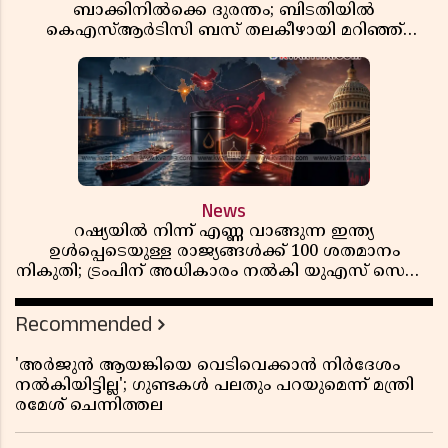
ബാക്കിനിൽക്കെ ദുരന്തം; ബിടതിയിൽ
കെഎസ്ആർടിസി ബസ് തലകീഴായി മറിഞ്ഞ്
ഡ്രൈവറും കണ്ടക്ടറും മരിച്ചു
News
റഷ്യയിൽ നിന്ന് എണ്ണ വാങ്ങുന്ന ഇന്ത്യ
ഉൾപ്പെടെയുള്ള രാജ്യങ്ങൾക്ക് 100 ശതമാനം
നികുതി; ട്രംപിന് അധികാരം നൽകി യുഎസ് സെനറ്റ്
ബിൽ പാസാക്കി
Recommended
'അർജുൻ ആയങ്കിയെ വെടിവെക്കാൻ നിർദേശം
നൽകിയിട്ടില്ല'; ഗുണ്ടകൾ പലതും പറയുമെന്ന് മന്ത്രി
രമേശ് ചെന്നിത്തല