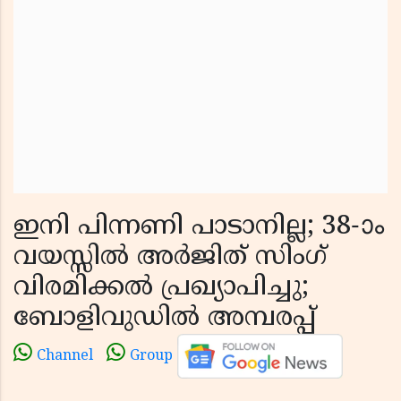
ഇനി പിന്നണി പാടാനില്ല; 38-ാം
വയസ്സിൽ അർജിത് സിംഗ്
വിരമിക്കൽ പ്രഖ്യാപിച്ചു;
ബോളിവുഡിൽ അമ്പരപ്പ്
Channel
Group