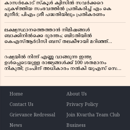
കാസർകോട് സ്കൂൾ ക്വിസിൽ സവർക്കറെ
പുകഴ്ത്തിയ സംഭവത്തിൽ പ്രതികരിച്ച് എം കെ
മുനീർ; പിഎം ശ്രീ പദ്ധതിയിലും പ്രതികരണം
ലക്ഷ്യസ്ഥാനത്തെത്താൻ നിമിഷങ്ങൾ
ബാക്കിനിൽക്കെ ദുരന്തം; ബിടതിയിൽ
കെഎസ്ആർടിസി ബസ് തലകീഴായി മറിഞ്ഞ്
ഡ്രൈവറും കണ്ടക്ടറും മരിച്ചു
റഷ്യയിൽ നിന്ന് എണ്ണ വാങ്ങുന്ന ഇന്ത്യ
ഉൾപ്പെടെയുള്ള രാജ്യങ്ങൾക്ക് 100 ശതമാനം
നികുതി; ട്രംപിന് അധികാരം നൽകി യുഎസ് സെനറ്റ്
ബിൽ പാസാക്കി
Home
About Us
Contact Us
Privacy Policy
Grievance Redressal
Join Kvartha Team Club
News
Business