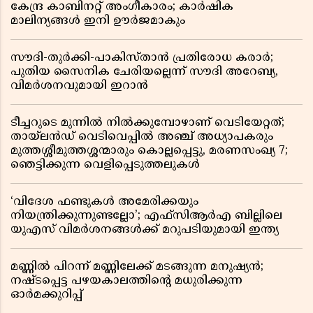
കേന്ദ്ര കാബിനറ്റ് അംഗീകാരം; കാർഷിക
മാലിന്യങ്ങൾ ഇനി ഊർജമാകും
സൗദി-തുർക്കി-പാകിസ്താൻ പ്രതിരോധ കരാർ;
പുതിയ സൈനിക ചേരിയല്ലെന്ന് സൗദി അറേബ്യ,
വിമർശനവുമായി ഇറാൻ
ടീച്ചറുടെ മുന്നിൽ നിൽക്കുമ്പോഴാണ് വെടിയേറ്റത്;
തായ്‌ലൻഡ് വെടിവെപ്പിൽ അഞ്ച് അധ്യാപകരും
മുത്തശ്ശീമുത്തശ്ശന്മാരും കൊല്ലപ്പെട്ടു, മരണസംഖ്യ 7;
ഞെട്ടിക്കുന്ന വെളിപ്പെടുത്തലുകൾ
‘വിദേശ ഫണ്ടുകൾ അമേരിക്കയും
നിയന്ത്രിക്കുന്നുണ്ടല്ലോ’; എഫ്സിആർഎ ബില്ലിലെ
യുഎസ് വിമർശനങ്ങൾക്ക് മറുപടിയുമായി ഇന്ത്യ
മണ്ണിൽ പിറന്ന് മണ്ണിലേക്ക് മടങ്ങുന്ന മനുഷ്യൻ;
നഷ്ടപ്പെട്ട പഴയകാലത്തിൻ്റെ മധുരിക്കുന്ന
ഓർമക്കുറിപ്പ്