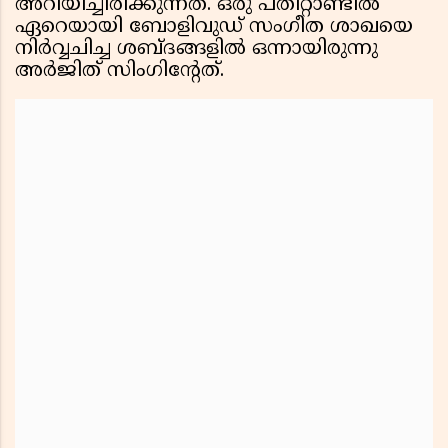
അറിയിച്ചിരിക്കുന്നത്. ഒരു പതിറ്റാണ്ടിൽ
ഏറെയായി ബോളിവുഡ് സംഗീത ശാഖയെ
നിർവ്വചിച്ച ശബ്ദങ്ങളിൽ ഒന്നായിരുന്നു
അർജിത് സിംഗിന്റേത്.