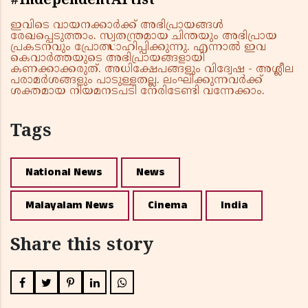
#IndependentArtist
ഇവിടെ വായനക്കാർക്ക് അഭിപ്രായങ്ങൾ
രേഖപ്പെടുത്താം. സ്വതന്ത്രമായ ചിന്തയും അഭിപ്രായ
പ്രകടനവും പ്രോത്സാഹിപ്പിക്കുന്നു. എന്നാൽ ഇവ
കെവാർത്തയുടെ അഭിപ്രായങ്ങളായി
കണക്കാക്കരുത്. അധിക്ഷേപങ്ങളും വിദ്വേഷ - അശ്ലീല
പരാമർശങ്ങളും പാടുള്ളതല്ല. ലംഘിക്കുന്നവർക്ക്
ശക്തമായ നിയമനടപടി നേരിടേണ്ടി വന്നേക്കാം.
Tags
National News
News
Malayalam News
Cinema
India
Share this story