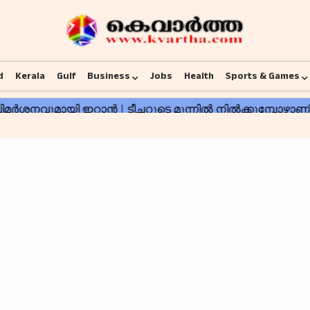
d
Kerala
Gulf
Business
Jobs
Health
Sports & Games