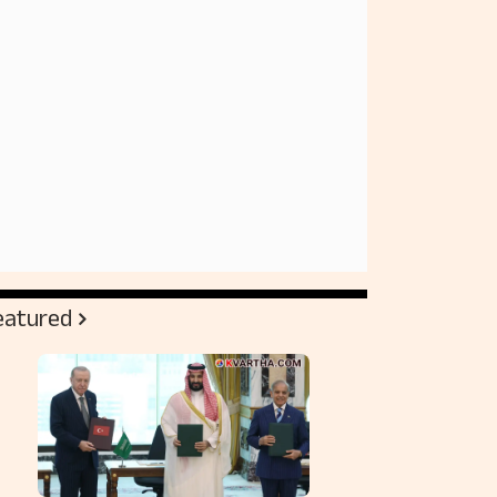
eatured