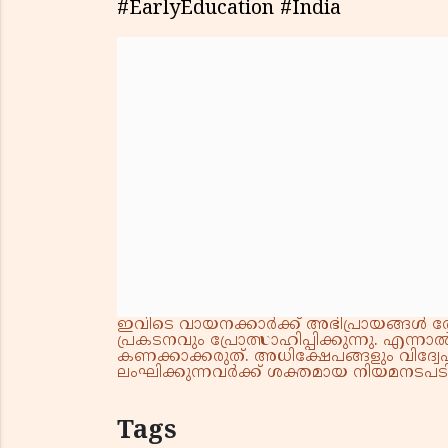
#EarlyEducation #India
ഇവിടെ വായനക്കാർക്ക് അഭിപ്രായങ്ങൾ രേഖപ
പ്രകടനവും പ്രോത്സാഹിപ്പിക്കുന്നു. എന
കണക്കാക്കരുത്. അധിക്ഷേപങ്ങളും വിദ്വേഷ
ലംഘിക്കുന്നവർക്ക് ശക്തമായ നിയമനടപടി 
Tags