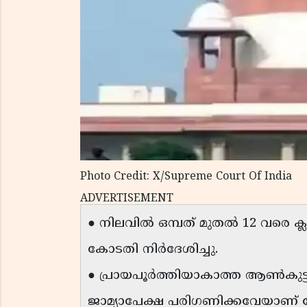
Photo Credit: X/Supreme Court Of India
ADVERTISEMENT
● നിലവിൽ ഒമ്പത് മുതൽ 12 വരെ ക്ല
കോടതി നിർദേശിച്ചു.
● പ്രായപൂർത്തിയാകാത്ത ആൺകുട്ടി
ജാമ്യാപേക്ഷ പരിഗണിക്കവേയാണ്