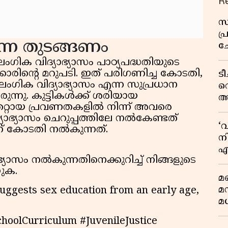
R
സ
പ
്നെ തുടങ്ങണം
ച
വ
ഗിക വിദ്യാഭ്യാസം പാഠ്യപദ്ധതിയുടെ
കാരിൻ്റെ മറുപടി. ഇത് പരിഗണിച്ച കോടതി,
ട
ംഗിക വിദ്യാഭ്യാസം എന്ന സുപ്രധാന
വ
ുന്നു. കുട്ടികൾക്ക് ശരിയായ
അ
റായ പ്രവണതകളിൽ നിന്ന് അവരെ
മു
യാഭ്യാസം ചെറുപ്പത്തിലേ നൽകേണ്ടത്
മ
‘
 കോടതി നൽകുന്നത്.
വ
നി
എ
യാസം നൽകുന്നതിനെക്കുറിച്ച് നിങ്ങളുടെ
വ
യുക.
മണ
മ
ggests sex education from an early age,
മധ
oolCurriculum #JuvenileJustice