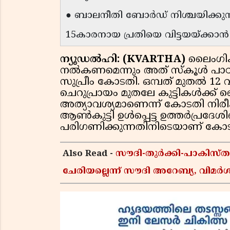
● ബാലനീതി ബോർഡ് നിശ്ചയിക്കു
15കാരനായ പ്രതിയെ വിട്ടയയ്ക്ക
ന്യൂഡല്‍ഹി: (KVARTHA)
ലൈംഗിക 
നൽകണമെന്നും അത് സ്കൂൾ പാഠ്യ
സുപ്രീം കോടതി. ഒമ്പത് മുതൽ 12 
ചെറുപ്രായം മുതലേ കുട്ടികൾക്ക്
അത്യാവശ്യമാണെന്ന് കോടതി നിരീക്
ആൺകുട്ടി ഉൾപ്പെട്ട ഉത്തർപ്രദേ
പരിഗണിക്കുന്നതിനിടെയാണ് കോ
Also Read -
സൗദി-തുർക്കി-പാകിസ
ചേരിയല്ലെന്ന് സൗദി അറേബ്യ, വി