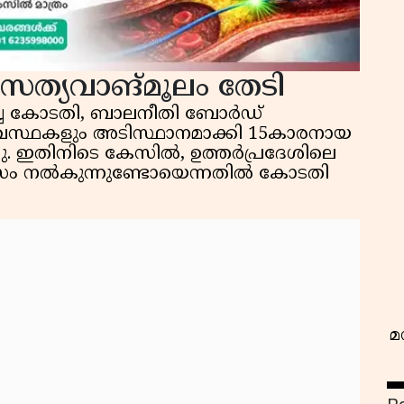
 സത്യവാങ്മൂലം തേടി
ിച്ച കോടതി, ബാലനീതി ബോർഡ്
്യവസ്ഥകളും അടിസ്ഥാനമാക്കി 15കാരനായ
വ
്ചു. ഇതിനിടെ കേസിൽ, ഉത്തർപ്രദേശിലെ
ാസം നൽകുന്നുണ്ടോയെന്നതിൽ കോടതി
മ