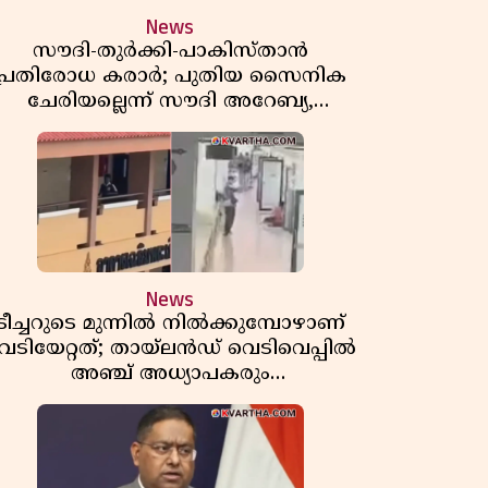
News
സൗദി-തുർക്കി-പാകിസ്താൻ
പ്രതിരോധ കരാർ; പുതിയ സൈനിക
ചേരിയല്ലെന്ന് സൗദി അറേബ്യ,
വിമർശനവുമായി ഇറാൻ
News
ടീച്ചറുടെ മുന്നിൽ നിൽക്കുമ്പോഴാണ്
െടിയേറ്റത്; തായ്‌ലൻഡ് വെടിവെപ്പിൽ
അഞ്ച് അധ്യാപകരും
മുത്തശ്ശീമുത്തശ്ശന്മാരും കൊല്ലപ്പെട്ടു,
മരണസംഖ്യ 7; ഞെട്ടിക്കുന്ന
വെളിപ്പെടുത്തലുകൾ