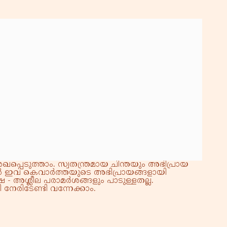
്പെടുത്താം. സ്വതന്ത്രമായ ചിന്തയും അഭിപ്രായ
്നാൽ ഇവ കെവാർത്തയുടെ അഭിപ്രായങ്ങളായി
 - അശ്ലീല പരാമർശങ്ങളും പാടുള്ളതല്ല.
നേരിടേണ്ടി വന്നേക്കാം.