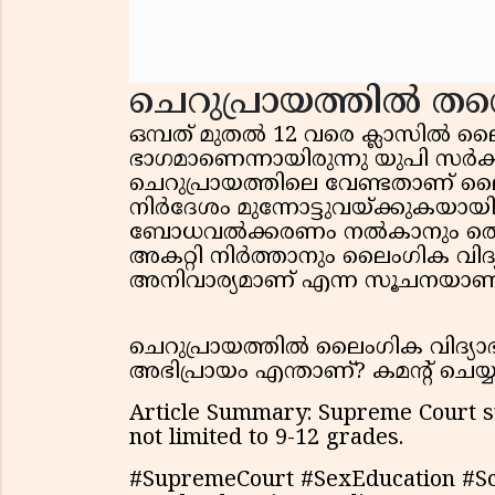
ചെറുപ്രായത്തിൽ തന
ഒമ്പത് മുതൽ 12 വരെ ക്ലാസിൽ ലൈം
ഭാഗമാണെന്നായിരുന്നു യുപി സർക്
ചെറുപ്രായത്തിലെ വേണ്ടതാണ് ലൈ
നിർദേശം മുന്നോട്ടുവയ്ക്കുകയായിര
ബോധവൽക്കരണം നൽകാനും തെറ്
അകറ്റി നിർത്താനും ലൈംഗിക വിദ്
അനിവാര്യമാണ് എന്ന സൂചനയാണ്
ചെറുപ്രായത്തിൽ ലൈംഗിക വിദ്യാഭ്
അഭിപ്രായം എന്താണ്? കമൻ്റ് ചെയ്
Article Summary: Supreme Court su
not limited to 9-12 grades.
#SupremeCourt #SexEducation #Sch