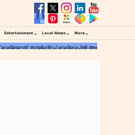
Entertainment
Local-News
More