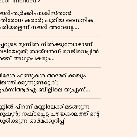
ecommended
ൗദി-തുർക്കി-പാകിസ്താൻ
്രതിരോധ കരാർ; പുതിയ സൈനിക
േരിയല്ലെന്ന് സൗദി അറേബ്യ,
ിമർശനവുമായി ഇറാൻ
ീച്ചറുടെ മുന്നിൽ നിൽക്കുമ്പോഴാണ്
െടിയേറ്റത്; തായ്‌ലൻഡ് വെടിവെപ്പിൽ
ഞ്ച് അധ്യാപകരും
ത്തശ്ശീമുത്തശ്ശന്മാരും കൊല്ലപ്പെട്ടു,
രണസംഖ്യ 7; ഞെട്ടിക്കുന്ന
വിദേശ ഫണ്ടുകൾ അമേരിക്കയും
െളിപ്പെടുത്തലുകൾ
യന്ത്രിക്കുന്നുണ്ടല്ലോ’;
ഫ്സിആർഎ ബില്ലിലെ യുഎസ്
ിമർശനങ്ങൾക്ക് മറുപടിയുമായി ഇന്ത്യ
്ണിൽ പിറന്ന് മണ്ണിലേക്ക് മടങ്ങുന്ന
നുഷ്യൻ; നഷ്ടപ്പെട്ട പഴയകാലത്തിൻ്റെ
ുരിക്കുന്ന ഓർമക്കുറിപ്പ്