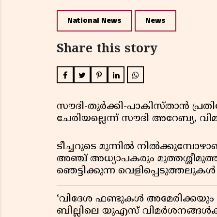
National News
News
Share this story
സൗദി-തുർക്കി-പാകിസ്താൻ പ്
ചേരിയല്ലെന്ന് സൗദി അറേബ്യ, 
ടീച്ചറുടെ മുന്നിൽ നിൽക്കുമ്പോഴാ
അഞ്ച് അധ്യാപകരും മുത്തശ്ശീമുത്തശ
ഞെട്ടിക്കുന്ന വെളിപ്പെടുത്തലുകൾ
‘വിദേശ ഫണ്ടുകൾ അമേരിക്കയും ന
ബില്ലിലെ യുഎസ് വിമർശനങ്ങൾക്ക്