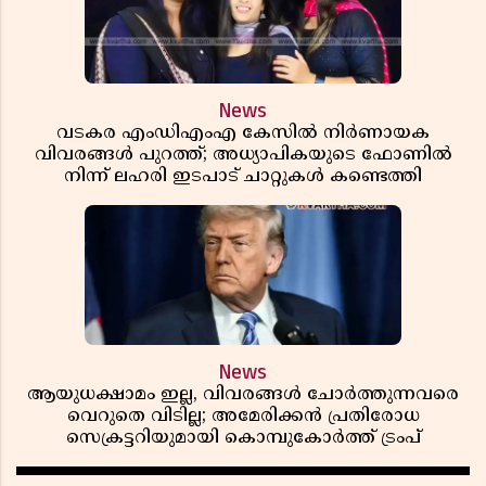
News
വടകര എംഡിഎംഎ കേസിൽ നിർണായക
വിവരങ്ങൾ പുറത്ത്; അധ്യാപികയുടെ ഫോണിൽ
നിന്ന് ലഹരി ഇടപാട് ചാറ്റുകൾ കണ്ടെത്തി
News
ആയുധക്ഷാമം ഇല്ല, വിവരങ്ങൾ ചോർത്തുന്നവരെ
വെറുതെ വിടില്ല; അമേരിക്കൻ പ്രതിരോധ
സെക്രട്ടറിയുമായി കൊമ്പുകോർത്ത് ട്രംപ്