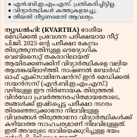
● എൻ.ബി.ഇ.എം.എസ്. പ്രതികരിച്ചിട്ടില്ല.
● വിദ്യാർത്ഥികൾ കത്തുകളയച്ചു.
● തീയതി നീട്ടണമെന്ന് ആവശ്യം.
ന്യൂഡൽഹി: (KVARTHA)
ദേശീയ
മെഡിക്കൽ പ്രവേശന പരീക്ഷയായ നീറ്റ്
പി.ജി. 2025-ൻ്റെ പരീക്ഷാ കേന്ദ്രം
തിരുത്തുന്നതിനുള്ള ഔദ്യോഗിക
വെബ്സൈറ്റ് തകരാറിലായത്
ആയിരക്കണക്കിന് വിദ്യാർത്ഥികളെ വലിയ
ആശങ്കയിലാഴ്ത്തി. നാഷണൽ ബോർഡ്
ഓഫ് എക്സാമിനേഷൻസ് ഇൻ മെഡിക്കൽ
സയൻസസ് (എൻ.ബി.ഇ.എം.എസ്.)
വഴിയുള്ള ഈ നിർണായക തിരുത്തൽ
വിൻഡോ പ്രവർത്തനരഹിതമായതോടെ,
തങ്ങൾക്ക് ഇഷ്ടപ്പെട്ട പരീക്ഷാ നഗരം
തിരഞ്ഞെടുക്കാനോ നിലവിലുള്ള
വിവരങ്ങൾ തിരുത്താനോ വിദ്യാർത്ഥികൾക്ക്
കഴിയാത്ത സാഹചര്യമാണ് നിലവിലുള്ളത്.
ഇത് അവരുടെ ഭാവിയെക്കുറിച്ചുള്ള ഭയം