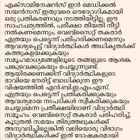
എക്സാമിനേഷൻസ് ഇൻ മെഡിക്കൽ
സയൻസസ് ഇതുവരെ ഔദ്യോഗികമായി
ഒരു പ്രതികരണവും നടത്തിയിട്ടില്ല. ഈ
സാഹചര്യത്തിൽ, പരീക്ഷാ തീയതി നീട്ടി
നൽകണമെന്നും, വെബ്സൈറ്റ് തകരാർ
എത്രയും പെട്ടെന്ന് പരിഹരിക്കണമെന്നും
ആവശ്യപ്പെട്ട് വിദ്യാർത്ഥികൾ അധികൃതർക്ക്
കത്തുകളയക്കുകയും
സമൂഹമാധ്യമങ്ങളിലൂടെ തങ്ങളുടെ ആശങ്ക
പങ്കുവെക്കുകയും ചെയ്യുന്നുണ്ട്.
ആയിരക്കണക്കിന് വിദ്യാർത്ഥികളുടെ
ഭാവിയെ നേരിട്ട് ബാധിക്കുന്ന ഈ
വിഷയത്തിൽ എൻ.ബി.ഇ.എം.എസ്.
എത്രയും പെട്ടെന്ന് പ്രതികരിക്കുകയും
ആവശ്യമായ നടപടികൾ സ്വീകരിക്കുകയും
ചെയ്യുമെന്ന പ്രതീക്ഷയിലാണ് വിദ്യാർത്ഥി
സമൂഹം. വെബ്സൈറ്റ് തകരാർ പരിഹരിച്ച്,
കൂടുതൽ സമയം തിരുത്തലുകൾക്ക്
അനുവദിച്ചില്ലെങ്കിൽ വലിയൊരു വിഭാഗം
വിദ്യാർത്ഥികൾക്ക് ഇത് ദോഷകരമായി