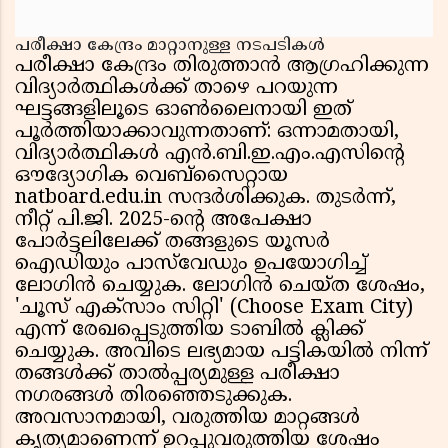
പരീക്ഷാ കേന്ദ്രം മാറ്റാനുള്ള നടപടികൾ
പരീക്ഷാ കേന്ദ്രം തിരുത്താൻ ആഗ്രഹിക്കുന്ന
വിദ്യാർത്ഥികൾക്ക് താഴെ പറയുന്ന
ഘട്ടങ്ങളിലൂടെ ഓൺലൈനായി ഇത്
പൂർത്തിയാക്കാവുന്നതാണ്: ഒന്നാമതായി,
വിദ്യാർത്ഥികൾ എൻ.ബി.ഇ.എം.എസിൻ്റെ
ഔദ്യോഗിക വെബ്സൈറ്റായ
natboard.edu.in സന്ദർശിക്കുക. തുടർന്ന്,
നീറ്റ് പി.ജി. 2025-ൻ്റെ അപേക്ഷാ
പോർട്ടലിലേക്ക് തങ്ങളുടെ യൂസർ
ഐഡിയും പാസ്‌വേഡും ഉപയോഗിച്ച്
ലോഗിൻ ചെയ്യുക. ലോഗിൻ ചെയ്ത ശേഷം,
'ചൂസ് എക്സാം സിറ്റി' (Choose Exam City)
എന്ന് രേഖപ്പെടുത്തിയ ടാബിൽ ക്ലിക്ക്
ചെയ്യുക. അവിടെ ലഭ്യമായ പട്ടികയിൽ നിന്ന്
തങ്ങൾക്ക് താൽപ്പര്യമുള്ള പരീക്ഷാ
നഗരങ്ങൾ തിരഞ്ഞെടുക്കുക.
അവസാനമായി, വരുത്തിയ മാറ്റങ്ങൾ
കൃത്യമാണെന്ന് ഉറപ്പുവരുത്തിയ ശേഷം