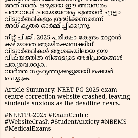
അതിനാൽ, ലഭ്യമായ ഈ അവസരം
പരമാവധി പ്രയോജനപ്പെടുത്താൻ എല്ലാ
വിദ്യാർത്ഥികളും ശ്രദ്ധിക്കണമെന്ന്
അധികൃതർ ഓർമ്മിപ്പിക്കുന്നു.
നീറ്റ് പി.ജി. 2025 പരീക്ഷാ കേന്ദ്രം മാറ്റാൻ
കഴിയാതെ ആയിരക്കണക്കിന്
വിദ്യാർത്ഥികൾ ആശങ്കയിലായ ഈ
വിഷയത്തിൽ നിങ്ങളുടെ അഭിപ്രായങ്ങൾ
പങ്കുവെക്കുക.
വാർത്ത സുഹൃത്തുക്കളുമായി ഷെയർ
ചെയ്യുക.
Article Summary: NEET PG 2025 exam
centre correction website crashed, leaving
students anxious as the deadline nears.
#NEETPG2025 #ExamCentre
#WebsiteCrash #StudentAnxiety #NBEMS
#MedicalExams