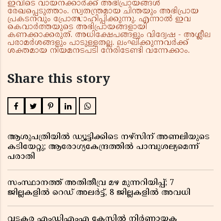
ഇവിടെ വായനക്കാർക്ക് അഭിപ്രായങ്ങൾ
രേഖപ്പെടുത്താം. സ്വതന്ത്രമായ ചിന്തയും അഭിപ്രായ
പ്രകടനവും പ്രോത്സാഹിപ്പിക്കുന്നു. എന്നാൽ ഇവ
കെവാർത്തയുടെ അഭിപ്രായങ്ങളായി
കണക്കാക്കരുത്. അധിക്ഷേപങ്ങളും വിദ്വേഷ - അശ്ലീല
പരാമർശങ്ങളും പാടുള്ളതല്ല. ലംഘിക്കുന്നവർക്ക്
ശക്തമായ നിയമനടപടി നേരിടേണ്ടി വന്നേക്കാം.
Share this story
ആശുപത്രിയിൽ ഡ്യൂട്ടിക്കിടെ നഴ്സിന് അണലിയുടെ
കടിയേറ്റു; ആരോഗ്യകേന്ദ്രത്തിൽ പാമ്പുശല്യമെന്ന്
പരാതി
സംസ്ഥാനത്ത് അതിതീവ്ര മഴ മുന്നറിയിപ്പ്; 7
ജില്ലകളിൽ റെഡ് അലർട്ട്, 8 ജില്ലകളിൽ അവധി
വടകര എംഡിഎംഎ കേസിൽ നിർണായക