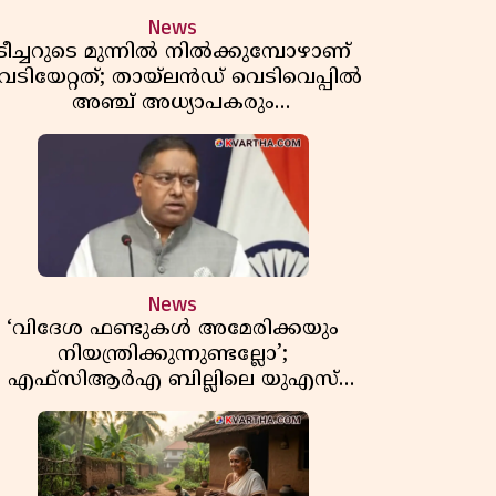
News
ടീച്ചറുടെ മുന്നിൽ നിൽക്കുമ്പോഴാണ്
െടിയേറ്റത്; തായ്‌ലൻഡ് വെടിവെപ്പിൽ
അഞ്ച് അധ്യാപകരും
മുത്തശ്ശീമുത്തശ്ശന്മാരും കൊല്ലപ്പെട്ടു,
മരണസംഖ്യ 7; ഞെട്ടിക്കുന്ന
വെളിപ്പെടുത്തലുകൾ
News
‘വിദേശ ഫണ്ടുകൾ അമേരിക്കയും
നിയന്ത്രിക്കുന്നുണ്ടല്ലോ’;
എഫ്സിആർഎ ബില്ലിലെ യുഎസ്
ിമർശനങ്ങൾക്ക് മറുപടിയുമായി ഇന്ത്യ