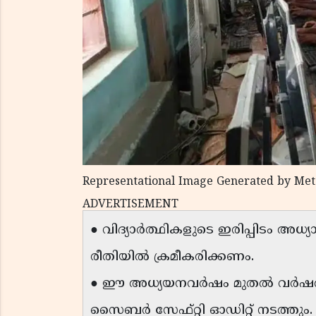
Representational Image Generated by Met
ADVERTISEMENT
● വിദ്യാർത്ഥികളുടെ ഇരിപ്പിടം അധ്
രീതിയിൽ ക്രമീകരിക്കണം.
● ഈ അധ്യയനവർഷം മുതൽ വർഷത്
സൈബർ സേഫ്റ്റി ഓഡിറ്റ് നടത്തും.