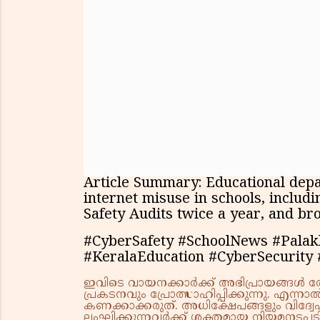
Article Summary: Educational depar
internet misuse in schools, includ
Safety Audits twice a year, and bro
#CyberSafety #SchoolNews #Palakk
#KeralaEducation #CyberSecurity
ഇവിടെ വായനക്കാർക്ക് അഭിപ്രായങ്ങൾ രേഖപ
പ്രകടനവും പ്രോത്സാഹിപ്പിക്കുന്നു. എന
കണക്കാക്കരുത്. അധിക്ഷേപങ്ങളും വിദ്വേഷ
ലംഘിക്കുന്നവർക്ക് ശക്തമായ നിയമനടപടി 