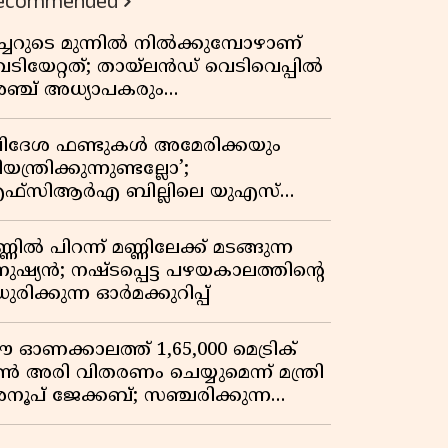
ecommended
ീച്ചറുടെ മുന്നിൽ നിൽക്കുമ്പോഴാണ്
െടിയേറ്റത്; തായ്‌ലൻഡ് വെടിവെപ്പിൽ
ഞ്ച് അധ്യാപകരും
ത്തശ്ശീമുത്തശ്ശന്മാരും കൊല്ലപ്പെട്ടു,
രണസംഖ്യ 7; ഞെട്ടിക്കുന്ന
വിദേശ ഫണ്ടുകൾ അമേരിക്കയും
െളിപ്പെടുത്തലുകൾ
യന്ത്രിക്കുന്നുണ്ടല്ലോ’;
ഫ്സിആർഎ ബില്ലിലെ യുഎസ്
ിമർശനങ്ങൾക്ക് മറുപടിയുമായി ഇന്ത്യ
്ണിൽ പിറന്ന് മണ്ണിലേക്ക് മടങ്ങുന്ന
നുഷ്യൻ; നഷ്ടപ്പെട്ട പഴയകാലത്തിൻ്റെ
ുരിക്കുന്ന ഓർമക്കുറിപ്പ്
 ഓണക്കാലത്ത് 1,65,000 മെട്രിക്
ൺ അരി വിതരണം ചെയ്യുമെന്ന് മന്ത്രി
നൂപ് ജേക്കബ്; സഞ്ചരിക്കുന്ന
േഷൻ കടകൾക്ക് തുടക്കം