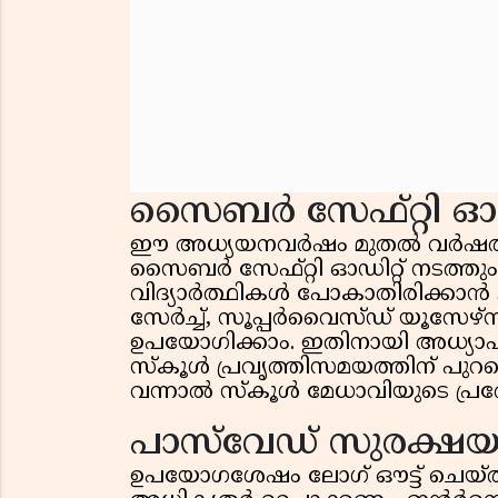
സൈബർ സേഫ്റ്റി ഓഡ
ഈ അധ്യയനവർഷം മുതൽ വർഷത്ത
സൈബർ സേഫ്റ്റി ഓഡിറ്റ് നടത്തും
വിദ്യാർത്ഥികൾ പോകാതിരിക്കാൻ ബ
സേർച്ച്, സൂപ്പർവൈസ്ഡ് യൂസേഴ
ഉപയോഗിക്കാം. ഇതിനായി അധ്യാപ
സ്കൂൾ പ്രവൃത്തിസമയത്തിന് പുറമ
വന്നാൽ സ്കൂൾ മേധാവിയുടെ പ്ര
പാസ്‌വേഡ് സുരക്ഷയു
ഉപയോഗശേഷം ലോഗ് ഔട്ട് ചെയ്ത് 