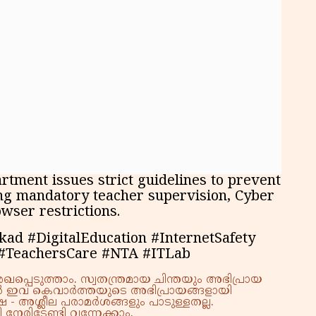
tment issues strict guidelines to prevent
ing mandatory teacher supervision, Cyber
wser restrictions.
ad #DigitalEducation #InternetSafety
 #TeachersCare #NTA #ITLab
്പെടുത്താം. സ്വതന്ത്രമായ ചിന്തയും അഭിപ്രായ
്നാൽ ഇവ കെവാർത്തയുടെ അഭിപ്രായങ്ങളായി
 - അശ്ലീല പരാമർശങ്ങളും പാടുള്ളതല്ല.
നേരിടേണ്ടി വന്നേക്കാം.