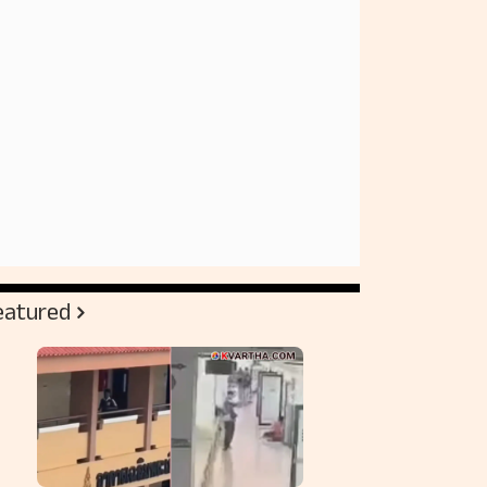
eatured