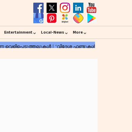
Entertainment
Local-News
More