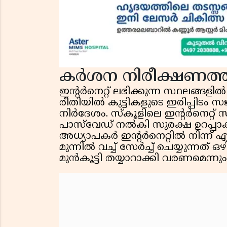
കർശന നിരീക്ഷണത്ത
ഇന്റർനെറ്റ് ലഭിക്കുന്ന സ്ഥലങ്ങളി
രീതിയിൽ കുട്ടികളുടെ ഇരിപ്പിടം
നിർദേശം. സ്കൂളിലെ ഇന്റർനെറ്റ്
പാസ്‌വേഡ് നൽകി സുരക്ഷ ഉറപ്
അധ്യാപകർ ഇന്റർനെറ്റിൽ നിന്ന് എട
മുന്നിൽ വച്ച് സേർച്ച് ചെയ്യുന്നത
മുൻകൂട്ടി തയ്യാറാക്കി വരണമെന്നും