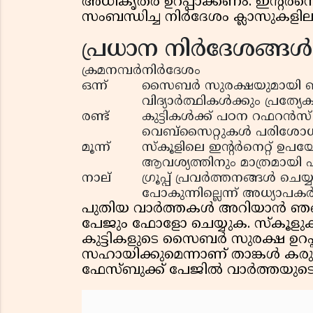
അധികൃതർ ഉറപ്പാക്കണം. ഇന്റർനെറ
സംബന്ധിച്ച നിർദേശം ക്ലാസുകളിലും
പ്രധാന നിർദേശങ്ങൾ
ക്രമനമ്പർ
നിർദേശം
ഒന്ന്
സൈബർ സുരക്ഷയുമായി ബന്ധ
വിദ്യാർത്ഥികൾക്കും പ്രത്
രണ്ട്
കുട്ടികൾക്ക് പഠന റഫറൻസ
വെബ്സൈറ്റുകൾ പരിശോധിച്
മൂന്ന്
സ്കൂളിലെ ഇന്റർനെറ്റ് ഉ
ആവശ്യത്തിനും മാത്രമായി പ
നാല്
ഗ്രൂപ്പ് പ്രവർത്തനങ്ങൾ ചെയ
പോകുന്നില്ലെന്ന് അധ്യാപകർ
പുതിയ വാർത്തകൾ അറിയാൻ ഞങ്ങള
പേജും ഫോളോ ചെയ്യുക. സ്കൂളുക
കുട്ടികളുടെ സൈബർ സുരക്ഷ ഉറപ
സഹായിക്കുമെന്നാണ് താങ്കൾ കരുത
ഫേസ്ബുക്ക് പേജില്‍ വാര്‍ത്തയുട