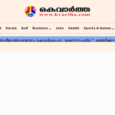
d
Kerala
Gulf
Business
Jobs
Health
Sports & Games