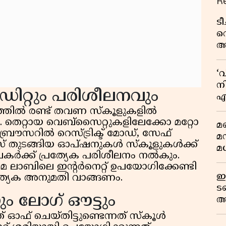
R
ട
വ
അ
മു
മ
‘
വ
നി
ിറ്റും പരിശീലനവും
എ
വ
ിൽ രണ്ട് തവണ സ്കൂളുകളിൽ
. തെറ്റായ വെബ്സൈറ്റുകളിലേക്കോ മറ്റോ
മണ
്രൗസറിൽ റെസ്ട്രിക്ട് മോഡ്, സേഫ്
മ
്സ് തുടങ്ങിയ ഓപ്ഷനുകൾ സ്കൂളുകൾക്ക്
മധ
കർക്ക് പ്രത്യേക പരിശീലനം നൽകും.
െ ലാബിലെ ഇന്റർനെറ്റ് ഉപയോഗിക്കേണ്ടി
ഈ
ത്യേക അനുമതി വാങ്ങണം.
ട
ം ലോഗ് ഔട്ടും
അ
റ
ഓഫ് ചെയ്തിട്ടുണ്ടെന്നത് സ്കൂൾ