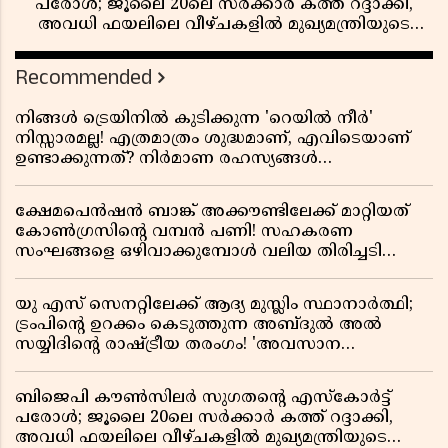
പരോൾ; ജൂലൈ 20ലെ സർക്കാർ കത്ത് റദ്ദാക്കി,
അവധി ഫയലിലെ വീഴ്ചകളിൽ മുഖ്യമന്ത്രിയുടെ
ഓഫീസ് അന്വേഷണത്തിന് ഉത്തരവിട്ടു
Recommended
നിങ്ങൾ ട്രെയിനിൽ കുടിക്കുന്ന 'റെയിൽ നീർ'
നിസ്സാരമല്ല! എത്രമാത്രം ശുദ്ധമാണ്, എവിടെയാണ്
ഉണ്ടാക്കുന്നത്? നിർമാണ രഹസ്യങ്ങൾ
അത്ഭുതപ്പെടുത്തും
ക്ഷേമപെൻഷൻ ബാങ്ക് അക്കൗണ്ടിലേക്ക് മാറ്റിയത്
കോൺഗ്രസിന്റെ വമ്പൻ പണി! സഹകരണ
സംഘങ്ങളെ ഒഴിവാക്കുമ്പോൾ വലിയ തിരിച്ചടി
സിപിഎമ്മിന്? നഷ്ടമാകുന്നത് ജനകീയ അടിത്തറ!
യു എസ് സെനറ്റിലേക്ക് ആദ്യ മുസ്ലിം സ്ഥാനാർത്ഥി;
ട്രംപിന്റെ ഉറക്കം കെടുത്തുന്ന അബ്ദുൽ അൽ
സയ്യിദിന്റെ രാഷ്ട്രീയ തരംഗം! 'അവസാന
റിപ്പബ്ലിക്കൻ പ്രസിഡന്റാകുമോ ട്രംപ്?'
ബിജെപി കൗൺസിലർ സുഗതന്റെ എസ്‌കോർട്ട്
പരോൾ; ജൂലൈ 20ലെ സർക്കാർ കത്ത് റദ്ദാക്കി,
അവധി ഫയലിലെ വീഴ്ചകളിൽ മുഖ്യമന്ത്രിയുടെ