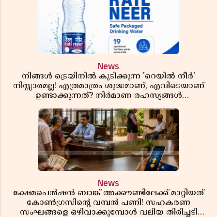
News
നിങ്ങൾ ട്രെയിനിൽ കുടിക്കുന്ന 'റെയിൽ നീർ'
നിസ്സാരമല്ല! എത്രമാത്രം ശുദ്ധമാണ്, എവിടെയാണ്
ഉണ്ടാക്കുന്നത്? നിർമാണ രഹസ്യങ്ങൾ
അത്ഭുതപ്പെടുത്തും
News
ക്ഷേമപെൻഷൻ ബാങ്ക് അക്കൗണ്ടിലേക്ക് മാറ്റിയത്
കോൺഗ്രസിന്റെ വമ്പൻ പണി! സഹകരണ
സംഘങ്ങളെ ഒഴിവാക്കുമ്പോൾ വലിയ തിരിച്ചടി