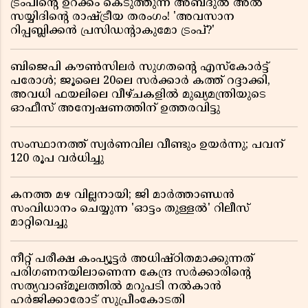
ട്രംപിന്റെ ഉറക്കം കെടുത്തുന്ന അബ്ദുൽ അൽ
സയ്യിദിന്റെ രാഷ്ട്രീയ തരംഗം! 'അവസാന
റിപ്പബ്ലിക്കൻ പ്രസിഡന്റാകുമോ ട്രംപ്?'
ബിജെപി കൗൺസിലർ സുഗതന്റെ എസ്‌കോർട്ട്
പരോൾ; ജൂലൈ 20ലെ സർക്കാർ കത്ത് റദ്ദാക്കി,
അവധി ഫയലിലെ വീഴ്ചകളിൽ മുഖ്യമന്ത്രിയുടെ
ഓഫീസ് അന്വേഷണത്തിന് ഉത്തരവിട്ടു
സംസ്ഥാനത്ത് സ്വര്‍ണവില വീണ്ടും ഉയർന്നു; പവന്
120 രൂപ വര്‍ധിച്ചു
കനത്ത മഴ വില്ലനായി; ജി മാർത്താണ്ഡൻ
സംവിധാനം ചെയ്യുന്ന 'ഓട്ടം തുള്ളൽ' റിലീസ്
മാറ്റിവെച്ചു
നീറ്റ് പരീക്ഷ കംപ്യൂട്ടർ അധിഷ്ഠിതമാക്കുന്നത്
പരിഗണനയിലാണെന്ന കേന്ദ്ര സർക്കാരിൻ്റെ
സത്യവാങ്മൂലത്തിൽ മറുപടി നൽകാൻ
ഹർജിക്കാരോട് സുപ്രീംകോടതി