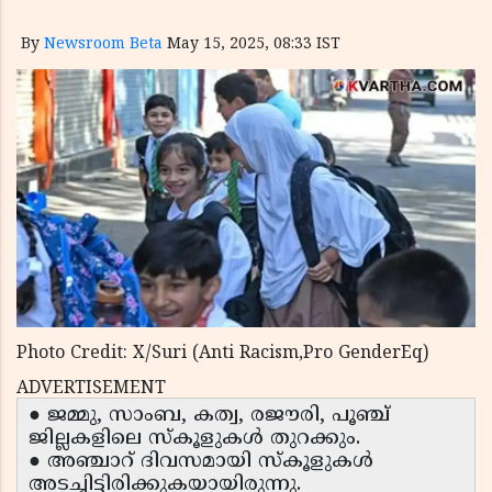
By
Newsroom Beta
May 15, 2025, 08:33 IST
Photo Credit: X/Suri (Anti Racism,Pro GenderEq)
ADVERTISEMENT
● ജമ്മു, സാംബ, കത്വ, രജൗരി, പൂഞ്ച്
ജില്ലകളിലെ സ്കൂളുകൾ തുറക്കും.
● അഞ്ചാറ് ദിവസമായി സ്കൂളുകൾ
അടച്ചിട്ടിരിക്കുകയായിരുന്നു.