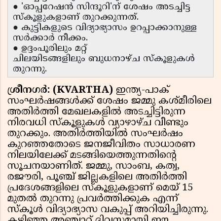
● 'ഓപ്പറേഷൻ സിന്ദൂറി'ന് ശേഷം അടച്ചിട്ട
സ്കൂളുകളാണ് തുറക്കുന്നത്.
● കുട്ടികളുടെ വിദ്യാഭ്യാസം ഉറപ്പാക്കാനുള്ള
സർക്കാർ നീക്കം.
● ഉദ്ദംപൂരിലും മറ്റ്
ചിലയിടങ്ങളിലും ബുധനാഴ്ച സ്കൂളുകൾ
തുറന്നു.
ശ്രീനഗര്‍: (KVARTHA)
ഇന്ത്യ-പാക്
സംഘർഷങ്ങൾക്ക് ശേഷം ജമ്മു കശ്മീരിലെ
അതിർത്തി മേഖലകളിൽ അടച്ചിട്ടിരുന്ന
നിരവധി സ്കൂളുകൾ വ്യാഴാഴ്ച വീണ്ടും
തുറക്കും. അതിർത്തിയിൽ സംഘർഷം
കുറഞ്ഞതോടെ ജനജീവിതം സാധാരണ
നിലയിലേക്ക് മടങ്ങിയെത്തുന്നതിൻ്റെ
സൂചനയാണിത്. ജമ്മു, സാംബ, കത്വ,
രജൗരി, പൂഞ്ച് ജില്ലകളിലെ അതിർത്തി
പ്രദേശങ്ങളിലെ സ്കൂളുകളാണ് മെയ് 15
മുതൽ തുറന്നു പ്രവർത്തിക്കുക എന്ന്
സ്കൂൾ വിദ്യാഭ്യാസ വകുപ്പ് അറിയിച്ചിരുന്നു.
കഴിഞ്ഞ അഞ്ചാറ് ദിവസമായി ഈ