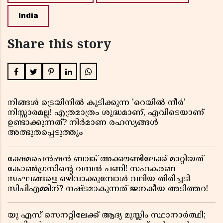
India
Share this story
നിങ്ങൾ ട്രെയിനിൽ കുടിക്കുന്ന 'റെയിൽ നീർ'
നിസ്സാരമല്ല! എത്രമാത്രം ശുദ്ധമാണ്, എവിടെയാണ്
ഉണ്ടാക്കുന്നത്? നിർമാണ രഹസ്യങ്ങൾ
അത്ഭുതപ്പെടുത്തും
ക്ഷേമപെൻഷൻ ബാങ്ക് അക്കൗണ്ടിലേക്ക് മാറ്റിയത്
കോൺഗ്രസിന്റെ വമ്പൻ പണി! സഹകരണ
സംഘങ്ങളെ ഒഴിവാക്കുമ്പോൾ വലിയ തിരിച്ചടി
സിപിഎമ്മിന്? നഷ്ടമാകുന്നത് ജനകീയ അടിത്തറ!
യു എസ് സെനറ്റിലേക്ക് ആദ്യ മുസ്ലിം സ്ഥാനാർത്ഥി;