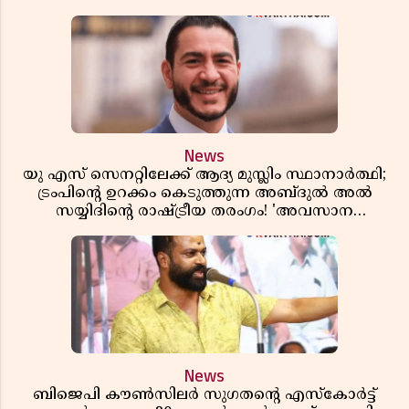
സിപിഎമ്മിന്? നഷ്ടമാകുന്നത് ജനകീയ അടിത്തറ!
News
യു എസ് സെനറ്റിലേക്ക് ആദ്യ മുസ്ലിം സ്ഥാനാർത്ഥി;
ട്രംപിന്റെ ഉറക്കം കെടുത്തുന്ന അബ്ദുൽ അൽ
സയ്യിദിന്റെ രാഷ്ട്രീയ തരംഗം! 'അവസാന
റിപ്പബ്ലിക്കൻ പ്രസിഡന്റാകുമോ ട്രംപ്?'
News
ബിജെപി കൗൺസിലർ സുഗതന്റെ എസ്‌കോർട്ട്