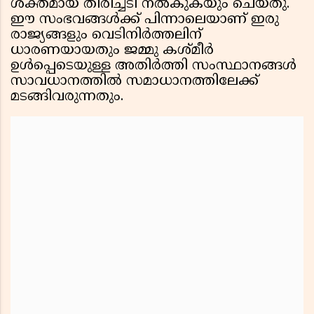
ശക്തമായ തിരിച്ചടി നൽകുകയും ചെയ്തു.
ഈ സംഭവങ്ങൾക്ക് പിന്നാലെയാണ് ഇരു
രാജ്യങ്ങളും വെടിനിർത്തലിന്
ധാരണയായതും ജമ്മു കശ്മീർ
ഉൾപ്പെടെയുള്ള അതിർത്തി സംസ്ഥാനങ്ങൾ
സാവധാനത്തിൽ സമാധാനത്തിലേക്ക്
മടങ്ങിവരുന്നതും.