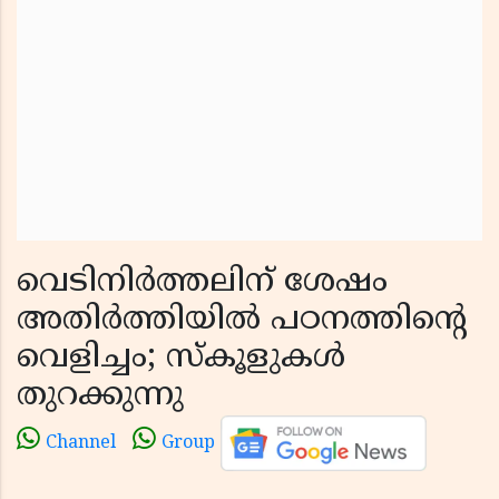
വെടിനിർത്തലിന് ശേഷം
അതിർത്തിയിൽ പഠനത്തിൻ്റെ
വെളിച്ചം; സ്കൂളുകൾ
തുറക്കുന്നു
Channel
Group