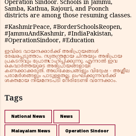
Operation Sindoor. Schools in Jammu,
Samba, Kathua, Rajouri, and Poonch
districts are among those resuming classes.
#KashmirPeace, #BorderSchoolsReopen,
#JammuAndKashmir, #IndiaPakistan,
#OperationSindoor, #Education
ഇവിടെ വായനക്കാർക്ക് അഭിപ്രായങ്ങൾ
രേഖപ്പെടുത്താം. സ്വതന്ത്രമായ ചിന്തയും അഭിപ്രായ
പ്രകടനവും പ്രോത്സാഹിപ്പിക്കുന്നു. എന്നാൽ ഇവ
കെവാർത്തയുടെ അഭിപ്രായങ്ങളായി
കണക്കാക്കരുത്. അധിക്ഷേപങ്ങളും വിദ്വേഷ - അശ്ലീല
പരാമർശങ്ങളും പാടുള്ളതല്ല. ലംഘിക്കുന്നവർക്ക്
ശക്തമായ നിയമനടപടി നേരിടേണ്ടി വന്നേക്കാം.
Tags
National News
News
Malayalam News
Operation Sindoor