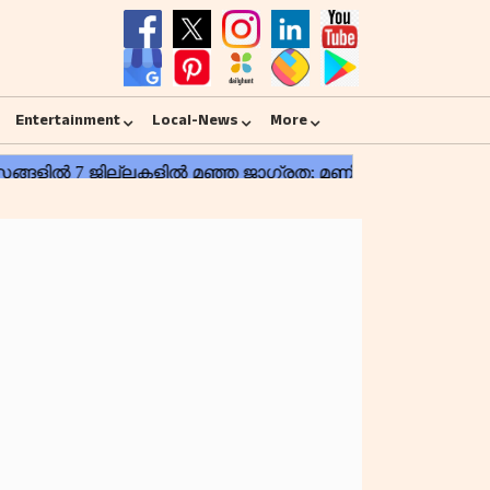
Entertainment
Local-News
More