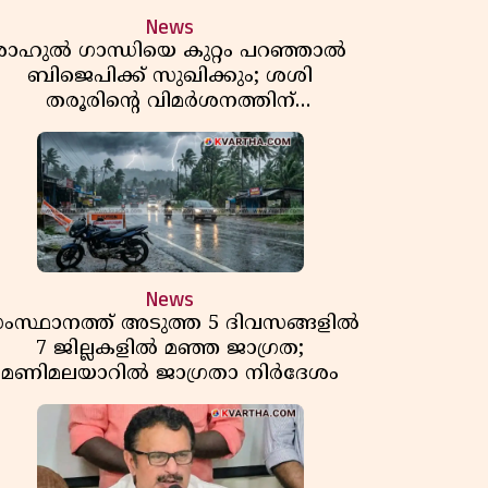
News
രാഹുൽ ഗാന്ധിയെ കുറ്റം പറഞ്ഞാൽ
ബിജെപിക്ക് സുഖിക്കും; ശശി
തരൂരിന്റെ വിമർശനത്തിന്
മറുപടിയുമായി കെ സി
വേണുഗോപാൽ
News
ംസ്ഥാനത്ത് അടുത്ത 5 ദിവസങ്ങളിൽ
7 ജില്ലകളിൽ മഞ്ഞ ജാഗ്രത;
മണിമലയാറിൽ ജാഗ്രതാ നിർദേശം