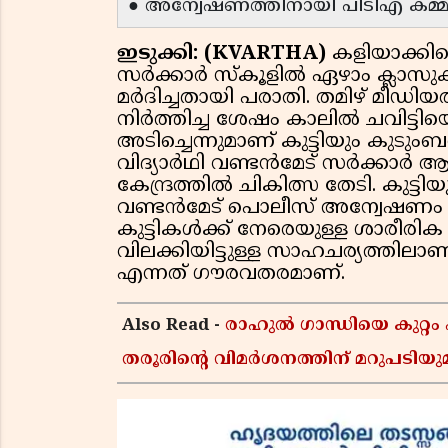
● അന്വേഷണത്തിനായി പിടിഎ കമ്മി
ഇടുക്കി: (KVARTHA)
കളിയാക്കിയ
സർക്കാർ സ്കൂളിൽ ഏഴാം ക്ലാസ
മർദിച്ചതായി പരാതി. തമിഴ് മീഡിയത്
നിർത്തിച്ച ശേഷം കാലിൽ ചവിട്ട
അടിച്ചെന്നുമാണ് കുട്ടിയും കുടുംബ
വിദ്യാർഥി വണ്ടൻമേട് സർക്കാർ ആശ
കേന്ദ്രത്തിൽ ചികിത്സ തേടി. കുട
വണ്ടൻമേട് പൊലീസ് അന്വേഷണം തുട
കുട്ടികൾക്ക് നേരെയുള്ള ശാരീര
വിലക്കിയിട്ടുള്ള സാഹചര്യത്തി
എന്നത് ഗൗരവതരമാണ്.
Also Read -
രാഹുൽ ഗാന്ധിയെ കുറ്റം
തരൂരിന്റെ വിമർശനത്തിന് മറുപട