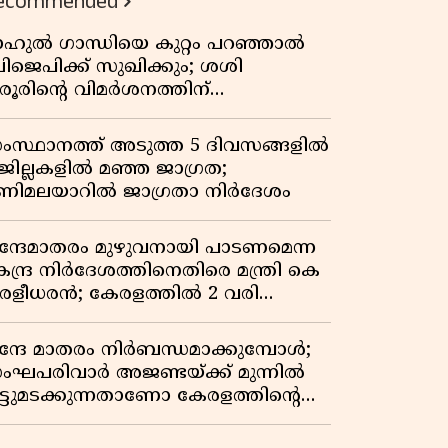
ecommended
ാഹുൽ ഗാന്ധിയെ കുറ്റം പറഞ്ഞാൽ
ിജെപിക്ക് സുഖിക്കും; ശശി
രൂരിന്റെ വിമർശനത്തിന്
റുപടിയുമായി കെ സി
േണുഗോപാൽ
ംസ്ഥാനത്ത് അടുത്ത 5 ദിവസങ്ങളിൽ
 ജില്ലകളിൽ മഞ്ഞ ജാഗ്രത;
ണിമലയാറിൽ ജാഗ്രതാ നിർദേശം
ന്ദേമാതരം മുഴുവനായി പാടണമെന്ന
േന്ദ്ര നിർദേശത്തിനെതിരെ മന്ത്രി കെ
ുരളീധരൻ; കേരളത്തിൽ 2 വരി
ാത്രമേ ഉണ്ടാകൂ എന്ന് പ്രതികരണം
ന്ദേ മാതരം നിർബന്ധമാക്കുമ്പോൾ;
ംഘപരിവാർ അജണ്ടയ്ക്ക് മുന്നിൽ
ുട്ടുമടക്കുന്നതാണോ കേരളത്തിന്റെ
തേതര പാരമ്പര്യം?