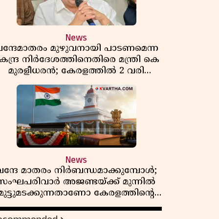
News
ന്ദേമാതരം മുഴുവനായി പാടണമെന്ന
േന്ദ്ര നിർദേശത്തിനെതിരെ മന്ത്രി കെ
മുരളീധരൻ; കേരളത്തിൽ 2 വരി
മാത്രമേ ഉണ്ടാകൂ എന്ന് പ്രതികരണം
News
വന്ദേ മാതരം നിർബന്ധമാക്കുമ്പോൾ;
സംഘപരിവാർ അജണ്ടയ്ക്ക് മുന്നിൽ
മുട്ടുമടക്കുന്നതാണോ കേരളത്തിന്റെ
മതേതര പാരമ്പര്യം?