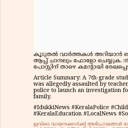
കൂടുതല്‍ വാർത്തകള്‍ അറിയാന്‍ 
ആപ്പ് ചാനലും ഫോളോ ചെയ്യുക. ന
പോസ്റ്റിന് താഴെ കമൻ്റായി രേഖപ്പ
Article Summary: A 7th-grade stud
was allegedly assaulted by teach
police to launch an investigation f
family.
#IdukkiNews #KeralaPolice #Chil
#KeralaEducation #LocalNews #S
ഇവിടെ വായനക്കാർക്ക് അഭിപ്രായങ്ങൾ രേഖപ