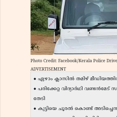
Photo Credit: Facebook/Kerala Police Driv
ADVERTISEMENT
● ഏഴാം ക്ലാസിൽ തമിഴ് മീഡിയത്തിൽ 
● പരിക്കേറ്റ വിദ്യാർഥി വണ്ടൻമേട്
തേടി
● കുട്ടിയെ ചൂരൽ കൊണ്ട് അടിച്ചെന