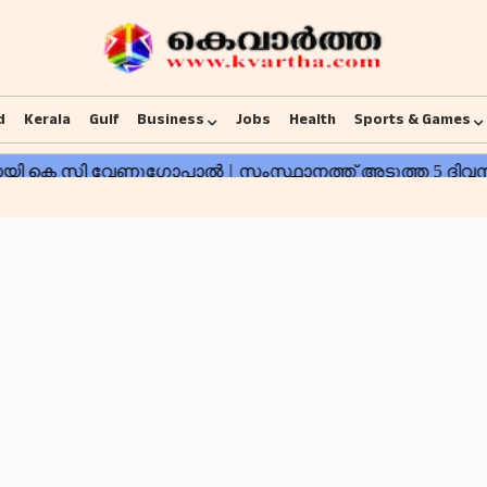
d
Kerala
Gulf
Business
Jobs
Health
Sports & Games