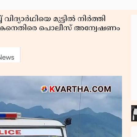
 വിദ്യാർഥിയെ മുട്ടിൽ നിർത്തി
്യാപകനെതിരെ പൊലീസ് അന്വേഷണം