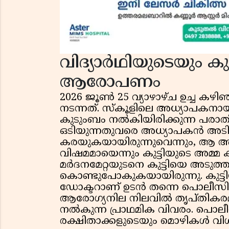
വിദ്യാർഥിയുടെയും കു
ആരോപണം
2026 ജൂൺ 25 വ്യാഴാഴ്ച ഉച്ച ക
നടന്നത്. സ്കൂളിലെ അധ്യാപകനായ 
കുടുംബം നൽകിയിരിക്കുന്ന പരാത
ഒടിയുന്നതുവരെ അധ്യാപകൻ അടിച്ചെ
കരയുകയായിരുന്നുവെന്നും, ആ അ
വിഷമമായെന്നും കുട്ടിയുടെ അമ്
മർദനമേറ്റയുടനെ കുട്ടിയെ അടുത്തു
കൊണ്ടുപോകുകയായിരുന്നു. കുട്ട
ഡോക്ടറാണ് ഉടൻ തന്നെ പൊലീസിനെ
ആരോഗ്യനില നിലവിൽ തൃപ്തികര
നൽകുന്ന പ്രാഥമിക വിവരം. പൊലീസ
രക്ഷിതാക്കളുടെയും മൊഴികൾ വിശദ