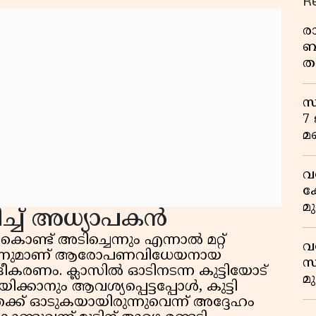
R
ര
ബ
ത
മ
വ
സ
7
മ
വ
ക
മ
ച് അധ്യാപകൻ
മ
്ട് അടിച്ചെന്നും എന്നാൽ മറ്റ്
വ
ില്ലെന്നുമാണ് ആരോപണവിധേയനായ
സ
കരണം. ക്ലാസിൽ ഓടിനടന്ന കുട്ടിയോട്
മ
്കാനും ആവശ്യപ്പെട്ടപ്പോൾ, കുട്ടി
മ
േക്ക് ഓടുകയായിരുന്നുവെന്ന് അദ്ദേഹം