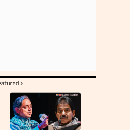
eatured