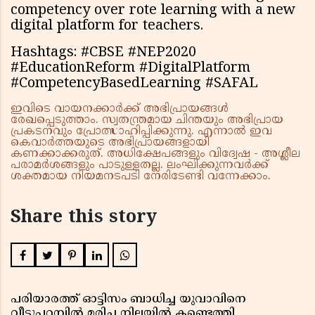
competency over rote learning with a new
digital platform for teachers.
Hashtags: #CBSE #NEP2020
#EducationReform #DigitalPlatform
#CompetencyBasedLearning #SAFAL
ഇവിടെ വായനക്കാർക്ക് അഭിപ്രായങ്ങൾ
രേഖപ്പെടുത്താം. സ്വതന്ത്രമായ ചിന്തയും അഭിപ്രായ
പ്രകടനവും പ്രോത്സാഹിപ്പിക്കുന്നു. എന്നാൽ ഇവ
കെവാർത്തയുടെ അഭിപ്രായങ്ങളായി
കണക്കാക്കരുത്. അധിക്ഷേപങ്ങളും വിദ്വേഷ - അശ്ലീല
പരാമർശങ്ങളും പാടുള്ളതല്ല. ലംഘിക്കുന്നവർക്ക്
ശക്തമായ നിയമനടപടി നേരിടേണ്ടി വന്നേക്കാം.
Share this story
പരിയാരത്ത് ഓട്ടിസം ബാധിച്ച യുവാവിനെ
വീട്ടുപറമ്പിൽ മരിച്ച നിലയിൽ കണ്ടെത്തി