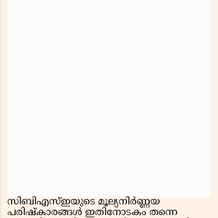
സിബിഎസ്ഇയുടെ മൂല്യനിർണ്ണയ
പരിഷ്കാരങ്ങൾ ഇതിനോടകം തന്നെ