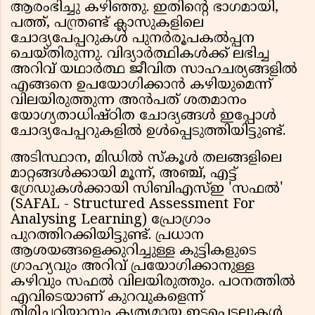
ആരംഭിച്ചു കഴിഞ്ഞു. ഇതിന്റെ ഭാഗമായി,
പത്ത്, പന്ത്രണ്ട് ക്ലാസുകളിലെ
ചോദ്യപേപ്പറുകൾ പുനർരൂപകൽപ്പന
ചെയ്തിരുന്നു. വിദ്യാർത്ഥികൾക്ക് ലഭിച്ച
അറിവ് യഥാർത്ഥ ജീവിത സാഹചര്യങ്ങളിൽ
എങ്ങനെ ഉപയോഗിക്കാൻ കഴിയുമെന്ന്
വിലയിരുത്തുന്ന അൻപത് ശതമാനം
യോഗ്യതാധിഷ്ഠിത ചോദ്യങ്ങൾ ഇപ്പോൾ
ചോദ്യപേപ്പറുകളിൽ ഉൾപ്പെടുത്തിയിട്ടുണ്ട്.
അടിസ്ഥാന, മിഡിൽ സ്കൂൾ തലങ്ങളിലെ
മാറ്റങ്ങൾക്കായി മൂന്ന്, അഞ്ച്, എട്ട്
ഗ്രേഡുകൾക്കായി സിബിഎസ്ഇ 'സഫൽ'
(SAFAL - Structured Assessment For
Analysing Learning) പ്രോഗ്രാം
പുറത്തിറക്കിയിട്ടുണ്ട്. പ്രധാന
ആശയങ്ങളെക്കുറിച്ചുള്ള കുട്ടികളുടെ
ഗ്രാഹ്യവും അറിവ് പ്രയോഗിക്കാനുള്ള
കഴിവും സഫൽ വിലയിരുത്തും. പഠനത്തിൽ
എവിടെയാണ് കുറവുകളെന്ന്
തിരിച്ചറിയാനും കൃത്യമായ ഇടപെടലുകൾ