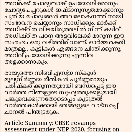
അവർക്ക് ചോദ്യബാങ്ക് ഉപയോഗിക്കാനും
ചോദ്യപേപ്പറുകൾ ഇഷ്ടാനുസൃതമാക്കാനും
പുതിയ ചോദ്യങ്ങൾ അവലോകനത്തിനായി
സംഭാവന ചെയ്യാനും സാധിക്കും. മാർക്ക്
അധിഷ്ഠിത വിലയിരുത്തലിൽ നിന്ന് കഴിവ്
അധിഷ്ഠിത പഠന അളവിലേക്ക് മാറുന്ന ഈ
സംരംഭം ഒരു വഴിത്തിരിവാണ്. ഓർമ്മശക്തി
മാത്രമല്ല, കുട്ടികൾ എങ്ങനെ ചിന്തിക്കുന്നു,
അറിവ് പ്രയോഗിക്കുന്നു എന്നിവ
അളക്കാനാകും.
രാജ്യത്തെ സിബിഎസ്ഇ സ്കൂൾ
മൂല്യനിർണ്ണയ രീതികൾ പൂർണ്ണമായും
പരിഷ്കരിക്കുന്നതുമായി ബന്ധപ്പെട്ട ഈ
വാര്‍ത്ത നിങ്ങളുടെ സുഹൃത്തുക്കളുമായി
പങ്കുവെക്കുന്നതോടൊപ്പം കൂടുതൽ
വാർത്തകൾക്കായി ഞങ്ങളുടെ വാട്സാപ്പ്
ചാനൽ പിന്തുടരുക.
Article Summary: CBSE revamps
assessment under NEP 2020, focusing on