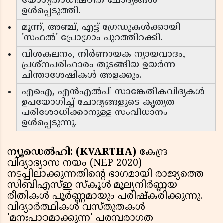
യോഗ്യതാധിഷ്ഠിത ചോദ്യങ്ങൾ
ഉൾപ്പെടുത്തി.
മൂന്ന്, അഞ്ച്, എട്ട് ഗ്രേഡുകൾക്കായി
'സഫൽ' പ്രോഗ്രാം പുറത്തിറക്കി.
വിശകലനം, നിർണായക ന്യായവാദം,
പ്രശ്‌നപരിഹാരം തുടങ്ങിയ ഉയർന്ന
ചിന്താശേഷികൾ അളക്കും.
എഐ, എൻ‌എൽ‌പി സാങ്കേതികവിദ്യകൾ
ഉപയോഗിച്ച് ചോദ്യങ്ങളുടെ കൃത്യത
പരിശോധിക്കാനുള്ള സംവിധാനം
ഉൾപ്പെടുന്നു.
ന്യൂഡെൽഹി: (KVARTHA)
കേന്ദ്ര
വിദ്യാഭ്യാസ നയം (NEP 2020)
നടപ്പിലാക്കുന്നതിന്റെ ഭാഗമായി രാജ്യത്തെ
സിബിഎസ്ഇ സ്കൂൾ മൂല്യനിർണ്ണയ
രീതികൾ പൂർണ്ണമായും പരിഷ്കരിക്കുന്നു.
വിദ്യാർത്ഥികൾ വസ്തുതകൾ
'മനഃപാഠമാക്കുന്ന' പരമ്പരാഗത