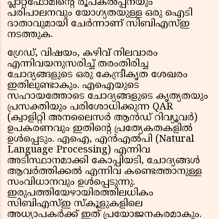
പ്ലാറ്റ്‌ഫോമിന്റെ രൂപകൽപ്പനയും
പരിപാലനവും യോഗ്യതയുള്ള ഒരു ഐടി
ദാതാവുമായി ചേർന്നാണ് സിബിഎസ്ഇ
നടത്തുക.
ഗ്രേഡ്, വിഷയം, കഴിവ് നിലവാരം
എന്നിവയനുസരിച്ച് തരംതിരിച്ച
ചോദ്യങ്ങളുടെ ഒരു കേന്ദ്രീകൃത ശേഖരം
ഇതിലുണ്ടാകും. എഐയുടെ
സഹായത്തോടെ ചോദ്യങ്ങളുടെ കൃത്യതയും
പ്രസക്തിയും പരിശോധിക്കുന്ന QAR
(ക്വാളിറ്റി അനലൈസർ ആൻഡ് റിവ്യൂവർ)
ഉപകരണവും ഇതിന്റെ പ്രത്യേകതകളിൽ
ഉൾപ്പെടും. എഐ, എൻ‌എൽ‌പി (Natural
Language Processing) എന്നിവ
അടിസ്ഥാനമാക്കി കോപ്പിയടി, ചോദ്യങ്ങൾ
ആവർത്തിക്കൽ എന്നിവ കണ്ടെത്താനുള്ള
സംവിധാനവും ഉൾപ്പെടുന്നു.
ഇരുപത്തിയേഴായിരത്തിലധികം
സിബിഎസ്ഇ സ്കൂളുകളിലെ
അധ്യാപകർക്ക് ഇത് പ്രയോജനകരമാകും.