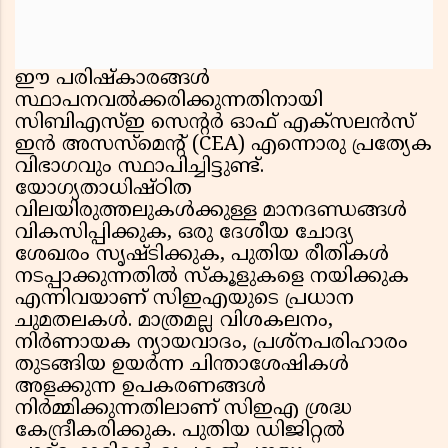
ഈ പരിഷ്കാരങ്ങൾ
സ്ഥാപനവൽക്കരിക്കുന്നതിനായി
സിബിഎസ്ഇ സെന്റർ ഓഫ് എക്സലൻസ്
ഇൻ അസസ്‌മെന്റ് (CEA) എന്നൊരു പ്രത്യേക
വിഭാഗവും സ്ഥാപിച്ചിട്ടുണ്ട്.
യോഗ്യതാധിഷ്ഠിത
വിലയിരുത്തലുകൾക്കുള്ള മാനദണ്ഡങ്ങൾ
വികസിപ്പിക്കുക, ഒരു ദേശീയ ചോദ്യ
ശേഖരം സൃഷ്ടിക്കുക, പുതിയ രീതികൾ
നടപ്പാക്കുന്നതിൽ സ്കൂളുകളെ നയിക്കുക
എന്നിവയാണ് സിഇഎയുടെ പ്രധാന
ചുമതലകൾ. മാത്രമല്ല വിശകലനം,
നിർണായക ന്യായവാദം, പ്രശ്‌നപരിഹാരം
തുടങ്ങിയ ഉയർന്ന ചിന്താശേഷികൾ
അളക്കുന്ന ഉപകരണങ്ങൾ
നിർമ്മിക്കുന്നതിലാണ് സിഇഎ ശ്രദ്ധ
കേന്ദ്രീകരിക്കുക. പുതിയ ഡിജിറ്റൽ