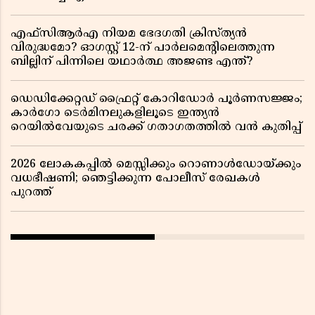
എഫ്സിആർഎ നിയമ ഭേദഗതി ക്രിസ്ത്യൻ
വിരുദ്ധമോ? ഓഗസ്റ്റ് 12-ന് പാർലമെന്റിലെത്തുന്ന
ബില്ലിന് പിന്നിലെ യഥാർത്ഥ അജണ്ട എന്ത്?
ഡെഡിക്കേറ്റഡ് ഫ്രൈറ്റ് കോറിഡോർ പൂർണസജ്ജം;
കാർഗോ ടെർമിനലുകളിലൂടെ ഇന്ത്യൻ
റെയിൽവേയുടെ ചരക്ക് ഗതാഗതത്തിൽ വൻ കുതിപ്പ്
2026 ലോകകപ്പിൽ മെസ്സിക്കും റൊണാൾഡോയ്ക്കും
വധഭീഷണി; ഞെട്ടിക്കുന്ന പോലീസ് രേഖകൾ
പുറത്ത്