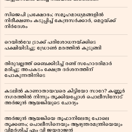
സിജെപി പ്രക്ഷോഭം; സമൂഹമാധ്യമങ്ങളിൽ
നിരീക്ഷണം കടുപ്പിച്ച് കേന്ദ്രസർക്കാർ, മെറ്റയ്ക്ക്
നിർദേശം
റെയിൽവേ ട്രാക്ക് പരിശോധനയ്ക്കിടെ
പക്ഷിയിടിച്ചു; ഡ്രോൺ മരത്തിൽ കുടുങ്ങി
തിരുവല്ലത്ത് ബൈക്കിടിച്ച് രണ്ട് സഹോദരിമാർ
മരിച്ചു; അപകടം ക്ഷേത്ര ദർശനത്തിന്
പോകുന്നതിനിടെ
കടലിൽ കാണാതായവരെ കിട്ടിയോ സാറേ? കണ്ണൂർ
നഗരത്തിൽ നിന്നും തൂക്കിയപ്പോൾ പൊലീസിനോട്
അർജുൻ ആയങ്കിയുടെ ചോദ്യം
അർജുൻ ആയങ്കിയെ തൂഫാനിലേതു പോലെ
തൂക്കണം; പൊലീസിനെയും ആഭ്യന്തരമന്ത്രിയെയും
വിമർശിച്ച് എം വി ജയരാജൻ