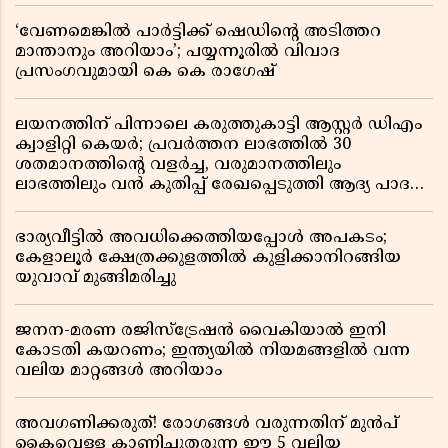
‘വേണമെങ്കിൽ പാർട്ടിക്ക് ഷെഡിൻ്റെ അടിത്തറ
മാന്താനും അറിയാം’; പയ്യന്നൂരിൽ വിവാദ
പ്രസംഗവുമായി കെ കെ രാഗേഷ്
ലയനത്തിന് പിന്നാലെ കരുത്തുകാട്ടി ആസ്റ്റർ ഡിഎം
ക്വാളിറ്റി കെയർ; പ്രവർത്തന ലാഭത്തിൽ 30
ശതമാനത്തിൻ്റെ വളർച്ച, വരുമാനത്തിലും
ലാഭത്തിലും വൻ കുതിപ്പ് രേഖപ്പെടുത്തി ആദ്യ പാദ
റിപ്പോർട്ട് പുറത്ത്
ഭാര്യവീട്ടിൽ അവധിക്കെത്തിയപ്പോൾ അപകടം;
കേളാലൂർ ക്ഷേത്രക്കുളത്തിൽ കുളിക്കാനിറങ്ങിയ
യുവാവ് മുങ്ങിമരിച്ചു
ജനന-മരണ രജിസ്ട്രേഷൻ വൈകിയാൽ ഇനി
കോടതി കയറണം; ഇന്ത്യയിൽ നിയമങ്ങളിൽ വന്ന
വലിയ മാറ്റങ്ങൾ അറിയാം
അവഗണിക്കരുത്! രോഗങ്ങൾ വരുന്നതിന് മുൻപ്
കൈവെള്ള കാണിച്ചുതരുന്ന ഈ 5 വലിയ