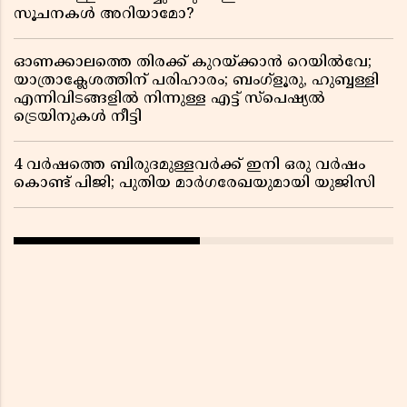
സൂചനകൾ അറിയാമോ?
ഓണക്കാലത്തെ തിരക്ക് കുറയ്ക്കാൻ റെയിൽവേ;
യാത്രാക്ലേശത്തിന് പരിഹാരം; ബംഗ്ളൂരു, ഹുബ്ബള്ളി
എന്നിവിടങ്ങളിൽ നിന്നുള്ള എട്ട് സ്പെഷ്യൽ
ട്രെയിനുകൾ നീട്ടി
4 വർഷത്തെ ബിരുദമുള്ളവർക്ക് ഇനി ഒരു വർഷം
കൊണ്ട് പിജി; പുതിയ മാർഗരേഖയുമായി യുജിസി