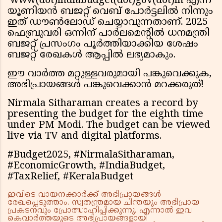
www(dot)indiabudget(dot)gov(dot)in എന്ന
യൂണിയന്‍ ബജറ്റ് വെബ് പോര്‍ട്ടലില്‍ നിന്നും
ഇത് ഡൗണ്‍ലോഡ് ചെയ്യാവുന്നതാണ്. 2025
ഫെബ്രുവരി ഒന്നിന് പാര്‍ലമെന്റില്‍ ധനമന്ത്രി
ബജറ്റ് പ്രസംഗം പൂര്‍ത്തിയാക്കിയ ശേഷം
ബജറ്റ് രേഖകള്‍ ആപ്പില്‍ ലഭ്യമാകും.
ഈ വാർത്ത മറ്റുള്ളവരുമായി പങ്കുവെക്കുക,
അഭിപ്രായങ്ങൾ പങ്കുവെക്കാൻ മറക്കരുത്!
Nirmala Sitharaman creates a record by
presenting the budget for the eighth time
under PM Modi. The budget can be viewed
live via TV and digital platforms.
#Budget2025, #NirmalaSitharaman,
#EconomicGrowth, #IndiaBudget,
#TaxRelief, #KeralaBudget
ഇവിടെ വായനക്കാർക്ക് അഭിപ്രായങ്ങൾ
രേഖപ്പെടുത്താം. സ്വതന്ത്രമായ ചിന്തയും അഭിപ്രായ
പ്രകടനവും പ്രോത്സാഹിപ്പിക്കുന്നു. എന്നാൽ ഇവ
കെവാർത്തയുടെ അഭിപ്രായങ്ങളായി