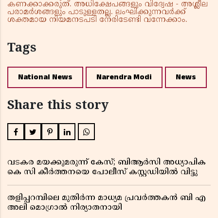
കണക്കാക്കരുത്. അധിക്ഷേപങ്ങളും വിദ്വേഷ - അശ്ലീല
പരാമർശങ്ങളും പാടുള്ളതല്ല. ലംഘിക്കുന്നവർക്ക്
ശക്തമായ നിയമനടപടി നേരിടേണ്ടി വന്നേക്കാം.
Tags
National News
Narendra Modi
News
Share this story
വടകര മയക്കുമരുന്ന് കേസ്; ബിആർസി അധ്യാപിക
കെ സി കീർത്തനയെ പോലീസ് കസ്റ്റഡിയിൽ വിട്ടു
തളിപ്പറമ്പിലെ മുതിർന്ന മാധ്യമ പ്രവർത്തകൻ ബി എ
അലി മൊഗ്രാൽ നിര്യാതനായി