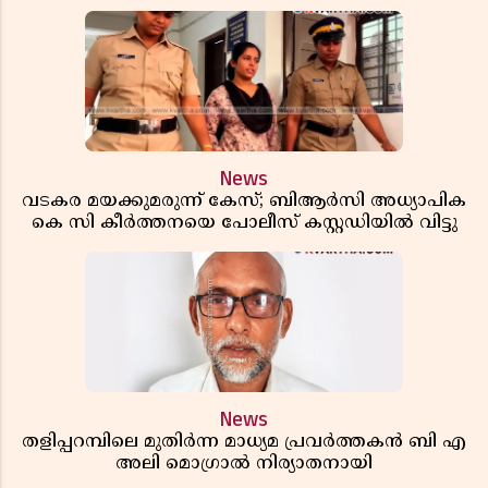
News
വടകര മയക്കുമരുന്ന് കേസ്; ബിആർസി അധ്യാപിക
കെ സി കീർത്തനയെ പോലീസ് കസ്റ്റഡിയിൽ വിട്ടു
News
തളിപ്പറമ്പിലെ മുതിർന്ന മാധ്യമ പ്രവർത്തകൻ ബി എ
അലി മൊഗ്രാൽ നിര്യാതനായി