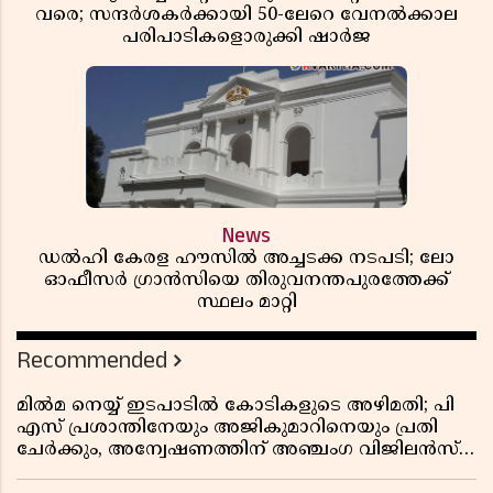
വരെ; സന്ദർശകർക്കായി 50-ലേറെ വേനൽക്കാല
പരിപാടികളൊരുക്കി ഷാർജ
News
ഡൽഹി കേരള ഹൗസിൽ അച്ചടക്ക നടപടി; ലോ
ഓഫീസർ ഗ്രാൻസിയെ തിരുവനന്തപുരത്തേക്ക്
സ്ഥലം മാറ്റി
Recommended
മിൽമ നെയ്യ് ഇടപാടിൽ കോടികളുടെ അഴിമതി; പി
എസ് പ്രശാന്തിനേയും അജികുമാറിനെയും പ്രതി
ചേർക്കും, അന്വേഷണത്തിന് അഞ്ചംഗ വിജിലൻസ്
സംഘം