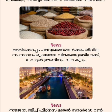
സംഘം
News
അരിക്കൊപ്പം പലവ്യഞ്ജനങ്ങൾക്കും തീവില;
സംസ്ഥാനം രൂക്ഷമായ വിലക്കയറ്റത്തിലേക്ക്,
ഹോട്ടൽ ഊണിനും വില കൂടും
News
സൗജന്യ ബീച്ച് ഫിറ്റ്നസ് മുതൽ സാറ്റർഡേ റൺ