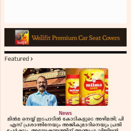
Featured
News
മിൽമ നെയ്യ് ഇടപാടിൽ കോടികളുടെ അഴിമതി; പി
എസ് പ്രശാന്തിനേയും അജികുമാറിനെയും പ്രതി
ചേർക്കും, അന്വേഷണത്തിന് അഞ്ചംഗ വിജിലൻസ്