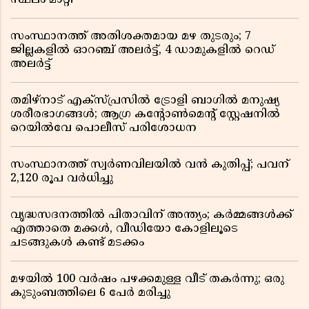
സ്ഥലം മാറ്റി
സംസ്ഥാനത്ത് അതിശക്തമായ മഴ തുടരും; 7
ജില്ലകളിൽ ഓറഞ്ച് അലർട്ട്, 4 ഡാമുകളിൽ റെഡ്
അലർട്ട്
തമിഴ്‌നാട് എക്സ്പ്രസിൽ ട്രോളി ബാഗിൽ മനുഷ്യ
ശരീരഭാഗങ്ങൾ; ആഗ്ര കൻ്റോൺമെൻ്റ് സ്റ്റേഷനിൽ
റെയിൽവേ പൊലീസ് പരിശോധന
സംസ്ഥാനത്ത് സ്വര്‍ണവിലയില്‍ വന്‍ കുതിപ്പ്; പവന്
2,120 രൂപ വര്‍ധിച്ചു
വൃദ്ധസദനത്തിൽ പിതാവിന് അന്ത്യം; കർമ്മങ്ങൾക്ക്
എത്താതെ മക്കൾ, വീഡിയോ കോളിലൂടെ
ചടങ്ങുകൾ കണ്ട് മടക്കം
മഴയിൽ 100 വർഷം പഴക്കമുള്ള വീട് തകർന്നു; ഒരു
കുടുംബത്തിലെ 6 പേർ മരിച്ചു