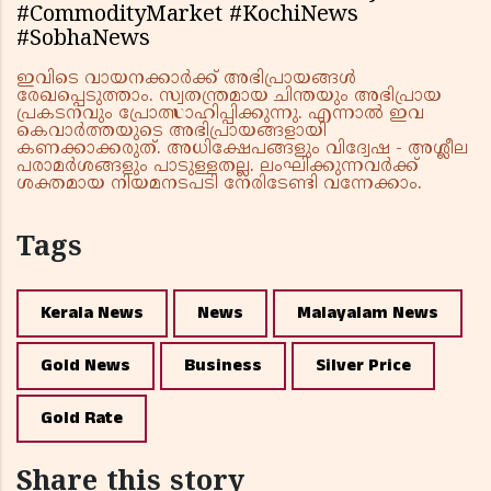
#CommodityMarket #KochiNews
#SobhaNews
ഇവിടെ വായനക്കാർക്ക് അഭിപ്രായങ്ങൾ
രേഖപ്പെടുത്താം. സ്വതന്ത്രമായ ചിന്തയും അഭിപ്രായ
പ്രകടനവും പ്രോത്സാഹിപ്പിക്കുന്നു. എന്നാൽ ഇവ
കെവാർത്തയുടെ അഭിപ്രായങ്ങളായി
കണക്കാക്കരുത്. അധിക്ഷേപങ്ങളും വിദ്വേഷ - അശ്ലീല
പരാമർശങ്ങളും പാടുള്ളതല്ല. ലംഘിക്കുന്നവർക്ക്
ശക്തമായ നിയമനടപടി നേരിടേണ്ടി വന്നേക്കാം.
Tags
Kerala News
News
Malayalam News
Gold News
Business
Silver Price
Gold Rate
Share this story