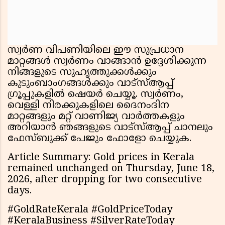
സ്വര്‍ണ വിപണിയിലെ ഈ സുപ്രധാന
മാറ്റങ്ങള്‍ സ്വര്‍ണം വാങ്ങാന്‍ ഉദ്ദേശിക്കുന്ന
നിങ്ങളുടെ സുഹൃത്തുക്കള്‍ക്കും
കുടുംബാംഗങ്ങള്‍ക്കും വാട്സ്ആപ്പ്
ഗ്രൂപ്പുകളില്‍ ഷെയര്‍ ചെയ്യൂ. സ്വര്‍ണം,
വെള്ളി നിരക്കുകളിലെ ദൈനംദിന
മാറ്റങ്ങളും മറ്റ് വാണിജ്യ വാര്‍ത്തകളും
അറിയാന്‍ ഞങ്ങളുടെ വാട്സ്ആപ്പ് ചാനലും
ഫേസ്ബുക്ക് പേജും ഫോളോ ചെയ്യുക.
Article Summary: Gold prices in Kerala
remained unchanged on Thursday, June 18,
2026, after dropping for two consecutive
days.
#GoldRateKerala #GoldPriceToday
#KeralaBusiness #SilverRateToday