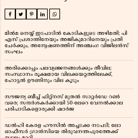
മിൽമ നെയ്യ് ഇടപാടിൽ കോടികളുടെ അഴിമതി; പി
എസ് പ്രശാന്തിനേയും അജികുമാറിനെയും പ്രതി
ചേർക്കും, അന്വേഷണത്തിന് അഞ്ചംഗ വിജിലൻസ്
സംഘം
അരിക്കൊപ്പം പലവ്യഞ്ജനങ്ങൾക്കും തീവില;
സംസ്ഥാനം രൂക്ഷമായ വിലക്കയറ്റത്തിലേക്ക്,
ഹോട്ടൽ ഊണിനും വില കൂടും
സൗജന്യ ബീച്ച് ഫിറ്റ്നസ് മുതൽ സാറ്റർഡേ റൺ
വരെ; സന്ദർശകർക്കായി 50-ലേറെ വേനൽക്കാല
പരിപാടികളൊരുക്കി ഷാർജ
ഡൽഹി കേരള ഹൗസിൽ അച്ചടക്ക നടപടി; ലോ
ഓഫീസർ ഗ്രാൻസിയെ തിരുവനന്തപുരത്തേക്ക്