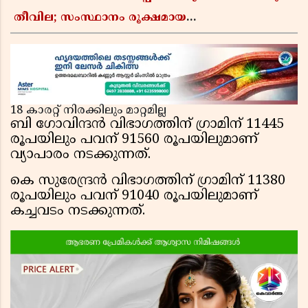
തീവില; സംസ്ഥാനം രൂക്ഷമായ
വിലക്കയറ്റത്തിലേക്ക്, ഹോട്ടൽ ഊണിനും വില
കൂടും
18 കാരറ്റ് നിരക്കിലും മാറ്റമില്ല
ബി ഗോവിന്ദൻ വിഭാഗത്തിന് ഗ്രാമിന് 11445
രൂപയിലും പവന് 91560 രൂപയിലുമാണ്
വ്യാപാരം നടക്കുന്നത്.
കെ സുരേന്ദ്രൻ വിഭാഗത്തിന് ഗ്രാമിന് 11380
രൂപയിലും പവന് 91040 രൂപയിലുമാണ്
കച്ചവടം നടക്കുന്നത്.