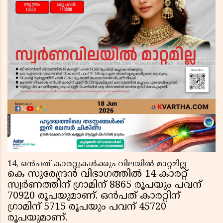
14, ഒൻപത് കാരറ്റുകൾക്കും വിലയിൽ മാറ്റമില്ല
കെ സുരേന്ദ്രൻ വിഭാഗത്തിൽ 14 കാരറ്റ്
സ്വർണത്തിന് ഗ്രാമിന് 8865 രൂപയും പവന്
70920 രൂപയുമാണ്. ഒൻപത് കാരറ്റിന്
ഗ്രാമിന് 5715 രൂപയും പവന് 45720
രൂപയുമാണ്.