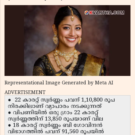
Representational Image Generated by Meta AI
ADVERTISEMENT
● 22 കാരറ്റ് സ്വർണ്ണം പവന് 1,10,800 രൂപ
നിരക്കിലാണ് വ്യാപാരം നടക്കുന്നത്
● വിപണിയിൽ ഒരു ഗ്രാം 22 കാരറ്റ്
സ്വർണ്ണത്തിന് 13,850 രൂപയാണ് വില
● 18 കാരറ്റ് സ്വർണ്ണം ബി ഗോവിന്ദൻ
വിഭാഗത്തിൽ പവന് 91,560 രൂപയിൽ