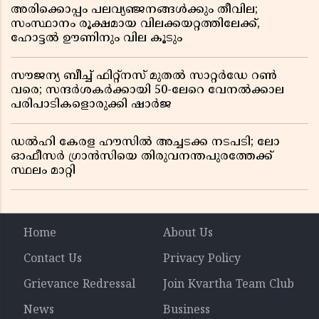
അരിക്കൊപ്പം പലവ്യഞ്ജനങ്ങൾക്കും തീവില;
സംസ്ഥാനം രൂക്ഷമായ വിലക്കയറ്റത്തിലേക്ക്,
ഹോട്ടൽ ഊണിനും വില കൂടും
സൗജന്യ ബീച്ച് ഫിറ്റ്നസ് മുതൽ സാറ്റർഡേ റൺ
വരെ; സന്ദർശകർക്കായി 50-ലേറെ വേനൽക്കാല
പരിപാടികളൊരുക്കി ഷാർജ
ഡൽഹി കേരള ഹൗസിൽ അച്ചടക്ക നടപടി; ലോ
ഓഫീസർ ഗ്രാൻസിയെ തിരുവനന്തപുരത്തേക്ക്
സ്ഥലം മാറ്റി
Home
About Us
Contact Us
Privacy Policy
Grievance Redressal
Join Kvartha Team Club
News
Business