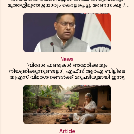
മുത്തശ്ശീമുത്തശ്ശന്മാരും കൊല്ലപ്പെട്ടു, മരണസംഖ്യ 7;
ഞെട്ടിക്കുന്ന വെളിപ്പെടുത്തലുകൾ
News
‘വിദേശ ഫണ്ടുകൾ അമേരിക്കയും
നിയന്ത്രിക്കുന്നുണ്ടല്ലോ’; എഫ്സിആർഎ ബില്ലിലെ
യുഎസ് വിമർശനങ്ങൾക്ക് മറുപടിയുമായി ഇന്ത്യ
Article