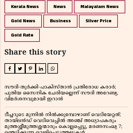
Kerala News
News
Malayalam News
Gold News
Business
Silver Price
Gold Rate
Share this story
സൗദി-തുർക്കി-പാകിസ്താൻ പ്രതിരോധ കരാർ;
പുതിയ സൈനിക ചേരിയല്ലെന്ന് സൗദി അറേബ്യ,
വിമർശനവുമായി ഇറാൻ
ടീച്ചറുടെ മുന്നിൽ നിൽക്കുമ്പോഴാണ് വെടിയേറ്റത്;
തായ്‌ലൻഡ് വെടിവെപ്പിൽ അഞ്ച് അധ്യാപകരും
മുത്തശ്ശീമുത്തശ്ശന്മാരും കൊല്ലപ്പെട്ടു, മരണസംഖ്യ 7;
ഞെട്ടിക്കുന്ന വെളിപ്പെടുത്തലുകൾ