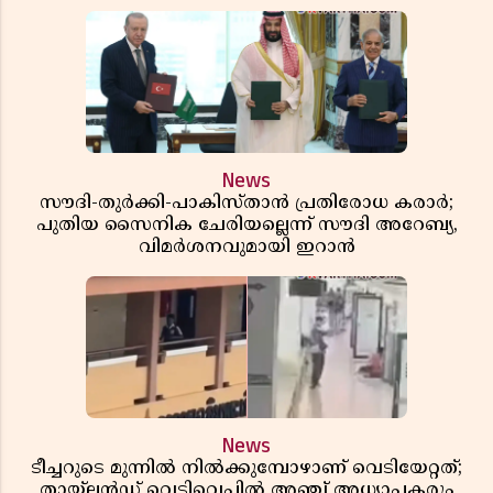
News
സൗദി-തുർക്കി-പാകിസ്താൻ പ്രതിരോധ കരാർ;
പുതിയ സൈനിക ചേരിയല്ലെന്ന് സൗദി അറേബ്യ,
വിമർശനവുമായി ഇറാൻ
News
ടീച്ചറുടെ മുന്നിൽ നിൽക്കുമ്പോഴാണ് വെടിയേറ്റത്;
തായ്‌ലൻഡ് വെടിവെപ്പിൽ അഞ്ച് അധ്യാപകരും