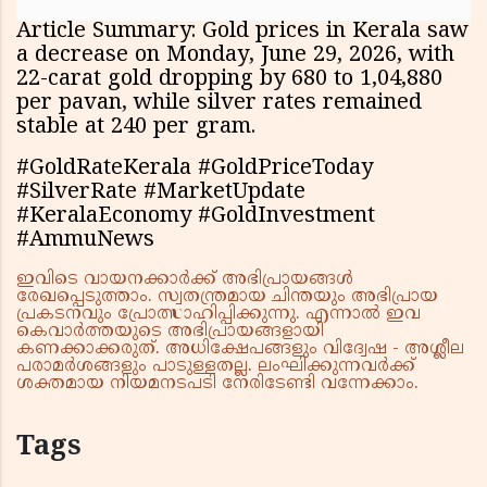
Article Summary: Gold prices in Kerala saw
a decrease on Monday, June 29, 2026, with
22-carat gold dropping by ₹680 to ₹1,04,880
per pavan, while silver rates remained
stable at ₹240 per gram.
#GoldRateKerala #GoldPriceToday
#SilverRate #MarketUpdate
#KeralaEconomy #GoldInvestment
#AmmuNews
ഇവിടെ വായനക്കാർക്ക് അഭിപ്രായങ്ങൾ
രേഖപ്പെടുത്താം. സ്വതന്ത്രമായ ചിന്തയും അഭിപ്രായ
പ്രകടനവും പ്രോത്സാഹിപ്പിക്കുന്നു. എന്നാൽ ഇവ
കെവാർത്തയുടെ അഭിപ്രായങ്ങളായി
കണക്കാക്കരുത്. അധിക്ഷേപങ്ങളും വിദ്വേഷ - അശ്ലീല
പരാമർശങ്ങളും പാടുള്ളതല്ല. ലംഘിക്കുന്നവർക്ക്
ശക്തമായ നിയമനടപടി നേരിടേണ്ടി വന്നേക്കാം.
Tags