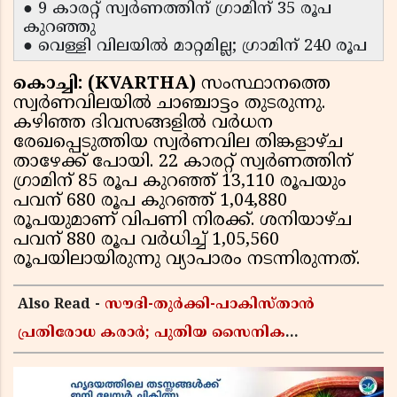
● 9 കാരറ്റ് സ്വർണത്തിന് ഗ്രാമിന് 35 രൂപ
കുറഞ്ഞു
● വെള്ളി വിലയിൽ മാറ്റമില്ല; ഗ്രാമിന് 240 രൂപ
കൊച്ചി: (KVARTHA)
സംസ്ഥാനത്തെ
സ്വർണവിലയിൽ ചാഞ്ചാട്ടം തുടരുന്നു.
കഴിഞ്ഞ ദിവസങ്ങളിൽ വർധന
രേഖപ്പെടുത്തിയ സ്വർണവില തിങ്കളാഴ്ച
താഴേക്ക് പോയി. 22 കാരറ്റ് സ്വർണത്തിന്
ഗ്രാമിന് 85 രൂപ കുറഞ്ഞ് 13,110 രൂപയും
പവന് 680 രൂപ കുറഞ്ഞ് 1,04,880
രൂപയുമാണ് വിപണി നിരക്ക്. ശനിയാഴ്ച
പവന് 880 രൂപ വർധിച്ച് 1,05,560
രൂപയിലായിരുന്നു വ്യാപാരം നടന്നിരുന്നത്.
Also Read -
സൗദി-തുർക്കി-പാകിസ്താൻ
പ്രതിരോധ കരാർ; പുതിയ സൈനിക
ചേരിയല്ലെന്ന് സൗദി അറേബ്യ, വിമർശനവുമായി
ഇറാൻ