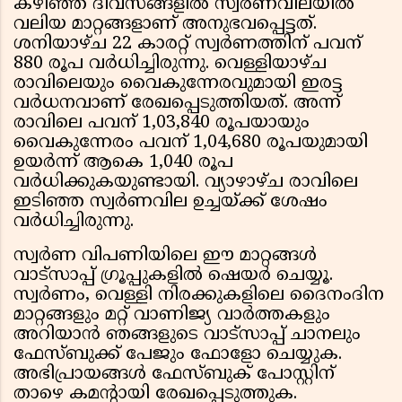
കഴിഞ്ഞ ദിവസങ്ങളിൽ സ്വർണവിലയിൽ
വലിയ മാറ്റങ്ങളാണ് അനുഭവപ്പെട്ടത്.
ശനിയാഴ്ച 22 കാരറ്റ് സ്വർണത്തിന് പവന്
880 രൂപ വർധിച്ചിരുന്നു. വെള്ളിയാഴ്ച
രാവിലെയും വൈകുന്നേരവുമായി ഇരട്ട
വർധനവാണ് രേഖപ്പെടുത്തിയത്. അന്ന്
രാവിലെ പവന് 1,03,840 രൂപയായും
വൈകുന്നേരം പവന് 1,04,680 രൂപയുമായി
ഉയർന്ന് ആകെ 1,040 രൂപ
വർധിക്കുകയുണ്ടായി. വ്യാഴാഴ്ച രാവിലെ
ഇടിഞ്ഞ സ്വർണവില ഉച്ചയ്ക്ക് ശേഷം
വർധിച്ചിരുന്നു.
സ്വർണ വിപണിയിലെ ഈ മാറ്റങ്ങൾ
വാട്സാപ്പ് ഗ്രൂപ്പുകളിൽ ഷെയർ ചെയ്യൂ.
സ്വർണം, വെള്ളി നിരക്കുകളിലെ ദൈനംദിന
മാറ്റങ്ങളും മറ്റ് വാണിജ്യ വാർത്തകളും
അറിയാൻ ഞങ്ങളുടെ വാട്സാപ്പ് ചാനലും
ഫേസ്ബുക്ക് പേജും ഫോളോ ചെയ്യുക.
അഭിപ്രായങ്ങൾ ഫേസ്ബുക് പോസ്റ്റിന്
താഴെ കമന്റായി രേഖപ്പെടുത്തുക.