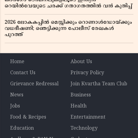
റെയിൽവേയുടെ ചരക്ക് ഗതാഗതത്തിൽ വൻ കുതിപ്പ്
2026 ലോകകപ്പിൽ മെസ്സിക്കും റൊണാൾഡോയ്ക്കും
വധഭീഷണി; ഞെട്ടിക്കുന്ന പോലീസ് രേഖകൾ
പുറത്ത്
Home
About Us
Contact Us
Privacy Policy
Grievance Redressal
Join Kvartha Team Club
News
Business
Jobs
Health
Food & Recipes
Entertainment
Education
Technology