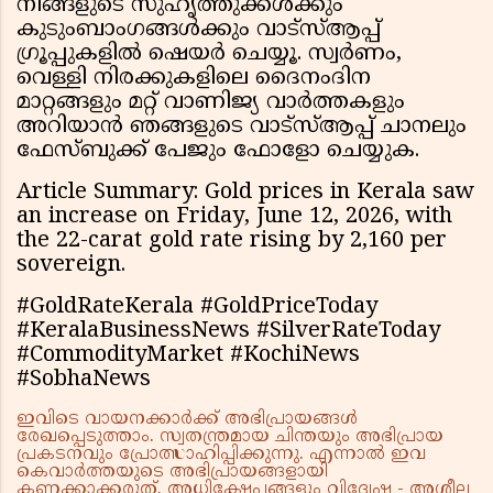
നിങ്ങളുടെ സുഹൃത്തുക്കള്‍ക്കും
കുടുംബാംഗങ്ങള്‍ക്കും വാട്സ്ആപ്പ്
ഗ്രൂപ്പുകളില്‍ ഷെയര്‍ ചെയ്യൂ. സ്വര്‍ണം,
വെള്ളി നിരക്കുകളിലെ ദൈനംദിന
മാറ്റങ്ങളും മറ്റ് വാണിജ്യ വാര്‍ത്തകളും
അറിയാന്‍ ഞങ്ങളുടെ വാട്സ്ആപ്പ് ചാനലും
ഫേസ്ബുക്ക് പേജും ഫോളോ ചെയ്യുക.
Article Summary: Gold prices in Kerala saw
an increase on Friday, June 12, 2026, with
the 22-carat gold rate rising by ₹2,160 per
sovereign.
#GoldRateKerala #GoldPriceToday
#KeralaBusinessNews #SilverRateToday
#CommodityMarket #KochiNews
#SobhaNews
ഇവിടെ വായനക്കാർക്ക് അഭിപ്രായങ്ങൾ
രേഖപ്പെടുത്താം. സ്വതന്ത്രമായ ചിന്തയും അഭിപ്രായ
പ്രകടനവും പ്രോത്സാഹിപ്പിക്കുന്നു. എന്നാൽ ഇവ
കെവാർത്തയുടെ അഭിപ്രായങ്ങളായി
കണക്കാക്കരുത്. അധിക്ഷേപങ്ങളും വിദ്വേഷ - അശ്ലീല