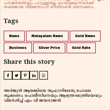
പരാമർശങ്ങളും പാടുള്ളതല്ല. ലംഘിക്കുന്നവർക്ക്
ശക്തമായ നിയമനടപടി നേരിടേണ്ടി വന്നേക്കാം.
Tags
News
Malayalam News
Gold News
Business
Silver Price
Gold Rate
Share this story
അർജുൻ ആയങ്കിയെ തൂഫാനിലേതു പോലെ
തൂക്കണം; പൊലീസിനെയും ആഭ്യന്തരമന്ത്രിയെയും
വിമർശിച്ച് എം വി ജയരാജൻ