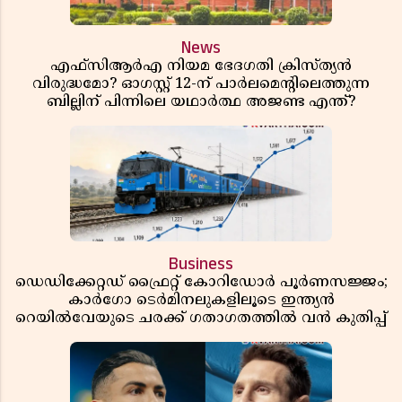
News
എഫ്സിആർഎ നിയമ ഭേദഗതി ക്രിസ്ത്യൻ
വിരുദ്ധമോ? ഓഗസ്റ്റ് 12-ന് പാർലമെന്റിലെത്തുന്ന
ബില്ലിന് പിന്നിലെ യഥാർത്ഥ അജണ്ട എന്ത്?
Business
ഡെഡിക്കേറ്റഡ് ഫ്രൈറ്റ് കോറിഡോർ പൂർണസജ്ജം;
കാർഗോ ടെർമിനലുകളിലൂടെ ഇന്ത്യൻ
റെയിൽവേയുടെ ചരക്ക് ഗതാഗതത്തിൽ വൻ കുതിപ്പ്