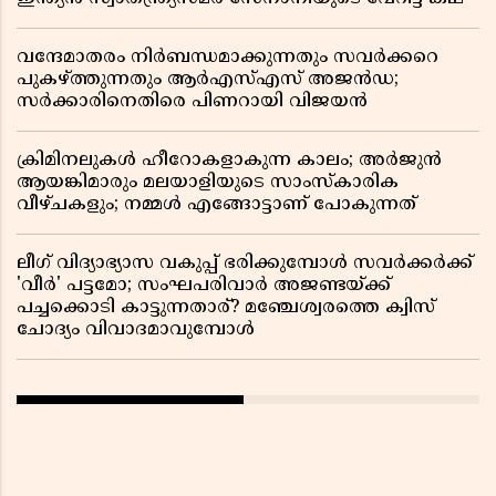
വന്ദേമാതരം നിർബന്ധമാക്കുന്നതും സവർക്കറെ
പുകഴ്ത്തുന്നതും ആർഎസ്എസ് അജൻഡ;
സർക്കാരിനെതിരെ പിണറായി വിജയൻ
ക്രിമിനലുകൾ ഹീറോകളാകുന്ന കാലം; അർജുൻ
ആയങ്കിമാരും മലയാളിയുടെ സാംസ്കാരിക
വീഴ്ചകളും; നമ്മൾ എങ്ങോട്ടാണ് പോകുന്നത്
ലീഗ് വിദ്യാഭ്യാസ വകുപ്പ് ഭരിക്കുമ്പോൾ സവർക്കർക്ക്
'വീർ' പട്ടമോ; സംഘപരിവാർ അജണ്ടയ്ക്ക്
പച്ചക്കൊടി കാട്ടുന്നതാര്? മഞ്ചേശ്വരത്തെ ക്വിസ്
ചോദ്യം വിവാദമാവുമ്പോൾ