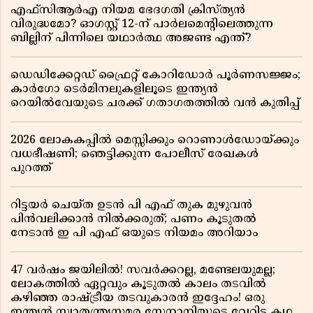
എഫ്സിആർഎ നിയമ ഭേദഗതി ക്രിസ്ത്യൻ
വിരുദ്ധമോ? ഓഗസ്റ്റ് 12-ന് പാർലമെന്റിലെത്തുന്ന
ബില്ലിന് പിന്നിലെ യഥാർത്ഥ അജണ്ട എന്ത്?
ഡെഡിക്കേറ്റഡ് ഫ്രൈറ്റ് കോറിഡോർ പൂർണസജ്ജം;
കാർഗോ ടെർമിനലുകളിലൂടെ ഇന്ത്യൻ
റെയിൽവേയുടെ ചരക്ക് ഗതാഗതത്തിൽ വൻ കുതിപ്പ്
2026 ലോകകപ്പിൽ മെസ്സിക്കും റൊണാൾഡോയ്ക്കും
വധഭീഷണി; ഞെട്ടിക്കുന്ന പോലീസ് രേഖകൾ
പുറത്ത്
റിട്ടയർ ചെയ്ത ഉടൻ പി എഫ് തുക മുഴുവൻ
പിൻവലിക്കാൻ നിൽക്കരുത്; പണം കൂടുതൽ
നേടാൻ ഇ പി എഫ് ഒയുടെ നിയമം അറിയാം
47 വർഷം ജയിലിൽ! സവർക്കറല്ല, മണ്ടേലയുമല്ല;
ലോകത്തിൽ ഏറ്റവും കൂടുതൽ കാലം തടവിൽ
കഴിഞ്ഞ രാഷ്ട്രീയ തടവുകാരൻ ഇദ്ദേഹം! ഒരു
ഇന്ത്യൻ സ്വാതന്ത്ര്യസമര സേനാനിയുടെ വേറിട്ട കഥ