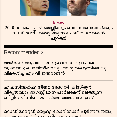
News
2026 ലോകകപ്പിൽ മെസ്സിക്കും റൊണാൾഡോയ്ക്കും
വധഭീഷണി; ഞെട്ടിക്കുന്ന പോലീസ് രേഖകൾ
പുറത്ത്
Recommended
അർജുൻ ആയങ്കിയെ തൂഫാനിലേതു പോലെ
തൂക്കണം; പൊലീസിനെയും ആഭ്യന്തരമന്ത്രിയെയും
വിമർശിച്ച് എം വി ജയരാജൻ
എഫ്സിആർഎ നിയമ ഭേദഗതി ക്രിസ്ത്യൻ
വിരുദ്ധമോ? ഓഗസ്റ്റ് 12-ന് പാർലമെന്റിലെത്തുന്ന
ബില്ലിന് പിന്നിലെ യഥാർത്ഥ അജണ്ട എന്ത്?
ഡെഡിക്കേറ്റഡ് ഫ്രൈറ്റ് കോറിഡോർ പൂർണസജ്ജം;
കാർഗോ ടെർമിനലുകളിലൂടെ ഇന്ത്യൻ