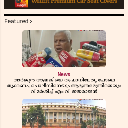
Featured
News
അർജുൻ ആയങ്കിയെ തൂഫാനിലേതു പോലെ
തൂക്കണം; പൊലീസിനെയും ആഭ്യന്തരമന്ത്രിയെയും
വിമർശിച്ച് എം വി ജയരാജൻ