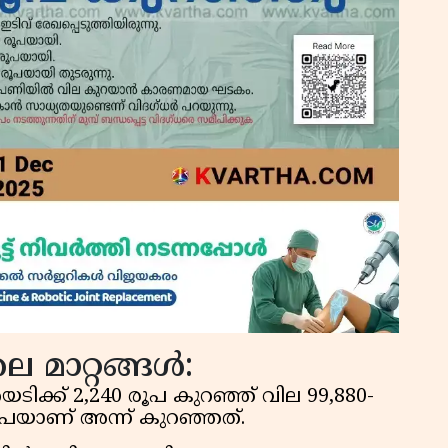
 മാറ്റങ്ങൾ:
റയടിക്ക് ₹2,240 രൂപ കുറഞ്ഞ് വില ₹99,880-
80 രൂപയാണ് അന്ന് കുറഞ്ഞത്.