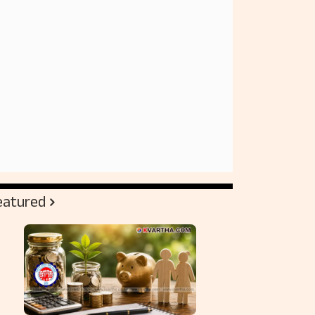
eatured