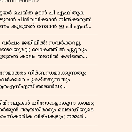
ecommended
ിട്ടയർ ചെയ്ത ഉടൻ പി എഫ് തുക
ുഴുവൻ പിൻവലിക്കാൻ നിൽക്കരുത്;
ണം കൂടുതൽ നേടാൻ ഇ പി എഫ്
യുടെ നിയമം അറിയാം
7 വർഷം ജയിലിൽ! സവർക്കറല്ല,
ണ്ടേലയുമല്ല; ലോകത്തിൽ ഏറ്റവും
ൂടുതൽ കാലം തടവിൽ കഴിഞ്ഞ
ാഷ്ട്രീയ തടവുകാരൻ ഇദ്ദേഹം! ഒരു
ന്ത്യൻ സ്വാതന്ത്ര്യസമര സേനാനിയുടെ
ന്ദേമാതരം നിർബന്ധമാക്കുന്നതും
േറിട്ട കഥ
വർക്കറെ പുകഴ്ത്തുന്നതും
ർഎസ്എസ് അജൻഡ;
ർക്കാരിനെതിരെ പിണറായി വിജയൻ
്രിമിനലുകൾ ഹീറോകളാകുന്ന കാലം;
ർജുൻ ആയങ്കിമാരും മലയാളിയുടെ
ാംസ്കാരിക വീഴ്ചകളും; നമ്മൾ
ങ്ങോട്ടാണ് പോകുന്നത്