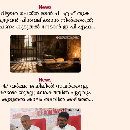
News
റിട്ടയർ ചെയ്ത ഉടൻ പി എഫ് തുക
മുഴുവൻ പിൻവലിക്കാൻ നിൽക്കരുത്;
പണം കൂടുതൽ നേടാൻ ഇ പി എഫ്
ഒയുടെ നിയമം അറിയാം
News
47 വർഷം ജയിലിൽ! സവർക്കറല്ല,
മണ്ടേലയുമല്ല; ലോകത്തിൽ ഏറ്റവും
കൂടുതൽ കാലം തടവിൽ കഴിഞ്ഞ
രാഷ്ട്രീയ തടവുകാരൻ ഇദ്ദേഹം! ഒരു
ന്ത്യൻ സ്വാതന്ത്ര്യസമര സേനാനിയുടെ
വേറിട്ട കഥ