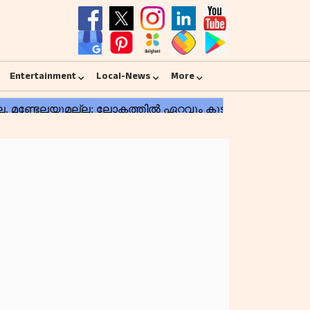
Entertainment
Local-News
More