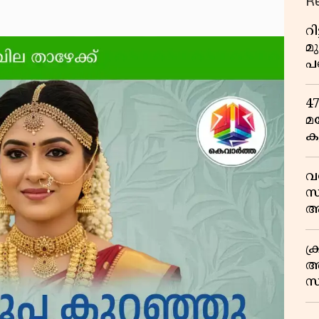
R
റ
മ
പ
ഒ
4
മ
ക
ര
ഇ
വ
വ
സ
ആ
സ
ക
അ
സ
എ