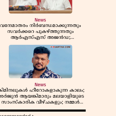
News
വന്ദേമാതരം നിർബന്ധമാക്കുന്നതും
സവർക്കറെ പുകഴ്ത്തുന്നതും
ആർഎസ്എസ് അജൻഡ;
ർക്കാരിനെതിരെ പിണറായി വിജയൻ
News
്രിമിനലുകൾ ഹീറോകളാകുന്ന കാലം;
ർജുൻ ആയങ്കിമാരും മലയാളിയുടെ
സാംസ്കാരിക വീഴ്ചകളും; നമ്മൾ
എങ്ങോട്ടാണ് പോകുന്നത്