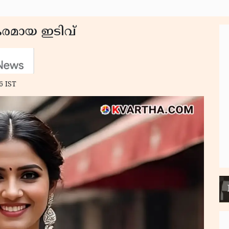
രമായ ഇടിവ്
6 IST