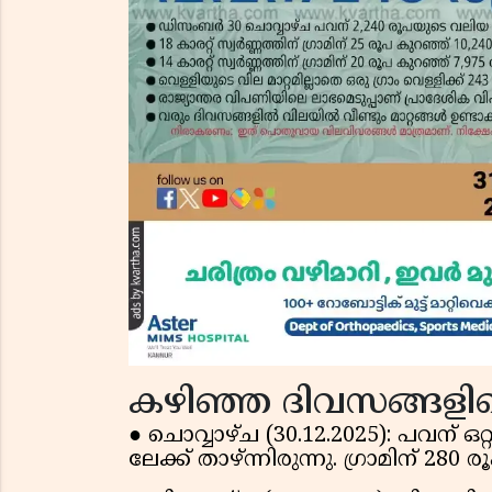
കഴിഞ്ഞ ദിവസങ്ങളിലെ
● ചൊവ്വാഴ്ച (30.12.2025): പവന് ഒറ്
ലേക്ക് താഴ്ന്നിരുന്നു. ഗ്രാമിന് ₹2