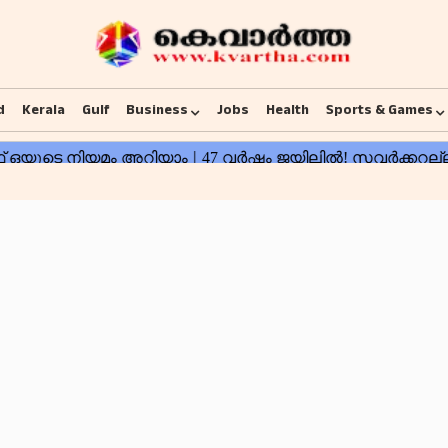
d
Kerala
Gulf
Business
Jobs
Health
Sports & Games