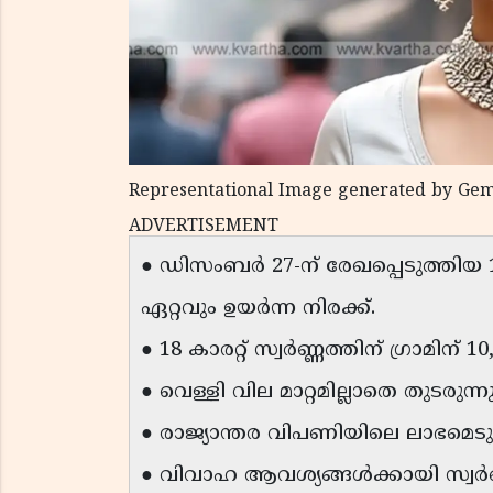
Representational Image generated by Gem
ADVERTISEMENT
● ഡിസംബർ 27-ന് രേഖപ്പെടുത്തിയ 1
ഏറ്റവും ഉയർന്ന നിരക്ക്.
● 18 കാരറ്റ് സ്വർണ്ണത്തിന് ഗ്രാമിന
● വെള്ളി വില മാറ്റമില്ലാതെ തുടരുന്നു
● രാജ്യാന്തര വിപണിയിലെ ലാഭമെട
● വിവാഹ ആവശ്യങ്ങൾക്കായി സ്വർണ്