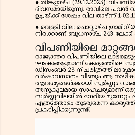
● തിങ്കളാഴ്ച (29.12.2025): വി
ദിവസമായിരുന്നു. രാവിലെ പവൻ വില
ഉച്ചയ്ക്ക് ശേഷം വില താഴ്ന്ന് ₹1,0
● വെള്ളി വില: ചൊവ്വാഴ്ച ഗ്രാമിന്
നിരക്കാണ് ബുധനാഴ്ച ₹243-ലേക്ക്
വിപണിയിലെ മാറ്റങ്
രാജ്യാന്തര വിപണിയിലെ ലാഭമെടു
ഘടകങ്ങളുമാണ് കേരളത്തിലെ സ്
ഡിസംബർ 23-ന് ചരിത്രത്തിലാദ്യമായ
വർഷാവസാനം വീണ്ടും ആ നാഴികക്
ആവശ്യങ്ങൾക്കായി സ്വർണ്ണം വാങ്
അനുകൂലമായ സാഹചര്യമാണ് ഒരുക്ക
സ്വർണ്ണവിലയിൽ നേരിയ മുന്നേറ്റം
എത്രത്തോളം തുടരുമെന്ന കാര്യത
പ്രകടിപ്പിക്കുന്നുണ്ട്.