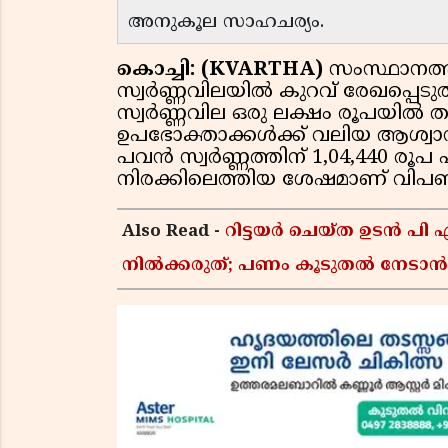
അനുകൂല സാഹചര്യം.
കൊച്ചി: (KVARTHA)
സംസ്ഥാനത്ത
സ്വർണ്ണവിലയിൽ കുറവ് രേഖപ്പെടുത
സ്വർണ്ണവില ഒരു ലക്ഷം രൂപയിൽ
ഉപഭോക്താക്കൾക്ക് വലിയ ആശ്വാ
പവൻ സ്വർണ്ണത്തിന് 1,04,440 രൂപ 
നിരക്കിലെത്തിയ ശേഷമാണ് വിപണ
Also Read -
റിട്ടയർ ചെയ്ത ഉടൻ പി
നിൽക്കരുത്; പണം കൂടുതൽ നേടാൻ