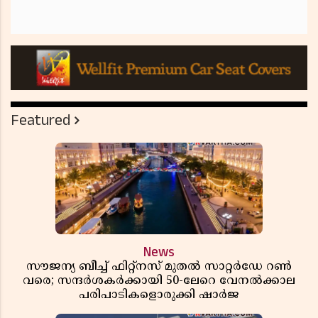
Featured
News
സൗജന്യ ബീച്ച് ഫിറ്റ്നസ് മുതൽ സാറ്റർഡേ റൺ
വരെ; സന്ദർശകർക്കായി 50-ലേറെ വേനൽക്കാല
പരിപാടികളൊരുക്കി ഷാർജ