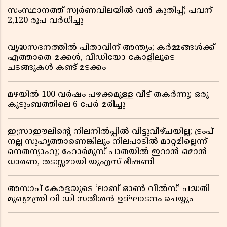
സംസ്ഥാനത്ത് സ്വര്‍ണവിലയില്‍ വന്‍ കുതിപ്പ്; പവന്
2,120 രൂപ വര്‍ധിച്ചു
വൃദ്ധസദനത്തിൽ പിതാവിന് അന്ത്യം; കർമ്മങ്ങൾക്ക്
എത്താതെ മക്കൾ, വീഡിയോ കോളിലൂടെ
ചടങ്ങുകൾ കണ്ട് മടക്കം
മഴയിൽ 100 വർഷം പഴക്കമുള്ള വീട് തകർന്നു; ഒരു
കുടുംബത്തിലെ 6 പേർ മരിച്ചു
ഇസ്രാഈലിന്റെ നിലനിൽപ്പിൽ വിട്ടുവീഴ്ചയില്ല; ട്രംപ്
നല്ല സുഹൃത്താണെങ്കിലും നിലപാടിൽ മാറ്റമില്ലെന്ന്
നെതന്യാഹു; ഹോർമുസ് പാതയിൽ ഇറാൻ-ഒമാൻ
ധാരണ, തടസ്സമായി യുഎസ് ഭീഷണി
അസാപ് കേരളയുടെ ‘ലാബ് ഓൺ വീൽസ്’ പദ്ധതി
മുഖ്യമന്ത്രി വി ഡി സതീശൻ ഉദ്ഘാടനം ചെയ്യും