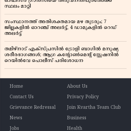
ഓഫീസർ ഗ്രാൻസിയെ തിരുവനന്തപുരത്തേക്ക്
സ്ഥലം മാറ്റി
സംസ്ഥാനത്ത് അതിശക്തമായ മഴ തുടരും; 7
ജില്ലകളിൽ ഓറഞ്ച് അലർട്ട്, 4 ഡാമുകളിൽ റെഡ്
അലർട്ട്
തമിഴ്‌നാട് എക്സ്പ്രസിൽ ട്രോളി ബാഗിൽ മനുഷ്യ
ശരീരഭാഗങ്ങൾ; ആഗ്ര കൻ്റോൺമെൻ്റ് സ്റ്റേഷനിൽ
റെയിൽവേ പൊലീസ് പരിശോധന
Home
About Us
Contact Us
Privacy Policy
Grievance Redressal
Join Kvartha Team Club
News
Business
Jobs
Health