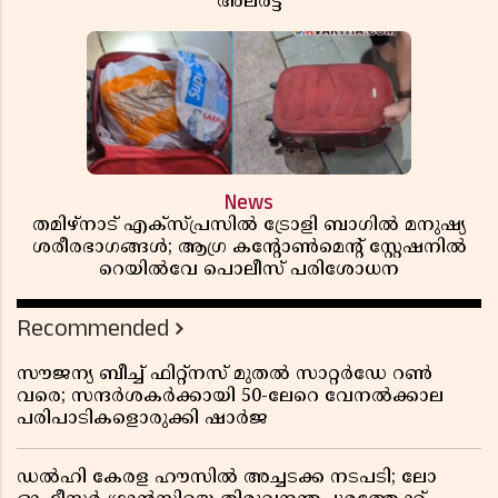
അലർട്ട്
News
തമിഴ്‌നാട് എക്സ്പ്രസിൽ ട്രോളി ബാഗിൽ മനുഷ്യ
ശരീരഭാഗങ്ങൾ; ആഗ്ര കൻ്റോൺമെൻ്റ് സ്റ്റേഷനിൽ
റെയിൽവേ പൊലീസ് പരിശോധന
Recommended
സൗജന്യ ബീച്ച് ഫിറ്റ്നസ് മുതൽ സാറ്റർഡേ റൺ
വരെ; സന്ദർശകർക്കായി 50-ലേറെ വേനൽക്കാല
പരിപാടികളൊരുക്കി ഷാർജ
ഡൽഹി കേരള ഹൗസിൽ അച്ചടക്ക നടപടി; ലോ