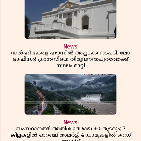
News
ഡൽഹി കേരള ഹൗസിൽ അച്ചടക്ക നടപടി; ലോ
ഓഫീസർ ഗ്രാൻസിയെ തിരുവനന്തപുരത്തേക്ക്
സ്ഥലം മാറ്റി
News
സംസ്ഥാനത്ത് അതിശക്തമായ മഴ തുടരും; 7
ജില്ലകളിൽ ഓറഞ്ച് അലർട്ട്, 4 ഡാമുകളിൽ റെഡ്