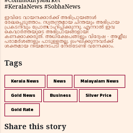
#CommodityMarket
#KeralaNews #SobhaNews
ഇവിടെ വായനക്കാർക്ക് അഭിപ്രായങ്ങൾ
രേഖപ്പെടുത്താം. സ്വതന്ത്രമായ ചിന്തയും അഭിപ്രായ
പ്രകടനവും പ്രോത്സാഹിപ്പിക്കുന്നു. എന്നാൽ ഇവ
കെവാർത്തയുടെ അഭിപ്രായങ്ങളായി
കണക്കാക്കരുത്. അധിക്ഷേപങ്ങളും വിദ്വേഷ - അശ്ലീല
പരാമർശങ്ങളും പാടുള്ളതല്ല. ലംഘിക്കുന്നവർക്ക്
ശക്തമായ നിയമനടപടി നേരിടേണ്ടി വന്നേക്കാം.
Tags
Kerala News
News
Malayalam News
Gold News
Business
Silver Price
Gold Rate
Share this story