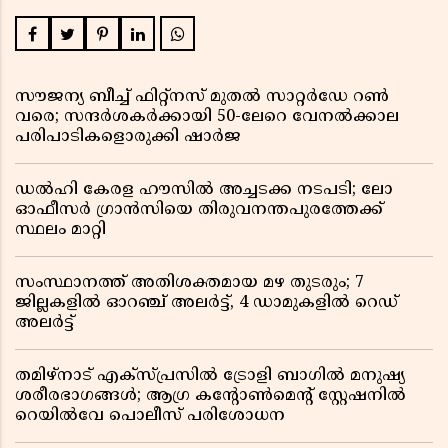
സൗജന്യ ബീച്ച് ഫിറ്റ്നസ് മുതൽ സാറ്റർഡേ റൺ
വരെ; സന്ദർശകർക്കായി 50-ലേറെ വേനൽക്കാല
പരിപാടികളൊരുക്കി ഷാർജ
ഡൽഹി കേരള ഹൗസിൽ അച്ചടക്ക നടപടി; ലോ
ഓഫീസർ ഗ്രാൻസിയെ തിരുവനന്തപുരത്തേക്ക്
സ്ഥലം മാറ്റി
സംസ്ഥാനത്ത് അതിശക്തമായ മഴ തുടരും; 7
ജില്ലകളിൽ ഓറഞ്ച് അലർട്ട്, 4 ഡാമുകളിൽ റെഡ്
അലർട്ട്
തമിഴ്‌നാട് എക്സ്പ്രസിൽ ട്രോളി ബാഗിൽ മനുഷ്യ
ശരീരഭാഗങ്ങൾ; ആഗ്ര കൻ്റോൺമെൻ്റ് സ്റ്റേഷനിൽ
റെയിൽവേ പൊലീസ് പരിശോധന