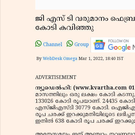
ജി എസ് ടി വരുമാനം ഫെബ്ര
കോടി കവിഞ്ഞു
Channel
Group
By
WebDesk Omega
Mar 1, 2022, 18:40 IST
ADVERTISEMENT
ന്യൂഡെല്‍ഹി: (www.kvartha.com 01
മാസത്തിലും ഒരു ലക്ഷം കോടി കടന്നു
133026 കോടി രൂപയാണ്. 24435 കോടി 
എസ്ജിഎസ്ടി 30779 കോടി. ഐജിഎസ്ട
രൂപ ചരക്ക് ഇറക്കുമതിയിലൂടെ ലഭിച്
ഇതില്‍ 638 കോടി രൂപ ചരക്ക് ഇറക്കുമത
അതേസമയം ഇത് അഞ്ചാം തവണയാണ് 