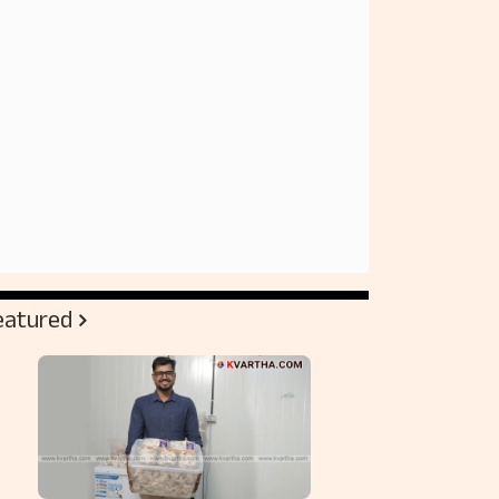
eatured