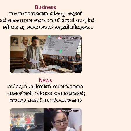
Business
സംസ്ഥാനത്തെ മികച്ച കൂൺ
കർഷകനുള്ള അവാർഡ് നേടി സച്ചിൻ
ജി പൈ; ഹൈടെക് കൃഷിയിലൂടെ
പ്രതിവർഷം 50 ലക്ഷം രൂപയുടെ
വരുമാനം
News
സ്കൂൾ ക്വിസിൽ സവർക്കറെ
പുകഴ്ത്തി വിവാദ ചോദ്യങ്ങൾ;
അധ്യാപകന് സസ്പെൻഷൻ