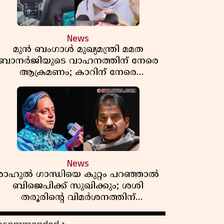
News
മുൻ ബംഗാൾ മുഖ്യമന്ത്രി മമത
ബാനർജിയുടെ വാഹനത്തിന് നേരെ
ആക്രമണം; കാറിന് നേരെ
പാഞ്ഞുകയറി അക്രമികൾ
News
രാഹുൽ ഗാന്ധിയെ കുറ്റം പറഞ്ഞാൽ
ബിജെപിക്ക് സുഖിക്കും; ശശി
തരൂരിന്റെ വിമർശനത്തിന്
മറുപടിയുമായി കെ സി
വേണുഗോപാൽ