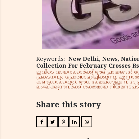
Keywords:
New Delhi, News, Natio
Collection For February Crosses R
ഇവിടെ വായനക്കാർക്ക് അഭിപ്രായങ്ങൾ രേഖപ
പ്രകടനവും പ്രോത്സാഹിപ്പിക്കുന്നു. എന
കണക്കാക്കരുത്. അധിക്ഷേപങ്ങളും വിദ്വേഷ
ലംഘിക്കുന്നവർക്ക് ശക്തമായ നിയമനടപടി 
Share this story