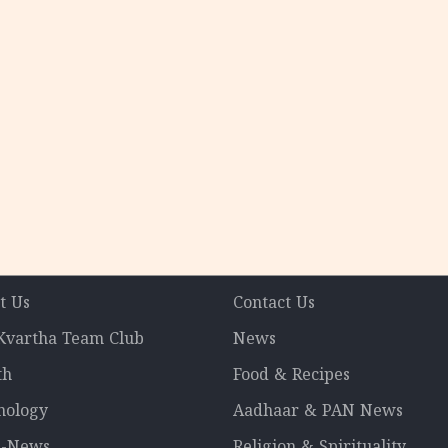
t Us
Contact Us
 Kvartha Team Club
News
th
Food & Recipes
nology
Aadhaar & PAN News
l-News
Religion & Spirituality