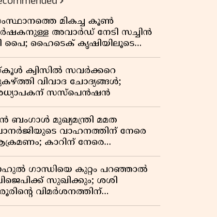
ecommended
ംസ്ഥാനത്തെ മികച്ച കൂൺ
ർഷകനുള്ള അവാർഡ് നേടി സച്ചിൻ
ി പൈ; ഹൈടെക് കൃഷിയിലൂടെ
്രതിവർഷം 50 ലക്ഷം രൂപയുടെ
രുമാനം
്കൂൾ ക്വിസിൽ സവർക്കറെ
ുകഴ്ത്തി വിവാദ ചോദ്യങ്ങൾ;
ധ്യാപകന് സസ്പെൻഷൻ
ുൻ ബംഗാൾ മുഖ്യമന്ത്രി മമത
ാനർജിയുടെ വാഹനത്തിന് നേരെ
ക്രമണം; കാറിന് നേരെ
ാഞ്ഞുകയറി അക്രമികൾ
ാഹുൽ ഗാന്ധിയെ കുറ്റം പറഞ്ഞാൽ
ിജെപിക്ക് സുഖിക്കും; ശശി
രൂരിന്റെ വിമർശനത്തിന്
റുപടിയുമായി കെ സി
േണുഗോപാൽ