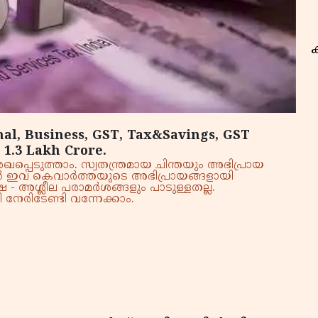
nal, Business, GST, Tax&Savings, GST
s 1.3 Lakh Crore.
്പെടുത്താം. സ്വതന്ത്രമായ ചിന്തയും അഭിപ്രായ
്നാൽ ഇവ കെവാർത്തയുടെ അഭിപ്രായങ്ങളായി
 - അശ്ലീല പരാമർശങ്ങളും പാടുള്ളതല്ല.
നേരിടേണ്ടി വന്നേക്കാം.