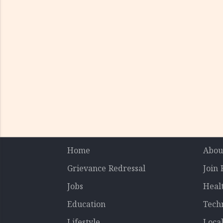
Home
Abou
Grievance Redressal
Join
Jobs
Heal
Education
Tech
Lifestyle
Loca