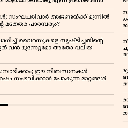
R
 മാത്രമേ ഉണ്ടാകൂ എന്ന് പ്രതികരണം
സ
ോൾ; സംഘപരിവാർ അജണ്ടയ്ക്ക് മുന്നിൽ
ക
റെ മതേതര പാരമ്പര്യം?
ജ
പ
വ
ഗിച്ച് വൈറസുകളെ സൃഷ്ടിച്ചതിന്റെ
സ
ത് വൻ മുന്നേറ്റമോ അതോ വലിയ
പ
അ
മ
സമ്പാദിക്കാം; ഈ നിബന്ധനകൾ
ബ
ശേഷം സംഭവിക്കാൻ പോകുന്ന മാറ്റങ്ങൾ
ആ
പ
ര
ബ
ത
മ
വ