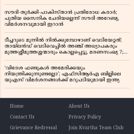
സൗദി-തുർക്കി-പാകിസ്താൻ പ്രതിരോധ കരാർ;
പുതിയ സൈനിക ചേരിയല്ലെന്ന് സൗദി അറേബ്യ,
വിമർശനവുമായി ഇറാൻ
ടീച്ചറുടെ മുന്നിൽ നിൽക്കുമ്പോഴാണ് വെടിയേറ്റത്;
തായ്‌ലൻഡ് വെടിവെപ്പിൽ അഞ്ച് അധ്യാപകരും
മുത്തശ്ശീമുത്തശ്ശന്മാരും കൊല്ലപ്പെട്ടു, മരണസംഖ്യ 7;
ഞെട്ടിക്കുന്ന വെളിപ്പെടുത്തലുകൾ
‘വിദേശ ഫണ്ടുകൾ അമേരിക്കയും
നിയന്ത്രിക്കുന്നുണ്ടല്ലോ’; എഫ്സിആർഎ ബില്ലിലെ
യുഎസ് വിമർശനങ്ങൾക്ക് മറുപടിയുമായി ഇന്ത്യ
Home
About Us
Contact Us
Privacy Policy
Grievance Redressal
Join Kvartha Team Club