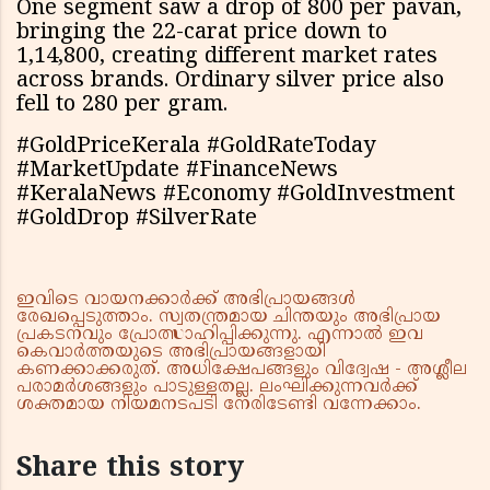
One segment saw a drop of ₹800 per pavan,
bringing the 22-carat price down to
₹1,14,800, creating different market rates
across brands. Ordinary silver price also
fell to ₹280 per gram.
#GoldPriceKerala #GoldRateToday
#MarketUpdate #FinanceNews
#KeralaNews #Economy #GoldInvestment
#GoldDrop #SilverRate
ഇവിടെ വായനക്കാർക്ക് അഭിപ്രായങ്ങൾ
രേഖപ്പെടുത്താം. സ്വതന്ത്രമായ ചിന്തയും അഭിപ്രായ
പ്രകടനവും പ്രോത്സാഹിപ്പിക്കുന്നു. എന്നാൽ ഇവ
കെവാർത്തയുടെ അഭിപ്രായങ്ങളായി
കണക്കാക്കരുത്. അധിക്ഷേപങ്ങളും വിദ്വേഷ - അശ്ലീല
പരാമർശങ്ങളും പാടുള്ളതല്ല. ലംഘിക്കുന്നവർക്ക്
ശക്തമായ നിയമനടപടി നേരിടേണ്ടി വന്നേക്കാം.
Share this story