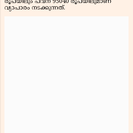
രൂപയിലും പവന് 95040 രൂപയിലുമാണ്
വ്യാപാരം നടക്കുന്നത്.