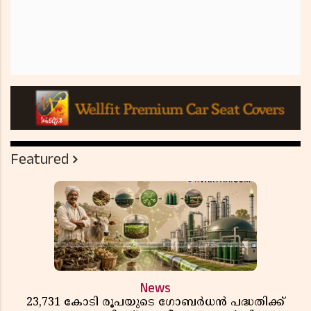
Featured
News
23,731 കോടി രൂപയുടെ ഗോബർധൻ പദ്ധതിക്ക്