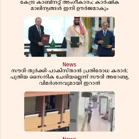
കേന്ദ്ര കാബിനറ്റ് അംഗീകാരം; കാർഷിക
മാലിന്യങ്ങൾ ഇനി ഊർജമാകും
News
സൗദി-തുർക്കി-പാകിസ്താൻ പ്രതിരോധ കരാർ;
പുതിയ സൈനിക ചേരിയല്ലെന്ന് സൗദി അറേബ്യ,
വിമർശനവുമായി ഇറാൻ