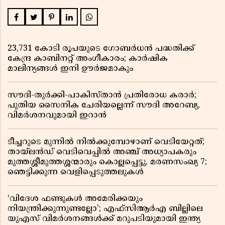
23,731 കോടി രൂപയുടെ ഗോബർധൻ പദ്ധതിക്ക്
കേന്ദ്ര കാബിനറ്റ് അംഗീകാരം; കാർഷിക
മാലിന്യങ്ങൾ ഇനി ഊർജമാകും
സൗദി-തുർക്കി-പാകിസ്താൻ പ്രതിരോധ കരാർ;
പുതിയ സൈനിക ചേരിയല്ലെന്ന് സൗദി അറേബ്യ,
വിമർശനവുമായി ഇറാൻ
ടീച്ചറുടെ മുന്നിൽ നിൽക്കുമ്പോഴാണ് വെടിയേറ്റത്;
തായ്‌ലൻഡ് വെടിവെപ്പിൽ അഞ്ച് അധ്യാപകരും
മുത്തശ്ശീമുത്തശ്ശന്മാരും കൊല്ലപ്പെട്ടു, മരണസംഖ്യ 7;
ഞെട്ടിക്കുന്ന വെളിപ്പെടുത്തലുകൾ
‘വിദേശ ഫണ്ടുകൾ അമേരിക്കയും
നിയന്ത്രിക്കുന്നുണ്ടല്ലോ’; എഫ്സിആർഎ ബില്ലിലെ
യുഎസ് വിമർശനങ്ങൾക്ക് മറുപടിയുമായി ഇന്ത്യ