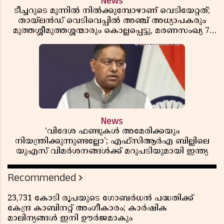
News
ടീച്ചറുടെ മുന്നിൽ നിൽക്കുമ്പോഴാണ് വെടിയേറ്റത്;
തായ്‌ലൻഡ് വെടിവെപ്പിൽ അഞ്ച് അധ്യാപകരും
മുത്തശ്ശീമുത്തശ്ശന്മാരും കൊല്ലപ്പെട്ടു, മരണസംഖ്യ 7;
ഞെട്ടിക്കുന്ന വെളിപ്പെടുത്തലുകൾ
News
‘വിദേശ ഫണ്ടുകൾ അമേരിക്കയും
നിയന്ത്രിക്കുന്നുണ്ടല്ലോ’; എഫ്സിആർഎ ബില്ലിലെ
യുഎസ് വിമർശനങ്ങൾക്ക് മറുപടിയുമായി ഇന്ത്യ
Recommended
23,731 കോടി രൂപയുടെ ഗോബർധൻ പദ്ധതിക്ക്
കേന്ദ്ര കാബിനറ്റ് അംഗീകാരം; കാർഷിക
മാലിന്യങ്ങൾ ഇനി ഊർജമാകും